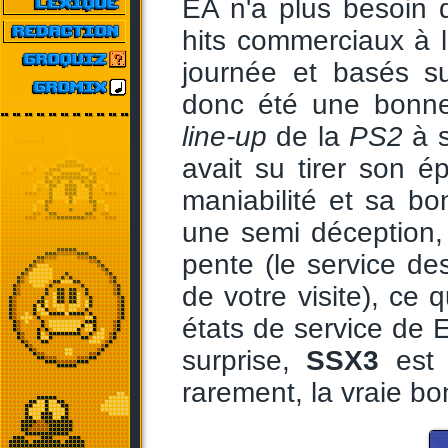
EA n'a plus besoin 
hits commerciaux à l
journée et basés s
donc été une bonne 
line-up
de la
PS2
à s
avait su tirer son 
maniabilité et sa b
une semi déception, 
pente (le service d
de votre visite), ce
états de service de 
surprise,
SSX3
est 
rarement, la vraie b