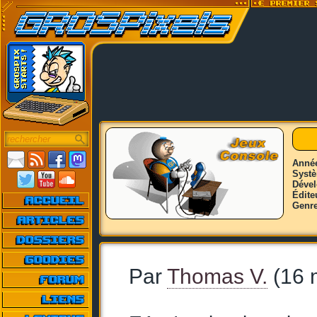
Anné
Syst
Déve
Édite
Genr
Par
Thomas V.
(16 