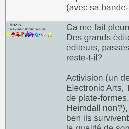
(avec sa bande-so
Thezis
Ca me fait pleur
Pixel visible depuis la Lune
Des grands édit
éditeurs, passés
reste-t-il?
Activision (un d
Electronic Arts,
de plate-formes,
Heimdall non?), 
ben ils surviven
la qualité de s