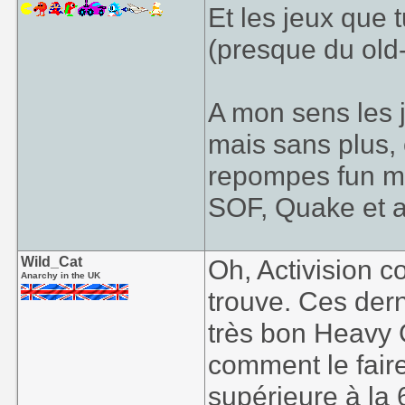
Et les jeux que 
(presque du ol
A mon sens les j
mais sans plus,
repompes fun ma
SOF, Quake et a
Wild_Cat
Oh, Activision c
Anarchy in the UK
trouve. Ces dern
très bon Heavy 
comment le fair
supérieure à la 6