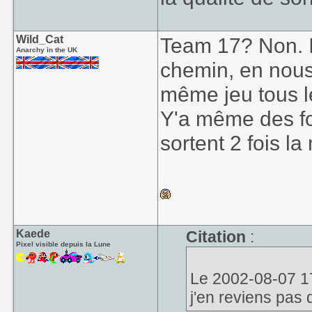
Wild_Cat
Team 17? Non. I
Anarchy in the UK
chemin, en nous
même jeu tous l
Y'a même des fois
sortent 2 fois 
Kaede
Citation
:
Pixel visible depuis la Lune
Le 2002-08-07 17:
j'en reviens pas 