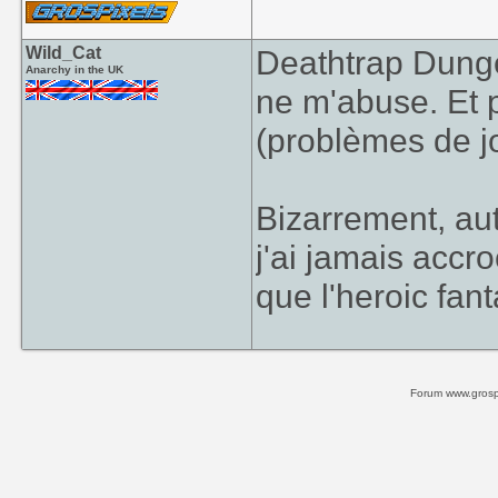
Wild_Cat
Deathtrap Dungeo
Anarchy in the UK
ne m'abuse. Et 
(problèmes de jo
Bizarrement, au
j'ai jamais accr
que l'heroic fant
Forum www.grospi