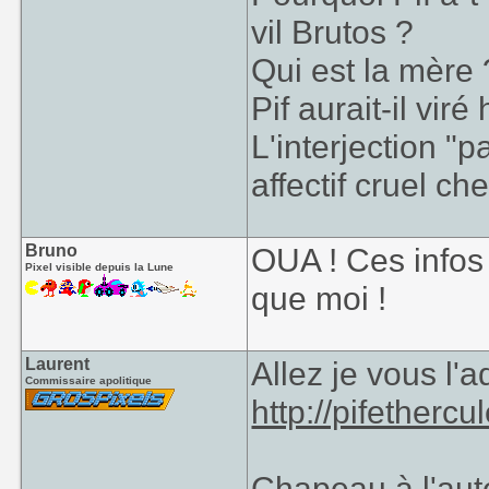
vil Brutos ?
Qui est la mère 
Pif aurait-il vi
L'interjection "
affectif cruel ch
Bruno
OUA ! Ces infos
Pixel visible depuis la Lune
que moi !
Laurent
Allez je vous l
Commissaire apolitique
http://pifethercul
Chapeau à l'aute