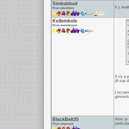
Simbabbad
Il y ava
Pixel planétaire
Kollembole
Ci
L
Pixel monstrueux
A
s
Q
P
D
J
V
Il n'y a
(A vrai 
L'occasio
gimmick
BlackBelt35
Alors je
particul
Pixel imposant