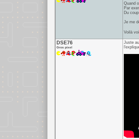
Quand o
Par exem
Du coup 
Je me de
Voilà vo
DSE76
Juste a
l'expliqu
Gros pixel