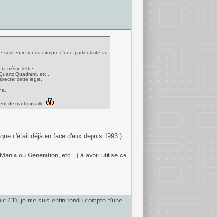
me suis enfin rendu compte d'une particularité au
la même lettre.
Quartz Quadrant, etc...
pecter cette règle.
ne.
tent de ma trouvaille.
que c'était déjà en face d'eux depuis 1993.)
 Mania ou Generation, etc...) à avoir utilisé ce
onic CD, je me suis enfin rendu compte d'une