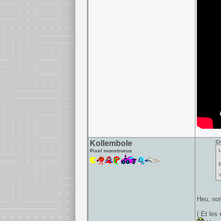
Kollembole
Ci
L
Pixel monstrueux
E
Y
Heu, non
( Et les