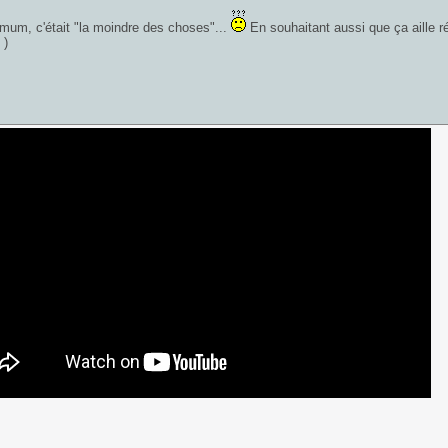
mum, c'était "la moindre des choses"...
En souhaitant aussi que ça aille r
 )