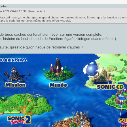
tation
:
e 2022-06-26 23:30, Koren a écrit :
'accord mais ça ne change pas grand chose, fondamentalement. Surtout que la fonction de rembo
ans le code du jeu (avec même de jolis effets visuels).
 de trucs cachés qui ferait bien rêver sur une version complète.
 l'histoire du bout de code de Frontiers égaré m'intrigue quand même. )
suite, qu'est-ce qu'on risque de retrouver d'autres ?