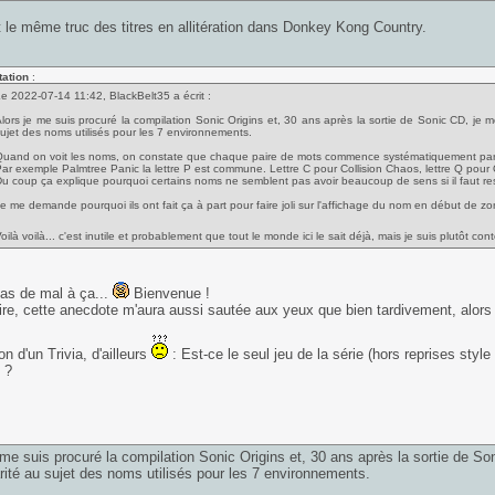
it le même truc des titres en allitération dans Donkey Kong Country.
tation
:
e 2022-07-14 11:42, BlackBelt35 a écrit :
lors je me suis procuré la compilation Sonic Origins et, 30 ans après la sortie de Sonic CD, je 
ujet des noms utilisés pour les 7 environnements.
uand on voit les noms, on constate que chaque paire de mots commence systématiquement par 
ar exemple Palmtree Panic la lettre P est commune. Lettre C pour Collision Chaos, lettre Q pour 
u coup ça explique pourquoi certains noms ne semblent pas avoir beaucoup de sens si il faut res
e me demande pourquoi ils ont fait ça à part pour faire joli sur l'affichage du nom en début de zo
oilà voilà... c'est inutile et probablement que tout le monde ici le sait déjà, mais je suis plutôt con
 pas de mal à ça...
Bienvenue !
dire, cette anecdote m'aura aussi sautée aux yeux que bien tardivement, alors 
n d'un Trivia, d'ailleurs
: Est-ce le seul jeu de la série (hors reprises style
 ?
 me suis procuré la compilation Sonic Origins et, 30 ans après la sortie de S
arité au sujet des noms utilisés pour les 7 environnements.