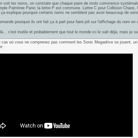
n voit les noms, on constate que chaque paire de mots commence systémati
ple Palmtree Panic la lettre P est commune. Lettre C pour Collision Chaos, l
ça explique pourquoi certains noms ne semblent pas avoir beaucoup de sens si
mande pourquoi ils ont fait ça à part pour faire joli sur l'affichage du nom en
ilà... c'est inutile et probablement que tout le monde ici le sait déjà, mais je s
u cas où vous ne comprenez pas comment les Sonic Megadrive se jouent, un
er :