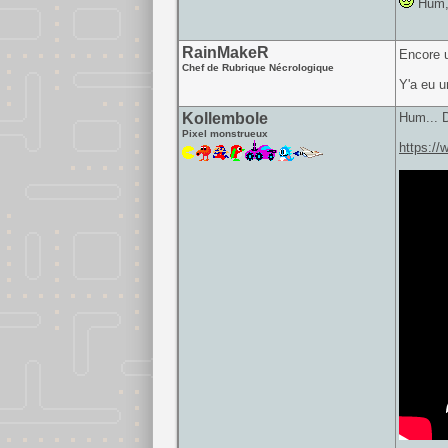
Hum, 
RainMakeR
Encore 
Chef de Rubrique Nécrologique
Y'a eu u
Kollembole
Hum... D
Pixel monstrueux
https://