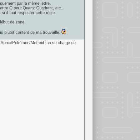
quement par la même lettre.
ettre Q pour Quartz Quadrant, etc...
 il faut respecter cette règle.
 début de zone.
uis plutôt content de ma trouvaille.
 Sonic/Pokémon/Metroid fan se charge de