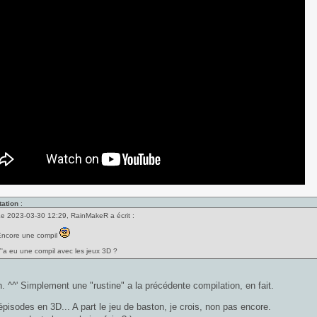
tation
:
e 2023-03-30 12:29, RainMakeR a écrit :
ncore une compil
'a eu une compil avec les jeux 3D ?
. ^^' Simplement une "rustine" a la précédente compilation, en fait.
 épisodes en 3D... A part le jeu de baston, je crois, non pas encore.