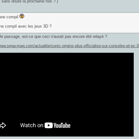
sans doute la prochaine fois ? )
une compil
ne compil avec les jeux 3D ?
e passage, est-ce que ceci n'aurait pas encore été relayé ?
www.sega-mag.com/actualite/sonic-origins-plus-officialise-sur-consoles-et-pc-