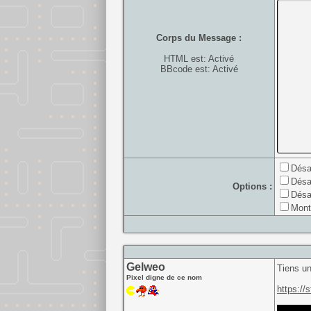
Corps du Message :
HTML est: Activé
BBcode est: Activé
Désa
Désa
Options :
Désa
Mont
Gelweo
Tiens u
Pixel digne de ce nom
https:/