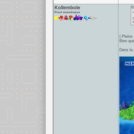
Kollembole
Ci
L
Pixel monstrueux
D
d
( Pleins
Bien que
Dans la 