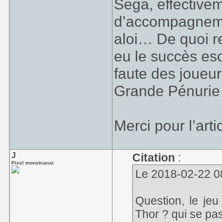
Sega, effective
d’accompagneme
aloi… De quoi r
eu le succès esc
faute des joueur
Grande Pénurie 
Merci pour l’arti
J
Citation
:
Pixel monstrueux
Le 2018-02-22 08:
Question, le je
Thor ? qui se pas