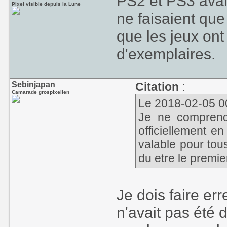
PS2 et PS3 avaie
Pixel visible depuis la Lune
ne faisaient que 
que les jeux ont
d'exemplaires.
Sebinjapan
Citation
:
Camarade grospixelien
Le 2018-02-05 00
Je ne comprend
officiellement e
valable pour tou
du etre le premie
Je dois faire er
n'avait pas été d