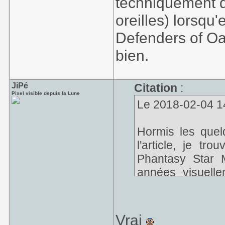
techniquement de
oreilles) lorsqu'
Defenders of Oa
bien.
JiPé
Citation
:
Pixel visible depuis la Lune
Le 2018-02-04 14:
Hormis les quel
l'article, je tr
Phantasy Star 
années visuelle
Defenders of Oas
Vrai