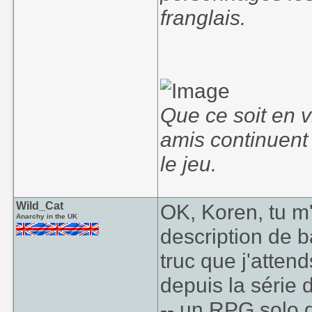
franglais.
Que ce soit en v
amis continuent
le jeu.
Wild_Cat
OK, Koren, tu m'
Anarchy in the UK
description de 
truc que j'atten
depuis la série 
-- un RPG solo 