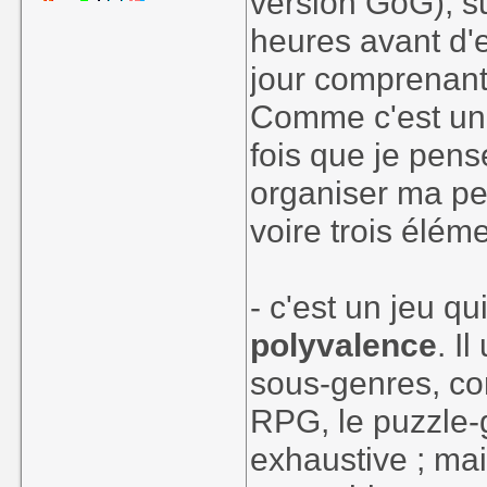
version GoG), su
heures avant d'e
jour comprenant
Comme c'est un 
fois que je pens
organiser ma pen
voire trois éléme
- c'est un jeu qu
polyvalence
. I
sous-genres, com
RPG, le puzzle-g
exhaustive ; mais