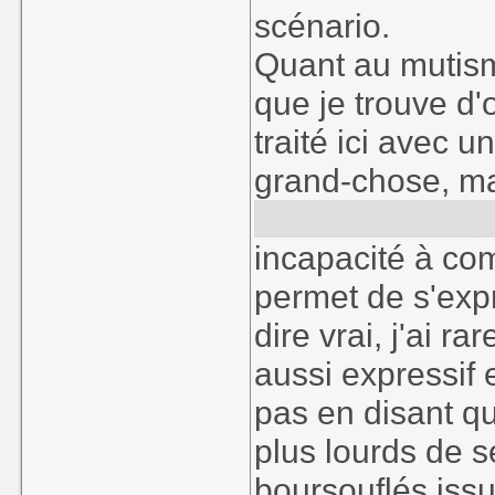
scénario.
Quant au mutism
que je trouve d'
traité ici avec 
grand-chose, m
10 mots au long
incapacité à co
permet de s'expr
dire vrai, j'ai
aussi expressif 
pas en disant qu
plus lourds de 
boursouflés issu