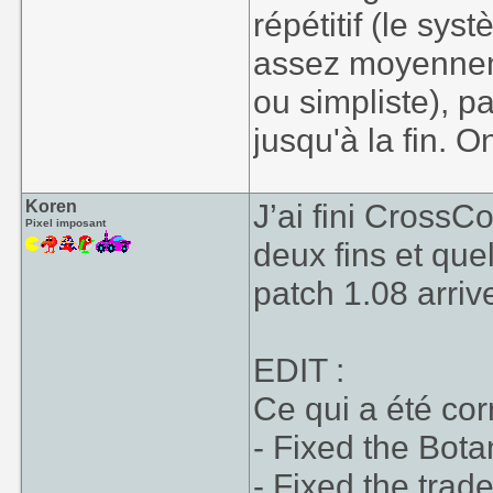
répétitif (le sy
assez moyenneme
ou simpliste), p
jusqu'à la fin. O
Koren
J’ai fini CrossC
Pixel imposant
deux fins et que
patch 1.08 arriv
EDIT :
Ce qui a été corr
- Fixed the Bot
- Fixed the tra