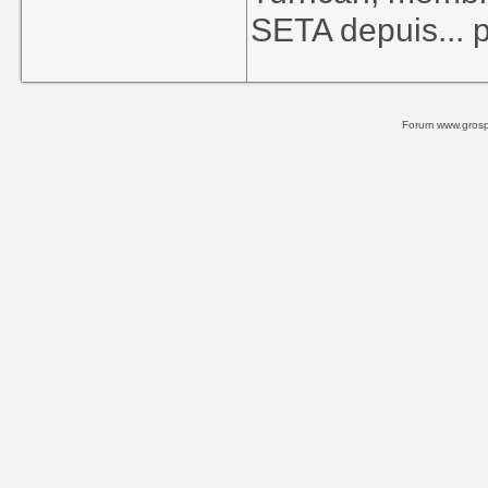
SETA depuis... p
Forum www.grospi