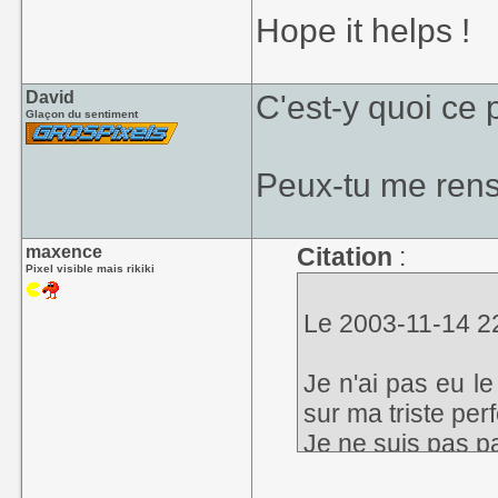
Hope it helps !
David
C'est-y quoi ce
Glaçon du sentiment
Peux-tu me ren
maxence
Citation
:
Pixel visible mais rikiki
Le 2003-11-14 22
Je n'ai pas eu le
sur ma triste pe
Je ne suis pas pa