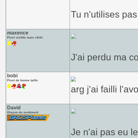
Ah oui: Mame me 
accès disques l
Tu n'utilises pa
prend parfois p
pensez avoir f
maxence
photographié. C
Pixel visible mais rikiki
Crazy Balloon.
Personne ici n'a
J'ai perdu ma c
bobi
Pixel de bonne taille
arg j'ai failli l'
David
Glaçon du sentiment
Je n'ai pas eu le