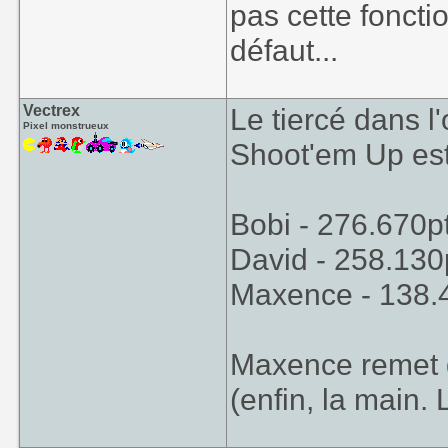
pas cette fonct
défaut...
Vectrex
Le tiercé dans l
Pixel monstrueux
Shoot'em Up est 
Bobi - 276.670p
David - 258.130
Maxence - 138.
Maxence remet 
(enfin, la main. 