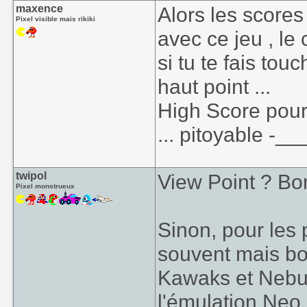
maxence
Alors les scores
Pixel visible mais rikiki
avec ce jeu , le
si tu te fais to
haut point ...
High Score pour
... pitoyable -__
twipol
View Point ? Bo
Pixel monstrueux
Sinon, pour les 
souvent mais bo
Kawaks et Nebul
l'émulation Neo