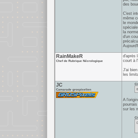
des bouq
C'est in
même con
le monde
spéciale
la norme
d'un cou
précalcu
Aujourd'
RainMakeR
d'après 
court à 
Chef de Rubrique Nécrologique
J'ai bie
les limit
JC
Ci
B
Camarade grospixelien
A l'origi
pourrais
sur les 
Ci
D
t
o