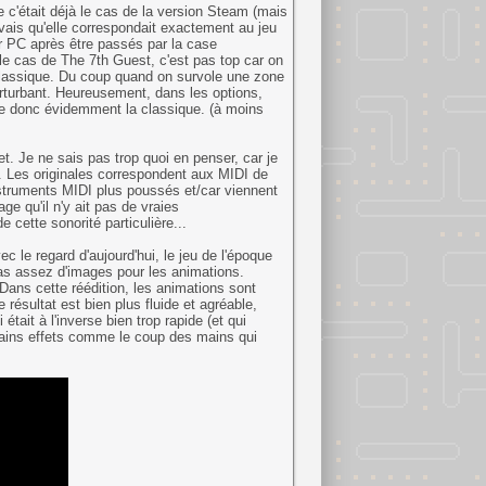
 c'était déjà le cas de la version Steam (mais
avais qu'elle correspondait exactement au jeu
r PC après être passés par la case
e cas de The 7th Guest, c'est pas top car on
 classique. Du coup quand on survole une zone
perturbant. Heureusement, dans les options,
e donc évidemment la classique. (à moins
et. Je ne sais pas trop quoi en penser, car je
ns. Les originales correspondent aux MIDI de
nstruments MIDI plus poussés et/car viennent
e qu'il n'y ait pas de vraies
e cette sonorité particulière...
c le regard d'aujourd'hui, le jeu de l'époque
pas assez d'images pour les animations.
Dans cette réédition, les animations sont
ésultat est bien plus fluide et agréable,
tait à l'inverse bien trop rapide (et qui
tains effets comme le coup des mains qui
.