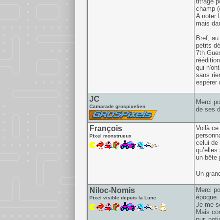
titrage 
champ (ex
A noter 
mais dans
Bref, au
petits dé
7th Gues
rééditio
qui n'on
sans rie
espérer 
JC
Merci p
Camarade grospixelien
de ses d
François
Voilà ce
personna
Pixel monstrueux
celui de
qu’elles
un bête 
Un gran
Niloc-Nomis
Merci pou
époque.
Pixel visible depuis la Lune
Je me so
Mais com
pur, not