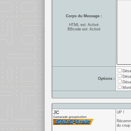
Corps du Message :
HTML est: Activé
BBcode est: Activé
Désa
Désa
Options :
Désa
Mont
JC
UP !
Camarade grospixelien
Récemmen
du coup 