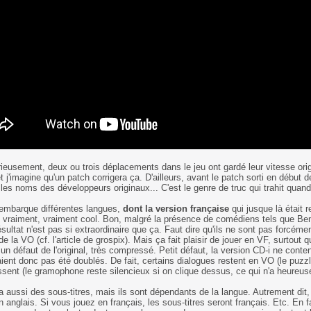
ieusement, deux ou trois déplacements dans le jeu ont gardé leur vitesse orig
t j'imagine qu'un patch corrigera ça. D'ailleurs, avant le patch sorti en début
les noms des développeurs originaux... C'est le genre de truc qui trahit quan
 embarque différentes langues,
dont la version française
qui jusque là était r
t vraiment, vraiment cool. Bon, malgré la présence de comédiens tels que B
résultat n'est pas si extraordinaire que ça. Faut dire qu'ils ne sont pas forcémen
de la VO (cf. l'article de grospix). Mais ça fait plaisir de jouer en VF, surtout
t un défaut de l'original, très compressé. Petit défaut, la version CD-i ne con
aient donc pas été doublés. De fait, certains dialogues restent en VO (le puzzl
ssent (le gramophone reste silencieux si on clique dessus, ce qui n'a heureus
 a aussi des sous-titres, mais ils sont dépendants de la langue. Autrement dit, 
n anglais. Si vous jouez en français, les sous-titres seront français. Etc. En 