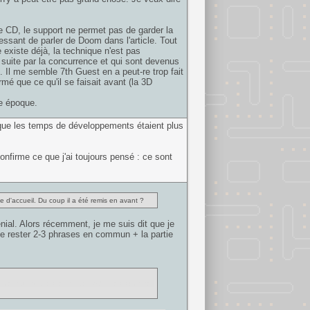
le CD, le support ne permet pas de garder la
ssant de parler de Doom dans l'article. Tout
e existe déjà, la technique n'est pas
a suite par la concurrence et qui sont devenus
 Il me semble 7th Guest en a peut-re trop fait
mé que ce qu'il se faisait avant (la 3D
ne époque.
u que les temps de développements étaient plus
confirme ce que j'ai toujours pensé : ce sont
age d'accueil. Du coup il a été remis en avant ?
 génial. Alors récemment, je me suis dit que je
uste rester 2-3 phrases en commun + la partie
n erreur. Si tu es l'esprit de TAd, tu es son ame,