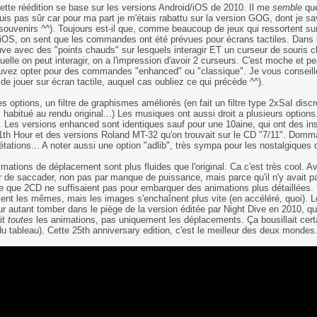
cette réédition se base sur les versions Android/iOS de 2010. Il me
semble
que
suis pas sûr car pour ma part je m'étais rabattu sur la version GOG, dont je s
ouvenirs ^^). Toujours est-il que, comme beaucoup de jeux qui ressortent su
iOS, on sent que les commandes ont été prévues pour écrans tactiles. Dans l
uve avec des "points chauds" sur lesquels interagir ET un curseur de souris
uelle on peut interagir, on a l'impression d'avoir 2 curseurs. C'est moche et 
vez opter pour des commandes "enhanced" ou "classique". Je vous conseill
 de jouer sur écran tactile, auquel cas oubliez ce qui précède ^^).
es options, un filtre de graphismes améliorés (en fait un filtre type 2xSaI discr
s habitué au rendu original...) Les musiques ont aussi droit a plusieurs optio
. Les versions enhanced sont identiques sauf pour une 10aine, qui ont des i
1th Hour et des versions Roland MT-32 qu'on trouvait sur le CD "7/11". Dommag
rétations... A noter aussi une option "adlib", très sympa pour les nostalgiques d
imations de déplacement sont plus fluides que l'original. Ca c'est très cool. Ave
air de saccader, non pas par manque de puissance, mais parce qu'il n'y avait 
e que 2CD ne suffisaient pas pour embarquer des animations plus détaillées. 
nt les mêmes, mais les images s'enchaînent plus vite (en accéléré, quoi). Le r
r autant tomber dans le piège de la version éditée par Night Dive en 2010, qui é
it
toutes
les animations, pas uniquement les déplacements. Ça bousillait cer
du tableau). Cette 25th anniversary edition, c'est le meilleur des deux mondes