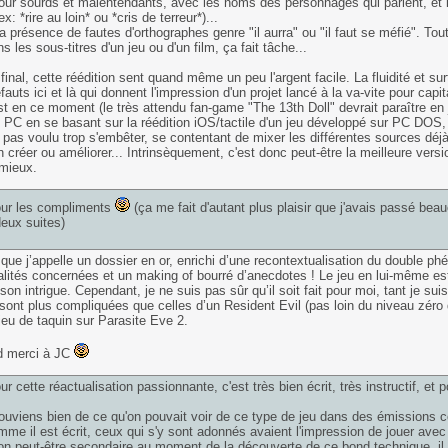
pour sourds et malentendants, avec les noms des personnages qui parlent, et 
: *rire au loin* ou *cris de terreur*)...
la présence de fautes d'orthographes genre "il aurra" ou "il faut se méfié". Tou
 les sous-titres d'un jeu ou d'un film, ça fait tâche...
 final, cette réédition sent quand même un peu l'argent facile. La fluidité et su
fauts ici et là qui donnent l'impression d'un projet lancé à la va-vite pour capit
t en ce moment (le très attendu fan-game "The 13th Doll" devrait paraître en juin
n PC en se basant sur la réédition iOS/tactile d'un jeu développé sur PC DOS,
t pas voulu trop s'embêter, se contentant de mixer les différentes sources déjà
n créer ou améliorer... Intrinsèquement, c'est donc peut-être la meilleure versi
mieux.
our les compliments
(ça me fait d'autant plus plaisir que j'avais passé beauc
eux suites)
 que j’appelle un dossier en or, enrichi d’une recontextualisation du double
lités concernées et un making of bourré d’anecdotes ! Le jeu en lui-même est 
 son intrigue. Cependant, je ne suis pas sûr qu’il soit fait pour moi, tant je s
 sont plus compliquées que celles d’un Resident Evil (pas loin du niveau zéro d
jeu de taquin sur Parasite Eve 2.
d merci à JC
r cette réactualisation passionnante, c'est très bien écrit, très instructif, et 
uviens bien de ce qu'on pouvait voir de ce type de jeu dans des émissions co
me il est écrit, ceux qui s'y sont adonnés avaient l'impression de jouer avec
ion peut-être secondaire au moment de la découverte de ce bond technique, il 