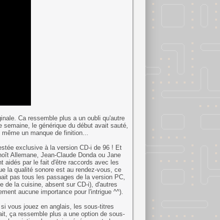
inale. Ca ressemble plus a un oubli qu'autre
 de semaine, le générique du début avait sauté,
d même un manque de finition...
estée exclusive à la version CD-i de 96 ! Et
enoît Allemane, Jean-Claude Donda ou Jane
t aidés par le fait d'être raccords avec les
 que la qualité sonore est au rendez-vous, ce
tenait pas tous les passages de la version PC,
e de la cuisine, absent sur CD-i), d'autres
ement aucune importance pour l'intrigue ^^).
si vous jouez en anglais, les sous-titres
fait, ça ressemble plus a une option de sous-