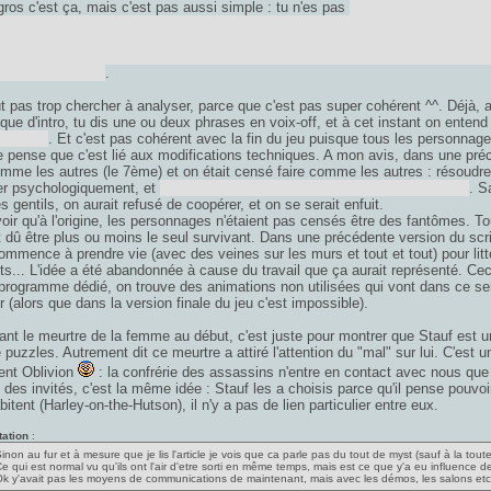
gros c'est ça, mais c'est pas aussi simple : tu n'es pas
le Tad gamin du passé, 
ur tout ce qui s'est passé cette nuit-là. Et à la fin de chaque nuit, Tad gamin 
la même nuit encore et encore, en oubliant tout à chaque fois... C'est une sorte
comme tu as réussi à résoudre tous les puzzles, tu arrives à libérer "Tad gam
s ta propre âme.
.
t pas trop chercher à analyser, parce que c'est pas super cohérent ^^. Déjà, a
que d'intro, tu dis une ou deux phrases en voix-off, et à cet instant on enten
s grandi
. Et c'est pas cohérent avec la fin du jeu puisque tous les personnages
e pense que c'est lié aux modifications techniques. A mon avis, dans une préc
omme les autres (le 7ème) et on était censé faire comme les autres : résoudr
er psychologiquement, et
attraper Tad pour que Stauf exauce nos souhaits
. S
 gentils, on aurait refusé de coopérer, et on se serait enfuit.
oir qu'à l'origine, les personnages n'étaient pas censés être des fantômes. Tout
t dû être plus ou moins le seul survivant. Dans une précédente version du scri
commence à prendre vie (avec des veines sur les murs et tout et tout) pour li
s... L'idée a été abandonnée à cause du travail que ça aurait représenté. Ceci 
 programme dédié, on trouve des animations non utilisées qui vont dans ce sens 
r (alors que dans la version finale du jeu c'est impossible).
nt le meurtre de la femme au début, c'est juste pour montrer que Stauf est un m
 puzzles. Autrement dit ce meurtre a attiré l'attention du "mal" sur lui. C'est
nt Oblivion
: la confrérie des assassins n'entre en contact avec nous que l
 des invités, c'est la même idée : Stauf les a choisis parce qu'il pense pouvoi
bitent (Harley-on-the-Hutson), il n'y a pas de lien particulier entre eux.
tation
:
inon au fur et à mesure que je lis l'article je vois que ca parle pas du tout de myst (sauf à la toute 
e qui est normal vu qu'ils ont l'air d'etre sorti en même temps, mais est ce que y'a eu influence de l
k y'avait pas les moyens de communications de maintenant, mais avec les démos, les salons etc..