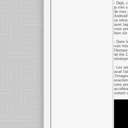
- Déjà, 
je n'en 
de mes s
Android/
se retro
avec laq
vous pou
bien sûr
- Dans l
suis trè
l'époque
de the 1
réinterp
- Les an
avait l'
J'imagin
exacteme
sans pou
accéléra
sortent 