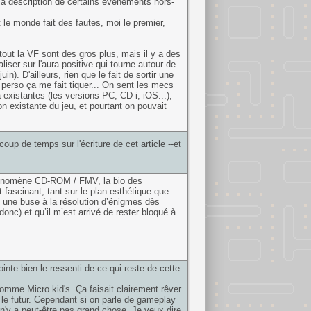
la description de certains événements hors-
t le monde fait des fautes, moi le premier,
rtout la VF sont des gros plus, mais il y a des
aliser sur l'aura positive qui tourne autour de
). D'ailleurs, rien que le fait de sortir une
 perso ça me fait tiquer... On sent les mecs
 existantes (les versions PC, CD-i, iOS...),
on existante du jeu, et pourtant on pouvait
oup de temps sur l'écriture de cet article --et
 phénomène CD-ROM / FMV, la bio des
fascinant, tant sur le plan esthétique que
uis une buse à la résolution d’énigmes dès
onc) et qu’il m’est arrivé de rester bloqué à
pointe bien le ressenti de ce qui reste de cette
mme Micro kid's. Ça faisait clairement rêver.
 le futur. Cependant si on parle de gameplay
n'y a peut-être pas grand chose. Je veux dire