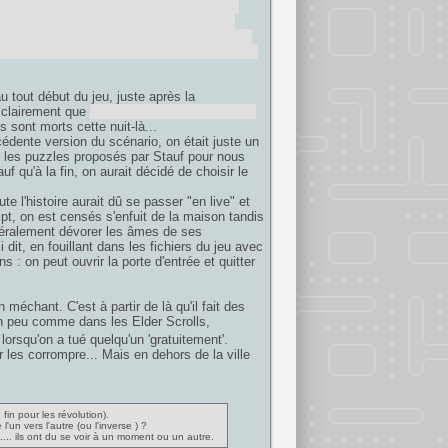
tu es l'esprit torturé de Tad qui revoit en
est capturé par Stauf, et ton âme revit de
 d'enfer, quoi. Sauf que cette fois, à la fin
in" avant que son âme soit capturée. Et donc
u tout début du jeu, juste après la
d clairement que
tu as une voix d'adulte, donc
 sont morts cette nuit-là...
édente version du scénario, on était juste un
e les puzzles proposés par Stauf pour nous
auf qu'à la fin, on aurait décidé de choisir le
e l'histoire aurait dû se passer "en live" et
pt, on est censés s'enfuit de la maison tandis
ttéralement dévorer les âmes de ses
dit, en fouillant dans les fichiers du jeu avec
: on peut ouvrir la porte d'entrée et quitter
échant. C'est à partir de là qu'il fait des
 un peu comme dans les Elder Scrolls,
orsqu'on a tué quelqu'un 'gratuitement'.
r les corrompre... Mais en dehors de la ville
fin pour les révolution).
'un vers l'autre (ou l'inverse ) ?
.. ils ont du se voir à un moment ou un autre.