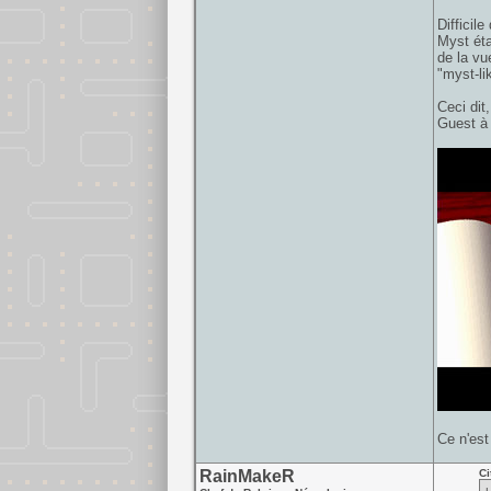
Difficil
Myst éta
de la vu
"myst-li
Ceci dit,
Guest à 
Ce n'est 
RainMakeR
Ci