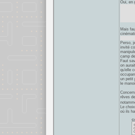
Oui, en 
spectate
nouveau 
du jeu, 
tu sauve
Mais fau
cinémati
que tu a
Perso, j
invité c
manipul
camp des
Faut sav
on aurai
qu'elle 
occupant
un petit
le manoi
Concerna
rêves de
notamme
Le choix
où ils ha
Ci
S
C
O