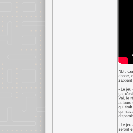
NB : Cur
chose, e
zappant 
- Le jeu
ça, c'es
Val, le 
acteurs 
qui étai
qui n'av
disparai
- Le jeu
seront e