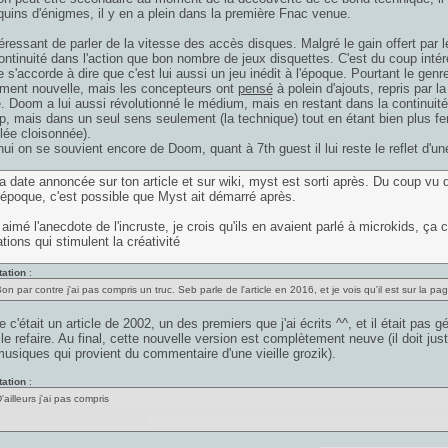
uins d'énigmes, il y en a plein dans la première Fnac venue.
téressant de parler de la vitesse des accès disques. Malgré le gain offert par 
tinuité dans l'action que bon nombre de jeux disquettes. C'est du coup intére
 s'accorde à dire que c'est lui aussi un jeu inédit à l'époque. Pourtant le genr
ment nouvelle, mais les concepteurs ont
pensé
à polein d'ajouts, repris par l
. Doom a lui aussi révolutionné le médium, mais en restant dans la continuité.
p, mais dans un seul sens seulement (la technique) tout en étant bien plus fer
lée cloisonnée).
hui on se souvient encore de Doom, quant à 7th guest il lui reste le reflet d'u
la date annoncée sur ton article et sur wiki, myst est sorti après. Du coup v
l'époque, c'est possible que Myst ait démarré après.
n aimé l'anecdote de l'incruste, je crois qu'ils en avaient parlé à microkids, ça 
ations qui stimulent la créativité
tation
:
on par contre j'ai pas compris un truc. Seb parle de l'article en 2016, et je vois qu'il est sur la p
ne c'était un article de 2002, un des premiers que j'ai écrits ^^, et il était pas
 le refaire. Au final, cette nouvelle version est complètement neuve (il doit j
musiques qui provient du commentaire d'une vieille grozik).
tation
:
'ailleurs j'ai pas compris
u es l'esprit de Tad, mais il est mort le gamin du coup ? parce que la tournure de phrase m'induit e
u lui, donc autant dire tu es Tad