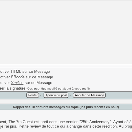
ctiver HTML sur ce Message
ctiver
BBcode
sur ce Message
ctiver
Smilies
sur ce Message
rer la signature
(Ceci peut être modifié ou ajouté à votre profil)
-
-
Rappel des 10 derniers messages du topic (les plus récents en haut)
t, The 7th Guest est sorti dans une version "25th Anniversary". Ayant déjà l'or
je l'ai pris. Petite review de tout ce qui a changé dans cette réédition. Au p