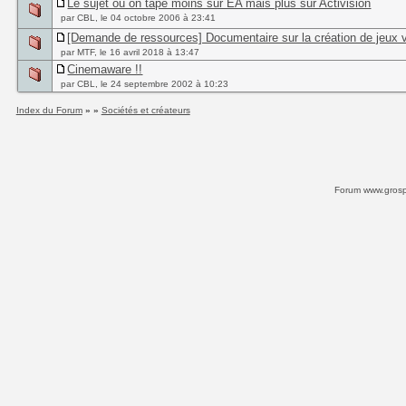
Le sujet où on tape moins sur EA mais plus sur Activision
par CBL, le 04 octobre 2006 à 23:41
[Demande de ressources] Documentaire sur la création de jeux 
par MTF, le 16 avril 2018 à 13:47
Cinemaware !!
par CBL, le 24 septembre 2002 à 10:23
Index du Forum
» »
Sociétés et créateurs
Forum www.grospi