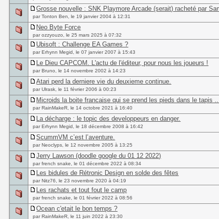
Grosse nouvelle : SNK Playmore Arcade (serait) racheté par S
par Tonton Ben, le 19 janvier 2004 à 12:31
Neo Byte Force
par ozzyouzo, le 25 mars 2025 à 07:32
Ubisoft : Challenge EA Games ?
par Erhynn Megid, le 07 janvier 2007 à 15:43
Le Dieu CAPCOM. L'actu de l'éditeur, pour nous les joueurs !
par Bruno, le 14 novembre 2002 à 14:23
Atari perd la derniere vie du deuxieme continue.
par Ulrask, le 11 février 2006 à 00:23
Microids la boite francaise qui se prend les pieds dans le tapis ..
par RainMakeR, le 14 octobre 2021 à 16:40
La décharge : le topic des developpeurs en danger.
par Erhynn Megid, le 18 décembre 2008 à 16:42
ScummVM c’est l’aventure.
par Neoclyps, le 12 novembre 2005 à 13:25
Jerry Lawson (doodle google du 01 12 2022)
par french snake, le 01 décembre 2022 à 08:34
Les bidules de Rétronic Design en solde des fêtes
par Nitz76, le 23 novembre 2020 à 04:19
Les rachats et tout fout le camp
par french snake, le 01 février 2022 à 08:56
Ocean c'etait le bon temps ?
par RainMakeR, le 11 juin 2022 à 23:30