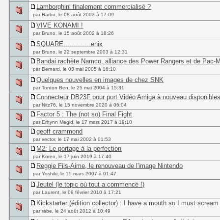
Lamborghini finalement commercialisé ?
par Barbo, le 08 août 2003 à 17:09
VIVE KONAMI !
par Bruno, le 15 août 2002 à 18:26
SQUARE..............enix
par Bruno, le 22 septembre 2003 à 12:31
Bandai rachète Namco, alliance des Power Rangers et de Pac-
par Bernard, le 03 mai 2005 à 16:10
Quelques nouvelles en images de chez SNK
par Tonton Ben, le 25 mai 2004 à 15:31
Connecteur DB23F pour port Vidéo Amiga à nouveau disponibles 
par Nitz76, le 15 novembre 2020 à 06:04
Factor 5 : The (not so) Final Fight
par Erhynn Megid, le 17 mars 2017 à 19:10
geoff crammond
par vector, le 17 mai 2002 à 01:53
M2: Le portage à la perfection
par Koren, le 17 juin 2019 à 17:40
Reggie Fils-Aime, le renouveau de l'image Nintendo
par Yoshiki, le 15 mars 2007 à 01:47
Jeutel (le topic où tout a commencé !)
par Laurent, le 09 février 2010 à 17:21
Kickstarter (édition collector) : I have a mouth so I must scream
par rabe, le 24 août 2012 à 10:49