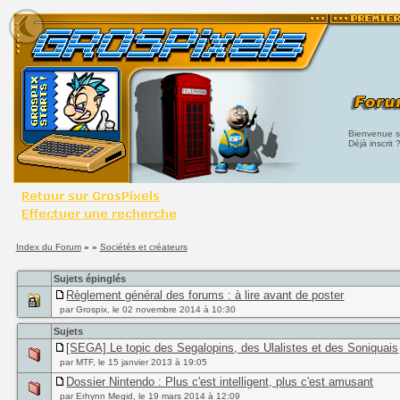
Bienvenue su
Déjà inscrit 
Index du Forum
» »
Sociétés et créateurs
Sujets épinglés
Règlement général des forums : à lire avant de poster
par Grospix, le 02 novembre 2014 à 10:30
Sujets
[SEGA] Le topic des Segalopins, des Ulalistes et des Soniquais
par MTF, le 15 janvier 2013 à 19:05
Dossier Nintendo : Plus c'est intelligent, plus c'est amusant
par Erhynn Megid, le 19 mars 2014 à 12:09