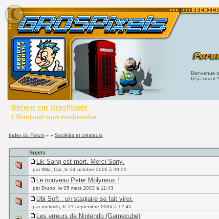
Bienvenue su
Déjà inscrit 
Index du Forum
» »
Sociétés et créateurs
Sujets
Lik-Sang est mort. Merci Sony.
par Wild_Cat, le 24 octobre 2006 à 20:01
Le nouveau Peter Molyneux !
par Bruno, le 05 mars 2003 à 11:43
Ubi Soft : un stagiaire se fait virer.
par mickmils, le 21 septembre 2006 à 12:45
Les erreurs de Nintendo (Gamecube)