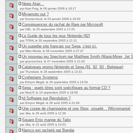
News Atari...
par Atari Frog, le 06 janvier 2006 à 18:17
Miyamoto out ?
par foxmaccloud, le 03 janvier 2006 à 18:20
Conséquences du rachat de Rare par Microsoft
par CBL, le 25 septembre 2002 à 17:25
Le Guide de tous les jeux Nintendo (92)
par TITAN, le 30 septembre 2005 à 21:11
Un superbe site français sur Sega, c'est ici.
par Niloc-Nomis, le 08 novembre 2005 à 07:47
Un nouveau jeu Spectrum par Matthew Smith (ManicMiner, Jet S
par goycoechea, le 07 novembre 2005 à 21:02
Catalogues promo Nintendo et Sega (91, 92, 93 - Belgique)
par Thundard, le 28 septembre 2005 à 13:31
Cypherians Systems
par Erhynn Megid, le 26 septembre 2005 à 14:54
Sega : quels titres sont spécifiques au format CD ?
par NesLP, le 10 septembre 2005 à 18:59
Id Software sur Revolution ?
par Erhynn Megid, le 26 août 2005 à 21:04
Une coupe de champagne et une Xbox, siouplé... [Micromania]
par Jika, le 26 août 2005 à 12:36
Square Enix mange du Taito
par Jika, le 22 août 2005 à 13:03
Namco est racheté par Bandai