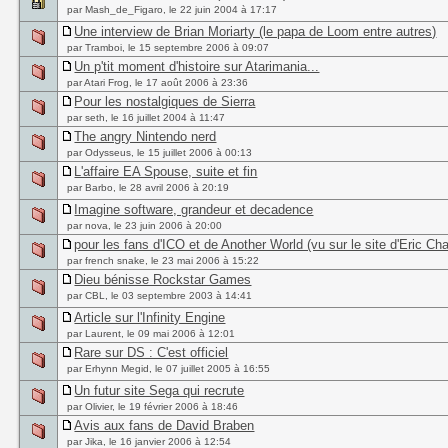
par Mash_de_Figaro, le 22 juin 2004 à 17:17
Une interview de Brian Moriarty (le papa de Loom entre autres)
par Tramboi, le 15 septembre 2006 à 09:07
Un p'tit moment d'histoire sur Atarimania...
par Atari Frog, le 17 août 2006 à 23:36
Pour les nostalgiques de Sierra
par seth, le 16 juillet 2004 à 11:47
The angry Nintendo nerd
par Odysseus, le 15 juillet 2006 à 00:13
L'affaire EA Spouse, suite et fin
par Barbo, le 28 avril 2006 à 20:19
Imagine software, grandeur et decadence
par nova, le 23 juin 2006 à 20:00
pour les fans d'ICO et de Another World (vu sur le site d'Eric Cha
par french snake, le 23 mai 2006 à 15:22
Dieu bénisse Rockstar Games
par CBL, le 03 septembre 2003 à 14:41
Article sur l'Infinity Engine
par Laurent, le 09 mai 2006 à 12:01
Rare sur DS : C'est officiel
par Erhynn Megid, le 07 juillet 2005 à 16:55
Un futur site Sega qui recrute
par Olivier, le 19 février 2006 à 18:46
Avis aux fans de David Braben
par Jika, le 16 janvier 2006 à 12:54