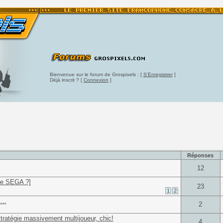
Bienvenue sur le forum de Grospixels : [
S'Enregistrer
]
Déjà inscrit ? [
Connexion
]
Réponses
12
ole SEGA ?]
23
1
2
...
2
stratégie massivement multijoueur, chic!
4