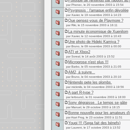
Politique de Nintendo par rapport au 
par Phenec, le 20 novembre 2003 à 15:54
Psygnosis : l'arnaque enfin dévoilée
par Xavier, le 19 novembre 2003 à 14:23
Que pensez-vous de Playmore ?
par Riki, le 15 novembre 2003 à 16:11
La minute économique de Xuenilom
par Xavier, le 12 novembre 2003 à 10:43
Une photo de Hideki Kamiya ?
par Bruno, le 09 novembre 2003 à 00:00
ATI et Xbox2
par Soreal, le 14 août 2003 à 15:52
Microprose n'est plus !!!
par Barbo, le 05 novembre 2003 à 21:05
AM2, à suivre...
par Bruno, le 04 novembre 2003 à 20:10
Nintendo pete les plombs.
par mickmils, le 04 novembre 2003 à 19:56
A part R-type ?
par lerbours1, le 01 novembre 2003 à 18:00
Sony dégraisse...Le temps se gâte
par Manuel, le 29 octobre 2003 à 18:15
Bonne nouvelle pour les amateurs d'o
par Atari Frog, le 23 octobre 2003 à 11:51
Youpi !!! (Sega fait des bénefs)
par Laurent, le 17 octobre 2003 à 13:52