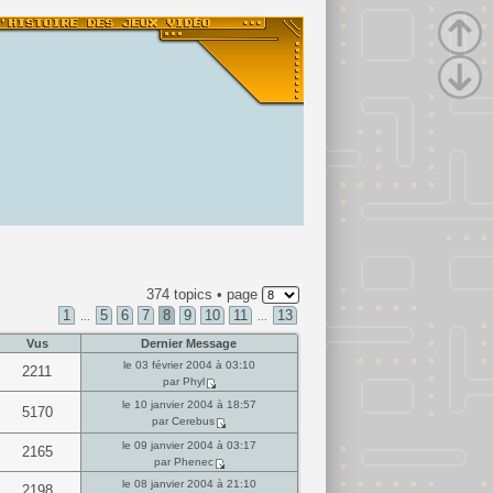
374 topics • page
1
5
6
7
8
9
10
11
13
...
...
Vus
Dernier Message
le 03 février 2004 à 03:10
2211
par Phyl
le 10 janvier 2004 à 18:57
5170
par Cerebus
le 09 janvier 2004 à 03:17
2165
par Phenec
le 08 janvier 2004 à 21:10
2198