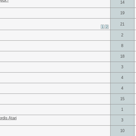
jeux?
14
19
21
1
2
2
8
18
3
4
4
15
1
rdis Atari
3
10