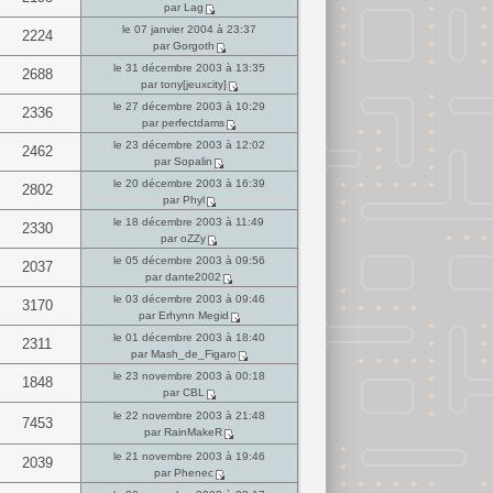
par Lag
le 07 janvier 2004 à 23:37
2224
par Gorgoth
le 31 décembre 2003 à 13:35
2688
par tony[jeuxcity]
le 27 décembre 2003 à 10:29
2336
par perfectdams
le 23 décembre 2003 à 12:02
2462
par Sopalin
le 20 décembre 2003 à 16:39
2802
par Phyl
le 18 décembre 2003 à 11:49
2330
par oZZy
le 05 décembre 2003 à 09:56
2037
par dante2002
le 03 décembre 2003 à 09:46
3170
par Erhynn Megid
le 01 décembre 2003 à 18:40
2311
par Mash_de_Figaro
le 23 novembre 2003 à 00:18
1848
par CBL
le 22 novembre 2003 à 21:48
7453
par RainMakeR
le 21 novembre 2003 à 19:46
2039
par Phenec