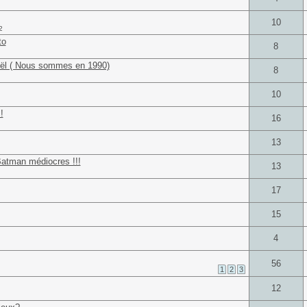
10
2
to
8
Noël ( Nous sommes en 1990)
8
10
!
16
13
Batman médiocres !!!
13
17
15
4
56
1
2
3
12