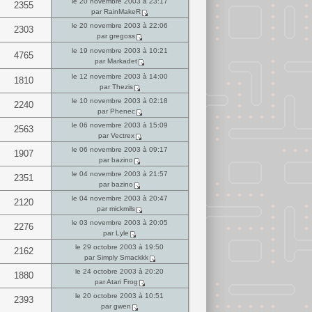
le 20 novembre 2003 à 23:17
2355
par RainMakeR
le 20 novembre 2003 à 22:06
2303
par gregoss
le 19 novembre 2003 à 10:21
4765
par Markadet
le 12 novembre 2003 à 14:00
1810
par Thezis
le 10 novembre 2003 à 02:18
2240
par Phenec
le 06 novembre 2003 à 15:09
2563
par Vectrex
le 06 novembre 2003 à 09:17
1907
par bazino
le 04 novembre 2003 à 21:57
2351
par bazino
le 04 novembre 2003 à 20:47
2120
par mickmils
le 03 novembre 2003 à 20:05
2276
par Lyle
le 29 octobre 2003 à 19:50
2162
par Simply Smackkk
le 24 octobre 2003 à 20:20
1880
par Atari Frog
le 20 octobre 2003 à 10:51
2393
par gwen