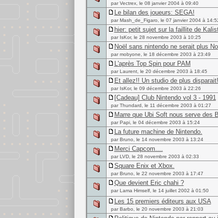
par Vectrex, le 08 janvier 2004 à 09:40
Le bilan des joueurs: SEGA!
par Mash_de_Figaro, le 07 janvier 2004 à 14:5
hier: petit sujet sur la faillite de Kalis
par IsKor, le 28 novembre 2003 à 10:25
Noël sans nintendo ne serait plus 
par mobyone, le 18 décembre 2003 à 23:49
L'après Top Spin pour PAM
par Laurent, le 20 décembre 2003 à 18:45
Et allez!! Un studio de plus disparait!
par IsKor, le 09 décembre 2003 à 22:26
[Cadeau] Club Nintendo vol 3 - 1991
par Thundard, le 11 décembre 2003 à 01:27
Marre que Ubi Soft nous serve des 
par Papi, le 04 décembre 2003 à 15:24
La future machine de Nintendo.
par Bruno, le 14 novembre 2003 à 13:24
Merci Capcom....
par LVD, le 28 novembre 2003 à 02:33
Square Enix et Xbox.
par Bruno, le 22 novembre 2003 à 17:47
Que devient Eric chahi ?
par Lama Himself, le 14 juillet 2002 à 01:50
Les 15 premiers éditeurs aux USA
par Barbo, le 20 novembre 2003 à 21:03