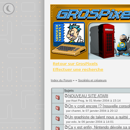
Index du Forum
» »
Sociétés et créateurs
Sujets
NOUVEAU SITE ATARI
par Atari Frog, le 01 février 2004 à 15:14
On y croit encore !? [nouvelle cons
par charret, le 07 janvier 2004 à 20:12
Un graphiste de talent nous a quitté .
par edo, le 06 janvier 2004 à 14:01
Ca y est enfin, Nintendo dévoile sa 