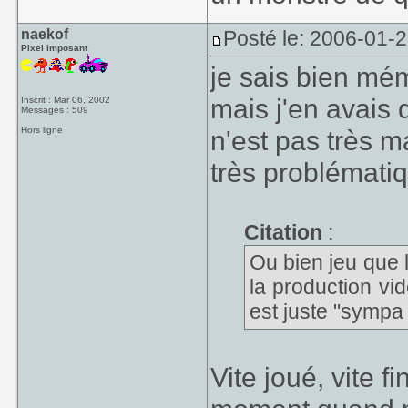
naekof
Posté le: 2006-01-2
Pixel imposant
je sais bien mé
mais j'en avais 
Inscrit : Mar 06, 2002
Messages : 509
Hors ligne
n'est pas très m
très problémati
Citation
:
Ou bien jeu que l
la production vid
est juste "sympa 
Vite joué, vite f