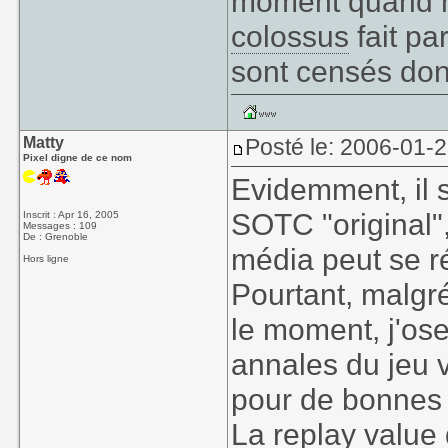
moment quand 
colossus
fait pa
sont censés do
Matty
Posté le: 2006-01-2
Pixel digne de ce nom
Evidemment, il 
SOTC "original"
Inscrit : Apr 16, 2005
Messages : 109
De : Grenoble
média peut se ré
Hors ligne
Pourtant, malgré
le moment, j'ose
annales du jeu 
pour de bonnes 
La replay value 