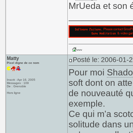
MrUeda et son é
____________
Matty
Posté le: 2006-01-
Pixel digne de ce nom
Pour moi
Shado
soft dont on at
Inscrit : Apr 16, 2005
Messages : 109
De : Grenoble
de nouveauté q
Hors ligne
exemple.
Ce qui m'a scot
solitude dans u