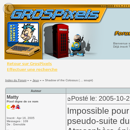
Bienvenue su
Déjà inscrit 
Index du Forum
» »
Jeux
» »
Shadow of the Colossus ( ... soupir)
Auteur
Matty
Posté le: 2005-10-
Pixel digne de ce nom
Impossible pour
pseudo-suite du
Inscrit : Apr 16, 2005
Messages : 109
De : Grenoble