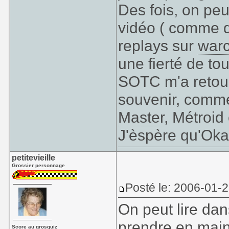
Des fois, on peu
vidéo ( comme 
replays sur
warc
une fierté de tou
SOTC m'a retour
souvenir, com
Master
, Métroid 
J'èspère qu'Oka
petitevieille
Grossier personnage
Posté le: 2006-01-
On peut lire da
prendre en main 
Score au grosquiz