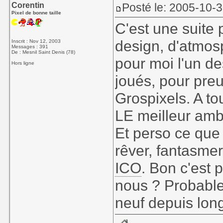
Corentin
Posté le: 2005-10-
Pixel de bonne taille
C'est une suite
design, d'atmos
Inscrit : Nov 12, 2003
Messages : 391
De : Mesnil Saint Denis (78)
pour moi l'un de
Hors ligne
joués, pour preuv
Grospixels. A to
LE meilleur amb
Et perso ce que 
rêver, fantasmer
ICO
. Bon c'est 
nous ? Probable
neuf depuis lon