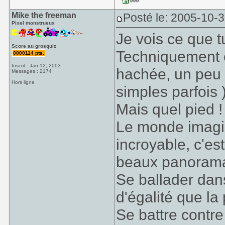
Mike the freeman
Posté le: 2005-10-
Pixel monstrueux
Je vois ce que t
Score au grosquiz
Techniquement c
0000114 pts.
Inscrit : Jan 12, 2003
hachée, un peu 
Messages : 2174
Hors ligne
simples parfois )
Mais quel pied !
Le monde imagin
incroyable, c'es
beaux panoramas
Se ballader dan
d'égalité que la
Se battre contre