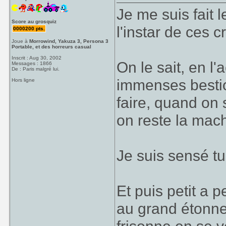
Je me suis fait 
Score au grosquiz
l'instar de ces 
0000200 pts.
Joue à
Morrowind, Yakuza 3, Persona 3
Portable, et des horreurs casual
Inscrit : Aug 30, 2002
On le sait, en l'a
Messages : 1866
De : Paris malgré lui.
immenses bestio
Hors ligne
faire, quand on 
on reste la mach
Je suis sensé tu
Et puis petit a p
au grand étonn