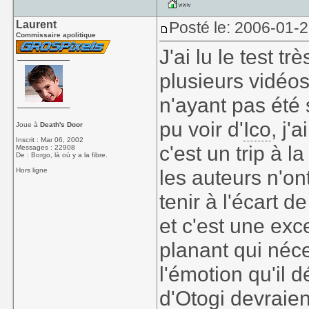
Laurent
Posté le: 2006-01-
Commissaire apolitique
J'ai lu le test t
plusieurs vidéos
n'ayant pas été 
pu voir d'
Ico
, j
Joue à
Death's Door
Inscrit : Mar 06, 2002
c'est un trip à l
Messages : 22908
De : Borgo, là où y a la fibre.
les auteurs n'o
Hors ligne
tenir à l'écart d
et c'est une exc
planant qui néce
l'émotion qu'il 
d'
Otogi
devraien