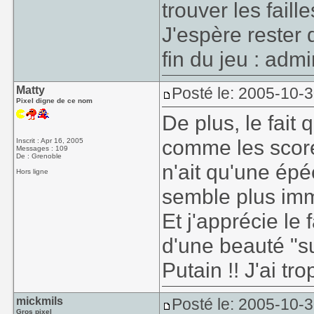
trouver les faille
J'espère rester 
fin du jeu : admir
Matty
Posté le: 2005-10-
Pixel digne de ce nom
De plus, le fait 
comme les score
Inscrit : Apr 16, 2005
Messages : 109
De : Grenoble
n'ait qu'une épé
Hors ligne
semble plus imme
Et j'apprécie le 
d'une beauté "su
Putain !! J'ai tr
mickmils
Posté le: 2005-10-
Gros pixel