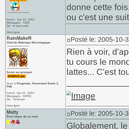
donne cette fois.
ou c'est une suit
Inscrit : Jun 13, 2002
Messages : 7260
De : le sept sept
Hors ligne
RainMakeR
Posté le: 2005-10-
Chef de Rubrique Nécrologique
Rien à voir, d'ap
tu cours le mond
lattes... C'est to
Score au grosquiz
1035015 pts.
____________
Joue à
Pragmata, Tormented Souls 2,
FH6
Inscrit : Apr 01, 2003
Messages : 34552
De : Toulouse
Hors ligne
Matty
Posté le: 2005-10-
Pixel digne de ce nom
Globalement, le