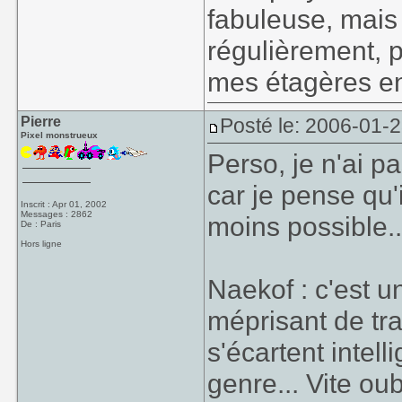
fabuleuse, mais 
régulièrement, 
mes étagères en
Pierre
Posté le: 2006-01-
Pixel monstrueux
Perso, je n'ai p
car je pense qu'
Inscrit : Apr 01, 2002
Messages : 2862
moins possible..
De : Paris
Hors ligne
Naekof : c'est u
méprisant de tra
s'écartent inte
genre... Vite ou