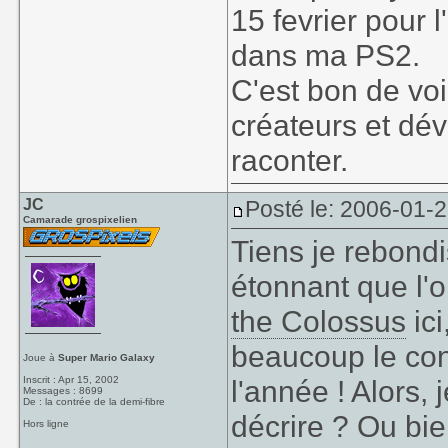
15 fevrier pour 
dans ma PS2.
C'est bon de voi
créateurs et dé
raconter.
JC
Posté le: 2006-01-
Camarade grospixelien
Tiens je rebondi
étonnant que l'o
the Colossus
ici
beaucoup le co
Joue à
Super Mario Galaxy
Inscrit : Apr 15, 2002
l'année ! Alors, j
Messages : 8699
De : la contrée de la demi-fibre
décrire ? Ou bie
Hors ligne