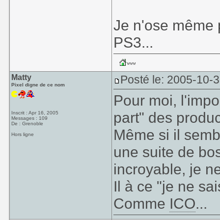
Je n'ose même p
PS3...
Matty
Posté le: 2005-10-
Pixel digne de ce nom
Pour moi, l'impo
part" des produc
Inscrit : Apr 16, 2005
Messages : 109
De : Grenoble
Même si il semb
Hors ligne
une suite de bos
incroyable, je n
Il à ce "je ne sa
Comme
ICO
...