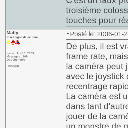
C'est un faux p
troisième coloss
touches pour réag
Matty
Posté le: 2006-01-2
Pixel digne de ce nom
De plus, il est 
frame rate, mais 
Inscrit : Apr 16, 2005
Messages : 109
De : Grenoble
la caméra peut 
Hors ligne
avec le joystick
recentrage rapi
La camèra est u
dans tant d'autre
jouer de la camé
un monstre de q