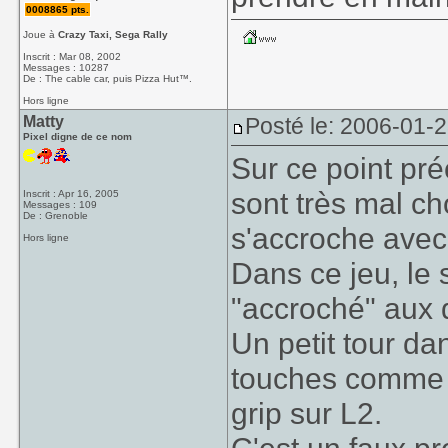
0008865 pts.
Joue à
Crazy Taxi, Sega Rally
Inscrit : Mar 08, 2002
Messages : 10287
De : The cable car, puis Pizza Hut™.
Hors ligne
Matty
Posté le: 2006-01-2
Pixel digne de ce nom
Sur ce point pré
sont très mal ch
Inscrit : Apr 16, 2005
Messages : 109
De : Grenoble
s'accroche avec 
Hors ligne
Dans ce jeu, le 
"accroché" aux d
Un petit tour da
touches comme o
grip sur L2.