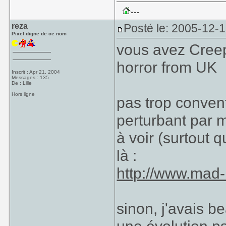
reza
Posté le: 2005-12-
Pixel digne de ce nom
vous avez Creep
horror from UK
Inscrit : Apr 21, 2004
Messages : 135
De : Lille
Hors ligne
pas trop convent
perturbant par m
à voir (surtout q
là :
http://www.mad
sinon, j'avais 