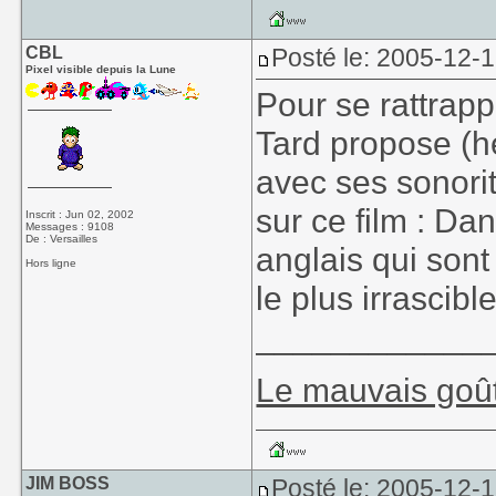
CBL
Posté le: 2005-12-
Pixel visible depuis la Lune
Pour se rattrapp
Tard propose (
avec ses sonori
sur ce film : Da
Inscrit : Jun 02, 2002
Messages : 9108
De : Versailles
anglais qui sont
Hors ligne
le plus irrascib
____________
Le mauvais goût
JIM BOSS
Posté le: 2005-12-1