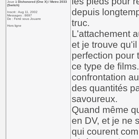
les pieds pour 
Joue à
Dishonored (One X) / Metro 2033
(Switch)
depuis longtemp
Inscrit : Aug 11, 2002
Messages : 8697
De : Ferté sous Jouarre
truc.
Hors ligne
L'attachement a
et je trouve qu'
perfection pour
ce type de films.
confrontation au
des quantités p
savoureux.
Quand même quel
en DV, et je ne
qui courent com