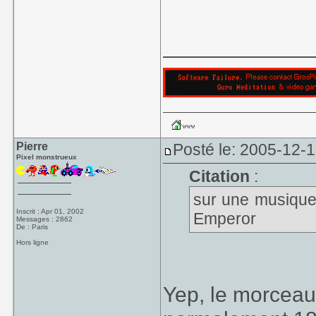
____________
Pierre
Posté le: 2005-12-
Pixel monstrueux
Citation
:
sur une musique
Inscrit : Apr 01, 2002
Emperor
Messages : 2862
De : Paris
Hors ligne
Yep, le morceau