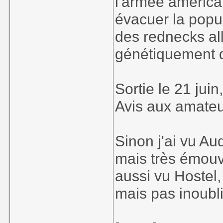
l'armée américai
évacuer la popul
des rednecks al
génétiquement 
Sortie le 21 jui
Avis aux amateu
Sinon j'ai vu Aud
mais très émouv
aussi vu Hostel,
mais pas inoubl