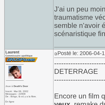
J'ai un peu moin
traumatisme vécu
semble n'avoir ét
scénaristique fin
Laurent
Posté le: 2006-04-
Commissaire apolitique
---------------------
DETERRAGE
---------------------
Joue à
Death's Door
Inscrit : Mar 06, 2002
Encore un film q
Messages : 22908
De : Borgo, là où y a la fibre.
yeux
, remake d
En ligne