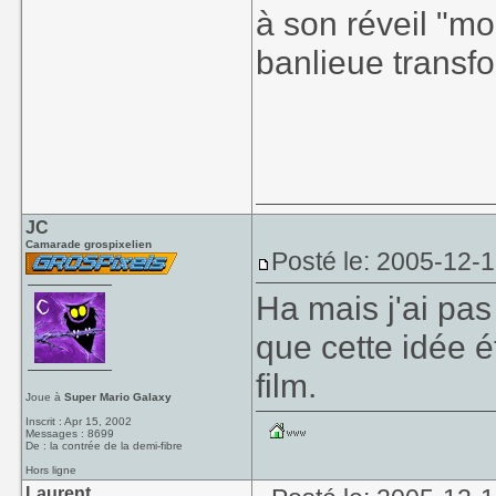
à son réveil "
banlieue transfo
JC
Camarade grospixelien
Posté le: 2005-12-
Ha mais j'ai pas 
que cette idée é
film.
Joue à
Super Mario Galaxy
Inscrit : Apr 15, 2002
Messages : 8699
De : la contrée de la demi-fibre
Hors ligne
Laurent