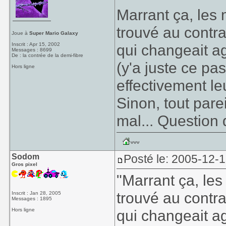
Marrant ça, les 
trouvé au contra
Joue à
Super Mario Galaxy
Inscrit : Apr 15, 2002
qui changeait a
Messages : 8699
De : la contrée de la demi-fibre
(y'a juste ce p
Hors ligne
effectivement le
Sinon, tout parei
mal... Question 
Sodom
Posté le: 2005-12-
Gros pixel
"Marrant ça, les
trouvé au contra
Inscrit : Jan 28, 2005
Messages : 1895
Hors ligne
qui changeait a