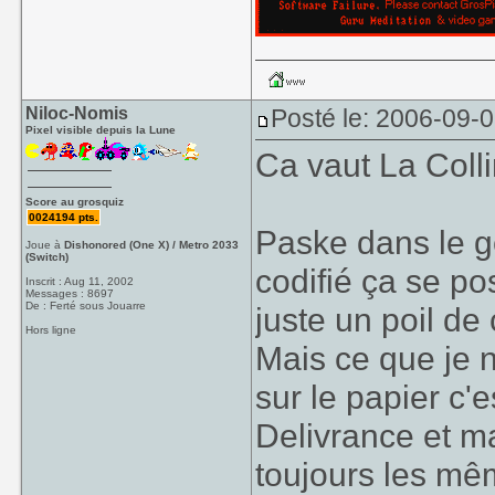
Niloc-Nomis
Posté le: 2006-09-
Pixel visible depuis la Lune
Ca vaut La Coll
Score au grosquiz
0024194 pts.
Paske dans le g
Joue à
Dishonored (One X) / Metro 2033
(Switch)
codifié ça se po
Inscrit : Aug 11, 2002
Messages : 8697
De : Ferté sous Jouarre
juste un poil de 
Hors ligne
Mais ce que je n
sur le papier c'
Delivrance et ma
toujours les m