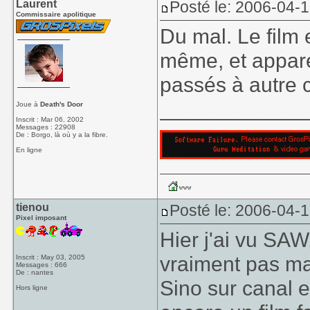
Laurent
Posté le: 2006-04-1
Commissaire apolitique
Du mal. Le film 
même, et appare
passés à autre 
____________
Joue à
Death's Door
Inscrit : Mar 06, 2002
Messages : 22908
De : Borgo, là où y a la fibre.
En ligne
tienou
Posté le: 2006-04-
Pixel imposant
Hier j'ai vu SAW
vraiment pas mal
Inscrit : May 03, 2005
Messages : 666
De : nantes
Sino sur canal
Hors ligne