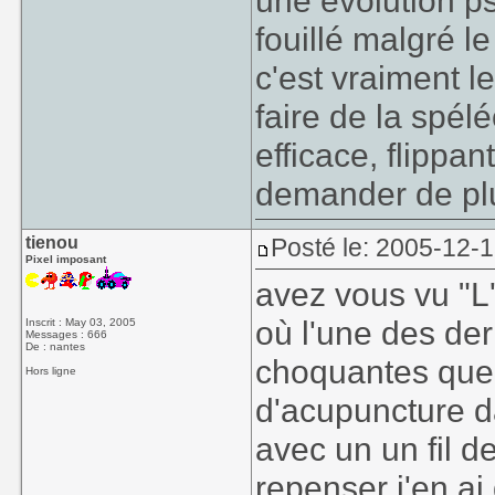
une évolution p
fouillé malgré le
c'est vraiment l
faire de la spél
efficace, flippan
demander de pl
tienou
Posté le: 2005-12-
Pixel imposant
avez vous vu "L'
où l'une des der
Inscrit : May 03, 2005
Messages : 666
De : nantes
choquantes que j
Hors ligne
d'acupuncture d
avec un un fil d
repenser j'en ai