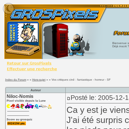
Bienvenue su
Déjà inscrit 
Index du Forum
» »
Hors-sujet
» »
Vos critiques ciné : fantastique - horreur - SF
Auteur
Niloc-Nomis
Posté le: 2005-12-
Pixel visible depuis la Lune
Ca y est je vien
J'ai été surpris 
Score au grosquiz
0024194 pts.