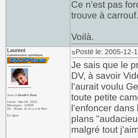
Ce n'est pas fo
trouve à carrouf
Voilà.
Laurent
Posté le: 2005-12-
Commissaire apolitique
Je sais que le 
DV, à savoir Vi
l'aurait voulu G
toute petite cam
Joue à
Death's Door
Inscrit : Mar 06, 2002
l'enfoncer dans
Messages : 22908
De : Borgo, là où y a la fibre.
plans "audacieu
En ligne
malgré tout j'ai