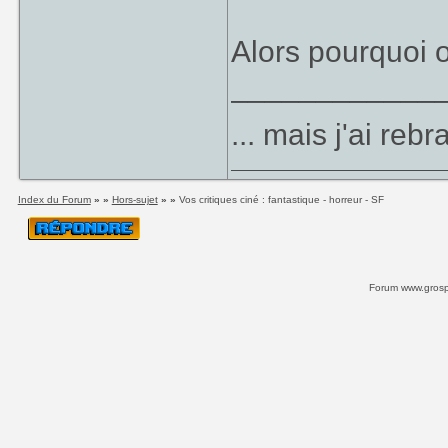
Alors pourquoi 
____________
... mais j'ai re
Index du Forum
» »
Hors-sujet
» »
Vos critiques ciné : fantastique - horreur - SF
Forum www.grospi