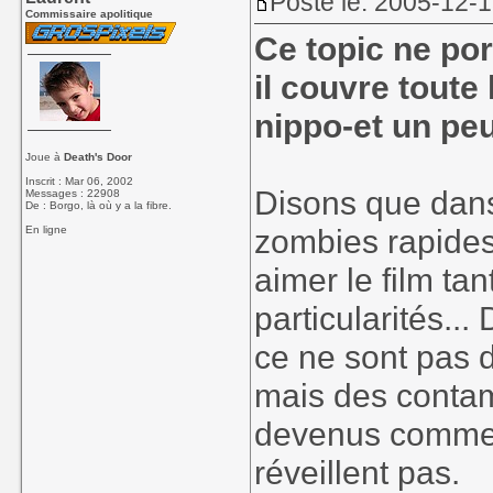
Posté le: 2005-12-
Commissaire apolitique
Ce topic ne po
il couvre toute
nippo-et un pe
Joue à
Death's Door
Inscrit : Mar 06, 2002
Disons que dans 
Messages : 22908
De : Borgo, là où y a la fibre.
zombies rapides 
En ligne
aimer le film ta
particularités...
ce ne sont pas d
mais des contam
devenus comme ç
réveillent pas.