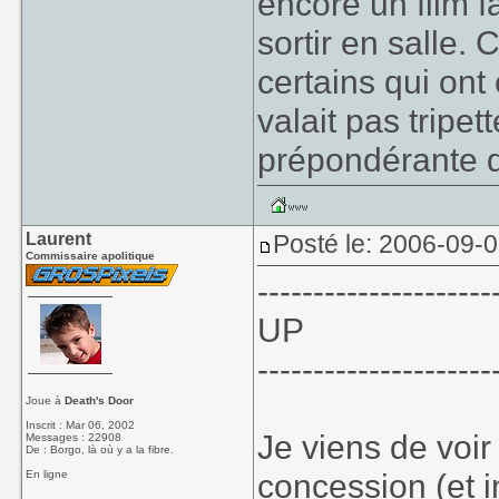
encore un film 
sortir en salle.
certains qui on
valait pas tripet
prépondérante q
Laurent
Posté le: 2006-09-
Commissaire apolitique
---------------------
UP
---------------------
Joue à
Death's Door
Inscrit : Mar 06, 2002
Je viens de voi
Messages : 22908
De : Borgo, là où y a la fibre.
concession (et i
En ligne