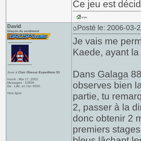
Ce jeu est déci
David
Posté le: 2006-03-
Glaçon du sentiment
Je vais me perm
Kaede, ayant la 
Dans
Galaga
88,
Joue à
Clair Obscur Expedition 33
Inscrit : Mar 17, 2002
observes bien la 
Messages : 10509
De : Lille, en l'an 3000.
partie, tu remar
Hors ligne
2, passer à la di
donc obtenir 2 
premiers stages 
bleus lâchant l