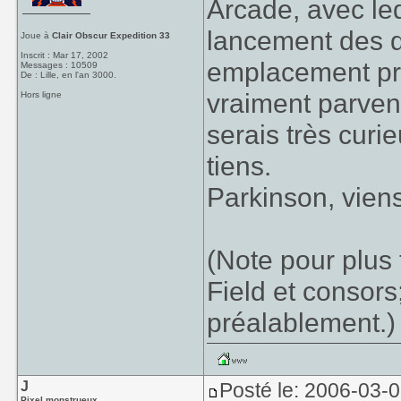
Arcade, avec le
lancement des dé
Joue à
Clair Obscur Expedition 33
Inscrit : Mar 17, 2002
emplacement pra
Messages : 10509
De : Lille, en l'an 3000.
vraiment parveni
Hors ligne
serais très curie
tiens.
Parkinson, vien
(Note pour plus 
Field et consors
préalablement.)
J
Posté le: 2006-03-
Pixel monstrueux