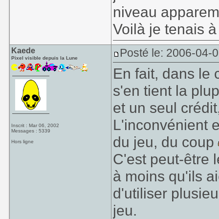
niveau apparem
Voilà je tenais à
Kaede
Posté le: 2006-04-
Pixel visible depuis la Lune
En fait, dans le
s'en tient la pl
et un seul crédi
L'inconvénient e
Inscrit : Mar 06, 2002
Messages : 5339
du jeu, du coup
Hors ligne
C'est peut-être 
à moins qu'ils ai
d'utiliser plusieu
jeu.