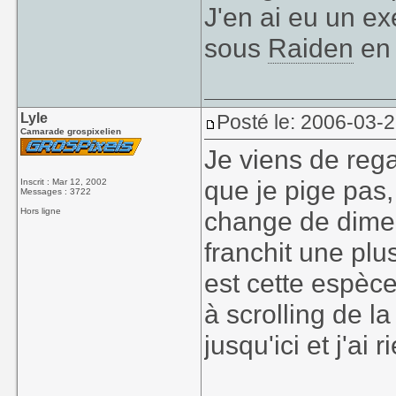
J'en ai eu un e
sous
Raiden
en 
Lyle
Posté le: 2006-03-
Camarade grospixelien
Je viens de rega
que je pige pas,
Inscrit : Mar 12, 2002
Messages : 3722
Hors ligne
change de dimen
franchit une plu
est cette espèc
à scrolling de l
jusqu'ici et j'ai r