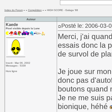
Index du Forum
» »
Compétition
» »
HIGH SCORE - Galaga '88
Auteur
Kaede
Posté le: 2006-03-
Pixel visible depuis la Lune
Merci, j'ai quan
essais donc la p
de survol de pla
Inscrit : Mar 06, 2002
Messages : 5339
Je joue sur mon
Hors ligne
donc pas d'autof
boutons quand 
Je ne me suis pa
bionique, héhé