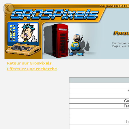
Bienvenue su
Déjà inscrit 
Ga
Fra
L