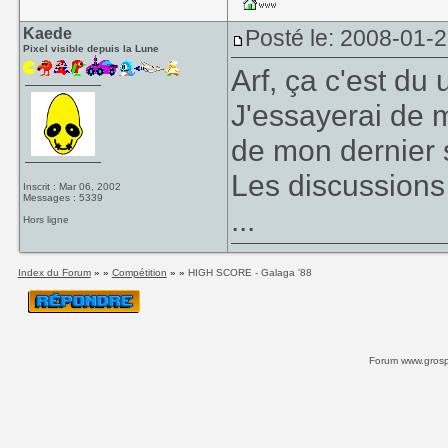
Kaede
Posté le: 2008-01-
Pixel visible depuis la Lune
Arf, ça c'est du 
J'essayerai de m
de mon dernier 
Les discussions
Inscrit : Mar 06, 2002
Messages : 5339
...
Hors ligne
Index du Forum
» »
Compétition
» »
HIGH SCORE - Galaga '88
Forum www.grospi