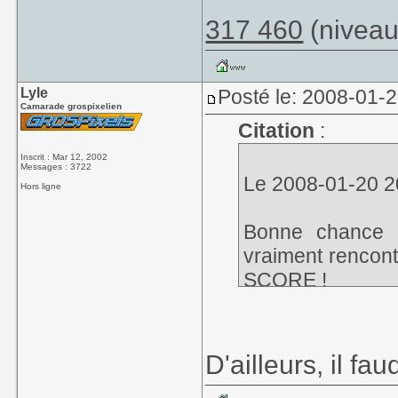
317 460
(niveau
Lyle
Posté le: 2008-01-
Camarade grospixelien
Citation
:
Inscrit : Mar 12, 2002
Messages : 3722
Le 2008-01-20 20:
Hors ligne
Bonne chance à
vraiment rencon
SCORE !
[ Ce Message a ét
D'ailleurs, il fa