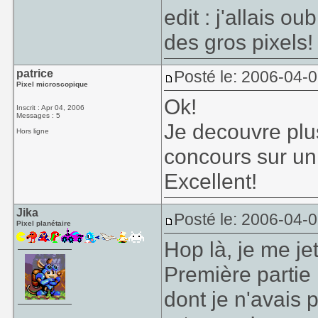
edit : j'allais o
des gros pixels!
patrice
Posté le: 2006-04-
Pixel microscopique
Ok!
Inscrit : Apr 04, 2006
Messages : 5
Je decouvre plus
Hors ligne
concours sur u
Excellent!
Jika
Posté le: 2006-04-
Pixel planétaire
Hop là, je me je
Première partie 
dont je n'avais 