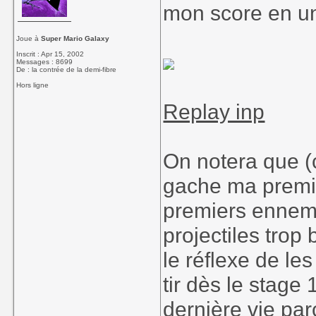
mon score en un
Joue à
Super Mario Galaxy
Inscrit : Apr 15, 2002
Messages : 8699
De : la contrée de la demi-fibre
Hors ligne
Replay inp
On notera que (
gache ma premiè
premiers ennemis
projectiles trop
le réflexe de les
tir dès le stage
dernière vie pa