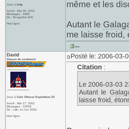
même et les dis
Joue à
Indy
Inscrit : Mar 06, 2002
Messages : 4988
De : Bougarber (64)
Autant le
Galag
Hors ligne
me laisse froid,
David
Posté le: 2006-03-
Glaçon du sentiment
Citation
:
Le 2006-03-03 23
Autant le
Galag
Joue à
Clair Obscur Expedition 33
laisse froid, éto
Inscrit : Mar 17, 2002
Messages : 10509
De : Lille, en l'an 3000.
Hors ligne