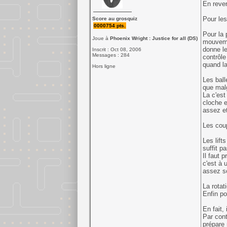
En rever
Pour les
Score au grosquiz
0000754 pts.
Pour la 
Joue à
Phoenix Wright : Justice for all (DS)
mouvemen
donne le
Inscrit : Oct 08, 2006
Messages : 284
contrôle
quand la
Hors ligne
Les ball
que malg
La c'est
cloche e
assez et 
Les coup
Les lift
suffit pa
Il faut 
c'est à 
assez so
La rotat
Enfin po
En fait,
Par cont
prépare 