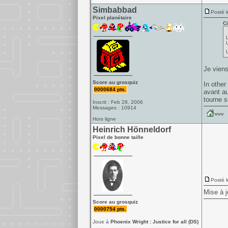
Simbabbad
Posté l
Pixel planétaire
Ci
Je viens
Score au grosquiz
In other
0000684 pts.
avant au
tourne s
Inscrit : Feb 28, 2006
Messages : 10914
Hors ligne
Heinrich Hönneldorf
Pixel de bonne taille
Posté l
Mise à j
Score au grosquiz
0000754 pts.
Joue à
Phoenix Wright : Justice for all (DS)