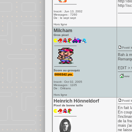
http:\\
http:\\s
Inscrit : Jun 13, 2002
Messages : 7260
De : le sept sept
Hors ligne
Milcham
Gros pixel
Posté l
Bah à mo
Remarque
EDIT > C
Score au grosquiz
0000342 pts.
Inscrit : Oct 02, 2005
Messages : 1105
De : Orléans
Hors ligne
Heinrich Hönneldorf
Posté l
Pixel de bonne taille
En fait 
En coup 
l'inclin
de la fr
mais j'a
ne laiss