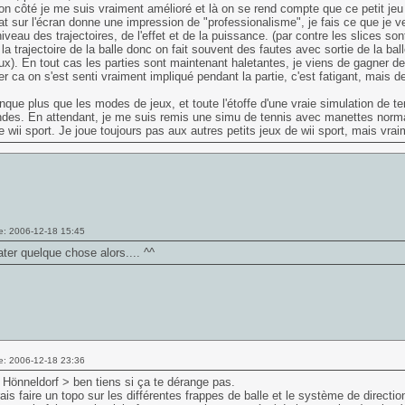
n côté je me suis vraiment amélioré et là on se rend compte que ce petit jeu 
tat sur l'écran donne une impression de "professionalisme", je fais ce que je 
niveau des trajectoires, de l'effet et de la puissance. (par contre les slices
la trajectoire de la balle donc on fait souvent des fautes avec sortie de la ba
x). En tout cas les parties sont maintenant haletantes, je viens de gagner de
r ca on s'est senti vraiment impliqué pendant la partie, c'est fatigant, mais de
nque plus que les modes de jeux, et toute l'étoffe d'une vraie simulation de te
s. En attendant, je me suis remis une simu de tennis avec manettes normale
e wii sport. Je joue toujours pas aux autres petits jeux de wii sport, mais vra
e: 2006-12-18 15:45
rater quelque chose alors.... ^^
e: 2006-12-18 23:36
 Hönneldorf > ben tiens si ça te dérange pas.
ais faire un topo sur les différentes frappes de balle et le système de directio