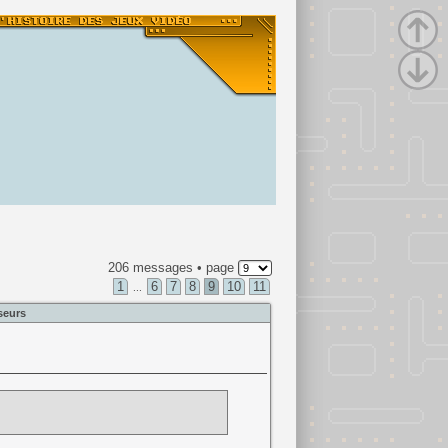
206 messages • page
1
6
7
8
9
10
11
...
seurs