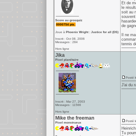
Et de mo
le résul
soit au 
souvent 
Score au grosquiz
hasardeu
0000754 pts.
de gagne
Joue à
Phoenix Wright : Justice for all (DS)
Il ne ma
Inscrit : Oct 08, 2006
commande
Messages : 284
tennis d
Hors ligne
Jika
Pixel planétaire
Posté l
J'ai du 
Inscrit : Mar 27, 2003
Messages : 11566
Hors ligne
Mike the freeman
Posté l
Pixel monstrueux
Heinrich
Tu pourr