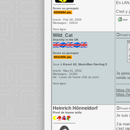
En LAN, 
Score au grosquiz
C'est y 
0000684 pts.
Inscrit : Feb 28, 2006
Messages : 10914
Hors ligne
Wild_Cat
Posté l
Anarchy in the UK
Ci
Score au grosquiz
0031906 pts.
Joue à
Kiesel A2, MusicMan Sterling 5
Inscrit : May 01, 2002
Je pense
Messages : 11282
De : Laval, de l'autre côté du pont
vendu un
______
Hors ligne
https:/
https:/
Heinrich Hönneldorf
Posté l
Pixel de bonne taille
Je suis 
J'ai mai
c'est ra