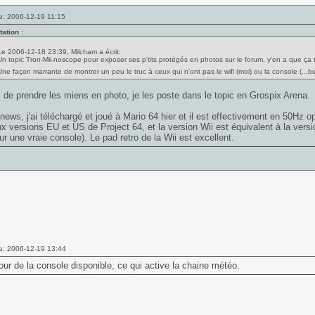
e: 2006-12-19 11:15
tation
:
Le 2006-12-18 23:39, Milcham a écrit:
Un topic Tron-Mii-noscope pour exposer ses p'tits protégés en photos sur le forum, y'en a que ça 
Une façon marrante de montrer un peu le truc à ceux qui n'ont pas le wifi (moi) ou la console (
 de prendre les miens en photo, je les poste dans le topic en Grospix Arena.
 news, j'ai téléchargé et joué à Mario 64 hier et il est effectivement en 50Hz op
x versions EU et US de Project 64, et la version Wii est équivalent à la ver
ur une vraie console). Le pad retro de la Wii est excellent.
e: 2006-12-19 13:44
our de la console disponible, ce qui active la chaine météo.