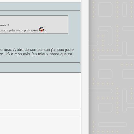
tente ?
...beaucoup-beaucoup de gens
).
timisé. A titre de comparison j'ai joué juste
sion US à mon avis (en mieux parce que ça