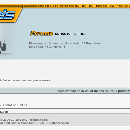
Bienvenue sur le forum de Grospixels : [
S'Enregistrer
]
Déjà inscrit ? [
Connexion
]
de la Wii et de ses heureux possesseurs
Topic officiel de la Wii et de ses heureux posses
e: 2006-12-18 13:49
tation
:
Le 2006-12-18 13:47, Yoshiki a écrit:
On peut jouer à Mario Kart DD en LAN officiellement?