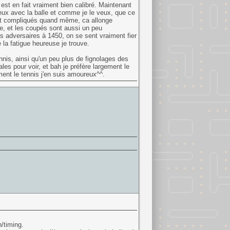
est en fait vraiment bien calibré. Maintenant
veux avec la balle et comme je le veux, que ce
 sont compliqués quand même, ca allonge
lle, et les coupés sont aussi un peu
s adversaires à 1450, on se sent vraiment fier
 la fatigue heureuse je trouve.
nnis, ainsi qu'un peu plus de fignolages des
s pour voir, et bah je préfère largement le
iment le tennis j'en suis amoureux^^.
n/timing.