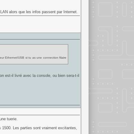
en LAN alors que les infos passent par Internet.
eur Ethernet/USB si tu as une connection filaire
 est-il livré avec la console, ou bien sera-t-il
une tuerie.
s 1500. Les parties sont vraiment excitantes,