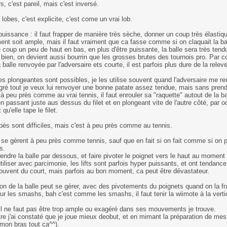
s, c'est pareil, mais c'est inversé.
 lobes, c'est explicite, c'est come un vrai lob.
puissance : il faut frapper de manière très sèche, donner un coup très élastique
t soit ample, mais il faut vraiment que ca fasse comme si on claquait la bal
 coup un peu de haut en bas, en plus d'être puissante, la balle sera très tend
 bien, on devient aussi bourrin que les grosses brutes des tournois pro. Par contr
 balle renvoyée par l'adversaire ets courte, il est parfois plus dure de la releve
es plongeantes sont possibles, je les utilise souvent quand l'adversaire me re
ré tout je veux lui renvoyer une bonne patate assez tendue, mais sans prendre 
 à peu près comme au vrai tennis, il faut enrouler sa "raquette" autout de la bal
n passant juste aus dessus du filet et en plongeant vite de l'autre côté, par ocn
qu'elle tape le filet.
és sont difficiles, mais c'est à peu près comme au tennis.
s se gèrent à peu près comme tennis, sauf que en fait si on fait comme si on p
s.
prendre la balle par dessous, et faire pivoter le poignet vers le haut au moment
utiliser avec parcimonie, les lifts sont parfois hyper puissants, et ont tendance
uvent du court, mais parfois au bon moment, ca peut être dévastateur.
ion de la balle peut se gérer, avec des pivotements du poignets quand on la f
ur les smashs, bah c'est comme les smashs, il faut tenir la wiimote à la vertic
 il ne faut pas être trop ample ou exagéré dans ses mouvements je trouve.
re j'ai constaté que je joue mieux deobut, et en mimant la préparation de mes
mon bras tout ca^^).