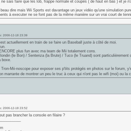
 ne sais faire que les lob, frappe normale et coupés ( de haut en bas ) et je n'
beau dire mais Wii Sports est davantage un jeux vidéo qu'une simulation pure
ts à executer ne se font pas de la même manière sur un vrai court de tenni
e: 2006-12-18 23:39
est actuellement en train de se faire un Baseball juste à côté de moi.
fun.
 ENCORE plus fun avec ma team de Mii totalement cons.
Blondin (le Bon) / Sentenza (la Brute) / Tuco (le Truand) sont particulièrement
a boxe.
 Tron-Mii-noscope pour exposer ses p'tits protégés en photos sur le forum, y'
n marrante de montrer un peu le truc à ceux qui n'ont pas le wifi (moi) ou l
e: 2006-12-18 23:52
ut pas brancher la console en filaire ?
___________
em