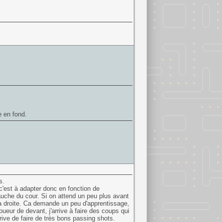
e en fond.
s.
(c'est à adapter donc en fonction de
a gauche du cour. Si on attend un peu plus avant
rs la droite. Ca demande un peu d'apprentissage,
oueur de devant, j'arrive à faire des coups qui
rive de faire de très bons passing shots.