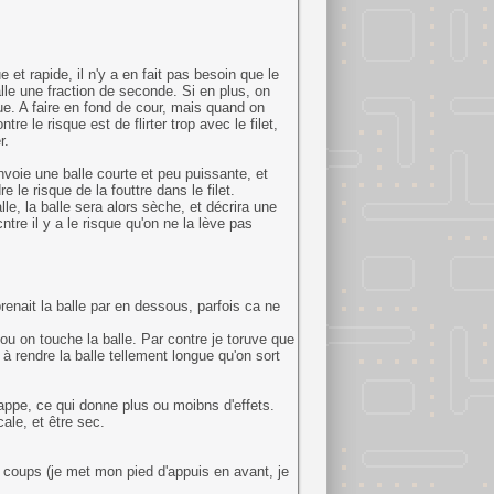
 et rapide, il n'y a en fait pas besoin que le
le une fraction de seconde. Si en plus, on
ue. A faire en fond de cour, mais quand on
e le risque est de flirter trop avec le filet,
r.
nvoie une balle courte et peu puissante, et
le risque de la fouttre dans le filet.
le, la balle sera alors sèche, et décrira une
tre il y a le risque qu'on ne la lève pas
renait la balle par en dessous, parfois ca ne
 ou on touche la balle. Par contre je toruve que
 à rendre la balle tellement longue qu'on sort
rappe, ce qui donne plus ou moibns d'effets.
ale, et être sec.
 coups (je met mon pied d'appuis en avant, je