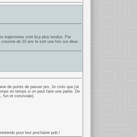
s trajectoires sont bcp plus tendus. Par
a cousine de 10 ans le sort une fois sur deux...
ine de points de passer pro. Je crois que j'ai
emps en temps si on peut faire une partie. De
 fun et conviviale).
à nintendo pour leur prochaine pub !