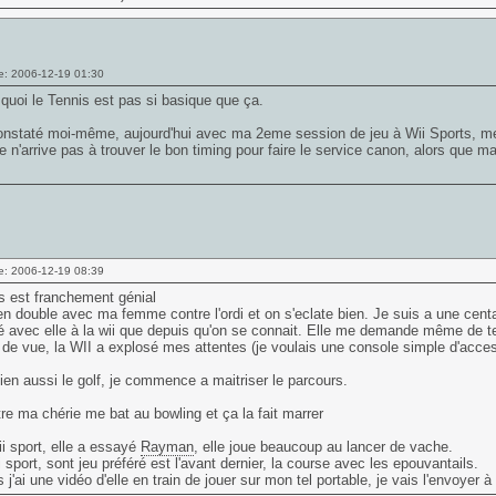
e: 2006-12-19 01:30
uoi le Tennis est pas si basique que ça.
constaté moi-même, aujourd'hui avec ma 2eme session de jeu à Wii Sports, me
je n'arrive pas à trouver le bon timing pour faire le service canon, alors que m
e: 2006-12-19 08:39
s est franchement génial
 en double avec ma femme contre l'ordi et on s'eclate bien. Je suis a une centa
é avec elle à la wii que depuis qu'on se connait. Elle me demande même de t
 de vue, la WII a explosé mes attentes (je voulais une console simple d'acces,
ien aussi le golf, je commence a maitriser le parcours.
re ma chérie me bat au bowling et ça la fait marrer
ii sport, elle a essayé
Rayman
, elle joue beaucoup au lancer de vache.
 sport, sont jeu préféré est l'avant dernier, la course avec les epouvantails.
rs j'ai une vidéo d'elle en train de jouer sur mon tel portable, je vais l'envoyer 