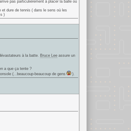
arrive pas particulièrement à placer la balle où
 et dure de tennis ( dans le sens où les
s )
 dévastateurs à la batte.
Bruce Lee
assure un
en a que ça tente ?
a console (...beaucoup-beaucoup de gens
).