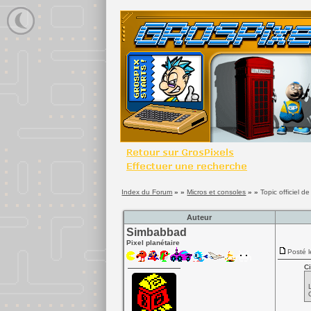
Index du Forum
» »
Micros et consoles
» »
Topic officiel 
Auteur
Simbabbad
Pixel planétaire
Posté l
Ci