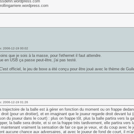
bossdefin.wordpress.com
crollingarriere.wordpress.com
e: 2006-12-19 00:02
ins que je sois à la masse, pour l'ethernet il faut attendre.
 en USB ça passe peut-être, j'ai pas testé.
'est officiel, le jeu de boxe a été conçu pour être joué avec le thème de Guil
e: 2006-12-19 01:26
la trajectoire de la balle est à gérer en fonction du moment ou on frappe dedan
droit (pour un droitier), et en imaginant que le joueur regarde droit devant lui 
aison du joueur dans le court) : plus on frappe tôt, plus la balle partira vers l
apper, la balle sera droite, et si on la frappe très tardivement, elle partira ve
i maintenant vraiment la sensation de fair ce que je veux, et du coup avec le j
ent aucune chance aux adversaires, at avec le joueur de fond de court, il m'ar