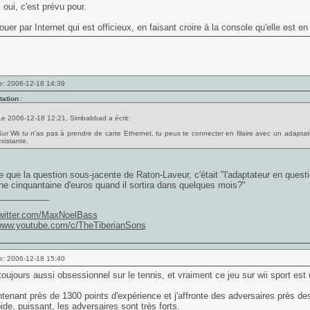
oui, c'est prévu pour.
jouer par Internet qui est officieux, en faisant croire à la console qu'elle est 
e: 2006-12-18 14:39
tation
:
Le 2006-12-18 12:21, Simbabbad a écrit:
Sur Wii tu n'as pas à prendre de carte Ethernet, tu peux te connecter en filaire avec un adaptat
existante.
 que la question sous-jacente de Raton-Laveur, c'était "l'adaptateur en question
e cinquantaine d'euros quand il sortira dans quelques mois?"
___________
/twitter.com/MaxNoelBass
/www.youtube.com/c/TheTiberianSons
e: 2006-12-18 15:40
toujours aussi obsessionnel sur le tennis, et vraiment ce jeu sur wii sport est 
ntenant près de 1300 points d'expérience et j'affronte des adversaires près de
pide, puissant, les adversaires sont très forts.