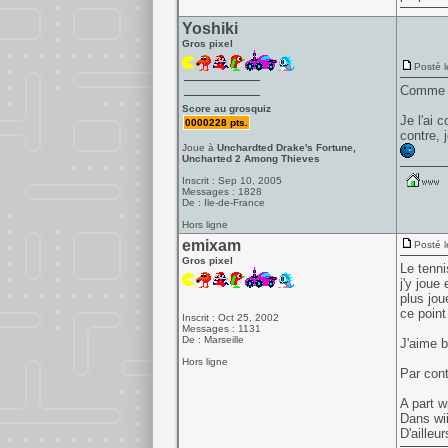
Yoshiki
Gros pixel
Posté l
Comme q
Score au grosquiz
Je l'ai 
0000228 pts.
contre, 
Joue à
Unchardted Drake's Fortune,
Uncharted 2 Among Thieves
Inscrit : Sep 10, 2005
Messages : 1828
De : Ile-de-France
Hors ligne
emixam
Posté l
Gros pixel
Le tenni
j'y joue
plus jou
ce point
Inscrit : Oct 25, 2002
Messages : 1131
De : Marseille
J'aime b
Hors ligne
Par cont
A part w
Dans wii
D'ailleu