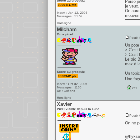
Score au grosquiz
Perso je
0000114 pts.
je veux.
On aura 
Inscrit : Jan 12, 2003
mouvemen
Messages : 2174
Hors ligne
Milcham
Gros pixel
Posté l
Un pote 
> C'est 
> C'est
Le trio 
max à l
Score au grosquiz
Un topic
0000342 pts.
Une faço
Inscrit : Oct 02, 2005
Messages : 1105
De : Orléans
Hors ligne
Xavier
Pixel visible depuis la Lune
Posté l
On ne pe
______
@hyks