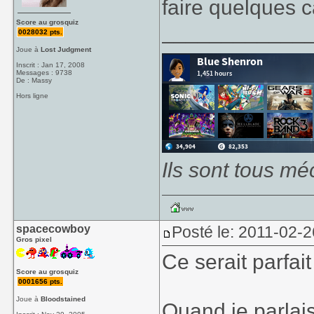
faire quelques c
Score au grosquiz
____________
0028032 pts.
Joue à
Lost Judgment
Inscrit : Jan 17, 2008
Messages : 9738
De : Massy
Hors ligne
Ils sont tous mé
spacecowboy
Posté le: 2011-02-2
Gros pixel
Ce serait parfait
Score au grosquiz
0001656 pts.
Joue à
Bloodstained
Quand je parlais