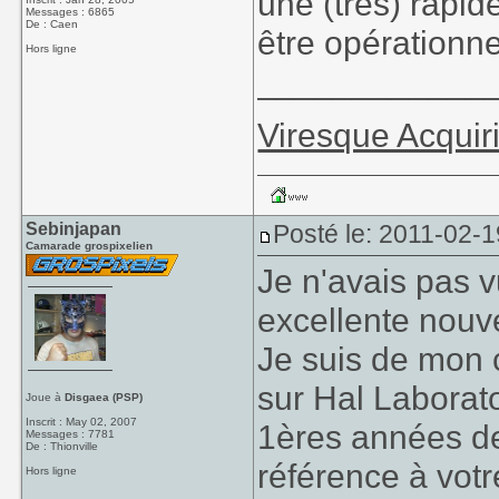
une (très) rapid
Messages : 6865
De : Caen
être opérationn
Hors ligne
____________
Viresque Acquir
Sebinjapan
Posté le: 2011-02-1
Camarade grospixelien
Je n'avais pas 
excellente nouve
Je suis de mon co
sur Hal Laborato
Joue à
Disgaea (PSP)
Inscrit : May 02, 2007
1ères années de l
Messages : 7781
De : Thionville
référence à votr
Hors ligne