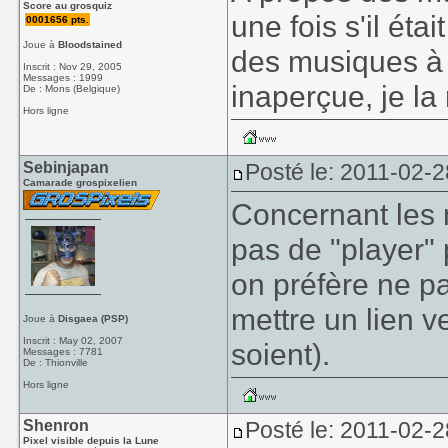
Score au grosquiz
une fois s'il éta
0001656 pts.
Joue à
Bloodstained
des musiques à 
Inscrit : Nov 29, 2005
Messages : 1999
inaperçue, je la 
De : Mons (Belgique)
Hors ligne
Sebinjapan
Posté le: 2011-02-2
Camarade grospixelien
Concernant les 
pas de "player" p
on préfère ne p
mettre un lien v
Joue à
Disgaea (PSP)
Inscrit : May 02, 2007
soient).
Messages : 7781
De : Thionville
Hors ligne
Shenron
Posté le: 2011-02-2
Pixel visible depuis la Lune