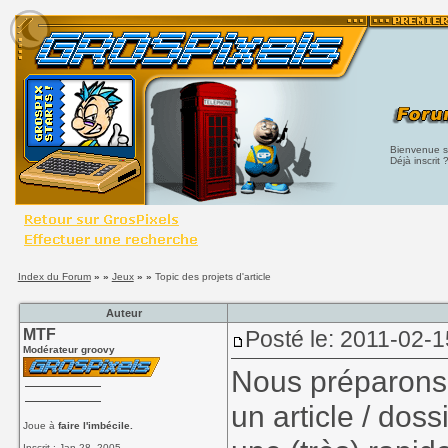
Bienvenue su
Déjà inscrit 
Index du Forum
» »
Jeux
» »
Topic des projets d'article
Auteur
MTF
Posté le: 2011-02-1
Modérateur groovy
Nous préparons 
un article / doss
Joue à
faire l'imbécile.
Inscrit : Jan 28, 2005