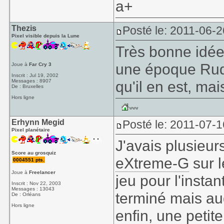
a+
Thezis
Posté le: 2011-06-2
Pixel visible depuis la Lune
Très bonne idée
une époque Rudol
Joue à
Far Cry 3
Inscrit : Jul 19, 2002
Messages : 8907
qu'il en est, mai
De : Bruxelles
Hors ligne
Erhynn Megid
Posté le: 2011-07-1
Pixel planétaire
J'avais plusieurs
Score au grosquiz
eXtreme-G
sur l
0004551 pts.
Joue à
Freelancer
jeu pour l'insta
Inscrit : Nov 22, 2003
Messages : 13043
terminé mais au
De : Orléans
Hors ligne
enfin, une petit