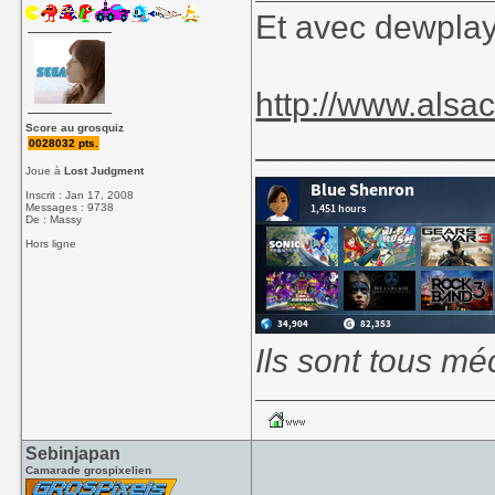
Et avec dewplay
http://www.alsac
Score au grosquiz
____________
0028032 pts.
Joue à
Lost Judgment
Inscrit : Jan 17, 2008
Messages : 9738
De : Massy
Hors ligne
Ils sont tous mé
Sebinjapan
Camarade grospixelien