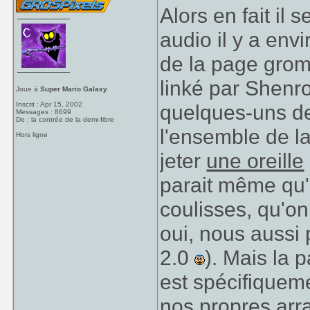
Alors en fait il 
audio il y a envi
de la page gromi
linké par Shenro
Joue à
Super Mario Galaxy
Inscrit : Apr 15, 2002
quelques-uns de
Messages : 8699
De : la contrée de la demi-fibre
l'ensemble de la
Hors ligne
jeter
une oreille
parait même qu'o
coulisses, qu'o
oui, nous aussi
2.0
). Mais la p
est spécifiqueme
nos propres arr