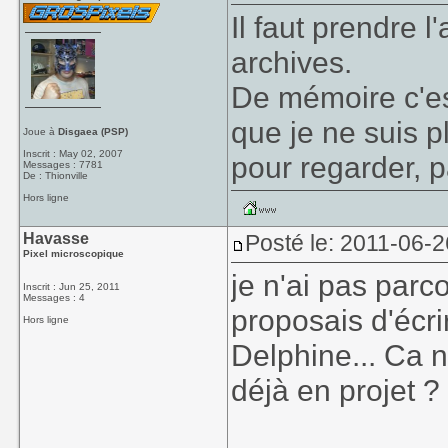
Il faut prendre
archives.
De mémoire c'es
que je ne suis 
Joue à
Disgaea (PSP)
Inscrit : May 02, 2007
pour regarder, p
Messages : 7781
De : Thionville
Hors ligne
Havasse
Posté le: 2011-06-2
Pixel microscopique
je n'ai pas parc
Inscrit : Jun 25, 2011
Messages : 4
proposais d'écri
Hors ligne
Delphine... Ca n
déjà en projet ?