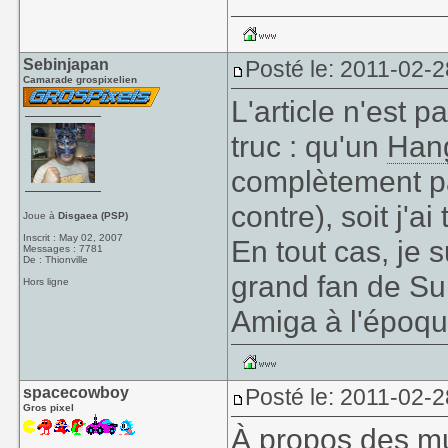
Sebinjapan
Posté le: 2011-02-2
Camarade grospixelien
L'article n'est p
truc : qu'un
Han
complètement pa
contre), soit j'ai
Joue à
Disgaea (PSP)
Inscrit : May 02, 2007
En tout cas, je s
Messages : 7781
De : Thionville
grand fan de Su
Hors ligne
Amiga à l'époqu
spacecowboy
Posté le: 2011-02-2
Gros pixel
À propos des mu