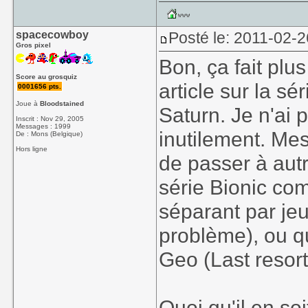
spacecowboy
Posté le: 2011-02-2
Gros pixel
Bon, ça fait plus
Score au grosquiz
article sur la sé
0001656 pts.
Joue à
Bloodstained
Saturn. Je n'ai 
Inscrit : Nov 29, 2005
Messages : 1999
inutilement. Mes 
De : Mons (Belgique)
Hors ligne
de passer à autr
série Bionic co
séparant par je
problème), ou q
Geo (Last resort
Quoi qu'il en soi