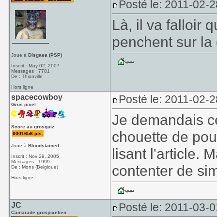
Posté le: 2011-02-2
Là, il va falloir
penchent sur la
Joue à
Disgaea (PSP)
Inscrit : May 02, 2007
Messages : 7781
De : Thionville
Hors ligne
spacecowboy
Posté le: 2011-02-2
Gros pixel
Je demandais ce
Score au grosquiz
chouette de pou
0001656 pts.
Joue à
Bloodstained
lisant l'article.
Inscrit : Nov 29, 2005
Messages : 1999
contenter de sim
De : Mons (Belgique)
Hors ligne
JC
Posté le: 2011-03-0
Camarade grospixelien