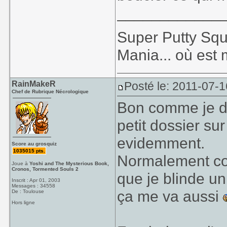
____________
Super Putty Sq
Mania... où est
RainMakeR
Posté le: 2011-07-1
Chef de Rubrique Nécrologique
Bon comme je di
petit dossier su
evidemment.
Score au grosquiz
1035015 pts.
Normalement c
Joue à
Yoshi and The Mysterious Book,
Cronos, Tormented Souls 2
que je blinde un 
Inscrit : Apr 01, 2003
Messages : 34558
ça me va aussi
De : Toulouse
Hors ligne