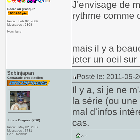
J'envisage de m
Score au grosquiz
rythme comme d
1035760 pts.
Inscrit : Feb 02, 2006
Messages : 2398
Hors ligne
mais il y a beau
jeter un oeil su
Sebinjapan
Posté le: 2011-05-2
Camarade grospixelien
Il y a, si je ne
la série (ou une 
mal d'infos inté
cas.
Joue à
Disgaea (PSP)
Inscrit : May 02, 2007
Messages : 7781
De : Thionville