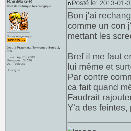
RainMakeR
Posté le: 2013-01-
Chef de Rubrique Nécrologique
Bon j'ai rechan
comme un con j
mettant les scr
Score au grosquiz
1035015 pts.
Joue à
Pragmata, Tormented Souls 2,
FH6
Bref il me faut 
Inscrit : Apr 01, 2003
Messages : 34556
lui même et surt
De : Toulouse
Hors ligne
Par contre comme
ca fait quand 
Faudrait rajouter
Y'a des feintes
____________