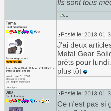
Ils sont tous mé
Tama
Pixel monstrueux
Posté le: 2013-01-
J'ai deux article
Metal Gear Soli
Score au grosquiz
prêts pour lundi.
0001716 pts.
Joue à
Devil Blade Reboot, VF5 REVO, et
plus tôt
d'autres jeux encore
Inscrit : Nov 01, 2007
Messages : 2900
De : région lyonnaise
Hors ligne
Jika
Posté le: 2013-01-
Pixel planétaire
Ce n'est pas si 