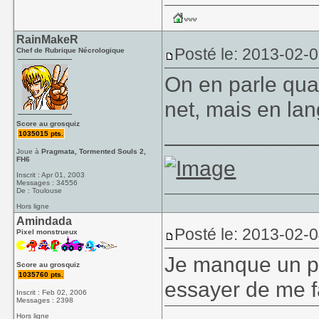
RainMakeR
Posté le: 2013-02-
Chef de Rubrique Nécrologique
On en parle qua
net, mais en la
Score au grosquiz
____________
1035015 pts.
Joue à
Pragmata, Tormented Souls 2,
FH6
Inscrit : Apr 01, 2003
Messages : 34556
De : Toulouse
Hors ligne
Amindada
Posté le: 2013-02-
Pixel monstrueux
Je manque un pe
Score au grosquiz
1035760 pts.
essayer de me f
Inscrit : Feb 02, 2006
Messages : 2398
Hors ligne