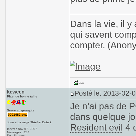
____________
Dans la vie, il 
qui savent comp
compter. (Anon
keween
Posté le: 2013-02-
Pixel de bonne taille
Je n'ai pas de P
Score au grosquiz
dans quelque jou
0001482 pts.
Joue à
La saga Thief et Dota 2.
Resident evil
4 q
Inscrit : Nov 07, 2007
Messages : 284
De : Rennes