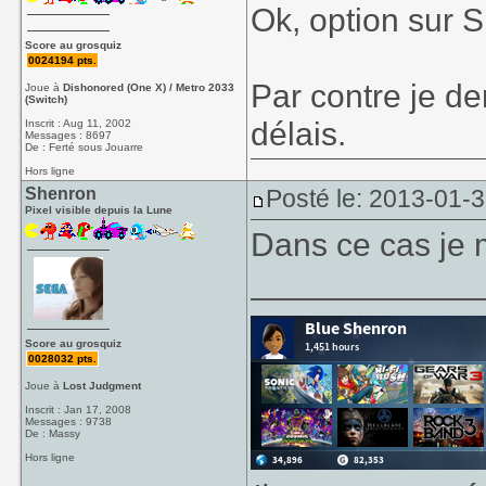
Ok, option sur S
Score au grosquiz
0024194 pts.
Par contre je d
Joue à
Dishonored (One X) / Metro 2033
(Switch)
délais.
Inscrit : Aug 11, 2002
Messages : 8697
De : Ferté sous Jouarre
Hors ligne
Shenron
Posté le: 2013-01-
Pixel visible depuis la Lune
Dans ce cas je 
____________
Score au grosquiz
0028032 pts.
Joue à
Lost Judgment
Inscrit : Jan 17, 2008
Messages : 9738
De : Massy
Hors ligne