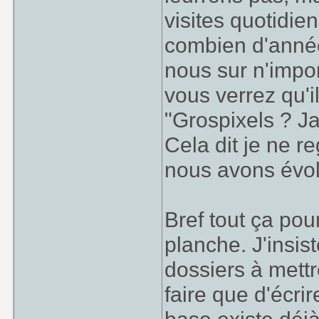
visites quotidie
combien d'année
nous sur n'impor
vous verrez qu'i
"Grospixels ? Jam
Cela dit je ne r
nous avons évo
Bref tout ça pour
planche. J'insis
dossiers à mettr
faire que d'écri