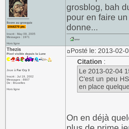
grosblog, bah du
pour en faire un
Score au grosquiz
donne...
1044270 pts.
Inscrit : May 09, 2005
Messages : 1971
Hors ligne
Thezis
Posté le: 2013-02-
Pixel visible depuis la Lune
Citation
:
Le 2013-02-04 15
Joue à
Far Cry 3
Inscrit : Jul 19, 2002
C'est un peu HS,
Messages : 8907
De : Bruxelles
en place quelque
Hors ligne
On en déjà quelq
plus de prime j