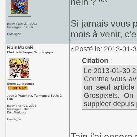
hein ? ^^
Si jamais vous p
Inscrit : Mar 27, 2003
Messages : 11566
mois à venir, c'e
Hors ligne
RainMakeR
Posté le: 2013-01-
Chef de Rubrique Nécrologique
Citation
:
Le 2013-01-30 23
Comme vous avez
Score au grosquiz
un seul article
1035015 pts.
Grospixels. On 
Joue à
Pragmata, Tormented Souls 2,
FH6
suppléer depuis 
Inscrit : Apr 01, 2003
Messages : 34556
De : Toulouse
Hors ligne
Tain j'ai encore