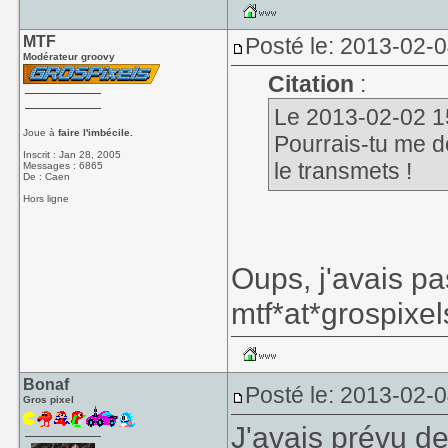
MTF
Posté le: 2013-02-
Modérateur groovy
Citation
:
Le 2013-02-02 15:
Joue à
faire l'imbécile.
Pourrais-tu me do
Inscrit : Jan 28, 2005
le transmets !
Messages : 6865
De : Caen
Hors ligne
Oups, j'avais pa
mtf*at*grospixe
Bonaf
Posté le: 2013-02-
Gros pixel
J'avais prévu d