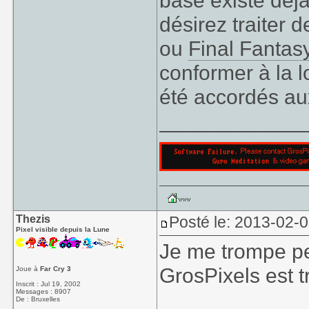
base existe déjà,
désirez traiter 
ou
Final Fantas
conformer à la l
été accordés au
____________
Thezis
Posté le: 2013-02-
Pixel visible depuis la Lune
Je me trompe pe
GrosPixels est
Joue à
Far Cry 3
Inscrit : Jul 19, 2002
Messages : 8907
De : Bruxelles