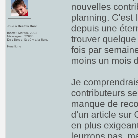
nouvelles contr
planning. C'est 
depuis une étern
Joue à
Death's Door
Inscrit : Mar 06, 2002
trouver quelque
Messages : 22908
De : Borgo, là où y a la fibre.
fois par semaine
Hors ligne
moins un mois d'
Je comprendrais 
contributeurs s
manque de recon
d'un article sur
en plus exigeant
leurrons pas, ma