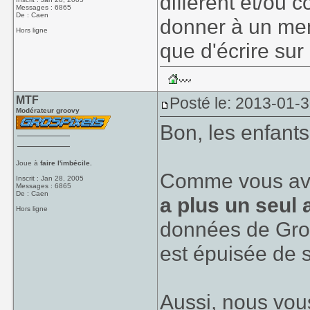
différent et/ou 
Messages : 6865
De : Caen
donner à un mem
Hors ligne
que d'écrire sur
MTF
Posté le: 2013-01-
Modérateur groovy
Bon, les enfants
Joue à
faire l'imbécile.
Comme vous avez
Inscrit : Jan 28, 2005
Messages : 6865
De : Caen
a plus un seul 
Hors ligne
données de Grosp
est épuisée de 
Aussi, nous vo