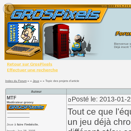
Bienvenue su
Déjà inscrit 
Index du Forum
» »
Jeux
» »
Topic des projets d'article
Auteur
MTF
Posté le: 2013-01-
Modérateur groovy
Tout ce que l'éq
un jeu déjà chr
Joue à
faire l'imbécile.
Inscrit : Jan 28, 2005