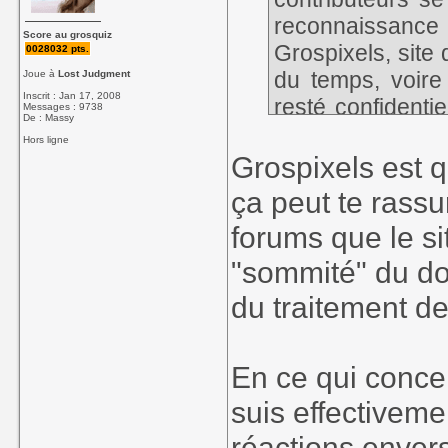
reconnaissance 
Score au grosquiz
Grospixels, site 
0028032 pts.
du temps, voire 
Joue à
Lost Judgment
Inscrit : Jan 17, 2008
resté confidenti
Messages : 9738
De : Massy
je ne sais combi
Hors ligne
nous sur n'impo
Grospixels est 
verrez qu'il y 
ça peut te rassur
Jamais entendu par
forums que le s
pas du tout la m
"sommité" du do
du traitement de
En ce qui conce
suis effectivem
réactions envers