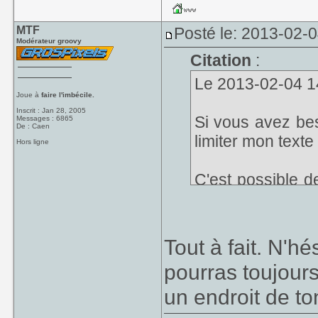
MTF
Posté le: 2013-02-
Modérateur groovy
Citation
:
Le 2013-02-04 14
Joue à
faire l'imbécile.
Inscrit : Jan 28, 2005
Si vous avez beso
Messages : 6865
De : Caen
limiter mon texte
Hors ligne
C'est possible d
uniquement le 
sa genèse par la 
Tout à fait. N'hé
pourras toujour
un endroit de to