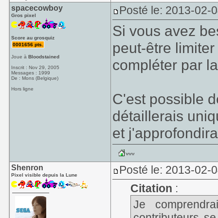
spacecowboy
Posté le: 2013-02-
Gros pixel
Si vous avez bes
Score au grosquiz
peut-être limite
0001656 pts.
Joue à
Bloodstained
compléter par la
Inscrit : Nov 29, 2005
Messages : 1999
De : Mons (Belgique)
Hors ligne
C'est possible 
détaillerais uni
et j'approfondir
Shenron
Posté le: 2013-02-
Pixel visible depuis la Lune
Citation
:
Je comprendrai
contributeurs 