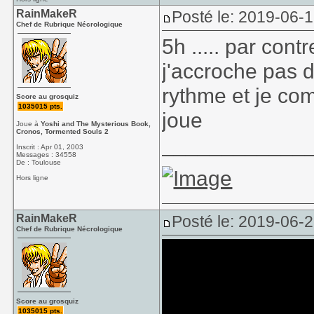
RainMakeR
Posté le: 2019-06-
Chef de Rubrique Nécrologique
5h ..... par cont
j'accroche pas d
rythme et je co
Score au grosquiz
1035015 pts.
joue
Joue à
Yoshi and The Mysterious Book,
Cronos, Tormented Souls 2
____________
Inscrit : Apr 01, 2003
Messages : 34558
De : Toulouse
Hors ligne
RainMakeR
Posté le: 2019-06-
Chef de Rubrique Nécrologique
Score au grosquiz
1035015 pts.