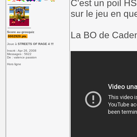
C'est un poil HS
sur le jeu en qu
La BO de Cadenc
Score au grosquiz
0002920 pts.
Joue à
STREETS OF RAGE 4 !!!
Inscrit : Apr 26, 2008
Messages : 5622
De : valence passion
Hors ligne