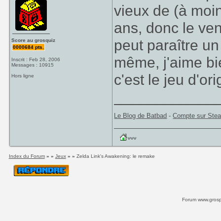
vieux de (à moin
ans, donc le ven
peut paraître un
Score au grosquiz
0000684 pts.
même, j'aime b
Inscrit : Feb 28, 2006
Messages : 10915
c'est le jeu d'or
Hors ligne
____________
Le Blog de Batbad
-
Compte sur Ste
Index du Forum
» »
Jeux
» »
Zelda Link's Awakening: le remake
Forum www.grospi