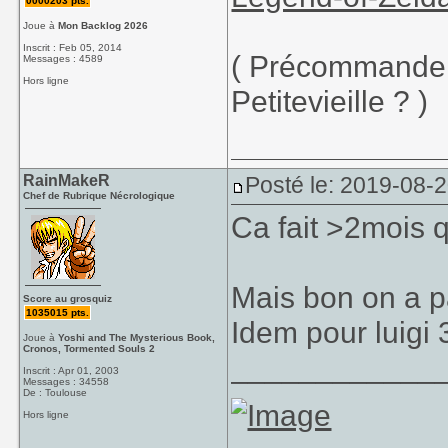
0000203 pts.
Joue à
Mon Backlog 2026
Inscrit : Feb 05, 2014
( Précommande
Messages : 4589
Hors ligne
Petitevieille ? )
RainMakeR
Posté le: 2019-08-2
Chef de Rubrique Nécrologique
Ca fait >2mois q
Mais bon on a 
Score au grosquiz
1035015 pts.
Idem pour luigi 
Joue à
Yoshi and The Mysterious Book,
Cronos, Tormented Souls 2
____________
Inscrit : Apr 01, 2003
Messages : 34558
De : Toulouse
Hors ligne