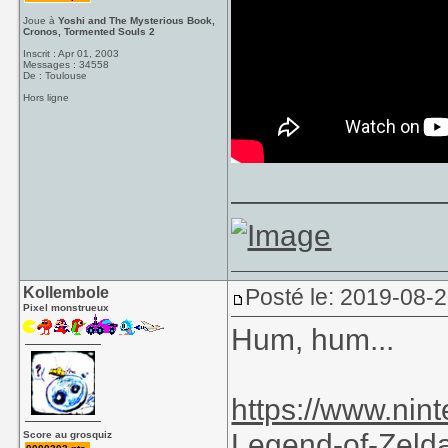
Joue à
Yoshi and The Mysterious Book,
Cronos, Tormented Souls 2
Inscrit : Apr 01, 2003
Messages : 34558
De : Toulouse
Hors ligne
____________
Kollembole
Posté le: 2019-08-
Pixel monstrueux
Hum, hum...
https://www.nin
Legend-of-Zeld
Score au grosquiz