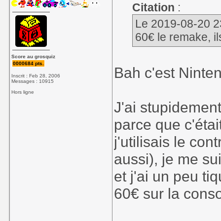
Citation
:
Le 2019-08-20 23:
60€ le remake, i
Score au grosquiz
0000684 pts.
Bah c'est Ninte
Inscrit : Feb 28, 2006
Messages : 10915
Hors ligne
J'ai stupidemen
parce que c'étai
j'utilisais le co
aussi), je me sui
et j'ai un peu ti
60€ sur la conso