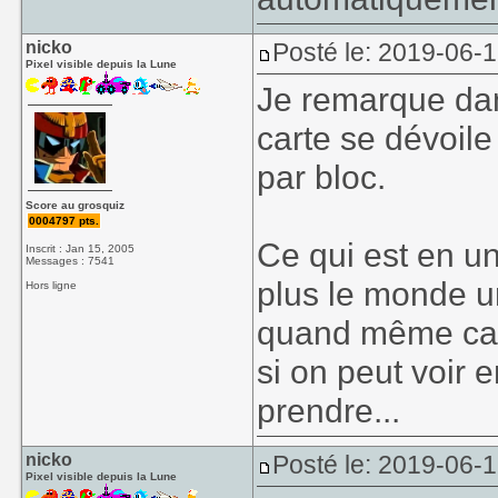
nicko
Posté le: 2019-06-1
Pixel visible depuis la Lune
Je remarque da
carte se dévoile
par bloc.
Score au grosquiz
0004797 pts.
Toujours assigna
Ce qui est en u
Inscrit : Jan 15, 2005
Messages : 7541
des boutons de b
plus le monde u
Hors ligne
quand même car 
si on peut voir 
prendre...
nicko
Posté le: 2019-06-
Pixel visible depuis la Lune