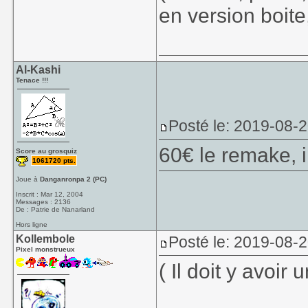
en version boite
Al-Kashi
Tenace !!!
Posté le: 2019-08-
60€ le remake, 
Score au grosquiz
1061720 pts.
Joue à
Danganronpa 2 (PC)
Inscrit : Mar 12, 2004
Messages : 2136
De : Patrie de Nanarland
Hors ligne
Kollembole
Posté le: 2019-08-2
Pixel monstrueux
( Il doit y avoir