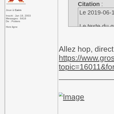
Citation
:
Joue à
Cairn
Le 2019-06-14 
Inscrit : Jan 19, 2003
Messages : 6416
De : Poitiers
Le texte du g
Hors ligne
que le premie
Allez hop, direct
https://www.gro
Brigre de bougre
topic=16011&fo
tout ! Tu es en t
____________
près de 15 ans ?