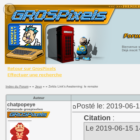
Bienvenue su
Déjà inscrit 
Index du Forum
» »
Jeux
» »
Zelda Link's Awakening: le remake
Auteur
chatpopeye
Posté le: 2019-06-1
Camarade grospixelien
Citation
:
Le 2019-06-15 14: