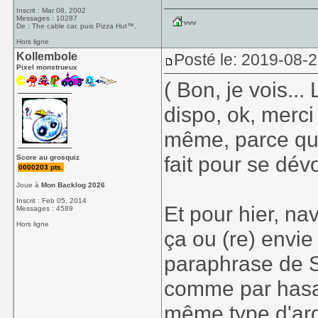
Inscrit : Mar 08, 2002
Messages : 10287
De : The cable car, puis Pizza Hut™.
Hors ligne
Kollembole
Posté le: 2019-08-2
Pixel monstrueux
( Bon, je vois..
dispo, ok, merci 
même, parce qu'
fait pour se dévo
Score au grosquiz
0000203 pts.
Joue à
Mon Backlog 2026
Inscrit : Feb 05, 2014
Et pour hier, na
Messages : 4589
Hors ligne
ça ou (re) envi
paraphrase de 
comme par hasar
même type d'arg