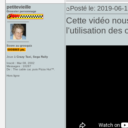
petitevieille
Posté le: 2019-06-
Grossier personnage
Cette vidéo nou
l'utilisation des
Score au grosquiz
0008865 pts.
Joue à
Crazy Taxi, Sega Rally
Inscrit : Mar 08, 2002
Messages : 10287
De : The cable car, puis Pizza Hut™.
Hors ligne