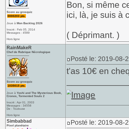
Bon, si même ce
ici, là, je suis à
Score au grosquiz
0000203 pts.
Joue à
Mon Backlog 2026
Inscrit : Feb 05, 2014
( Déprimant. )
Messages : 4589
Hors ligne
RainMakeR
Chef de Rubrique Nécrologique
Posté le: 2019-08-
t'as 10€ en cheq
____________
Score au grosquiz
1035015 pts.
Joue à
Yoshi and The Mysterious Book,
Cronos, Tormented Souls 2
Inscrit : Apr 01, 2003
Messages : 34558
De : Toulouse
Hors ligne
Simbabbad
Posté le: 2019-08-
Pixel planétaire