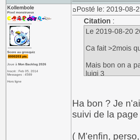
Kollembole
Posté le: 2019-08-2
Pixel monstrueux
Citation
:
Le 2019-08-20 20
Ca fait >2mois qu
Score au grosquiz
0000203 pts.
Mais bon on a p
Joue à
Mon Backlog 2026
Inscrit : Feb 05, 2014
luigi 3
Messages : 4589
Hors ligne
Ha bon ? Je n'aie
suivi de la page o
( M'enfin, perso,