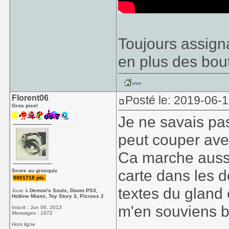
Toujours assigna
en plus des bou
Florent06
Posté le: 2019-06-
Gros pixel
Je ne savais pas
peut couper ave
Ca marche aussi 
carte dans les 
Score au grosquiz
0001710 pts.
textes du gland 
Joue à
Demon's Souls, Doom PS3,
Hotline Miami, Toy Story 3, Picross 2
m'en souviens b
Inscrit : Jun 06, 2013
Messages : 1972
Hors ligne