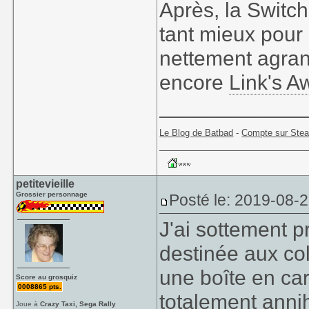
Après, la Switch
tant mieux pour e
nettement agrand
encore
Link's A
____________
Le Blog de Batbad
-
Compte sur Ste
petitevieille
Grossier personnage
Posté le: 2019-08-
J'ai sottement
destinée aux co
une boîte en car
Score au grosquiz
0008865 pts.
totalement anni
Joue à
Crazy Taxi, Sega Rally