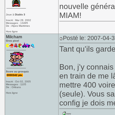
nouvelle généra
MIAM!
Joue à
Diablo 3
Inscrit : Mar 28, 2002
Messages : 13495
De : Alpes Maritimes
Hors ligne
Milcham
Posté le: 2007-04-
Gros pixel
Tant qu'ils gard
Bon, j'y connai
Score au grosquiz
en train de me l
0000342 pts.
Inscrit : Oct 02, 2005
mettre 400 voir
Messages : 1105
De : Orléans
(seule). Vous sa
Hors ligne
config je dois 