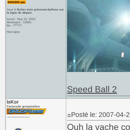
0004305 pts.
Joue à
lâcher trois poissons-ballons sur
la ligne de départ.
Inscrit : Sep 15, 2002
Messages : 10891
De : ?????
Hors ligne
Speed Ball 2
IsKor
Camarade grospixelien
Posté le: 2007-04-
Ouh la vache c