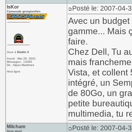
IsKor
Posté le: 2007-04-
Camarade grospixelien
Avec un budget p
gamme... Mais ça
faire.
Chez Dell, Tu a
Joue à
Diablo 3
Inscrit : Mar 28, 2002
mais franchement
Messages : 13495
De : Alpes Maritimes
Vista, et collen
Hors ligne
intégré, un Sem
de 80Go, un grav
petite bureautiq
multimedia, tu 
Milcham
Posté le: 2007-04-3
Gros pixel