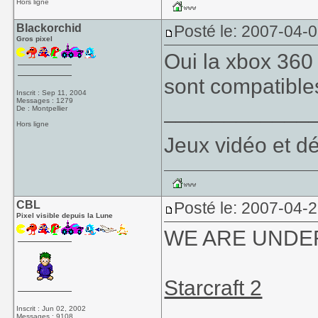
Hors ligne
Blackorchid
Posté le: 2007-04-
Gros pixel
Oui la xbox 360
sont compatible
Inscrit : Sep 11, 2004
Messages : 1279
____________
De : Montpellier
Hors ligne
Jeux vidéo et dé
CBL
Posté le: 2007-04-2
Pixel visible depuis la Lune
WE ARE UNDER
Starcraft 2
Inscrit : Jun 02, 2002
Messages : 9108