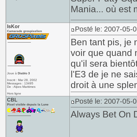
Mania... où est
IsKor
Posté le: 2007-05-0
Camarade grospixelien
Ben tant pis, je 
voir que quand 
qu'il sera bient
l'E3 de je ne sa
Joue à
Diablo 3
Inscrit : Mar 28, 2002
droit à une spl
Messages : 13495
De : Alpes Maritimes
Hors ligne
CBL
Posté le: 2007-05-0
Pixel visible depuis la Lune
Always Bet On 