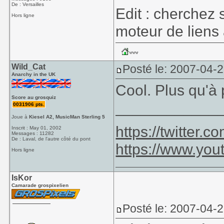
De : Versailles
Edit : cherchez 
Hors ligne
moteur de liens
Wild_Cat
Posté le: 2007-04-2
Anarchy in the UK
Cool. Plus qu'à
Score au grosquiz
____________
0031906 pts.
Joue à
Kiesel A2, MusicMan Sterling 5
https://twitter
Inscrit : May 01, 2002
Messages : 11282
De : Laval, de l'autre côté du pont
https://www.yo
Hors ligne
IsKor
Camarade grospixelien
Posté le: 2007-04-2