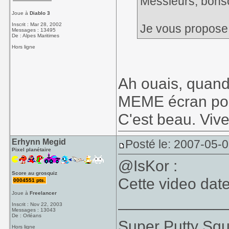
Messieurs, bonso
Joue à
Diablo 3
Inscrit : Mar 28, 2002
Je vous propose 
Messages : 13495
De : Alpes Maritimes
Hors ligne
Ah ouais, quand 
MEME écran pour 
C'est beau. Viv
Erhynn Megid
Posté le: 2007-05-0
Pixel planétaire
@IsKor :
Score au grosquiz
Cette video dat
0004551 pts.
Joue à
Freelancer
____________
Inscrit : Nov 22, 2003
Messages : 13043
De : Orléans
Super Putty Sq
Hors ligne