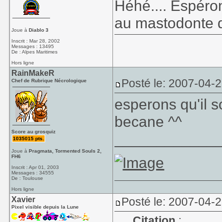
Héhé.... Espéron
au mastodonte 
Joue à
Diablo 3
Inscrit : Mar 28, 2002
Messages : 13495
De : Alpes Maritimes
Hors ligne
RainMakeR
Posté le: 2007-04-
Chef de Rubrique Nécrologique
esperons qu'il s
becane ^^
Score au grosquiz
____________
1035015 pts.
Joue à
Pragmata, Tormented Souls 2,
FH6
Inscrit : Apr 01, 2003
Messages : 34555
De : Toulouse
Hors ligne
Xavier
Posté le: 2007-04-
Pixel visible depuis la Lune
Citation
: