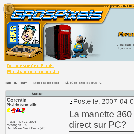
Bienvenue su
Déjà inscrit 
Index du Forum
» »
Micros et consoles
» »
Là où on parle de jeux PC
Auteur
Corentin
Posté le: 2007-04-
Pixel de bonne taille
La manette 360
direct sur PC?
Inscrit : Nov 12, 2003
Messages : 391
De : Mesnil Saint Denis (78)