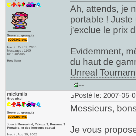
Ah, attends, je
portable ! Juste
j'exclue le prix 
Score au grosquiz
0000342 pts.
Inscrit : Oct 02, 2005
Evidemment, mê
Messages : 1105
De : Orléans
du haut de gamm
Hors ligne
Unreal Tournam
mickmils
Posté le: 2007-05-
Gros pixel
Messieurs, bons
Score au grosquiz
0000200 pts.
Joue à
Morrowind, Yakuza 3, Persona 3
Je vous propose
Portable, et des horreurs casual
Inscrit : Aug 30, 2002