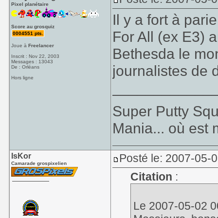
Pixel planétaire
Il y a fort à par
Score au grosquiz
For All (ex E3) 
0004551 pts.
Joue à
Freelancer
Bethesda le mont
Inscrit : Nov 22, 2003
Messages : 13043
journalistes de 
De : Orléans
Hors ligne
____________
Super Putty Sq
Mania... où est
IsKor
Posté le: 2007-05-
Camarade grospixelien
Citation
:
Le 2007-05-02 00