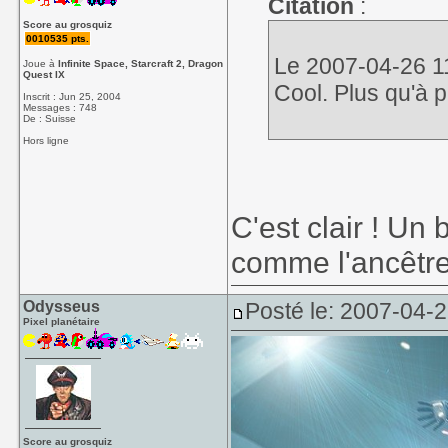
Citation
:
Score au grosquiz
0010535 pts.
Le 2007-04-26 11
Joue à
Infinite Space, Starcraft 2, Dragon
Quest IX
Cool. Plus qu'à 
Inscrit : Jun 25, 2004
Messages : 748
De : Suisse
Hors ligne
C'est clair ! U
comme l'ancêtre
Odysseus
Posté le: 2007-04-
Pixel planétaire
Score au grosquiz