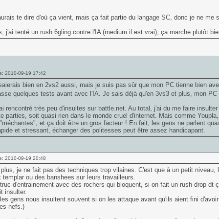
urais te dire d'où ça vient, mais ça fait partie du langage SC, donc je ne me 
s, j'ai tenté un rush 6gling contre l'IA (medium il est vrai), ça marche plutôt bie
e: 2010-09-19 17:42
aierais bien en 2vs2 aussi, mais je suis pas sûr que mon PC tienne bien avec
asse quelques tests avant avec l'IA. Je sais déjà qu'en 3vs3 et plus, mon PC
'ai rencontré très peu d'insultes sur battle.net. Au total, j'ai du me faire insult
e parties, soit quasi rien dans le monde cruel d'internet. Mais comme Youpla,
échantes", et ça doit être un gros facteur ! En fait, les gens ne parlent quas
pide et stressant, échanger des politesses peut être assez handicapant.
e: 2010-09-19 20:48
plus, je ne fait pas des techniques trop vilaines. C'est que à un petit niveau,
 templar ou des banshees sur leurs travailleurs.
truc d'entrainement avec des rochers qui bloquent, si on fait un rush-drop dt 
t insulter.
, les gens nous insultent souvent si on les attaque avant qu'ils aient fini d'avoir
es-nefs.)