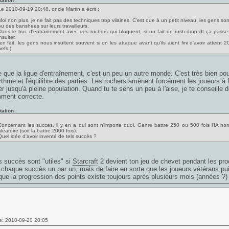
tation
:
Le 2010-09-19 20:48, oncle Martin a écrit :
Moi non plus, je ne fait pas des techniques trop vilaines. C'est que à un petit niveau, les gens so
ou des banshees sur leurs travailleurs.
Dans le truc d'entrainement avec des rochers qui bloquent, si on fait un rush-drop dt ça passe 
nsulter.
(en fait, les gens nous insultent souvent si on les attaque avant qu'ils aient fini d'avoir atteint 
efs.)
e que la ligue d'entraînement, c'est un peu un autre monde. C'est très bien pou
ythme et l'équilibre des parties. Les rochers amènent forcément les joueurs à
er jusqu'à pleine population. Quand tu te sens un peu à l'aise, je te conseille 
ment correcte.
tation
:
Concernant les succes, il y en a qui sont n'importe quoi. Genre battre 250 ou 500 fois l'IA no
léatoire (soit la battre 2000 fois).
Quel idée d'avoir inventé de tels succès ?
 succès sont "utiles" si
Starcraft
2 devient ton jeu de chevet pendant les pro
 chaque succès un par un, mais de faire en sorte que les joueurs vétérans pui
 que la progression des points existe toujours après plusieurs mois (années ?) 
e: 2010-09-20 20:05