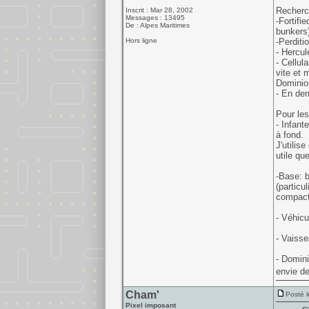
Recherc
Inscrit : Mar 28, 2002
Messages : 13495
-Fortifi
De : Alpes Maritimes
bunkers
Hors ligne
-Perditi
- Hercul
- Cellul
vite et 
Dominio
- En der
Pour les
- Infant
à fond.
J'utilis
utile qu
-Base: b
(particu
compact
- Véhicu
- Vaisse
- Domini
envie de
Cham'
Posté l
Pixel imposant