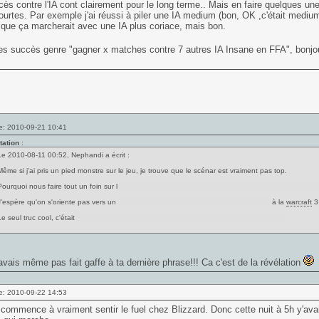
ès contre l'IA cont clairement pour le long terme.. Mais en faire quelques un
urtes. Par exemple j'ai réussi à piler une IA medium (bon, OK ,c'était mediu
que ça marcherait avec une IA plus coriace, mais bon.
es succès genre "gagner x matches contre 7 autres IA Insane en FFA", bonjo
e: 2010-09-21 10:41
tation
:
Le 2010-08-11 00:52, Nephandi a écrit :
Même si j'ai pris un pied monstre sur le jeu, je trouve que le scénar est vraiment pas top.
Pourquoi nous faire tout un foin sur l
a trahison de Finlay alors qu'on sait dès l'intro qu'il va nous tr
J'espère qu'on s'oriente pas vers un
Tous Unis contre le méchant déchu Xel'naga !
à la
warcraft
3
e seul truc cool, c'était
Samir Duran déguisé en Docteur Narud et les hybrides Protoss.
'avais même pas fait gaffe à ta dernière phrase!!! Ca c'est de la révélation
e: 2010-09-22 14:53
commence à vraiment sentir le fuel chez Blizzard. Donc cette nuit à 5h y'ava