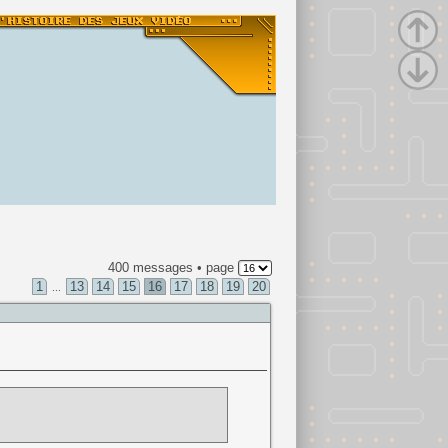
400 messages • page
1
13
14
15
16
17
18
19
20
...