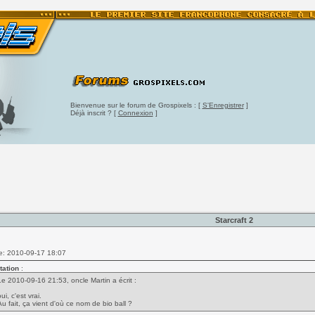
Bienvenue sur le forum de Grospixels : [
S'Enregistrer
]
Déjà inscrit ? [
Connexion
]
Starcraft 2
e: 2010-09-17 18:07
tation
:
Le 2010-09-16 21:53, oncle Martin a écrit :
ui, c'est vrai.
Au fait, ça vient d'où ce nom de bio ball ?