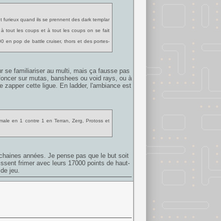
nt furieux quand ils se prennent des dark templar
à tout les coups et à tout les coups on se fait
200 en pop de battle cruiser, thors et des portes-
r se familiariser au multi, mais ça fausse pas
 foncer sur mutas, banshees ou void rays, ou à
de zapper cette ligue. En ladder, l'ambiance est
rmale en 1 contre 1 en Terran, Zerg, Protoss et
chaines années. Je pense pas que le but soit
ssent frimer avec leurs 17000 points de haut-
de jeu.