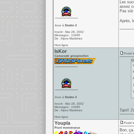
Les succ
assez co
Pas sûr 
Après, l
Joue à
Diablo 3
Inscrit : Mar 28, 2002
Messages : 13495
De : Alpes Maritimes
Hors ligne
IsKor
Posté l
Camarade grospixelien
Ci
L
Joue à
Diablo 3
Inscrit : Mar 28, 2002
Messages : 13495
Tain!! J
De : Alpes Maritimes
Hors ligne
Youpla
Posté l
Pixel monstrueux
Bon, ça 