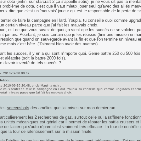
 sur dota (enfin, sur
starcraft
2 ça s'appelle sotis), je ne vous dit pas la mental
Le problème de dota, c'est que il vaut mieux jouer seul qu'avec des alliés mau
 peux dire que c'est un 'mauvais' joueur qui est le responsable de la perte de s
tenter de faire la campagne en Hard, Youpla, tu conseille quoi comme upgrade
 un certain niveau parce que j'ai fait les mauvais choix.
part, est-ce que vous savez de quoi ça vient que les succès ne se valident
t jamais. Pourtant, je suis certain que je les réussis (finir une mission en ha
mpression que quand on sauvegarde avant la fin et que l'on termine un niveau 
ème mais c'est bête. (J'aimerai bien avoir des avatars).
nt les succes, il y en a qui sont n'importe quoi. Genre battre 250 ou 500 fois 
t aléatoire (soit la battre 2000 fois).
e d'avoir inventé de tels succès ?
e: 2010-09-20 00:49
tation
:
Le 2010-09-19 20:48, oncle Martin a écrit :
Je veux tenter de faire la campagne en Hard, Youpla, tu conseille quoi comme upgrades et achat
certain niveau parce que j'ai fait les mauvais choix.
 des
screenshots
des amélios que j'ai prises sur mon dernier run.
articulièrement les 2 recherches de gaz, surtout celle où la raffinerie fonction
es unités mécaniques est génial car il permet de réparer les battle cruisers et
e de l'acier qui s'auto-répare c'est vraiment très efficace. La tour de contrôl
 que la tour de ralentissement sur la mission finale.
de l'atelier, toutes les améliorations de la base sont intéressantes. J'ai pas pr