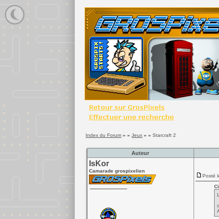
Index du Forum
» »
Jeux
» »
Starcraft 2
Auteur
IsKor
Camarade grospixelien
Posté l
Ci
o