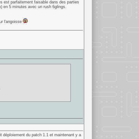
es est parfaitement faisable dans des parties
m) en 5 minutes avec un rush 6glings.
ur l'angoisse
ahir ?
.
it déploiement du patch 1.1 et maintenant y a