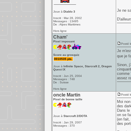
Je ne sa
Joue à
Diablo 3
Inscrit : Mar 28, 2002
D'ailleur
Messages : 13495
De : Alpes Maritimes
Hors ligne
Cham'
Pixel imposant
Posté l
Je m'ess
Score au grosquiz
que je f
0010535 pts.
Sinon, j
Joue à
Infinite Space, Starcraft 2, Dragon
cinquant
Quest IX
comme "m
Inscrit : Jun 25, 2004
assez ra
Messages : 748
De : Suisse
Hors ligne
oncle Martin
Posté l
Pixel de bonne taille
Moi non 
des dark
Dans le 
on se fai
Joue à
Starcraft 2/DOTA
(en fait
Inscrit : Jan 29, 2007
des port
Messages : 370