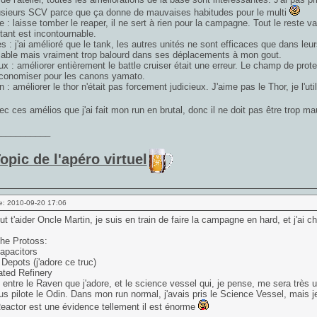
usieurs SCV parce que ça donne de mauvaises habitudes pour le multi
ie : laisse tomber le reaper, il ne sert à rien pour la campagne. Tout le reste va
tant est incontournable.
s : j'ai amélioré que le tank, les autres unités ne sont efficaces que dans leur
isable mais vraiment trop balourd dans ses déplacements à mon gout.
x : améliorer entièrement le battle cruiser était une erreur. Le champ de prot
conomiser pour les canons yamato.
 : améliorer le thor n'était pas forcement judicieux. J'aime pas le Thor, je l'ut
ec ces amélios que j'ai fait mon run en brutal, donc il ne doit pas être trop m
___________
opic de l'apéro virtuel
e: 2010-09-20 17:06
ut t'aider Oncle Martin, je suis en train de faire la campagne en hard, et j'ai ch
he Protoss:
Capacitors
l Depots (j'adore ce truc)
ated Refinery
te entre le Raven que j'adore, et le science vessel qui, je pense, me sera très
s pilote le Odin. Dans mon run normal, j'avais pris le Science Vessel, mais j
eactor est une évidence tellement il est énorme