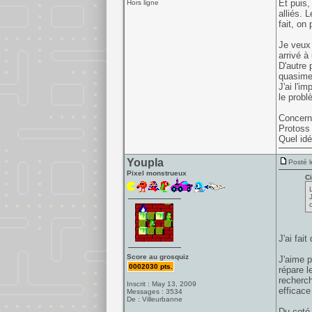
Et puis,
Hors ligne
alliés. 
fait, on
Je veux 
arrivé à
D'autre 
quasimen
J'ai l'i
le probl
Concerna
Protoss e
Quel idé
Youpla
Posté l
Pixel monstrueux
Ci
J'ai fait
Score au grosquiz
J'aime p
0002030 pts.
répare l
recherch
Inscrit : May 13, 2009
efficace
Messages : 3534
De : Villeurbanne
Du coté 