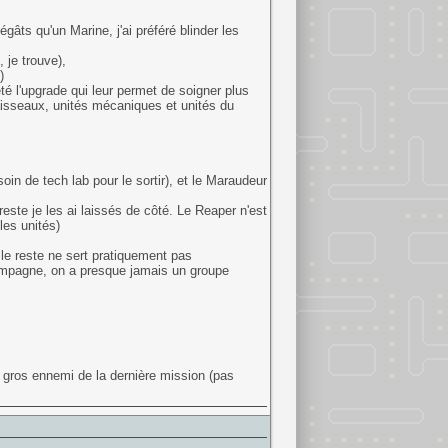
égâts qu'un Marine, j'ai préféré blinder les
 je trouve),
)
heté l'upgrade qui leur permet de soigner plus
aisseaux, unités mécaniques et unités du
oin de tech lab pour le sortir), et le Maraudeur
te je les ai laissés de côté. Le Reaper n'est
 les unités)
le reste ne sert pratiquement pas
 campagne, on a presque jamais un groupe
e gros ennemi de la dernière mission (pas