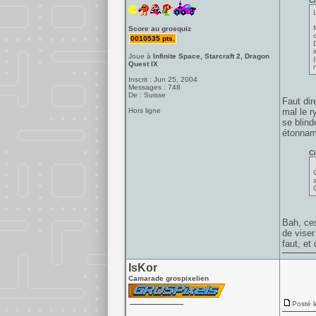
Ci
Score au grosquiz
0010535 pts.
i
Joue à
Infinite Space, Starcraft 2, Dragon
Quest IX
n
Inscrit : Jun 25, 2004
Messages : 748
De : Suisse
Faut dir
Hors ligne
mal le r
se blind
étonnam
Ci
a
Bah, ces
de viser
faut, et
IsKor
Camarade grospixelien
Posté l