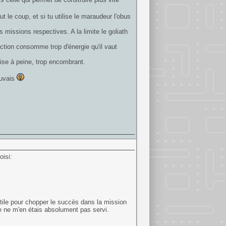
ut le coup, et si tu utilise le maraudeur l'obus
s missions respectives. A la limite le goliath
ection consomme trop d'énergie qu'il vaut
ilise à peine, trop encombrant.
auvais
oisi:
 utile pour chopper le succès dans la mission
e ne m'en étais absolument pas servi.