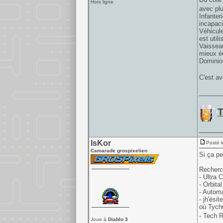
Hors ligne
avec pl
Infanter
incapaci
Véhicule
est util
Vaisseau
mieux é
Dominion
C'est av
______
T
IsKor
Posté l
Camarade grospixelien
Si ça pe
Recherc
- Ultra 
- Orbita
- Autom
- jh'ési
où Tychu
- Tech R
Joue à
Diablo 3