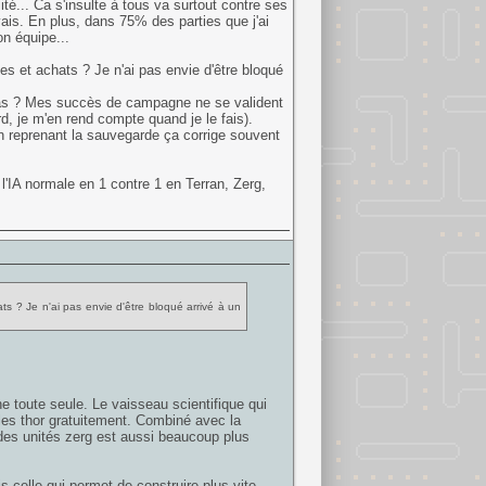
ité... Ca s'insulte à tous va surtout contre ses
vais. En plus, dans 75% des parties que j'ai
on équipe...
s et achats ? Je n'ai pas envie d'être bloqué
 pas ? Mes succès de campagne ne se valident
rd, je m'en rend compte quand je le fais).
en reprenant la sauvegarde ça corrige souvent
l'IA normale en 1 contre 1 en Terran, Zerg,
s ? Je n'ai pas envie d'être bloqué arrivé à un
ne toute seule. Le vaisseau scientifique qui
 les thor gratuitement. Combiné avec la
e des unités zerg est aussi beaucoup plus
is celle qui permet de construire plus vite