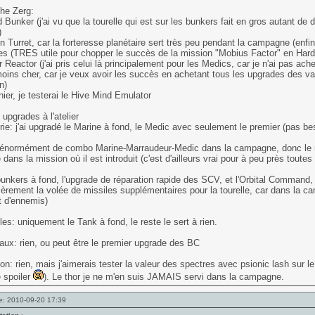
he Zerg:
ed Bunker (j'ai vu que la tourelle qui est sur les bunkers fait en gros autant de d
)
on Turret, car la forteresse planétaire sert très peu pendant la campagne (enfin,
es (TRES utile pour chopper le succès de la mission "Mobius Factor" en Hard
ar Reactor (j'ai pris celui là principalement pour les Medics, car je n'ai pas ac
moins cher, car je veux avoir les succès en achetant tous les upgrades des v
n)
nier, je testerai le Hive Mind Emulator
 upgrades à l'atelier
erie: j'ai upgradé le Marine à fond, le Medic avec seulement le premier (pas bes
e énormément de combo Marine-Marraudeur-Medic dans la campagne, donc le res
e dans la mission où il est introduit (c'est d'ailleurs vrai pour à peu près toutes
unkers à fond, l'upgrade de réparation rapide des SCV, et l'Orbital Command, 
lièrement la volée de missiles supplémentaires pour la tourelle, car dans la
 d'ennemis)
les: uniquement le Tank à fond, le reste le sert à rien.
aux: rien, ou peut être le premier upgrade des BC
on: rien, mais j'aimerais tester la valeur des spectres avec psionic lash sur l
 spoiler
). Le thor je ne m'en suis JAMAIS servi dans la campagne.
e: 2010-09-20 17:39