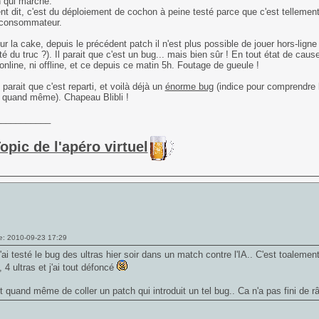
n qui marche.
t dit, c'est du déploiement de cochon à peine testé parce que c'est tellement
 consommateur.
ur la cake, depuis le précédent patch il n'est plus possible de jouer hors-ligne
ité du truc ?). Il parait que c'est un bug... mais bien sûr ! En tout état de caus
online, ni offline, et ce depuis ce matin 5h. Foutage de gueule !
 parait que c'est reparti, et voilà déjà un
énorme bug
(indice pour comprendre 
 quand même). Chapeau Blibli !
___________
opic de l'apéro virtuel
e: 2010-09-23 17:29
j'ai testé le bug des ultras hier soir dans un match contre l'IA.. C'est toalem
, 4 ultras et j'ai tout défoncé
t quand même de coller un patch qui introduit un tel bug.. Ca n'a pas fini de r