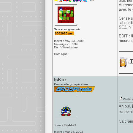
plus rie
Autremen
avec le
Cerise s
l'absurd
SC2, ni 
Score au grosquiz
0002030 pts.
EDIT : il
meurent
Inscrit : May 13, 2009
Messages : 3534
De : Villeurbanne
______
Hors ligne
T
IsKor
Camarade grospixelien
Posté l
Ah oui, 
l'ennemi
Ca crain
Joue à
Diablo 3
Inscrit : Mar 28, 2002