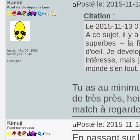
Kaede
Posté le: 2015-11-1
Pixel visible depuis la Lune
Citation
:
Le 2015-11-13 07
A ce sujet, il y
superbes -- la f
d'oeil. Je dével
Inscrit : Mar 06, 2002
Messages : 5340
intéresse, mais j
Hors ligne
monde s'en fout.
Tu as au minimu
de très près, he
match à regarde
Kimuji
Posté le: 2015-11-1
Pixel monstrueux
En passant sur