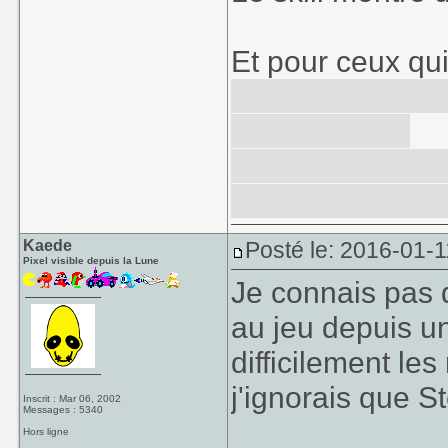
Et pour ceux qui 
MarineLord a fait
France 5-0 o/
Je crois qu'aprè
tranquille... euh
Kaede
Posté le: 2016-01-1
Pixel visible depuis la Lune
Je connais pas du
au jeu depuis un
difficilement les
j'ignorais que S
Inscrit : Mar 06, 2002
Messages : 5340
Hors ligne