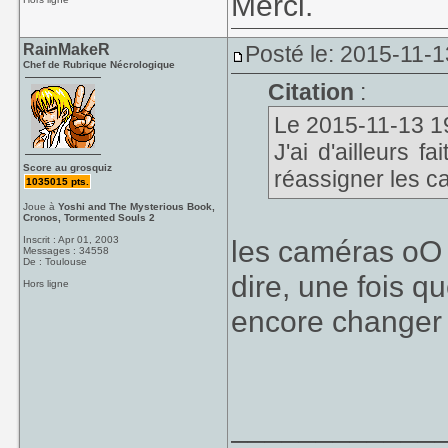
Merci.
RainMakeR
Posté le: 2015-11-1
Chef de Rubrique Nécrologique
Citation
:
Le 2015-11-13 19
J'ai d'ailleurs 
Score au grosquiz
réassigner les c
1035015 pts.
Joue à
Yoshi and The Mysterious Book,
Cronos, Tormented Souls 2
Inscrit : Apr 01, 2003
les caméras oO e
Messages : 34558
De : Toulouse
dire, une fois q
Hors ligne
encore changer 
____________