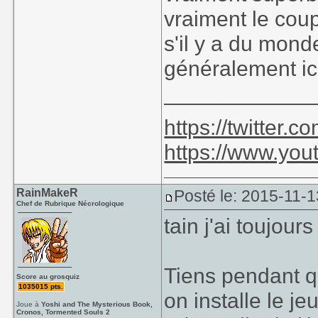
vraiment le coup
s'il y a du mond
généralement ici
____________
https://twitter
https://www.yo
RainMakeR
Posté le: 2015-11-1
Chef de Rubrique Nécrologique
tain j'ai toujou
Tiens pendant q
Score au grosquiz
1035015 pts.
on installe le je
Joue à
Yoshi and The Mysterious Book,
Cronos, Tormented Souls 2