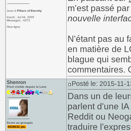
m'est passé par
Joue à
Pillars of Eternity
nouvelle interfa
Inscrit : Jul 04, 2005
Messages : 4372
Hors ligne
N'étant pas au f
en matière de LO
blague qui sembl
commentaires. Qu
Shenron
Posté le: 2015-11-1
Pixel visible depuis la Lune
Dans un de leurs
parlent d'une IA 
Reddit ou Neoga
Score au grosquiz
traduire l'expres
0028032 pts.