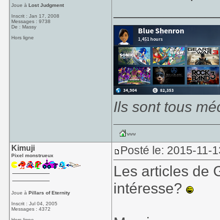
____________
Joue à
Lost Judgment
Inscrit : Jan 17, 2008
Messages : 9738
De : Massy
Hors ligne
Ils sont tous mé
Kimuji
Posté le: 2015-11-1
Pixel monstrueux
Les articles de 
intéresse?
Joue à
Pillars of Eternity
Inscrit : Jul 04, 2005
Messages : 4372
Hors ligne