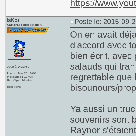
https://www.yo
IsKor
Posté le: 2015-09-
Camarade grospixelien
On en avait déjà
d'accord avec to
bien écrit, ave
salauds qui trah
Joue à
Diablo 3
Inscrit : Mar 28, 2002
regrettable que 
Messages : 13495
De : Alpes Maritimes
bisounours/prop
Hors ligne
Ya aussi un tru
souvenirs sont b
Raynor s'étaient