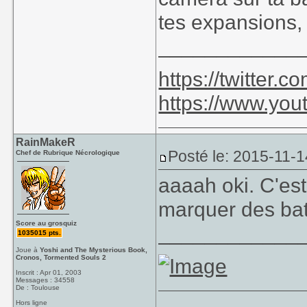
tes expansions, 
____________
https://twitter
https://www.yo
RainMakeR
Posté le: 2015-11-1
Chef de Rubrique Nécrologique
aaaah oki. C'es
marquer des ba
Score au grosquiz
____________
1035015 pts.
Joue à
Yoshi and The Mysterious Book,
Cronos, Tormented Souls 2
Inscrit : Apr 01, 2003
Messages : 34558
De : Toulouse
Hors ligne