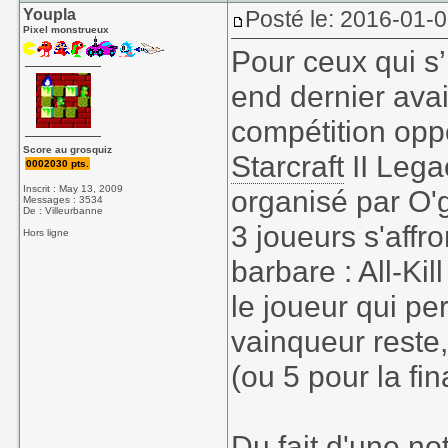
Youpla
Posté le: 2016-01-0
Pixel monstrueux
Pour ceux qui s’
end dernier avai
compétition opp
Score au grosquiz
Starcraft
II Legac
0002030 pts.
Inscrit : May 13, 2009
organisé par O
Messages : 3534
De : Villeurbanne
3 joueurs s'aff
Hors ligne
barbare : All-Ki
le joueur qui pe
vainqueur reste,
(ou 5 pour la fin
Du fait d'une no