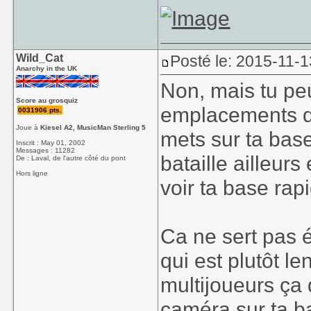
Wild_Cat
Posté le: 2015-11-1
Anarchy in the UK
Non, mais tu pe
Score au grosquiz
emplacements de
0031906 pts.
Joue à
Kiesel A2, MusicMan Sterling 5
mets sur ta base,
Inscrit : May 01, 2002
Messages : 11282
bataille ailleurs
De : Laval, de l'autre côté du pont
Hors ligne
voir ta base rap
Ca ne sert pas
qui est plutôt l
multijoueurs ça
caméra sur ta b