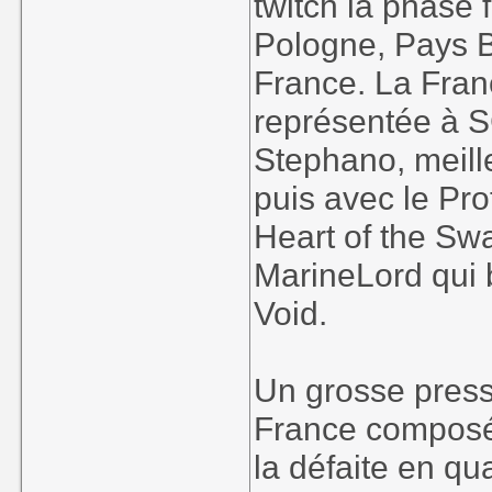
twitch la phase
Pologne, Pays B
France. La Franc
représentée à S
Stephano, meill
puis avec le Pro
Heart of the Swa
MarineLord qui b
Void.
Un grosse press
France composée
la défaite en qu