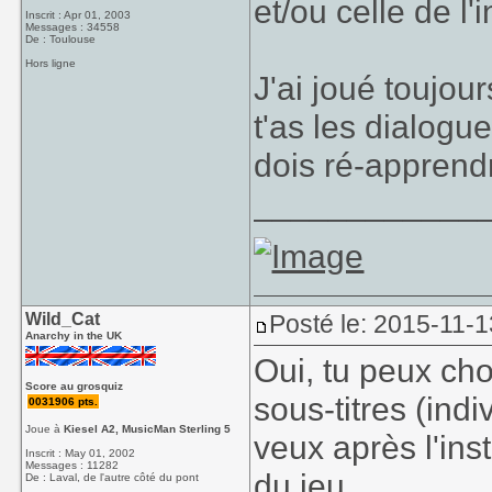
et/ou celle de l'
Inscrit : Apr 01, 2003
Messages : 34558
De : Toulouse
Hors ligne
J'ai joué toujou
t'as les dialogue
dois ré-apprend
____________
Wild_Cat
Posté le: 2015-11-1
Anarchy in the UK
Oui, tu peux cho
Score au grosquiz
sous-titres (ind
0031906 pts.
Joue à
Kiesel A2, MusicMan Sterling 5
veux après l'ins
Inscrit : May 01, 2002
Messages : 11282
du jeu.
De : Laval, de l'autre côté du pont