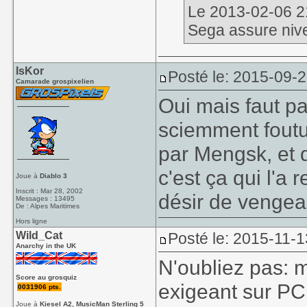
Le 2013-02-06 21
Sega assure niv
IsKor
Posté le: 2015-09-
Camarade grospixelien
Oui mais faut pa
sciemment foutu
par Mengsk, et q
c'est ça qui l'a
Joue à
Diablo 3
Inscrit : Mar 28, 2002
désir de vengea
Messages : 13495
De : Alpes Maritimes
Hors ligne
Wild_Cat
Posté le: 2015-11-1
Anarchy in the UK
N'oubliez pas: m
Score au grosquiz
exigeant sur PC 
0031906 pts.
Joue à
Kiesel A2, MusicMan Sterling 5