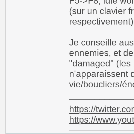
F5->F8, idle wor
(sur un clavier fr
respectivement)
Je conseille aus
ennemies, et de
"damaged" (les 
n'apparaissent q
vie/boucliers/én
____________
https://twitter
https://www.yo