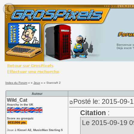
Bienvenue su
Déjà inscrit 
Index du Forum
» »
Jeux
» »
Starcraft 2
Auteur
Wild_Cat
Posté le: 2015-09-1
Anarchy in the UK
Citation
:
Score au grosquiz
Le 2015-09-19 09:
0031906 pts.
Joue à
Kiesel A2, MusicMan Sterling 5