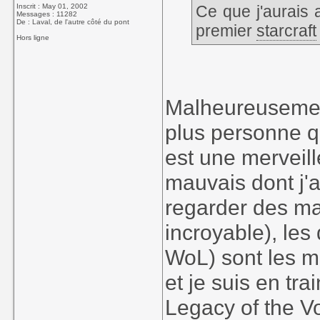
Inscrit : May 01, 2002
Ce que j'aurais a
Messages : 11282
De : Laval, de l'autre côté du pont
premier
starcraft
Hors ligne
Malheureusement
plus personne qu
est une merveill
mauvais dont j'a
regarder des ma
incroyable), le
WoL) sont les me
et je suis en t
Legacy of the V