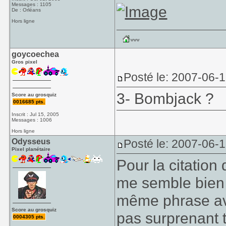
Messages : 1105
De : Orléans
Hors ligne
goycoechea
Gros pixel
Posté le: 2007-06-
3- Bombjack ?
Score au grosquiz
0016685 pts.
Inscrit : Jul 15, 2005
Messages : 1006
Hors ligne
Odysseus
Posté le: 2007-06-
Pixel planétaire
Pour la citation 
me semble bien 
même phrase ava
Score au grosquiz
pas surprenant ta
0004305 pts.