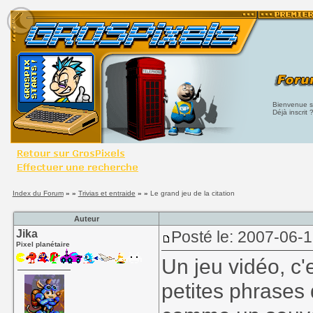
Bienvenue su
Déjà inscrit 
Index du Forum
» »
Trivias et entraide
» »
Le grand jeu de la citation
Auteur
Jika
Posté le: 2007-06-
Pixel planétaire
Un jeu vidéo, c'
petites phrases