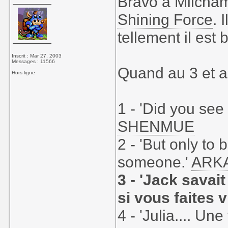
Bravo à Milcham
Shining Force
. 
tellement il est
Inscrit : Mar 27, 2003
Messages : 11566
Quand au 3 et au
Hors ligne
1 - 'Did you see
SHENMUE
2 - 'But only to
someone.'
ARK
3 - 'Jack savait
si vous faites vi
4 - 'Julia.... Un