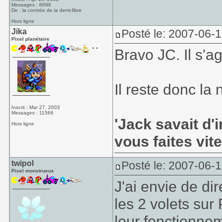
Messages : 8699
De : la contrée de la demi-fibre
Hors ligne
Jika
Posté le: 2007-06-
Pixel planétaire
Bravo JC. Il s'a
Il reste donc la
Inscrit : Mar 27, 2003
Messages : 11566
'Jack savait d'i
Hors ligne
vous faites vite,
twipol
Posté le: 2007-06-
Pixel monstrueux
J'ai envie de di
les 2 volets sur
leur fonctionnem