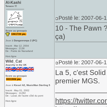
Al-Kashi
Tenace !!!
Posté le: 2007-06-
10 - The Pawn ?
Score au grosquiz
ça)
1061720 pts.
Joue à
Danganronpa 2 (PC)
Inscrit : Mar 12, 2004
Messages : 2136
De : Patrie de Nanarland
Hors ligne
Wild_Cat
Posté le: 2007-06-
Anarchy in the UK
La 5, c'est Sol
Score au grosquiz
premier MGS.
0031906 pts.
Joue à
Kiesel A2, MusicMan Sterling 5
____________
Inscrit : May 01, 2002
Messages : 11282
De : Laval, de l'autre côté du pont
https://twitter
Hors ligne