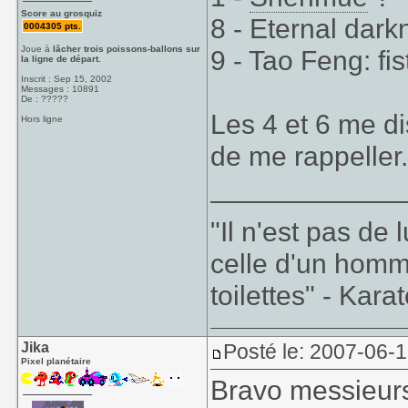
Score au grosquiz
8 - Eternal dark
0004305 pts.
Joue à
lâcher trois poissons-ballons sur
9 - Tao Feng: fis
la ligne de départ.
Inscrit : Sep 15, 2002
Messages : 10891
De : ?????
Les 4 et 6 me d
Hors ligne
de me rappeller
____________
"Il n'est pas de
celle d'un homm
toilettes" - Kara
Jika
Posté le: 2007-06-
Pixel planétaire
Bravo messieur