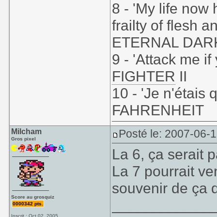
8 - 'My life now
frailty of flesh 
ETERNAL DAR
9 - 'Attack me if
FIGHTER
II
10 - 'Je n'étais 
FAHRENHEIT
Milcham
Posté le: 2007-06-
Gros pixel
La 6, ça serait 
La 7 pourrait ve
souvenir de ça d
Score au grosquiz
____________
0000342 pts.
Inscrit : Oct 02, 2005