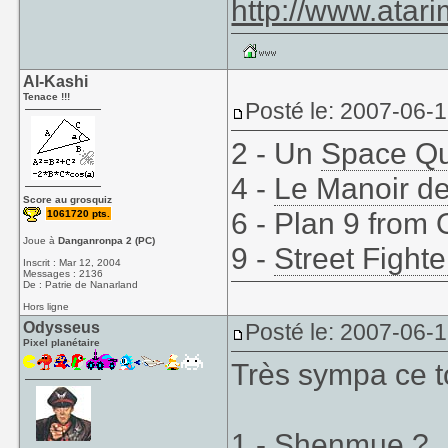
http://www.atar
Al-Kashi
Tenace !!!
Posté le: 2007-06-
2 - Un
Space Q
4 -
Le Manoir de
Score au grosquiz
6 - Plan 9 from
1061720 pts.
Joue à
Danganronpa 2 (PC)
9 -
Street Fighte
Inscrit : Mar 12, 2004
Messages : 2136
De : Patrie de Nanarland
Hors ligne
Odysseus
Posté le: 2007-06-
Pixel planétaire
Très sympa ce t
1 -
Shenmue
?