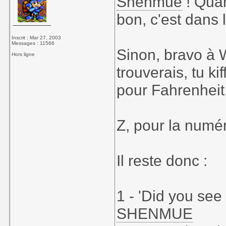
Shenmue
! Quan
bon, c'est dans l
Inscrit : Mar 27, 2003
Messages : 11566
Sinon, bravo à 
Hors ligne
trouverais, tu ki
pour Fahrenheit.
Z, pour la numér
Il reste donc :
1 - 'Did you see
SHENMUE