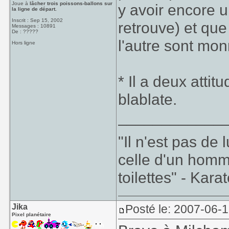
Joue à
lâcher trois poissons-ballons sur
y avoir encore u
la ligne de départ.
Inscrit : Sep 15, 2002
retrouve) et que
Messages : 10891
De : ?????
l'autre sont mo
Hors ligne
* Il a deux attitu
blablate.
____________
"Il n'est pas de
celle d'un homm
toilettes" - Kara
Jika
Posté le: 2007-06-
Pixel planétaire