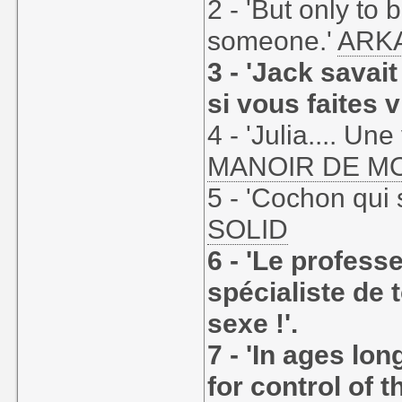
2 - 'But only to
someone.'
ARK
3 - 'Jack savait
si vous faites vi
4 - 'Julia.... Un
MANOIR DE M
5 - 'Cochon qui s
SOLID
6 - 'Le profess
spécialiste de 
sexe !'.
7 - 'In ages lo
for control of t