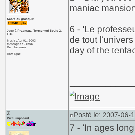
maniac mansion
Score au grosquiz
1035015 pts.
6 - 'Le professe
Joue à
Pragmata, Tormented Souls 2,
FH6
de tout l'univer
Inscrit : Apr 01, 2003
Messages : 34556
day of the tenta
De : Toulouse
Hors ligne
____________
Z
Posté le: 2007-06-
Pixel imposant
7 - 'In ages long