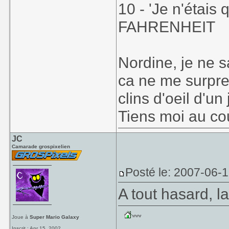
10 - 'Je n'étais 
FAHRENHEIT
Nordine, je ne s
ca ne me surpre
clins d'oeil d'u
Tiens moi au co
JC
Camarade grospixelien
Posté le: 2007-06-
A tout hasard, l
Joue à
Super Mario Galaxy
Inscrit : Apr 15, 2002