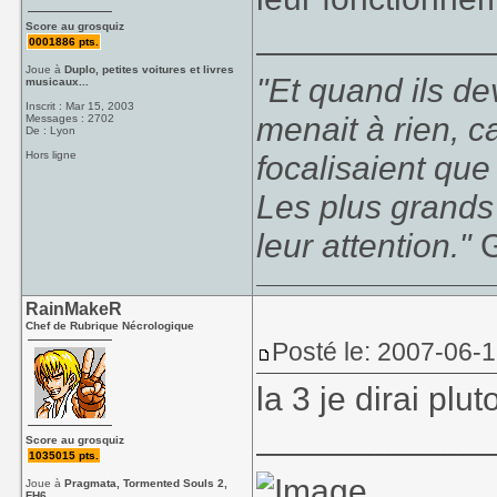
____________
Score au grosquiz
0001886 pts.
Joue à
Duplo, petites voitures et livres
"Et quand ils d
musicaux...
Inscrit : Mar 15, 2003
menait à rien, c
Messages : 2702
De : Lyon
Hors ligne
focalisaient que
Les plus grands
leur attention."
G
RainMakeR
Chef de Rubrique Nécrologique
Posté le: 2007-06-
la 3 je dirai plu
____________
Score au grosquiz
1035015 pts.
Joue à
Pragmata, Tormented Souls 2,
FH6