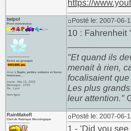
https://www.yo
twipol
Posté le: 2007-06-1
Pixel monstrueux
10 : Fahrenheit 
____________
"Et quand ils d
Score au grosquiz
menait à rien, c
0001886 pts.
Joue à
Duplo, petites voitures et livres
focalisaient que
musicaux...
Inscrit : Mar 15, 2003
Les plus grands
Messages : 2702
De : Lyon
Hors ligne
leur attention."
G
RainMakeR
Posté le: 2007-06-
Chef de Rubrique Nécrologique
1 - 'Did you see