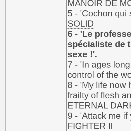
MANOIR DE M
5 - 'Cochon qui s
SOLID
6 - 'Le profess
spécialiste de 
sexe !'.
7 - 'In ages long
control of the wo
8 - 'My life now
frailty of flesh 
ETERNAL DAR
9 - 'Attack me if
FIGHTER
II