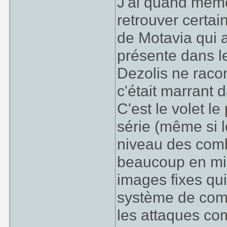
J'ai quand même
retrouver certa
de Motavia qui a
présente dans le I
Dezolis ne raco
c'était marrant d
C'est le volet l
série (même si le
niveau des comb
beaucoup en mis
images fixes qui
système de comb
les attaques co