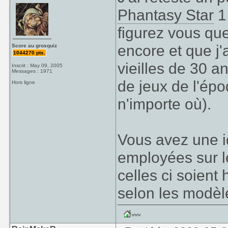
Phantasy Star
1 
figurez vous qu
encore et que j'
Score au grosquiz
1044270 pts.
vieilles de 30 a
Inscrit : May 09, 2005
Messages : 1971
de jeux de l'ép
Hors ligne
n'importe où).
Vous avez une i
employées sur l
celles ci soien
selon les modèl