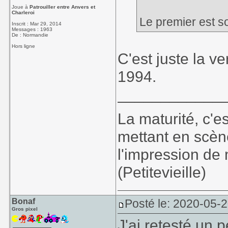
Joue à
Patrouiller entre Anvers et
Charleroi
Le premier est s
Inscrit : Mar 29, 2014
Messages : 1963
De : Normandie
Hors ligne
C'est juste la v
1994.
____________
La maturité, c'e
mettant en scèn
l'impression de 
(Petitevieille)
Bonaf
Posté le: 2020-05-2
Gros pixel
J'ai retesté un