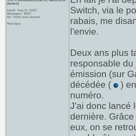
Joue à
Dishonored (One X) / Metro 2033
(Switch)
Switch, via le p
Inscrit : Aug 11, 2002
Messages : 8697
De : Ferté sous Jouarre
rabais, me disan
Hors ligne
l'envie.
Deux ans plus t
responsable du 
émission (sur G
décédée (
) en
numéro.
J'ai donc lancé
dernière. Grâce
eux, on se retro