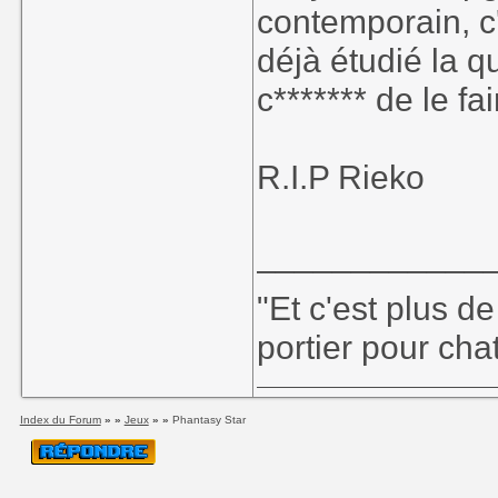
contemporain, c'
déjà étudié la q
c******* de le fai
R.I.P Rieko
____________
"Et c'est plus de
portier pour chat
Index du Forum
» »
Jeux
» »
Phantasy Star