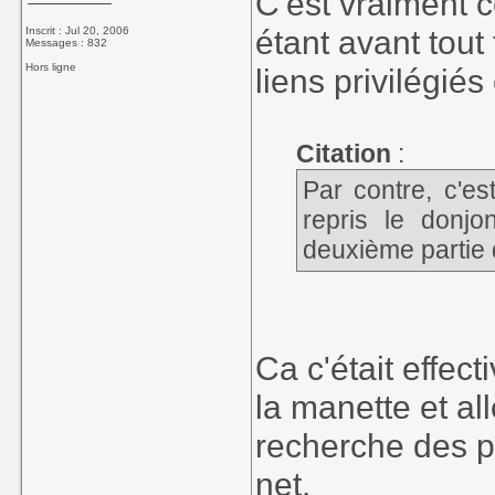
C'est vraiment c
étant avant tout
Inscrit : Jul 20, 2006
Messages : 832
Hors ligne
liens privilégiés
Citation
:
Par contre, c'es
repris le don
deuxième partie
Ca c'était effec
la manette et al
recherche des p
net.