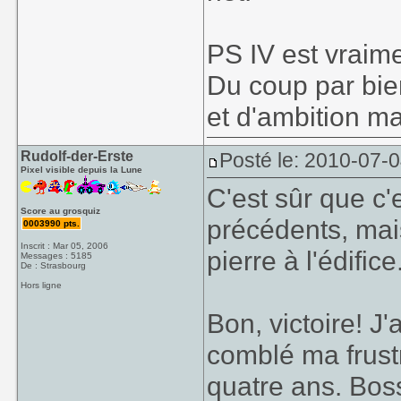
PS IV est vraime
Du coup par bie
et d'ambition ma
Rudolf-der-Erste
Posté le: 2010-07-
Pixel visible depuis la Lune
C'est sûr que c'
Score au grosquiz
précédents, mai
0003990 pts.
Inscrit : Mar 05, 2006
pierre à l'édifice
Messages : 5185
De : Strasbourg
Hors ligne
Bon, victoire! J
comblé ma frustr
quatre ans. Boss 