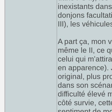
inexistants dans 
donjons facultati
III), les véhicule
A part ça, mon v
même le II, ce q
celui qui m'attir
en apparence). J
original, plus p
dans son scénar
difficulté élev
côté survie, cet
sentiment de m