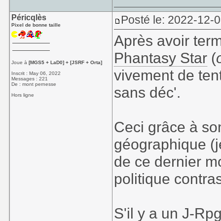
Péricqlès
Posté le: 2022-12-0
Pixel de bonne taille
Après avoir term
Phantasy Star
(
Joue à
[MGS5 + LaD0] + [JSRF + Orta]
vivement de tente
Inscrit : May 06, 2022
Messages : 221
De : mont pernesse
sans déc'.
Hors ligne
Ceci grâce à son
géographique (je
de ce dernier mo
politique contra
S'il y a un J-Rp