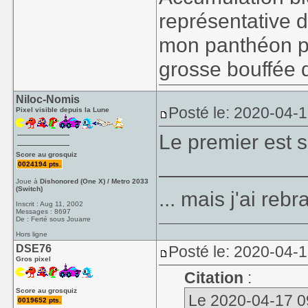
représentative d
mon panthéon pe
grosse bouffée d
Niloc-Nomis
Posté le: 2020-04-
Pixel visible depuis la Lune
Le premier est 
Score au grosquiz
____________
0024194 pts.
Joue à
Dishonored (One X) / Metro 2033
(Switch)
... mais j'ai re
Inscrit : Aug 11, 2002
Messages : 8697
De : Ferté sous Jouarre
Hors ligne
DSE76
Posté le: 2020-04-
Gros pixel
Citation
:
Score au grosquiz
Le 2020-04-17 09
0019652 pts.