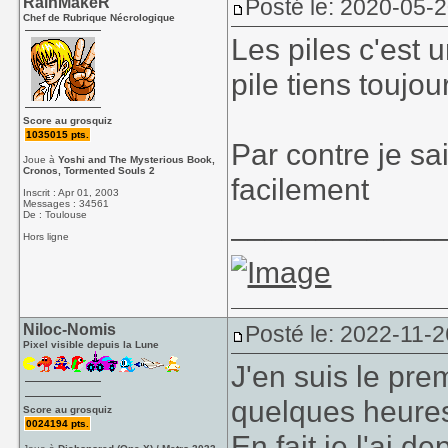
RainMakeR
Posté le: 2020-05-
Chef de Rubrique Nécrologique
Les piles c'est u
pile tiens toujo
Score au grosquiz
1035015 pts.
Par contre je sa
Joue à
Yoshi and The Mysterious Book,
Cronos, Tormented Souls 2
facilement
Inscrit : Apr 01, 2003
Messages : 34561
____________
De : Toulouse
Hors ligne
Niloc-Nomis
Posté le: 2022-11-2
Pixel visible depuis la Lune
J'en suis le pre
quelques heure
Score au grosquiz
0024194 pts.
En fait je l'ai 