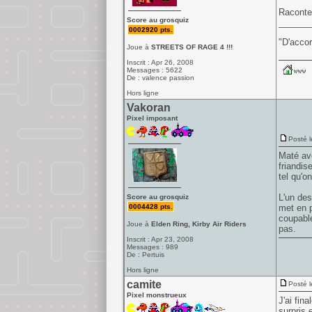
Raconter
Score au grosquiz
______
0002920 pts.
"D'accor
Joue à
STREETS OF RAGE 4 !!!
Inscrit : Apr 26, 2008
Messages : 5622
De : valence passion
Hors ligne
Vakoran
Pixel imposant
Posté l
Maté ave
friandis
tel qu'o
L'un des
Score au grosquiz
0004428 pts.
met en p
coupable
Joue à
Elden Ring, Kirby Air Riders
pas.
Inscrit : Apr 23, 2008
Messages : 989
De : Pertuis
Hors ligne
camite
Posté l
Pixel monstrueux
J'ai fin
surpris 