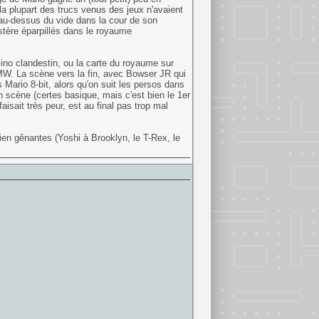
la plupart des trucs venus des jeux n'avaient
 au-dessus du vide dans la cour de son
tère éparpillés dans le royaume
no clandestin, ou la carte du royaume sur
SMW. La scène vers la fin, avec Bowser JR qui
 Mario 8-bit, alors qu'on suit les persos dans
n scène (certes basique, mais c'est bien le 1er
isait très peur, est au final pas trop mal
n gênantes (Yoshi à Brooklyn, le T-Rex, le