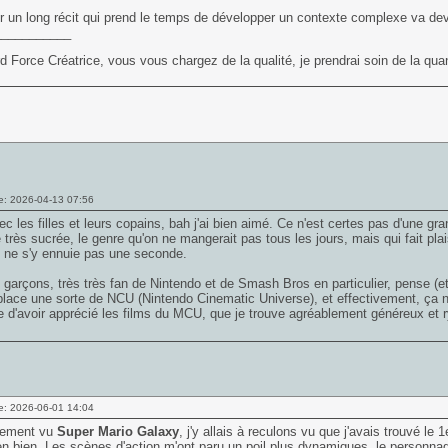
 un long récit qui prend le temps de développer un contexte complexe va dev
___________
d Force Créatrice, vous vous chargez de la qualité, je prendrai soin de la quan
e: 2026-04-13 07:56
c les filles et leurs copains, bah j'ai bien aimé. Ce n'est certes pas d'une gr
e très sucrée, le genre qu'on ne mangerait pas tous les jours, mais qui fait pla
n ne s'y ennuie pas une seconde.
 garçons, très très fan de Nintendo et de Smash Bros en particulier, pense (et j
lace une sorte de NCU (Nintendo Cinematic Universe), et effectivement, ça 
 d'avoir apprécié les films du MCU, que je trouve agréablement généreux et 
e: 2026-06-01 14:04
alement vu
Super Mario Galaxy
, j'y allais à reculons vu que j'avais trouvé le 1e
en bien. Les scènes d'action m'ont paru un poil plus dynamiques, le personnag