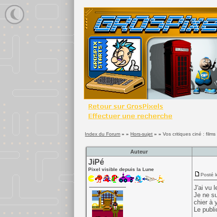
Index du Forum
» »
Hors-sujet
» »
Vos critiques ciné : film
Auteur
JiPé
Pixel visible depuis la Lune
Posté l
J'ai vu 
Je ne su
chier à 
Le publi