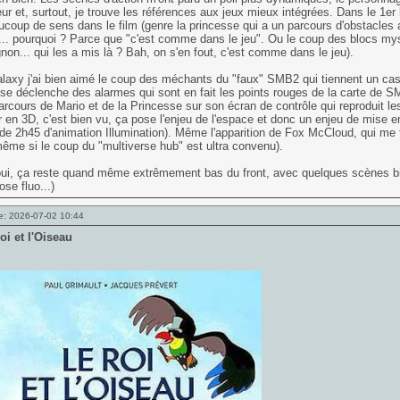
ur et, surtout, je trouve les références aux jeux mieux intégrées. Dans le 1er 
coup de sens dans le film (genre la princesse qui a un parcours d'obstacles
.. pourquoi ? Parce que "c'est comme dans le jeu". Ou le coup des blocs mys
on... qui les a mis là ? Bah, on s'en fout, c'est comme dans le jeu).
axy j'ai bien aimé le coup des méchants du "faux" SMB2 qui tiennent un casi
 se déclenche des alarmes qui sont en fait les points rouges de la carte de 
parcours de Mario et de la Princesse sur son écran de contrôle qui reproduit les
 en 3D, c'est bien vu, ça pose l'enjeu de l'espace et donc un enjeu de mise e
de 2h45 d'animation Illumination). Même l'apparition de Fox McCloud, qui me fa
ême si le coup du "multiverse hub" est ultra convenu).
ui, ça reste quand même extrêmement bas du front, avec quelques scènes bie
ose fluo...)
e: 2026-07-02 10:44
oi et l'Oiseau