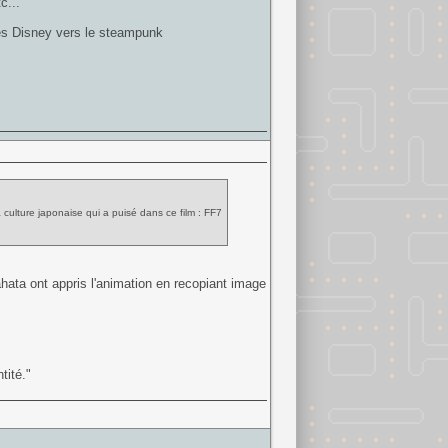
c...
tes Disney vers le steampunk
la culture japonaise qui a puisé dans ce film : FF7
kahata ont appris l'animation en recopiant image
tité."