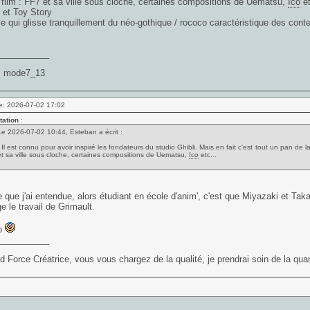
film : FF7 et sa ville sous cloche, certaines compositions de Uematsu,
Ico
et
, et Toy Story
le qui glisse tranquillement du néo-gothique / rococo caractéristique des con
___________
: mode7_13
e: 2026-07-02 17:02
tation
:
Le 2026-07-02 10:44, Esteban a écrit :
- Il est connu pour avoir inspiré les fondateurs du studio Ghibli. Mais en fait c'est tout un pan de 
et sa ville sous cloche, certaines compositions de Uematsu,
Ico
etc...
re que j'ai entendue, alors étudiant en école d'anim', c'est que Miyazaki et Ta
e le travail de Grimault.
o
___________
d Force Créatrice, vous vous chargez de la qualité, je prendrai soin de la quan