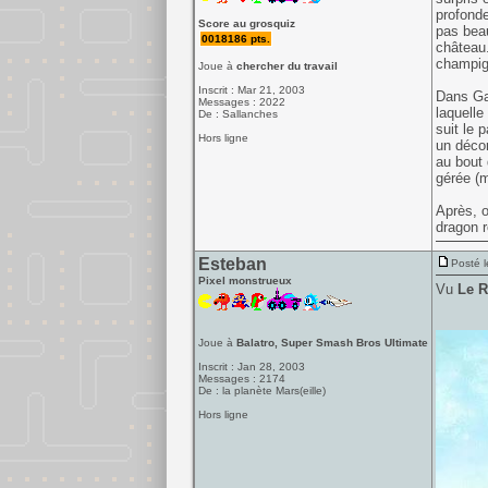
profonde
Score au grosquiz
pas beau
0018186 pts.
château.
champign
Joue à
chercher du travail
Inscrit : Mar 21, 2003
Dans Gal
Messages : 2022
laquelle
De : Sallanches
suit le 
Hors ligne
un décor
au bout 
gérée (m
Après, o
dragon r
Esteban
Posté l
Pixel monstrueux
Vu
Le R
Joue à
Balatro, Super Smash Bros Ultimate
Inscrit : Jan 28, 2003
Messages : 2174
De : la planète Mars(eille)
Hors ligne