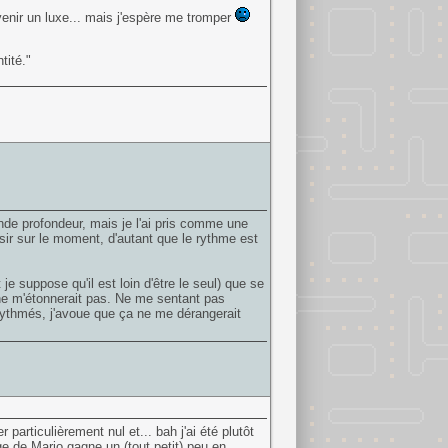
enir un luxe... mais j'espère me tromper
tité."
ande profondeur, mais je l'ai pris comme une
isir sur le moment, d'autant que le rythme est
e suppose qu'il est loin d'être le seul) que se
ne m'étonnerait pas. Ne me sentant pas
rythmés, j'avoue que ça ne me dérangerait
r particulièrement nul et... bah j'ai été plutôt
e de Mario gagne un (tout petit) peu en