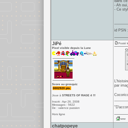
dans ce 
- Ah oui
- Ce sty
______
id PSN 
JiPé
Posté l
Pixel visible depuis la Lune
Ci
L'histoi
Score au grosquiz
par imag
0002920 pts.
Cocoric
Joue à
STREETS OF RAGE 4 !!!
______
Inscrit : Apr 26, 2008
Messages : 5622
"D'accor
De : valence passion
Hors ligne
chatpopeye