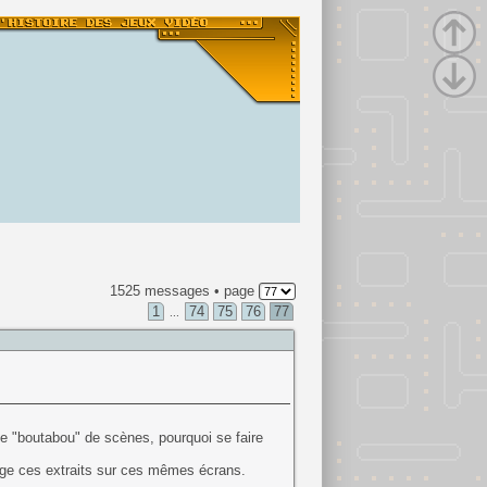
1525 messages • page
1
74
75
76
77
...
le "boutabou" de scènes, pourquoi se faire
age ces extraits sur ces mêmes écrans.