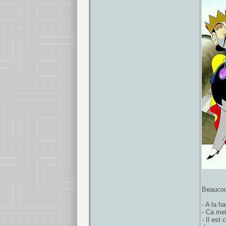
Beaucoup
- A la h
- Ca met
- Il est