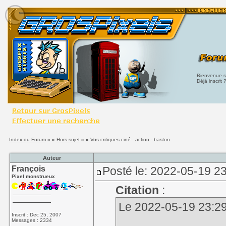
Bienvenue su
Déjà inscrit 
Index du Forum
» »
Hors-sujet
» »
Vos critiques ciné : action - baston
Auteur
François
Posté le: 2022-05-19 23
Pixel monstrueux
Citation
:
Le 2022-05-19 23:29,
Inscrit : Dec 25, 2007
Messages : 2334