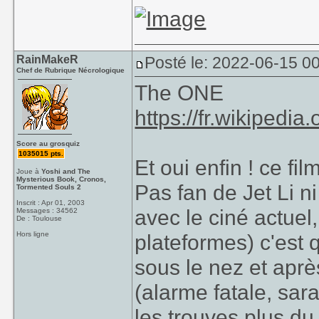
RainMakeR
Posté le: 2022-06-15 0
Chef de Rubrique Nécrologique
The ONE
https://fr.wikipedia
Score au grosquiz
1035015 pts.
Et oui enfin ! ce fi
Joue à
Yoshi and The
Mysterious Book, Cronos,
Pas fan de Jet Li n
Tormented Souls 2
Inscrit : Apr 01, 2003
avec le ciné actuel
Messages : 34562
De : Toulouse
Hors ligne
plateformes) c'est q
sous le nez et aprè
(alarme fatale, sara
les trouves plus du 