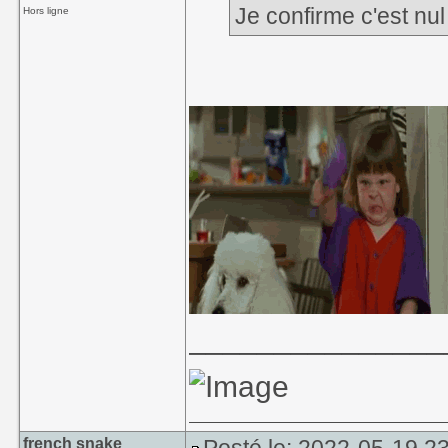
Je confirme c'est n
Hors ligne
_______________
french snake