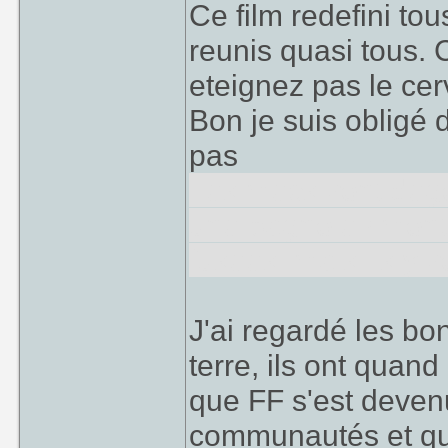
Ce film redefini tou
reunis quasi tous. 
eteignez pas le cer
Bon je suis obligé 
pas
Les mecs vont dego
une bagnole ! mont
fusées, mais ils y v
J'ai regardé les bo
terre, ils ont quan
que FF s'est devenu
communautés et que 