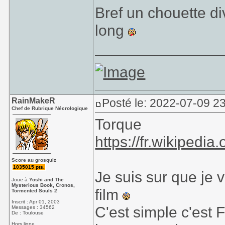
Bref un chouette di
long
_______________
RainMakeR
Posté le: 2022-07-09 2
Chef de Rubrique Nécrologique
Torque
https://fr.wikipedia
Score au grosquiz
1035015 pts.
Je suis sur que je 
Joue à
Yoshi and The
Mysterious Book, Cronos,
film
Tormented Souls 2
Inscrit : Apr 01, 2003
C'est simple c'est 
Messages : 34562
De : Toulouse
Hors ligne