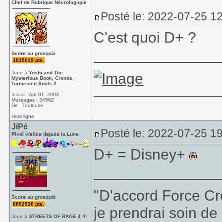
Chef de Rubrique Nécrologique
Posté le: 2022-07-25 1
C'est quoi D+ ?
_______________
Score au grosquiz
1035015 pts.
Joue à
Yoshi and The
Mysterious Book, Cronos,
Tormented Souls 2
Inscrit : Apr 01, 2003
Messages : 34562
De : Toulouse
Hors ligne
JiPé
Posté le: 2022-07-25 1
Pixel visible depuis la Lune
D+ = Disney+
_______________
"D'accord Force Cré
Score au grosquiz
0002920 pts.
je prendrai soin de 
Joue à
STREETS OF RAGE 4 !!!