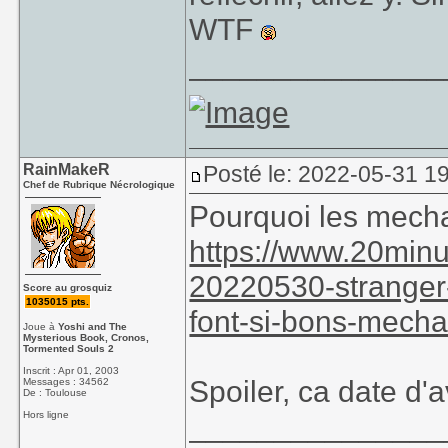
WTF
_______________
RainMakeR
Posté le: 2022-05-31 1
Chef de Rubrique Nécrologique
Pourquoi les mecha
https://www.20minut
20220530-stranger
Score au grosquiz
1035015 pts.
font-si-bons-mecha
Joue à
Yoshi and The
Mysterious Book, Cronos,
Tormented Souls 2
Inscrit : Apr 01, 2003
Spoiler, ca date d'
Messages : 34562
De : Toulouse
Hors ligne
_______________