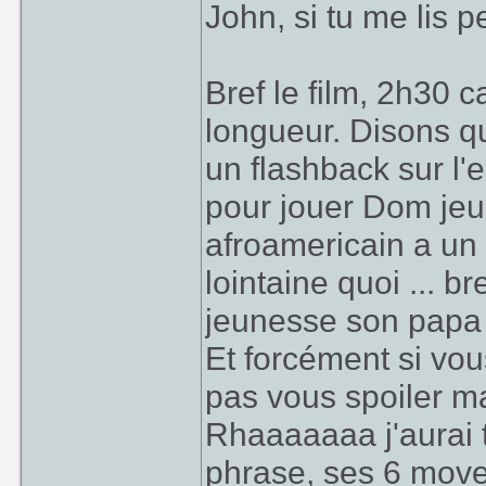
John, si tu me lis p
Bref le film, 2h30 c
longueur. Disons 
un flashback sur l'e
pour jouer Dom jeun
afroamericain a u
lointaine quoi ... 
jeunesse son papa et
Et forcément si vo
pas vous spoiler ma
Rhaaaaaaa j'aurai t
phrase, ses 6 mov