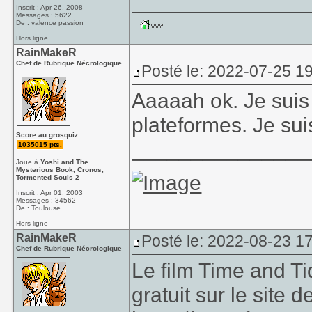
Inscrit : Apr 26, 2008
Messages : 5622
De : valence passion
Hors ligne
RainMakeR
Chef de Rubrique Nécrologique
Posté le: 2022-07-25 1
Aaaaah ok. Je suis
plateformes. Je sui
Score au grosquiz
_______________
1035015 pts.
Joue à
Yoshi and The
Mysterious Book, Cronos,
Tormented Souls 2
Inscrit : Apr 01, 2003
Messages : 34562
De : Toulouse
Hors ligne
RainMakeR
Posté le: 2022-08-23 1
Chef de Rubrique Nécrologique
Le film Time and T
gratuit sur le site 