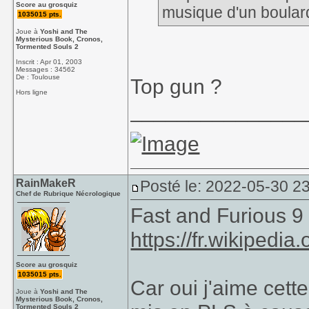
Score au grosquiz
musique d'un boula
1035015 pts.
Joue à
Yoshi and The
Mysterious Book, Cronos,
Tormented Souls 2
Inscrit : Apr 01, 2003
Messages : 34562
De : Toulouse
Top gun ?
Hors ligne
_______________
RainMakeR
Posté le: 2022-05-30 23
Chef de Rubrique Nécrologique
Fast and Furious 9
https://fr.wikipedi
Score au grosquiz
1035015 pts.
Car oui j'aime cett
Joue à
Yoshi and The
Mysterious Book, Cronos,
Tormented Souls 2