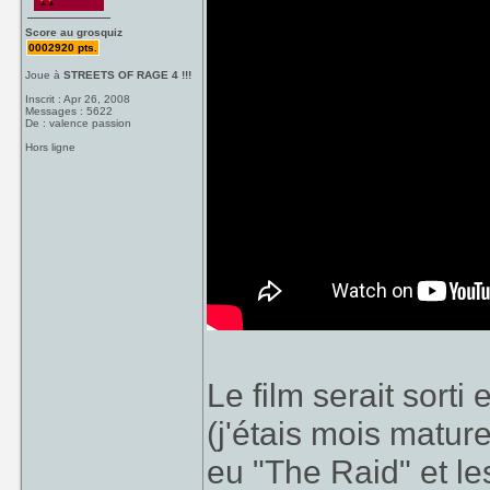
Score au grosquiz
0002920 pts.
Joue à
STREETS OF RAGE 4 !!!
Inscrit : Apr 26, 2008
Messages : 5622
De : valence passion
Hors ligne
Le film serait sorti 
(j'étais mois mature 
eu "The Raid" et l