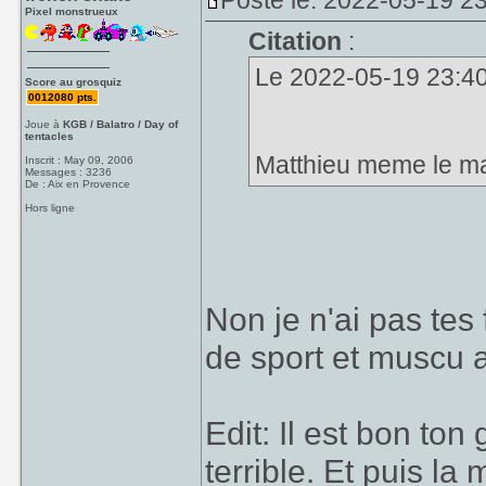
Posté le: 2022-05-19 23
Pixel monstrueux
Citation
:
Le 2022-05-19 23:40
Score au grosquiz
0012080 pts.
Joue à
KGB / Balatro / Day of
tentacles
Matthieu meme le mat
Inscrit : May 09, 2006
Messages : 3236
De : Aix en Provence
Hors ligne
Non je n'ai pas te
de sport et muscu 
Edit: Il est bon ton
terrible. Et puis la