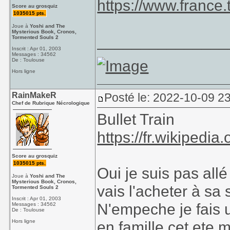
https://www.france.
Score au grosquiz
1035015 pts.
Joue à
Yoshi and The
Mysterious Book, Cronos,
_______________
Tormented Souls 2
Inscrit : Apr 01, 2003
Messages : 34562
De : Toulouse
Hors ligne
RainMakeR
Posté le: 2022-10-09 2
Chef de Rubrique Nécrologique
Bullet Train
https://fr.wikipedia
Score au grosquiz
1035015 pts.
Oui je suis pas allé
Joue à
Yoshi and The
Mysterious Book, Cronos,
vais l'acheter à sa 
Tormented Souls 2
Inscrit : Apr 01, 2003
N'empeche je fais u
Messages : 34562
De : Toulouse
Hors ligne
en famille cet ete 