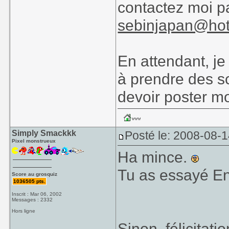
contactez moi p
sebinjapan@hot
En attendant, je
à prendre des s
devoir poster m
Simply Smackkk
Posté le: 2008-08-
Pixel monstrueux
Ha mince.
Tu as essayé E
Score au grosquiz
1036505 pts.
Inscrit : Mar 06, 2002
Messages : 2332
Hors ligne
Sinon, félicitat