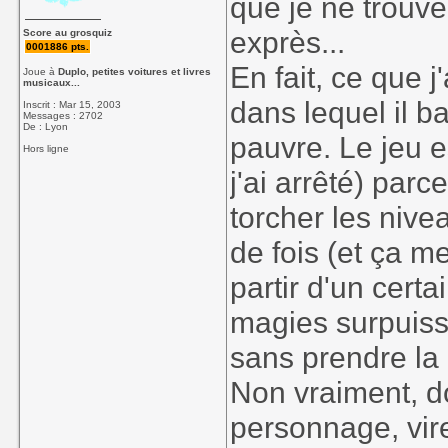
que je ne trouve
exprès...
Score au grosquiz
0001886 pts.
En fait, ce que j
Joue à
Duplo, petites voitures et livres
musicaux...
dans lequel il b
Inscrit : Mar 15, 2003
Messages : 2702
De : Lyon
pauvre. Le jeu e
Hors ligne
j'ai arrêté) parce
torcher les nive
de fois (et ça m
partir d'un certa
magies surpuiss
sans prendre la 
Non vraiment, d
personnage, vire