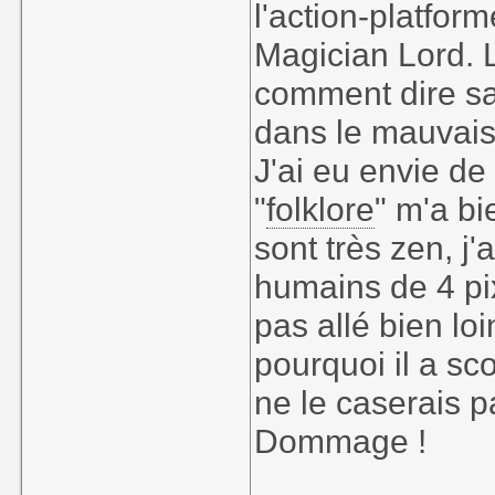
l'action-platfor
Magician Lord. 
comment dire sa
dans le mauvais
J'ai eu envie de
"
folklore
" m'a bi
sont très zen, j'
humains de 4 pix
pas allé bien l
pourquoi il a sc
ne le caserais pa
Dommage !
____________