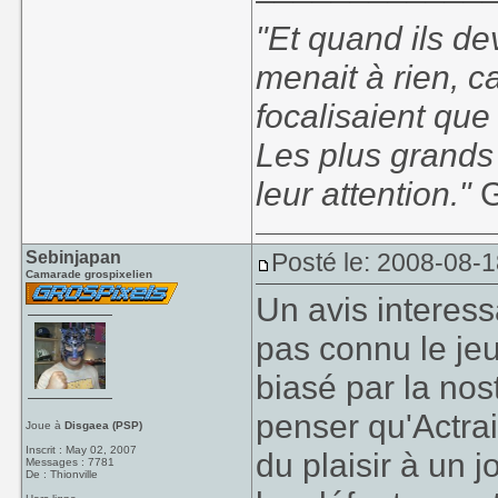
"Et quand ils d
menait à rien, c
focalisaient que 
Les plus grands
leur attention."
G
Sebinjapan
Posté le: 2008-08-
Camarade grospixelien
Un avis interess
pas connu le jeu
biasé par la nos
penser qu'Actrai
Joue à
Disgaea (PSP)
Inscrit : May 02, 2007
du plaisir à un 
Messages : 7781
De : Thionville