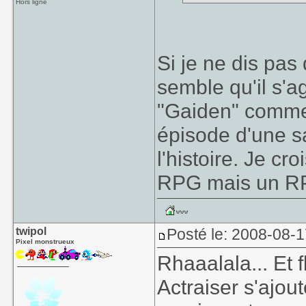
Hors ligne
Si je ne dis pas 
semble qu'il s'a
"Gaiden" comme 
épisode d'une sa
l'histoire. Je cr
RPG mais un RPG
twipol
Posté le: 2008-08-
Pixel monstrueux
Rhaaalala... Et f
Actraiser s'ajou