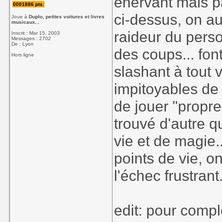
énervant mais pa
0001886 pts.
ci-dessus, on a
Joue à
Duplo, petites voitures et livres
musicaux...
raideur du pers
Inscrit : Mar 15, 2003
Messages : 2702
De : Lyon
des coups... fon
Hors ligne
slashant à tout v
impitoyables de 
de jouer "propre
trouvé d'autre 
vie et de magie.
points de vie, o
l'échec frustrant
edit: pour compl