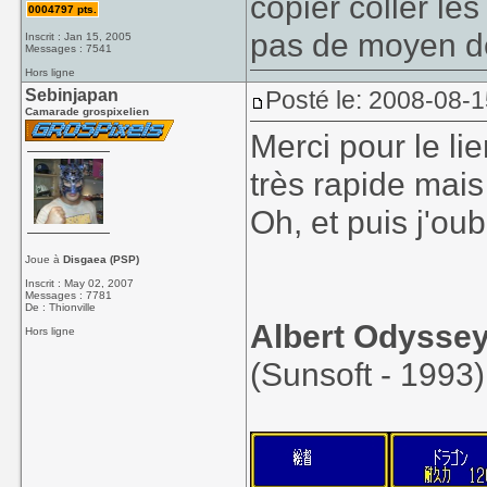
copier coller les
0004797 pts.
pas de moyen de
Inscrit : Jan 15, 2005
Messages : 7541
Hors ligne
Sebinjapan
Posté le: 2008-08-
Camarade grospixelien
Merci pour le li
très rapide mais 
Oh, et puis j'oubl
Joue à
Disgaea (PSP)
Inscrit : May 02, 2007
Messages : 7781
De : Thionville
Albert Odysse
Hors ligne
(Sunsoft - 1993)