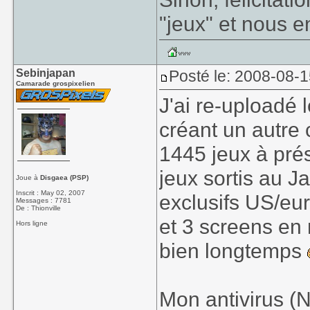
"jeux" et nous e
Sebinjapan
Posté le: 2008-08-
Camarade grospixelien
J'ai re-uploadé 
créant un autre
1445 jeux à pré
jeux sortis au J
Joue à
Disgaea (PSP)
Inscrit : May 02, 2007
exclusifs US/eur
Messages : 7781
De : Thionville
et 3 screens en 
Hors ligne
bien longtemps
Mon antivirus (N