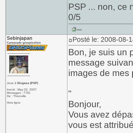
PSP ... non, ce
0/5
Sebinjapan
Posté le: 2008-08-1
Camarade grospixelien
Bon, je suis un 
message suivant
images de mes p
Joue à
Disgaea (PSP)
Inscrit : May 02, 2007
"
Messages : 7781
De : Thionville
Bonjour,
Hors ligne
Vous avez dépa
vous est attribu