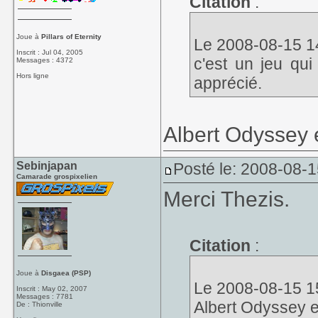
Citation
:
Joue à
Pillars of Eternity
Le 2008-08-15 14
Inscrit : Jul 04, 2005
c'est un jeu qui
Messages : 4372
Hors ligne
apprécié.
Albert Odyssey e
Sebinjapan
Posté le: 2008-08-
Camarade grospixelien
Merci Thezis.
Citation
:
Joue à
Disgaea (PSP)
Le 2008-08-15 15:
Inscrit : May 02, 2007
Messages : 7781
Albert Odyssey es
De : Thionville