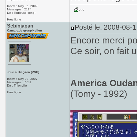
Inscrit : May 05, 2002
Messages : 2174
De : Toulouse-cong !
Hors ligne
Sebinjapan
Posté le: 2008-08-
Camarade grospixelien
Encore merci p
Ce soir, on fait
Joue à
Disgaea (PSP)
Inscrit : May 02, 2007
America Oudan 
Messages : 7781
De : Thionville
(Tomy - 1992)
Hors ligne