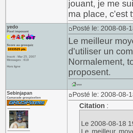
jouant, je me s
ma place, c'est 
yedo
Posté le: 2008-08-
Pixel imposant
Le meilleur moy
Score au grosquiz
d'utiliser un com
1033525 pts.
Inscrit : Mar 25, 2007
Normalement, to
Messages : 619
Hors ligne
proposent.
Sebinjapan
Posté le: 2008-08-
Camarade grospixelien
Citation
:
Le 2008-08-18 19
Le meilleur moye