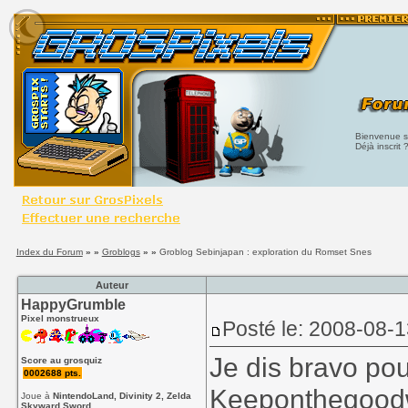
Bienvenue su
Déjà inscrit 
Index du Forum
» »
Groblogs
» »
Groblog Sebinjapan : exploration du Romset Snes
Auteur
HappyGrumble
Pixel monstrueux
Posté le: 2008-08-
Je dis bravo pour
Score au grosquiz
0002688 pts.
Keeponthegoodw
Joue à
NintendoLand, Divinity 2, Zelda
Skyward Sword