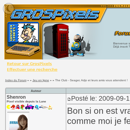
Bienvenue su
Déjà inscrit 
Index du Forum
» »
Jeu en ligne
» »
The Club - Seager, Adjo et leurs amis vous attendent !
Auteur
Shenron
Posté le: 2009-09-
Pixel visible depuis la Lune
Bon si on est v
comme moi je fe