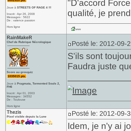
"D'accord Force
0002920 pts.
Joue à
STREETS OF RAGE 4 !!!
qualité, je prend
Inscrit : Apr 26, 2008
Messages : 5622
De : valence passion
Hors ligne
RainMakeR
Posté le: 2012-09-
Chef de Rubrique Nécrologique
S'ils sont toujo
Faudra juste qu
Score au grosquiz
____________
1035015 pts.
Joue à
Pragmata, Tormented Souls 2,
FH6
Inscrit : Apr 01, 2003
Messages : 34552
De : Toulouse
Hors ligne
Thezis
Posté le: 2012-09-
Pixel visible depuis la Lune
Idem, je n'y ai 