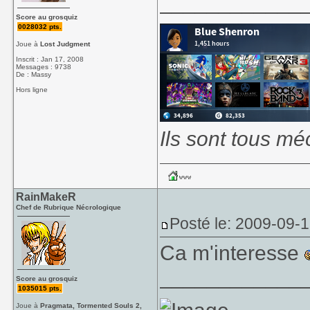
____________
Score au grosquiz
0028032 pts.
Joue à
Lost Judgment
Inscrit : Jan 17, 2008
Messages : 9738
De : Massy
Hors ligne
Ils sont tous mé
RainMakeR
Chef de Rubrique Nécrologique
Posté le: 2009-09-
Ca m'interesse
____________
Score au grosquiz
1035015 pts.
Joue à
Pragmata, Tormented Souls 2,