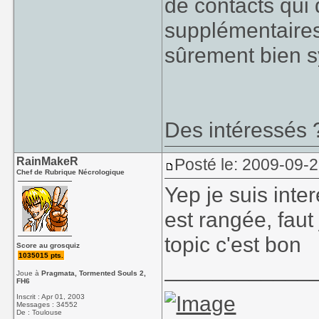
de contacts qui d
supplémentaires 
sûrement bien 
Des intéressés 
RainMakeR
Posté le: 2009-09-
Chef de Rubrique Nécrologique
Yep je suis int
est rangée, faut
topic c'est bon
Score au grosquiz
1035015 pts.
____________
Joue à
Pragmata, Tormented Souls 2,
FH6
Inscrit : Apr 01, 2003
Messages : 34552
De : Toulouse