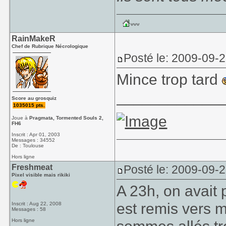
RainMakeR
Chef de Rubrique Nécrologique
Posté le: 2009-09-
Mince trop tard
____________
Score au grosquiz
1035015 pts.
Joue à
Pragmata, Tormented Souls 2,
FH6
Inscrit : Apr 01, 2003
Messages : 34552
De : Toulouse
Hors ligne
Freshmeat
Posté le: 2009-09-2
Pixel visible mais rikiki
A 23h, on avait 
est remis vers 
Inscrit : Aug 22, 2008
Messages : 58
Hors ligne