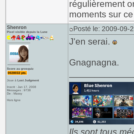
régulièrement o
moments sur ce 
Shenron
Posté le: 2009-09-
Pixel visible depuis la Lune
J'en serai.
Gnagnagna.
Score au grosquiz
____________
0028032 pts.
Joue à
Lost Judgment
Inscrit : Jan 17, 2008
Messages : 9738
De : Massy
Hors ligne
Ils sont tous mé