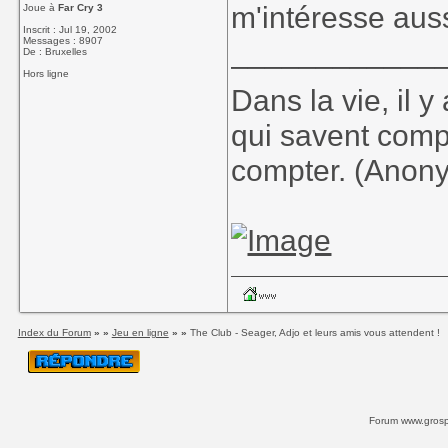
m'intéresse auss
Joue à
Far Cry 3
Inscrit : Jul 19, 2002
Messages : 8907
____________
De : Bruxelles
Hors ligne
Dans la vie, il 
qui savent comp
compter. (Anon
Index du Forum
» »
Jeu en ligne
» »
The Club - Seager, Adjo et leurs amis vous attendent !
Forum www.grospi