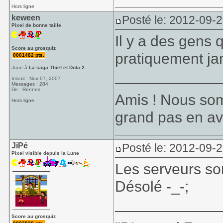
Hors ligne
keween
Posté le: 2012-09-
Pixel de bonne taille
Il y a des gens 
Score au grosquiz
pratiquement ja
0001482 pts.
Joue à
La saga Thief et Dota 2.
____________
Inscrit : Nov 07, 2007
Messages : 284
De : Rennes
Amis ! Nous som
Hors ligne
grand pas en av
JiPé
Posté le: 2012-09-
Pixel visible depuis la Lune
Les serveurs son
Désolé -_-;
____________
Score au grosquiz