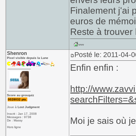
Finalement j'ai 
euros de mémoi
Reste à trouver 
Shenron
Posté le: 2011-04-0
Pixel visible depuis la Lune
Enfin enfin :
http://www.zavv
Score au grosquiz
searchFilters=&
0028032 pts.
Joue à
Lost Judgment
Inscrit : Jan 17, 2008
Messages : 9738
Moi je sais où j
De : Massy
Hors ligne
____________