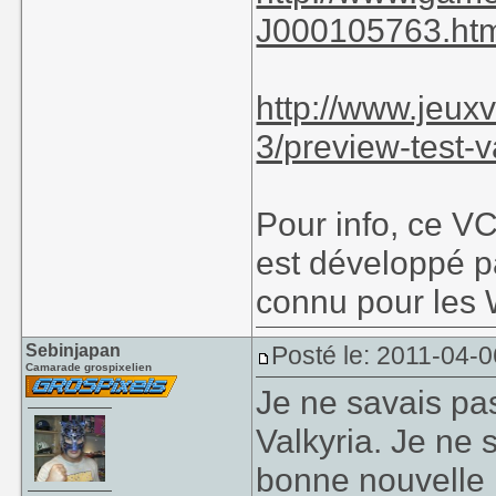
J000105763.ht
http://www.jeuxv
3/preview-test-v
Pour info, ce V
est développé p
connu pour les 
Sebinjapan
Posté le: 2011-04-0
Camarade grospixelien
Je ne savais pas
Valkyria. Je ne 
bonne nouvelle 