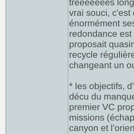
trèèèèèèès long e
vrai souci, c'es
énormément ses 
redondance est 
proposait quasi
recycle réguliè
changeant un ou
* les objectifs, d
décu du manque 
premier VC prop
missions (écha
canyon et l'orien