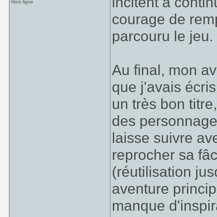
incitent à contin
Hors ligne
courage de rempi
parcouru le jeu.
Au final, mon av
que j'avais écri
un très bon titr
des personnages
laisse suivre ave
reprocher sa fâ
(réutilisation j
aventure princip
manque d'inspir