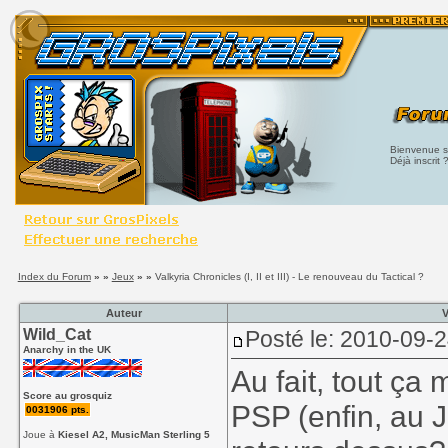
Bienvenue su
Déjà inscrit 
Index du Forum
» »
Jeux
» »
Valkyria Chronicles (I, II et III) - Le renouveau du Tactical ?
Auteur
V
Wild_Cat
Posté le: 2010-09-
Anarchy in the UK
Au fait, tout ça 
Score au grosquiz
PSP (enfin, au 
0031906 pts.
Joue à
Kiesel A2, MusicMan Sterling 5