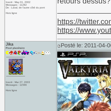
retours dessus?
Inscrit : May 01, 2002
Messages : 11282
____________
De : Laval, de l'autre côté du pont
Hors ligne
https://twitter
https://www.yo
Jika
Posté le: 2011-04-0
Pixel planétaire
Inscrit : Mar 27, 2003
Messages : 11566
Hors ligne