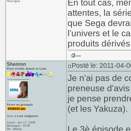
En tout cas, mêm
Hors ligne
attentes, la sér
que Sega devrait
l'univers et le c
produits dérivés
Shenron
Posté le: 2011-04-0
Pixel visible depuis la Lune
Je n'ai pas de c
preneuse d'avis
je pense prendr
Score au grosquiz
(et les Yakuza).
0028032 pts.
Joue à
Lost Judgment
Inscrit : Jan 17, 2008
Messages : 9738
Le 3è épisode es
De : Massy