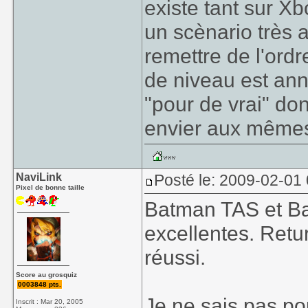
existe tant sur X
un scènario très a
remettre de l'ord
de niveau est ann
"pour de vrai" do
envier aux même
NaviLink
Posté le: 2009-02-01
Pixel de bonne taille
Batman TAS et Ba
excellentes. Retur
réussi.
Score au grosquiz
0003848 pts.
Je ne sais pas po
Inscrit : Mar 20, 2005