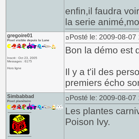
enfin,il faudra vo
la serie animé,mo
gregoire01
Posté le: 2009-08-07 
Pixel visible depuis la Lune
Bon la démo est 
Inscrit : Oct 23, 2005
Messages : 6175
Hors ligne
Il y a t'il des per
premiers écho sont
Simbabbad
Posté le: 2009-08-07
Pixel planétaire
Les plantes carni
Poison Ivy.