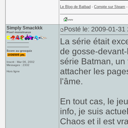
Le Blog de Batbad
-
Compte sur Steam
Simply Smackkk
Posté le: 2009-01-31
Pixel monstrueux
La série était ex
de gosse-devant-la
Score au grosquiz
1036505 pts.
série Batman, un 
Inscrit : Mar 06, 2002
Messages : 2332
attacher les page
Hors ligne
l'âme.
En tout cas, le j
info, je suis actu
Chaos et il est v