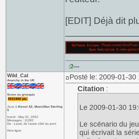
[EDIT] Déjà dit p
_____________
Wild_Cat
Posté le: 2009-01-30
Anarchy in the UK
Citation
:
Score au grosquiz
0031906 pts.
Le 2009-01-30 19:0
Joue à
Kiesel A2, MusicMan Sterling
5
Inscrit : May 01, 2002
Messages : 11282
Le scénario du jeu 
De : Laval, de l'autre côté du pont
qui écrivait la s
Hors ligne