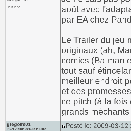
Messages : 236
août avec l'adap
Hors ligne
par EA chez Pan
Le Trailer du jeu
originaux (ah, Ma
comics (Batman en
tout sauf étincela
meilleur endroit 
et des promesses
ce pitch (à la fois
grands méchants d
gregoire01
Posté le: 2009-03-12
Pixel visible depuis la Lune