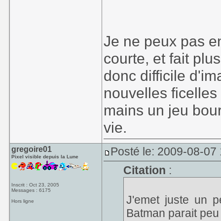
charismatiques, l
adoré.
Précommandé dire
Je ne peux pas en
courte, et fait plus
Curieusement, Bat
donc difficile d'im
Starbreeze. Que ce
de gameplay ou 
nouvelles ficelles
renvoit indirecte
mains un jeu bourr
Riddick. Et c'est tr
vie.
J'emet juste un p
Batman parait peu m
gregoire01
Posté le: 2009-08-07
Pixel visible depuis la Lune
Citation
:
Inscrit : Oct 23, 2005
Messages : 6175
J'emet juste un p
Hors ligne
Batman parait peu m