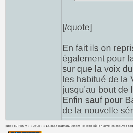
[/quote]
En fait ils on rep
également pour la 
sur que la voix du
les habitué de la 
jusqu'au bout de l
Enfin sauf pour B
de la nouvelle sér
Index du Forum
» »
Jeux
» »
La saga Batman Arkham : le topic où l'on aime les chauves-sou