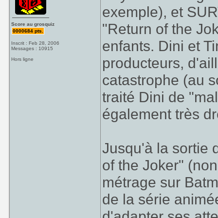
exemple), et SUR
"Return of the Jo
Score au grosquiz
0000684 pts.
enfants. Dini et T
Inscrit : Feb 28, 2006
Messages : 10915
producteurs, d'ail
Hors ligne
catastrophe (au so
traité Dini de "ma
également très dr
Jusqu'à la sortie
of the Joker" (no
métrage sur Batm
de la série animé
d'adapter ses att