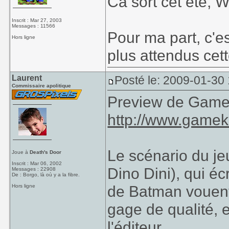
Ca sort cet été, W
Inscrit : Mar 27, 2003
Messages : 11566
Pour ma part, c'e
Hors ligne
plus attendus cet
Laurent
Posté le: 2009-01-30
Commissaire apolitique
Preview de Gamek
http://www.gamek
Le scénario du jeu
Joue à
Death's Door
Inscrit : Mar 06, 2002
Dino Dini), qui é
Messages : 22908
De : Borgo, là où y a la fibre.
de Batman vouent 
Hors ligne
gage de qualité, e
l'éditeur.