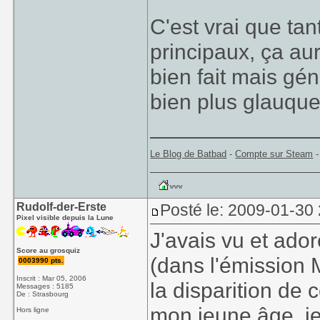
C'est vrai que tan
principaux, ça aur
bien fait mais gé
bien plus glauque 
_____________
Le Blog de Batbad
-
Compte sur Steam
Rudolf-der-Erste
Posté le: 2009-01-30
Pixel visible depuis la Lune
J'avais vu et ado
Score au grosquiz
(dans l'émission 
0003990 pts.
Inscrit : Mar 05, 2006
la disparition de
Messages : 5185
De : Strasbourg
mon jeune âge, je 
Hors ligne