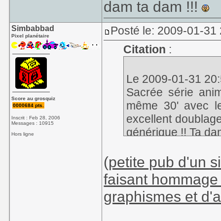
dam ta dam !!!
Simbabbad
Posté le: 2009-01-31
Pixel planétaire
Citation
:
Le 2009-01-31 20:5
Sacrée série anim
Score au grosquiz
même 30' avec l
0000684 pts.
excellent doublage
Inscrit : Feb 28, 2006
Messages : 10915
générique !! Ta da
Hors ligne
(
petite pub d'un s
faisant hommage à
graphismes et d'an
_____________