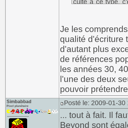
culte à ce type, c
bien faire de la par
Je les comprends 
qualité d'écriture
d'autant plus exce
de références pop
les années 30, 40
l'une des deux s
pouvoir prétendre 
Simbabbad
Posté le: 2009-01-30
Pixel planétaire
... tout à fait. I
Beyond sont égal