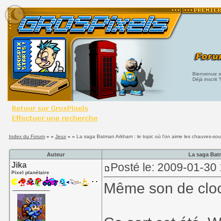
Bienvenue su
Déjà inscrit 
Index du Forum
» »
Jeux
» »
La saga Batman Arkham : le topic où l'on aime les chauves-sou
Auteur
La saga Batm
Jika
Posté le: 2009-01-30
Pixel planétaire
Même son de cloc