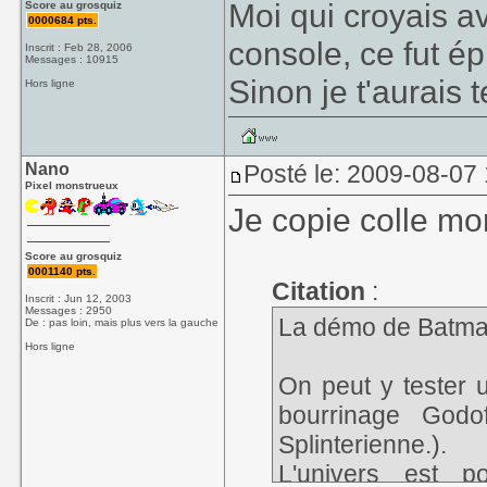
Moi qui croyais a
Score au grosquiz
0000684 pts.
console, ce fut é
Inscrit : Feb 28, 2006
Messages : 10915
Sinon je t'aurais t
Hors ligne
Nano
Posté le: 2009-08-07
Pixel monstrueux
Je copie colle mo
Score au grosquiz
0001140 pts.
Citation
:
Inscrit : Jun 12, 2003
Messages : 2950
La démo de Batman
De : pas loin, mais plus vers la gauche
Hors ligne
On peut y tester 
bourrinage GodofW
Splinterienne.).
L'univers est p