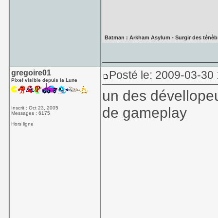
Batman : Arkham Asylum - Surgir des ténèb
gregoire01
Posté le: 2009-03-30
Pixel visible depuis la Lune
un des dévellopeu
de gameplay
Inscrit : Oct 23, 2005
Messages : 6175
Hors ligne