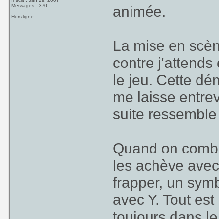
Inscrit : Jan 29, 2007
Messages : 370
animée.
Hors ligne
La mise en scèn
contre j'attends
le jeu. Cette dém
me laisse entrevo
suite ressemble
Quand on combat 
les achève avec
frapper, un symb
avec Y. Tout es
toujours dans le