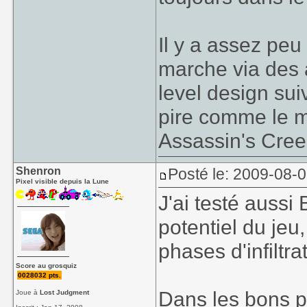
Il y a assez peu 
marche via des a
level design sui
pire comme le me
Assassin's Cree
Shenron
Posté le: 2009-08-
Pixel visible depuis la Lune
J'ai testé aussi
potentiel du jeu,
phases d'infiltr
Score au grosquiz
0028032 pts.
Dans les bons po
Joue à
Lost Judgment