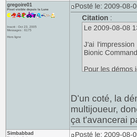
gregoire01
Posté le: 2009-08-
Pixel visible depuis la Lune
Citation
:
Le 2009-08-08 13
Inscrit : Oct 23, 2005
Messages : 6175
Hors ligne
J'ai l'impressio
Bionic Commando
Pour les démos j
D'un coté, la d
multijoueur, don
ça t'avancerai p
Simbabbad
Posté le: 2009-08-