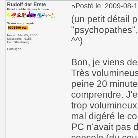
Rudolf-der-Erste
Posté le: 2009-08-
Pixel visible depuis la Lune
(un petit détail p
Score au grosquiz
"psychopathes", e
0003990 pts.
Inscrit : Mar 05, 2006
^^)
Messages : 5185
De : Strasbourg
Hors ligne
Bon, je viens d
Très volumineus
peine 20 minutes
comprendre. J'e
trop volumineux.
mal digéré le co
PC n'avait pas 
console (du coup,