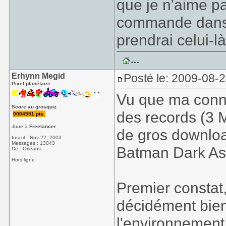
que je n'aime pa
commande dans u
prendrai celui-l
Erhynn Megid
Posté le: 2009-08-
Pixel planétaire
Vu que ma conn
Score au grosquiz
des records (3 Mo
0004551 pts.
Joue à
Freelancer
de gros downloa
Inscrit : Nov 22, 2003
Messages : 13043
Batman Dark As
De : Orléans
Hors ligne
Premier constat,
décidément bien
l'environnement