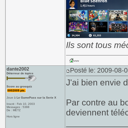
Ils sont tous mé
dante2002
Posté le: 2009-08-
Déterreur de topics
J'ai bien envie 
Score au grosquiz
0002009 pts.
Joue à
Le GamePass sur la Serie X
Par contre au b
Inscrit : Feb 10, 2003
Messages : 5388
deviennent tél
De : METZ
Hors ligne
____________