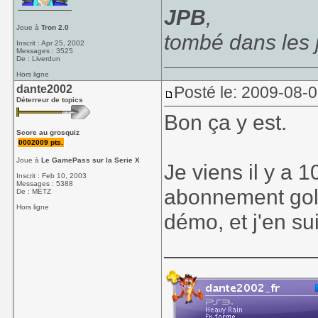
JPB
,
Joue à
Tron 2.0
tombé dans les
Inscrit : Apr 25, 2002
Messages : 3525
De : Liverdun
Hors ligne
dante2002
Posté le: 2009-08-
Déterreur de topics
Bon ça y est.
Score au grosquiz
0002009 pts.
Joue à
Le GamePass sur la Serie X
Je viens il y a
Inscrit : Feb 10, 2003
Messages : 5388
abonnement gold
De : METZ
Hors ligne
démo, et j'en su
____________