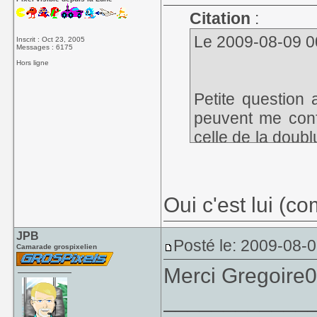
Citation
:
Le 2009-08-09 00
Inscrit : Oct 23, 2005
Messages : 6175
Hors ligne
Petite question 
peuvent me confi
celle de la doub
Retour vers le Fu
Oui c'est lui (c
JPB
Posté le: 2009-08-0
Camarade grospixelien
Merci Gregoire0
____________