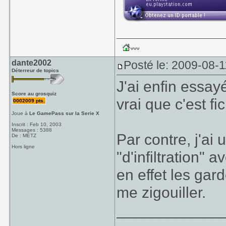
dante2002
Posté le: 2009-08-1
Déterreur de topics
J'ai enfin essay
Score au grosquiz
vrai que c'est f
0002009 pts.
Joue à
Le GamePass sur la Serie X
Inscrit : Feb 10, 2003
Messages : 5388
Par contre, j'ai
De : METZ
Hors ligne
"d'infiltration" 
en effet les gard
me zigouiller.
____________