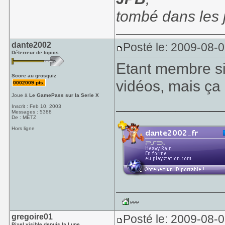
tombé dans les
dante2002
Posté le: 2009-08-
Déterreur de topics
Etant membre sil
Score au grosquiz
vidéos, mais ça
0002009 pts.
Joue à
Le GamePass sur la Serie X
____________
Inscrit : Feb 10, 2003
Messages : 5388
De : METZ
Hors ligne
gregoire01
Posté le: 2009-08-
Pixel visible depuis la Lune