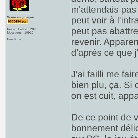
m'attendais pas 
peut voir à l'inf
Score au grosquiz
0000684 pts.
peut pas abattre
Inscrit : Feb 28, 2006
Messages : 10915
revenir. Apparem
Hors ligne
d'après ce que j'a
J'ai failli me fa
bien plu, ça. Si
on est cuit, ap
De ce point de v
bonnement délic