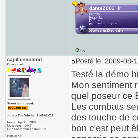
capitaineblood
Posté le: 2009-08-
Gros pixel
Testé la démo hi
Mon sentiment r
quel poseur ce 
Les combats sem
Score au grosquiz
0000405 pts.
des touche de c
Joue à
The Witcher 3,NBA2K16
Inscrit : Apr 15, 2002
bon c'est peut êt
Messages : 1447
De : Coordonnées 040/036
Hors ligne