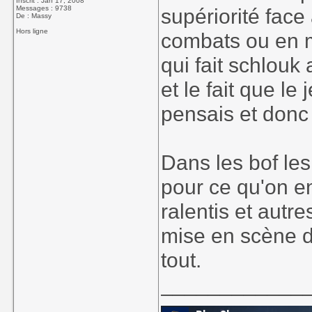
Inscrit : Jan 17, 2008
Messages : 9738
supériorité face
De : Massy
Hors ligne
combats ou en mo
qui fait schlouk 
et le fait que l
pensais et donc t
Dans les bof le
pour ce qu'on e
ralentis et autre
mise en scène de
tout.
____________