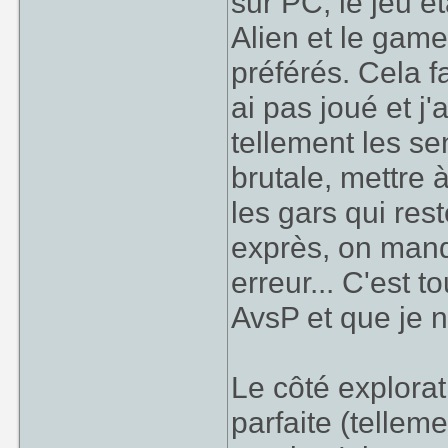
sur PC, le jeu é
Alien et le game
préférés. Cela fa
ai pas joué et j
tellement les se
brutale, mettre 
les gars qui res
exprès, on manq
erreur... C'est t
AvsP et que je n
Le côté explorati
parfaite (telleme