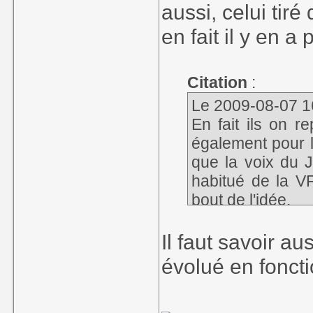
aussi, celui tiré
en fait il y en a
Citation
:
Le 2009-08-07 16
En fait ils on r
également pour la
que la voix du J
habitué de la VF
bout de l'idée.
Il faut savoir a
évolué en fonct