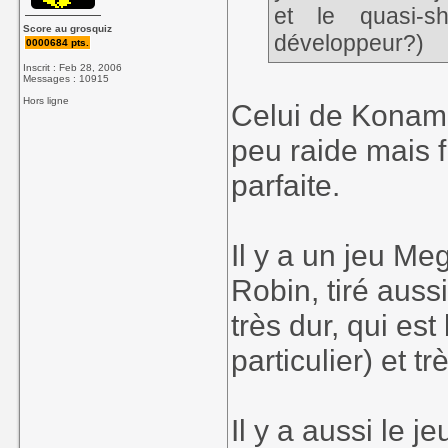
et le quasi-s
Score au grosquiz
développeur?)
0000684 pts.
Inscrit : Feb 28, 2006
Messages : 10915
Hors ligne
Celui de Konam
peu raide mais f
parfaite.
Il y a un jeu M
Robin, tiré auss
très dur, qui es
particulier) et tr
Il y a aussi le j