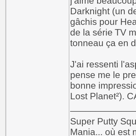
j'aime beaucoup
Darknight (un de
gâchis pour Hea
de la série TV 
tonneau ça en dit
J'ai ressenti l'a
pense me le pre
bonne impressio
Lost Planet²). C
____________
Super Putty Sq
Mania... où est