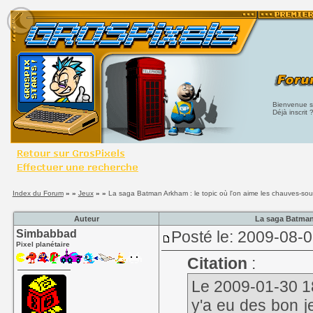
Bienvenue su
Déjà inscrit 
Index du Forum
» »
Jeux
» »
La saga Batman Arkham : le topic où l'on aime les chauves-sou
Auteur
La saga Batman 
Simbabbad
Posté le: 2009-08-
Pixel planétaire
Citation
:
Le 2009-01-30 18
y'a eu des bon j