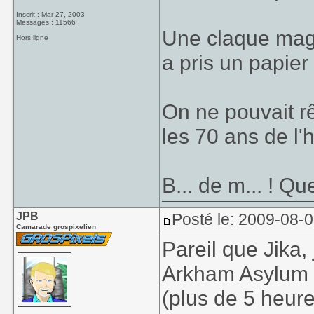
Inscrit : Mar 27, 2003
Messages : 11566
Une claque magi
Hors ligne
a pris un papie
On ne pouvait r
les 70 ans de l
B... de m... ! Que
JPB
Posté le: 2009-08-
Camarade grospixelien
Pareil que Jika
Arkham Asylum
(plus de 5 heure