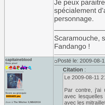
Je peux paraitre
spécialement d'a
personnage.
____________
Scaramouche, s
Fandango !
capitaineblood
Posté le: 2009-08-
Gros pixel
Citation
:
Le 2009-08-11 21
Par contre, j'ai
Score au grosquiz
avec lesquelles 
0000405 pts.
avec les mitraille
Joue à
The Witcher 3,NBA2K16