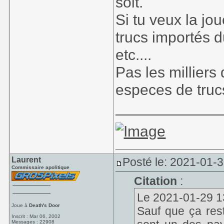
soit.
Si tu veux la jo
trucs importés 
etc....
Pas les milliers 
especes de trucs
____________
Laurent
Posté le: 2021-01-3
Commissaire apolitique
Citation
:
Le 2021-01-29 13
Joue à
Death's Door
Sauf que ça res
Inscrit : Mar 06, 2002
Messages : 22908