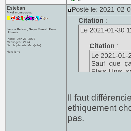
Esteban
Posté le: 2021-02-
Pixel monstrueux
Citation
:
Le 2021-01-30 11:
Joue à
Balatro, Super Smash Bros
Ultimate
Inscrit : Jan 28, 2003
Messages : 2174
Citation
:
De : la planète Mars(eille)
Hors ligne
Le 2021-01-29
Sauf que ç
Etats-Unis s
avec ça et ils 
Il faut différen
Par contre ils
possède pas en
ethiquement choq
grand chose à la 
pas.