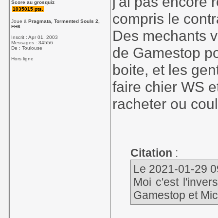
j'ai pas encore 
Score au grosquiz
1035015 pts.
compris le contr
Joue à
Pragmata, Tormented Souls 2,
FH6
Des mechants vou
Inscrit : Apr 01, 2003
Messages : 34556
de Gamestop pour
De : Toulouse
Hors ligne
boite, et les ge
faire chier WS 
racheter ou coul
Citation
:
Le 2021-01-29 09
Moi c'est l'inve
Gamestop et Mic