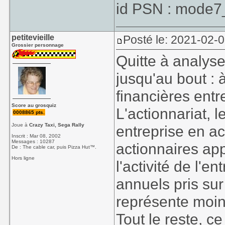
id PSN : mode7
petitevieille
Posté le: 2021-02-0
Grossier personnage
Quitte à analyse
jusqu'au bout : 
financières entr
Score au grosquiz
L'actionnariat, 
0008865 pts.
Joue à
Crazy Taxi, Sega Rally
entreprise en ac
Inscrit : Mar 08, 2002
Messages : 10287
actionnaires app
De : The cable car, puis Pizza Hut™.
Hors ligne
l'activité de l'
annuels pris sur 
représente moin
Tout le reste, c