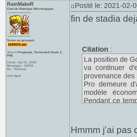
RainMakeR
Posté le: 2021-02-
Chef de Rubrique Nécrologique
fin de stadia dej
Score au grosquiz
1035015 pts.
Citation
:
Joue à
Pragmata, Tormented Souls 2,
FH6
La position de G
Inscrit : Apr 01, 2003
va continuer d'
Messages : 34556
De : Toulouse
provenance des s
Hors ligne
Pro demeure d'
modèle économi
Pendant ce temps
dans la technolog
dans le besoin, s
https://www.game
Hmmm j'ai pas co
studios-de-deve