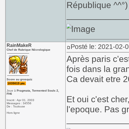
République ^^°)
____________
RainMakeR
Posté le: 2021-02-
Chef de Rubrique Nécrologique
Après paris c'es
fois dans la gra
Ca devait etre 
Score au grosquiz
1035015 pts.
Joue à
Pragmata, Tormented Souls 2,
FH6
Et oui c'est che
Inscrit : Apr 01, 2003
Messages : 34556
l'epoque. Pas g
De : Toulouse
Hors ligne
____________