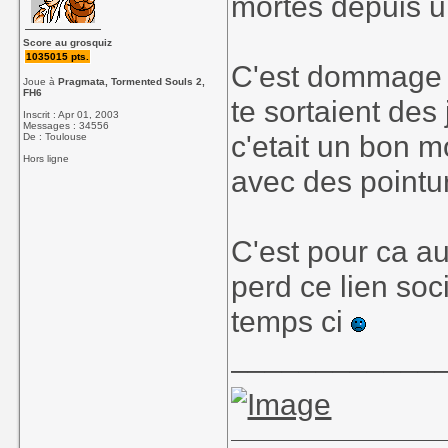
mortes depuis
Score au grosquiz
1035015 pts.
C'est dommage p
Joue à
Pragmata, Tormented Souls 2,
FH6
te sortaient des 
Inscrit : Apr 01, 2003
Messages : 34556
c'etait un bon 
De : Toulouse
Hors ligne
avec des point
C'est pour ca au
perd ce lien so
temps ci
____________