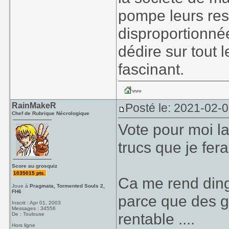
pompe leurs re
disproportionnée
dédire sur tout l
fascinant.
RainMakeR
Posté le: 2021-02-0
Chef de Rubrique Nécrologique
Vote pour moi la
trucs que je fer
Score au grosquiz
1035015 pts.
Ca me rend ding
Joue à
Pragmata, Tormented Souls 2,
FH6
parce que des ge
Inscrit : Apr 01, 2003
Messages : 34556
rentable ....
De : Toulouse
Hors ligne