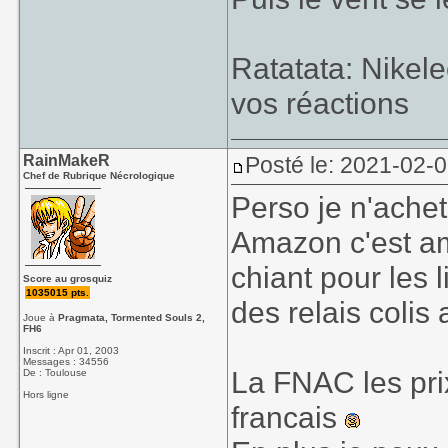
Ratatata: Nikel
vos réactions
RainMakeR
Posté le: 2021-02-0
Chef de Rubrique Nécrologique
Perso je n'achet
Amazon c'est am
chiant pour les 
Score au grosquiz
1035015 pts.
des relais colis 
Joue à
Pragmata, Tormented Souls 2,
FH6
Inscrit : Apr 01, 2003
Messages : 34556
La FNAC les pri
De : Toulouse
Hors ligne
francais