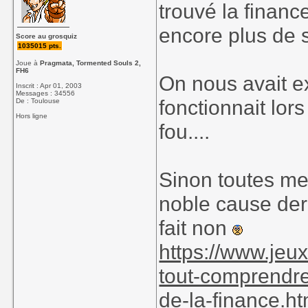
trouvé la financ
encore plus de s
Score au grosquiz
1035015 pts.
Joue à
Pragmata, Tormented Souls 2,
FH6
On nous avait e
Inscrit : Apr 01, 2003
Messages : 34556
fonctionnait lor
De : Toulouse
Hors ligne
fou....
Sinon toutes me
noble cause der
fait non
https://www.je
tout-comprendre
de-la-finance.h