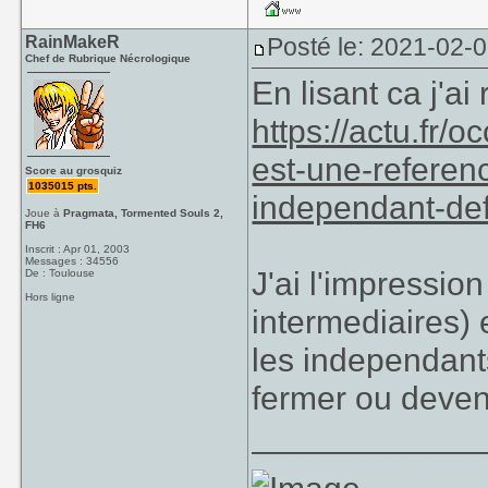
RainMakeR
Posté le: 2021-02-
Chef de Rubrique Nécrologique
En lisant ca j'a
https://actu.fr/
est-une-referen
Score au grosquiz
1035015 pts.
independant-def
Joue à
Pragmata, Tormented Souls 2,
FH6
Inscrit : Apr 01, 2003
Messages : 34556
J'ai l'impressio
De : Toulouse
Hors ligne
intermediaires) e
les independants
fermer ou deven
____________