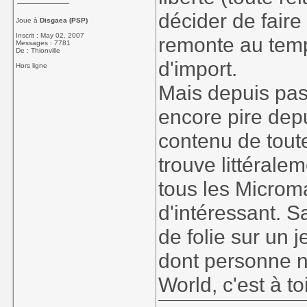
décider de faire
Joue à
Disgaea (PSP)
Inscrit : May 02, 2007
remonte au temp
Messages : 7781
De : Thionville
d'import.
Hors ligne
Mais depuis pas
encore pire depu
contenu de toute
trouve littéral
tous les Microm
d'intéressant. S
de folie sur un 
dont personne ne
World, c'est à t