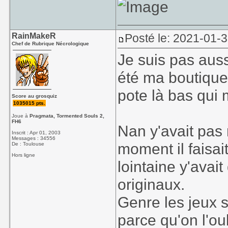
RainMakeR
Posté le: 2021-01-
Chef de Rubrique Nécrologique
Je suis pas auss
été ma boutique 
pote là bas qui 
Score au grosquiz
1035015 pts.
Joue à
Pragmata, Tormented Souls 2,
FH6
Nan y'avait pas 
Inscrit : Apr 01, 2003
Messages : 34556
moment il faisa
De : Toulouse
Hors ligne
lointaine y'avait
originaux.
Genre les jeux s
parce qu'on l'ou