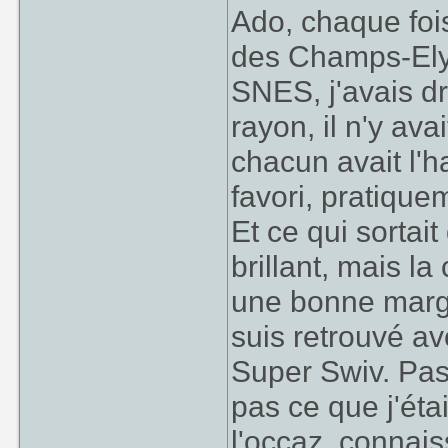
commerciaux ou i
Ado, chaque foi
Ils ont pas fo
des Champs-Ely
nouveautés (sauf
SNES, j'avais d
rayon, il n'y av
chacun avait l'
favori, pratiqu
Et ce qui sortait
brillant, mais l
une bonne marg
suis retrouvé a
Super Swiv. Pas
pas ce que j'éta
l'occaz, connais