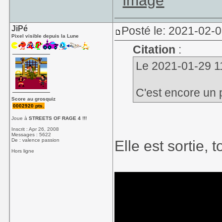
JiPé
Posté le: 2021-02-
Pixel visible depuis la Lune
Citation
:
Le 2021-01-29 11:
C'est encore un 
Score au grosquiz
0002920 pts.
Joue à
STREETS OF RAGE 4 !!!
Inscrit : Apr 26, 2008
Messages : 5622
De : valence passion
Elle est sortie, 
Hors ligne