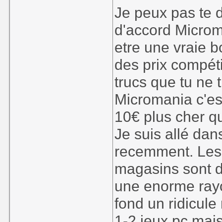
Je peux pas te d
d'accord Microma
etre une vraie b
des prix compéti
trucs que tu ne 
Micromania c'est
10€ plus cher qu
Je suis allé dan
recemment. Les 
magasins sont de
une enorme rayon
fond un ridicule
1-2 jeux pc mais 