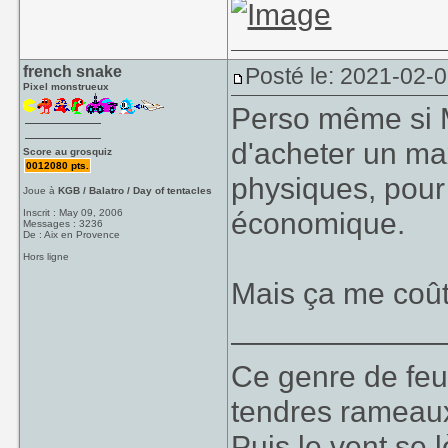
french snake
Posté le: 2021-02-
Pixel monstrueux
Perso même si M
d'acheter un m
Score au grosquiz
0012080 pts.
physiques, pour
Joue à
KGB / Balatro / Day of tentacles
économique.
Inscrit : May 09, 2006
Messages : 3236
De : Aix en Provence
Hors ligne
Mais ça me coût
____________
Ce genre de feu, 
tendres rameaux
Puis le vent se l