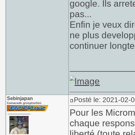
google. Ils arre
3050835607.htm
pas...
Enfin je veux dir
ne plus developpe
continuer longte
____________
Sebinjapan
Posté le: 2021-02-0
Camarade grospixelien
Pour les Microm
chaque responsa
liberté (toute re