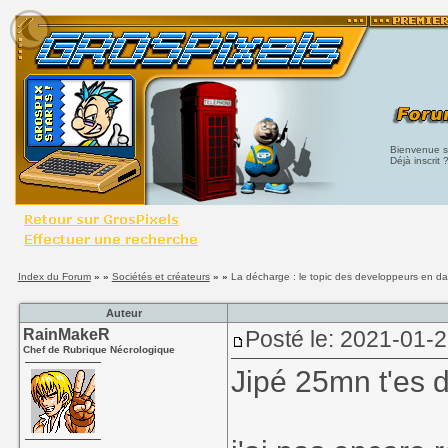
Bienvenue su
Déjà inscrit 
Index du Forum
» »
Sociétés et créateurs
» »
La décharge : le topic des developpeurs en da
Auteur
RainMakeR
Posté le: 2021-01-
Chef de Rubrique Nécrologique
Jipé 25mn t'es du