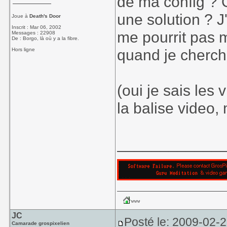
de ma config ? O
une solution ? J
Joue à
Death's Door
Inscrit : Mar 06, 2002
me pourrit pas 
Messages : 22908
De : Borgo, là où y a la fibre.
quand je cherche
Hors ligne
(oui je sais les 
la balise video,
____________
JC
Posté le: 2009-02-
Camarade grospixelien