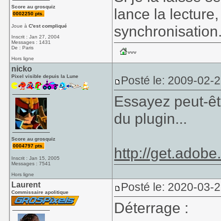
Score au grosquiz
lance la lectur
0002250 pts.
synchronisation
Joue à
C'est compliqué
Inscrit : Jan 27, 2004
Messages : 1431
De : Paris
Hors ligne
nicko
Pixel visible depuis la Lune
Posté le: 2009-02-
Essayez peut-êtr
du plugin...
Score au grosquiz
0004797 pts.
http://get.adobe
Inscrit : Jan 15, 2005
Messages : 7541
Hors ligne
Laurent
Posté le: 2020-03-
Commissaire apolitique
Déterrage :