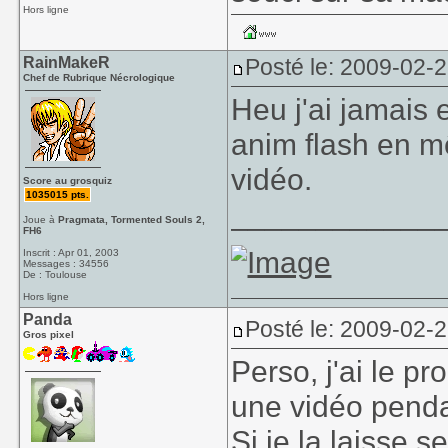
Hors ligne
RainMakeR
Posté le: 2009-02-
Chef de Rubrique Nécrologique
Heu j'ai jamais e
anim flash en m
vidéo.
Score au grosquiz
1035015 pts.
____________
Joue à
Pragmata, Tormented Souls 2,
FH6
Inscrit : Apr 01, 2003
Messages : 34556
De : Toulouse
Hors ligne
Panda
Posté le: 2009-02-
Gros pixel
Perso, j'ai le p
une vidéo penda
Si je la laisse 