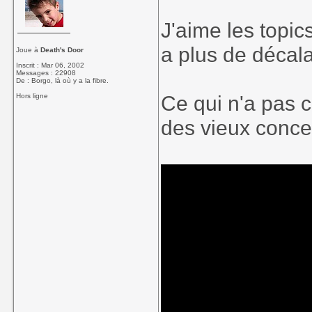
J'aime les topics
a plus de décal
Joue à
Death's Door
Inscrit : Mar 06, 2002
Messages : 22908
De : Borgo, là où y a la fibre.
Ce qui n'a pas c
Hors ligne
des vieux conce