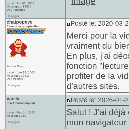
Inscrit : Apr 01, 2003
Messages : 34556
De : Toulouse
Hors ligne
chatpopeye
Posté le: 2020-03-
Camarade grospixelien
Merci pour la vi
vraiment du bie
En plus, j'ai déc
fonction "lectur
Joue à
Cairn
Inscrit : Jan 19, 2003
profiter de la v
Messages : 6416
De : Poitiers
d'autres sites.
Hors ligne
vasile
Posté le: 2026-01-
Pixel microscopique
Salut ! J’ai déj
Inscrit : Nov 14, 2025
Messages : 10
mon navigateur 
Hors ligne