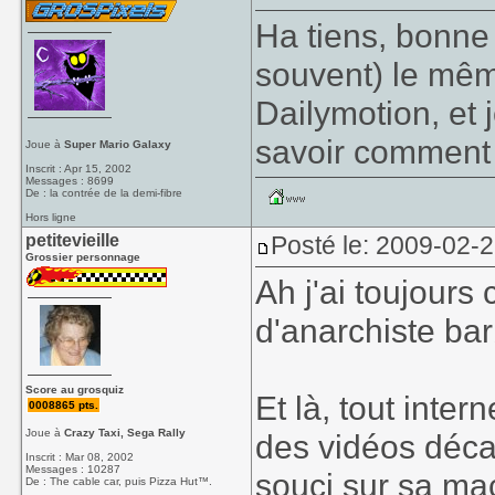
Ha tiens, bonne 
souvent) le mêm
Dailymotion, et 
savoir comment 
Joue à
Super Mario Galaxy
Inscrit : Apr 15, 2002
Messages : 8699
De : la contrée de la demi-fibre
Hors ligne
petitevieille
Posté le: 2009-02-
Grossier personnage
Ah j'ai toujours
d'anarchiste bar
Score au grosquiz
Et là, tout inter
0008865 pts.
Joue à
Crazy Taxi, Sega Rally
des vidéos déca
Inscrit : Mar 08, 2002
Messages : 10287
souci sur sa ma
De : The cable car, puis Pizza Hut™.