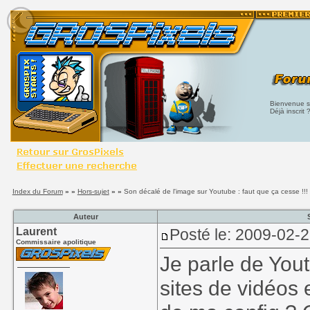
Bienvenue su
Déjà inscrit 
Index du Forum
» »
Hors-sujet
» »
Son décalé de l'image sur Youtube : faut que ça cesse !!!
Auteur
Laurent
Posté le: 2009-02-
Commissaire apolitique
Je parle de Yout
sites de vidéos e