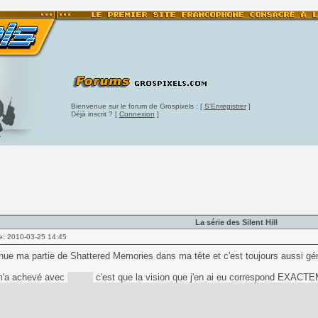
Bienvenue sur le forum de Grospixels : [
S'Enregistrer
]
Déjà inscrit ? [
Connexion
]
La série des Silent Hill
e: 2010-03-25 14:45
nue ma partie de Shattered Memories dans ma tête et c'est toujours aussi gé
m'a achevé avec
Dahlia
c'est que la vision que j'en ai eu correspond EXAC
 amoureux quand j'étais au lycée. Et le plus fort c'est qu'elle apparaît juste a
lètement dans le cliché de la reine du bal qu'on a vue mille fois dans les film
et qui est délaissée par son copain, du coup il y a une sorte de distance amusé