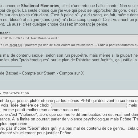
ui concerne
Shattered Memories
, c'est d'une retenue hallucinante. Non seule
out
de gore. La seule chose que j'ai vue qui peut se rapprocher du gore, c'est 
s sur des tables d'étudiant. C'est à peine s'il y a du sang, en fait, même dans
n est blessé et saigne (sans gore) m'a beaucoup choqué. C'est vraiment un jeu
nt. Là aussi c'est quelque chose d'assez important je pense.
tation
:
Le 2010-03-26 12:54, RainMakeR a écrit :
16+ ce
silent hill
? pourtant y'a rien de bien violent ou traumatisant.... Enfin à part les fantomes o
as mal de contenu sexuel, selon son run peut-être, mais même si la plupart n
e les plus "problématiques" sur le plan de l'histoire sont fugitifs, ça justifie la
___________
 de Batbad
-
Compte sur Steam
-
Compte sur X
e: 2010-03-29 13:56
nt de ça, je suis plutôt étonné par les icônes PEGI qui décrivent le contenu su
 vois l'idée derrière ce choix (
en gros, on peut jouer un Harry alcoolique
) mais
e, ça me paraît malheureux comme raccourci.
icône c'est "Violence", alors que comme le dit Simbabbad on est vraiment dans
ance. A la limite on pourrait parler de violence psychologique mais l'icône "Peu
 plus appropriée.
re, pas d'icône "Sexe" alors qu'il y a pas mal de contenu de ce genre... cela di
résenté visuellement pour justifier l'icône.