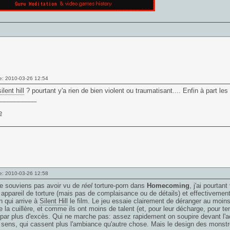
e: 2010-03-26 12:54
silent hill
? pourtant y'a rien de bien violent ou traumatisant.... Enfin à part l
___________
e: 2010-03-26 12:58
e souviens pas avoir vu de
réel
torture-porn dans
Homecoming
, j'ai pourtan
appareil de torture (mais pas de complaisance ou de détails) et effectiveme
n qui arrive à
Silent Hill
le film. Le jeu essaie clairement de déranger au moin
e la cuillère, et comme ils ont moins de talent (et, pour leur décharge, pour te
 par plus d'excès. Qui ne marche pas: assez rapidement on soupire devant l
 sens, qui cassent plus l'ambiance qu'autre chose. Mais le design des mons