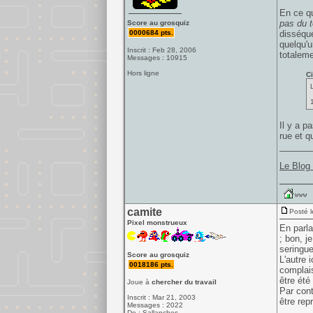
En ce q
pas du t
Score au grosquiz
0000684 pts.
disséqué
quelqu'u
Inscrit : Feb 28, 2006
totaleme
Messages : 10915
Hors ligne
Ci
Il y a p
rue et qu
______
Le Blog
camite
Posté l
Pixel monstrueux
En parla
; bon, je
seringu
Score au grosquiz
L'autre 
0018186 pts.
complais
être été
Joue à
chercher du travail
Par cont
Inscrit : Mar 21, 2003
être rep
Messages : 2022
De : Sallanches