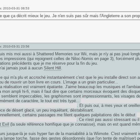
e: 2010-03-31 08:53
e que ça décrit mieux le jeu. Je n'en suis pas sûr mais l'Angleterre a son prop
e: 2010-03-31 23:56
is mis moi aussi à Shattered Memories sur Wii, mais je n'y ai pas joué longt
s impressions (qui rejoignent celles de Niloc-Nomis en page 3), forcément plus 
tations précédents que je me réserve pour la fin du jeu.
n'ai jamais joué à aucun
Silent Hill
.
ce qui m'a plu et accroché instantanément c'est que le jeu installe direct son
 ou de rouvrir un bon livre en cours. L'image a un grain particulier...
la réalisation est vraiment épatante. J'aime beaucoup les musiques et l'ambianc
 mon ampli hi-fi, mais il faut dire que certains morceaux évoquent des disque
e semblent impeccables, les graphismes sont impressionnants, les visages d
mément de caractère, le tout est très typé...
Seul l'aspect un peu banal des c
e quelques réserves, mais ça a déjà été dit
. Et puis oui, à mes yeux et oreill
ce de désert glacé, un peu inquiétant, déstabilisant.
nnellement, certains passages me filent quelques palpitations dès le début
(l
el dans une musique, une vision en forêt...)
. Ce n'est pas aussi stressant ou 
 Evil
(la seule référence horrifique que je connaisse), mais on est quand mê
eurs jusque-là je suis hyper fan de la maniabilité à la Wiimote. C'est vraiment
a lampe torche, fasse des gestes désordonnés (que l'on tente de maîtriser) pou