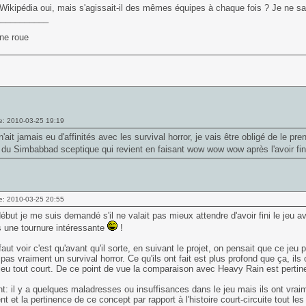
Wikipédia oui, mais s'agissait-il des mêmes équipes à chaque fois ? Je ne sa
___________
une roue
e: 2010-03-25 19:19
n'ait jamais eu d'affinités avec les survival horror, je vais être obligé de le pre
du Simbabbad sceptique qui revient en faisant wow wow wow après l'avoir fi
e: 2010-03-25 20:55
ébut je me suis demandé s'il ne valait pas mieux attendre d'avoir fini le jeu 
s une tournure intéressante
!
faut voir c'est qu'avant qu'il sorte, en suivant le projet, on pensait que ce jeu p
 pas vraiment un survival horror. Ce qu'ils ont fait est plus profond que ça, ils
 jeu tout court. De ce point de vue la comparaison avec Heavy Rain est pertin
: il y a quelques maladresses ou insuffisances dans le jeu mais ils ont vrai
nt et la pertinence de ce concept par rapport à l'histoire court-circuite tout les