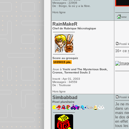
Messages : 22908
De : Borgo, là où y a la fibre.
Hors ligne
RainMakeR
Chef de Rubrique Nécrologique
Posté l
16+ ce
______
Score au grosquiz
1035015 pts.
Joue à
Yoshi and The Mysterious Book,
Cronos, Tormented Souls 2
Inscrit : Apr 01, 2003
Messages : 34559
De : Toulouse
Hors ligne
Simbabbad
Posté l
Pixel planétaire
Je ne m
dans un 
mais rie
le dos d
en effet
tous les