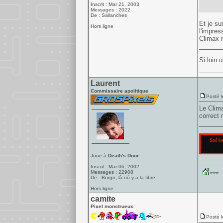
le jeu m
Inscrit : Mar 21, 2003
là qui vo
Messages : 2022
De : Sallanches
Et je su
Hors ligne
l'impres
Climax r
______
Si loin 
Laurent
Commissaire apolitique
Posté l
Le Clima
correct 
______
Joue à
Death's Door
Inscrit : Mar 06, 2002
Messages : 22908
De : Borgo, là où y a la fibre.
Hors ligne
camite
Pixel monstrueux
Posté l