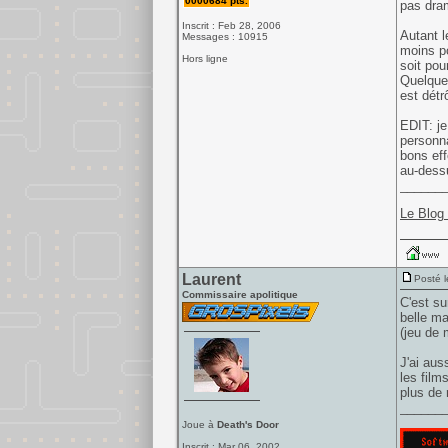
0000684 pts.
pas dram
Inscrit : Feb 28, 2006
Autant l
Messages : 10915
moins po
Hors ligne
soit pou
Quelque 
est détr
EDIT: je
personna
bons eff
au-dess
______
Le Blog
Laurent
Posté l
Commissaire apolitique
C'est su
belle ma
(jeu de 
J'ai aus
les film
plus de 
______
Joue à
Death's Door
Inscrit : Mar 06, 2002