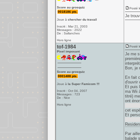
Score au grosquiz
Posté l
0018186 pts.
Je trouv
Joue à
chercher du travail
Inscrit : Mar 21, 2003
Messages : 2022
De : Sallanches
Hors ligne
tof-1984
Posté l
Pixel imposant
Je me su
première
interpré
Bon, je 
Score au grosquiz
0001488 pts.
En fait 
d'ouvrir
Joue à
la Super Famicom !!!
Et puis 
Inscrit : Oct 04, 2007
ma Wii à
Messages : 723
titré) m
De : Nice
ont énor
Hors ligne
m'inspir
cet espè
Et perso
industri
Resident
Par aill
balade s