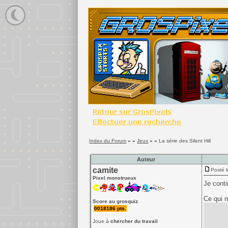
Index du Forum
» »
Jeux
» »
La série des Silent Hill
Auteur
camite
Posté l
Pixel monstrueux
Je conti
Ce qui 
Score au grosquiz
bêtement
0018186 pts.
est comp
vieilli 
Joue à
chercher du travail