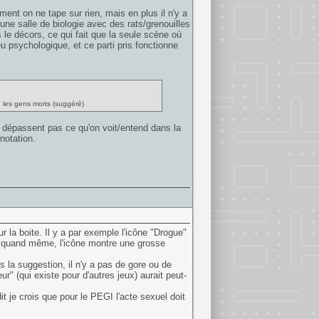
ment on ne tape sur rien, mais en plus il n'y a
une salle de biologie avec des rats/grenouilles
 le décors, ce qui fait que la seule scène où
 psychologique, et ce parti pris fonctionne
u les gens morts (suggéré)
e dépassent pas ce qu'on voit/entend dans la
 notation.
r la boite. Il y a par exemple l'icône "Drogue"
 quand même, l'icône montre une grosse
 la suggestion, il n'y a pas de gore ou de
r" (qui existe pour d'autres jeux) aurait peut-
t je crois que pour le PEGI l'acte sexuel doit