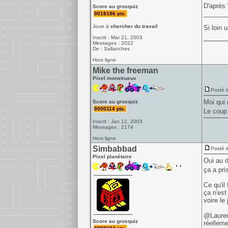
D'après 
Score au grosquiz
______
0018186 pts.
Joue à
chercher du travail
Si loin 
Inscrit : Mar 21, 2003
Messages : 2022
De : Sallanches
Hors ligne
Mike the freeman
Pixel monstrueux
Posté l
Moi qui 
Score au grosquiz
0000114 pts.
Le coup 
Inscrit : Jan 12, 2003
Messages : 2174
Hors ligne
Simbabbad
Posté l
Pixel planétaire
Oui au d
ça a pri
Ce qu'il 
ça n'est
voire le
@Laurent
Score au grosquiz
réelleme