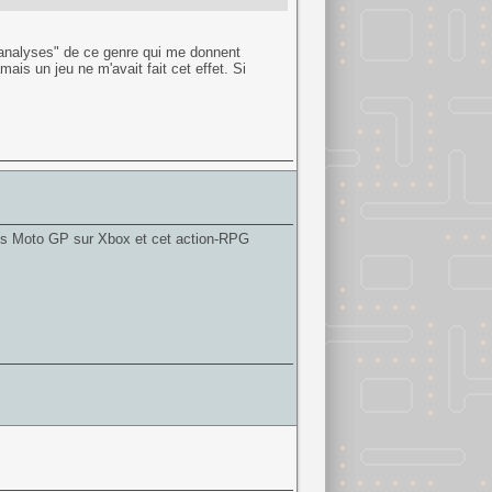
 troublé comme peut l'être Harry à ce moment
o-analyses" de ce genre qui me donnent
mais un jeu ne m'avait fait cet effet. Si
les Moto GP sur Xbox et cet action-RPG