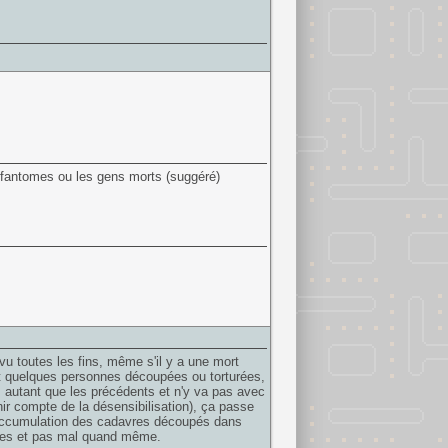
es fantomes ou les gens morts (suggéré)
t vu toutes les fins, même s'il y a une mort
nt quelques personnes découpées ou torturées,
s autant que les précédents et n'y va pas avec
nir compte de la désensibilisation), ça passe
'accumulation des cadavres découpés dans
tres et pas mal quand même.