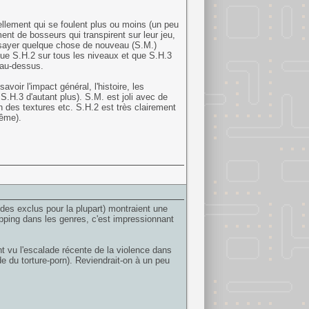
llement qui se foulent plus ou moins (un peu
t de bosseurs qui transpirent sur leur jeu,
essayer quelque chose de nouveau (S.M.)
que S.H.2 sur tous les niveaux et que S.H.3
 au-dessus.
voir l'impact général, l'histoire, les
S.H.3 d'autant plus). S.M. est joli avec de
n des textures etc. S.H.2 est très clairement
ême).
des exclus pour la plupart) montraient une
zapping dans les genres, c'est impressionnant
t vu l'escalade récente de la violence dans
e du torture-porn). Reviendrait-on à un peu