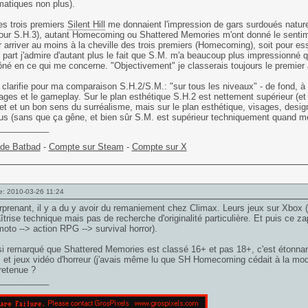
atiques non plus).
es trois premiers
Silent Hill
me donnaient l'impression de gars surdoués nature
ur S.H.3), autant Homecoming ou Shattered Memories m'ont donné le sentimen
r arriver au moins à la cheville des trois premiers (Homecoming), soit pour 
part j'admire d'autant plus le fait que S.M. m'a beaucoup plus impressionné 
ôné en ce qui me concerne. "Objectivement" je classerais toujours le premier
 clarifie pour ma comparaison S.H.2/S.M.: "sur tous les niveaux" - de fond, à sa
ges et le gameplay. Sur le plan esthétique S.H.2 est nettement supérieur (et 
et et un bon sens du surréalisme, mais sur le plan esthétique, visages, desig
us (sans que ça gêne, et bien sûr S.M. est supérieur techniquement quand m
___________
 de Batbad
-
Compte sur Steam
-
Compte sur X
e: 2010-03-26 11:24
rprenant, il y a du y avoir du remaniement chez Climax. Leurs jeux sur Xbox (
îtrise technique mais pas de recherche d'originalité particulière. Et puis ce 
moto --> action RPG --> survival horror).
si remarqué que Shattered Memories est classé 16+ et pas 18+, c'est étonnan
s et jeux vidéo d'horreur (j'avais même lu que SH Homecoming cédait à la mod
retenue ?
___________