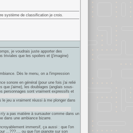
re système de classification je crois.
emps, je voudrais juste apporter des
triviales que les spoilers et (j'imagine)
 ambiance. Dès le menu, on a l'impression
e sonore en général (pour une fois j'ai relié
s que j'aime), les doublages (anglais sous-
es personnages sont vraiment expressifs et
réatures de la première course-poursuite
es le jeu a vraiment réussi à me plonger dans
a ville qui gèle/fond au tout début, un bruit
il n'y a pas matière à sursauter comme dans un
me dans une ambiance bizarre.
 incroyablement immersif, ça aussi : que l'on
r ...???..., ou que l'on pianote sur son