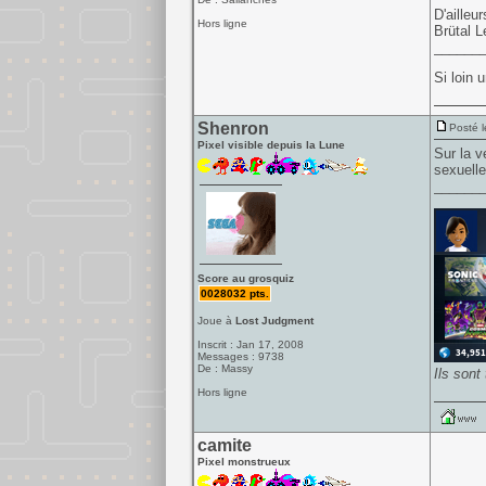
D'ailleu
Hors ligne
Brütal 
______
Si loin 
Shenron
Posté l
Pixel visible depuis la Lune
Sur la v
sexuelle
______
Score au grosquiz
0028032 pts.
Joue à
Lost Judgment
Inscrit : Jan 17, 2008
Messages : 9738
De : Massy
Ils sont
Hors ligne
camite
Pixel monstrueux