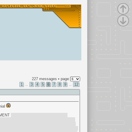
227 messages • page
1
3
4
5
6
7
8
9
12
...
...
nial
TEMENT
au genre de filles dont je tombais
près l'histoire avec Michelle qui pour le coup
s. Sauf que c'est la reine du bal qui a un peu
e par rapport à ce stéréotype et là dessus paf,