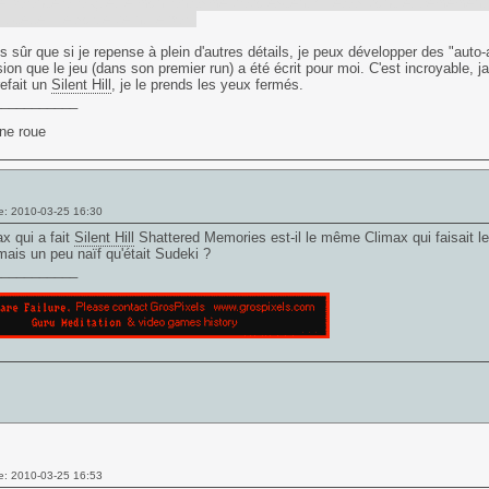
e balance à la gueule mon fantasme d'adolescent ! J'étais donc extrêmement
it cette fille sortie de nulle part.
is sûr que si je repense à plein d'autres détails, je peux développer des "aut
sion que le jeu (dans son premier run) a été écrit pour moi. C'est incroyable, ja
efait un
Silent Hill
, je le prends les yeux fermés.
___________
une roue
e: 2010-03-25 16:30
x qui a fait
Silent Hill
Shattered Memories est-il le même Climax qui faisait 
mais un peu naïf qu'était Sudeki ?
___________
e: 2010-03-25 16:53