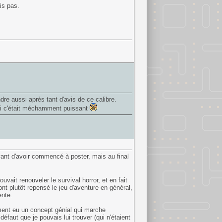
is pas.
ndre aussi après tant d'avis de ce calibre.
ni c'était méchamment puissant
avant d'avoir commencé à poster, mais au final
ouvait renouveler le survival horror, et en fait
 ont plutôt repensé le jeu d'aventure en général,
ente.
ment eu un concept génial qui marche
 défaut que je pouvais lui trouver (qui n'étaient