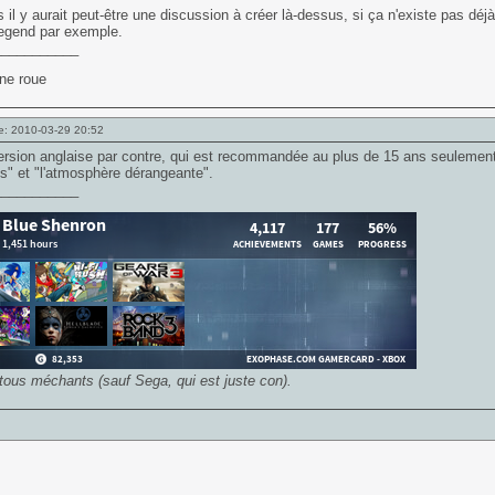
rs il y aurait peut-être une discussion à créer là-dessus, si ça n'existe pas dé
Legend par exemple.
___________
une roue
e: 2010-03-29 20:52
ersion anglaise par contre, qui est recommandée au plus de 15 ans seulement, 
s" et "l'atmosphère dérangeante".
___________
 tous méchants (sauf Sega, qui est juste con).