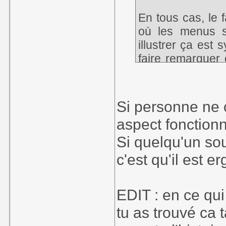
En tous cas, le 
où les menus s
illustrer ça est
faire remarquer e
démonstratif. Si
plupart des gens
peu comme la tra
Si personne ne c
foot : il faut so
aspect fonctionn
remarquer en mal,
Si quelqu'un sou
c'est qu'il est 
EDIT : en ce qui
tu as trouvé ca t