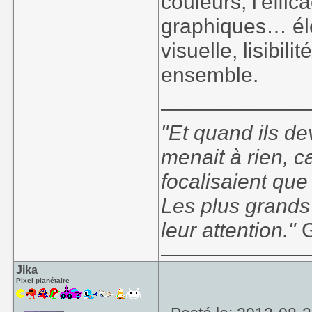
couleurs, l'effi
graphiques… él
visuelle, lisibil
ensemble.
____________
"Et quand ils d
menait à rien, c
focalisaient que
Les plus grands
leur attention."
G
Jika
Pixel planétaire