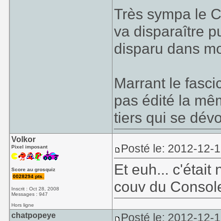
Très sympa le C
va disparaître p
disparu dans moi
Marrant le fasci
pas édité la mêm
tiers qui se dév
Volkor
Posté le: 2012-12-
Pixel imposant
Et euh... c'étai
Score au grosquiz
0028294 pts.
couv du Consol
Inscrit : Oct 28, 2008
Messages : 947
Hors ligne
chatpopeye
Posté le: 2012-12-