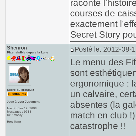
raconte l'histoi
courses de caiss
exactement l'ef
Secret Story pou
Shenron
Posté le: 2012-08-
Pixel visible depuis la Lune
Le menu des Fif
sont esthétiquem
ergonomique : l
Score au grosquiz
un calvaire, cer
0028032 pts.
absentes (la gal
Joue à
Lost Judgment
Inscrit : Jan 17, 2008
Messages : 9738
match en club !)
De : Massy
Hors ligne
catastrophe !!