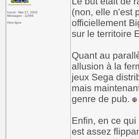
Le but était de
(non, elle n'est
Inscrit : Mar 27, 2003
Messages : 11566
officiellement B
Hors ligne
sur le territoire
Quant au parallè
allusion à la f
jeux Sega distri
mais maintenant
genre de pub.
Enfin, en ce qui
est assez flippan