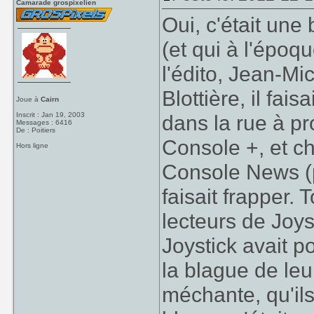
Camarade grospixelien
Oui, c'était une 
(et qui à l'époq
l'édito, Jean-Mi
Blottière, il fai
Joue à
Cairn
Inscrit : Jan 19, 2003
dans la rue à p
Messages : 6416
De : Poitiers
Console +, et cha
Hors ligne
Console News (pr
faisait frapper. 
lecteurs de Joys
Joystick avait p
la blague de leu
méchante, qu'ils