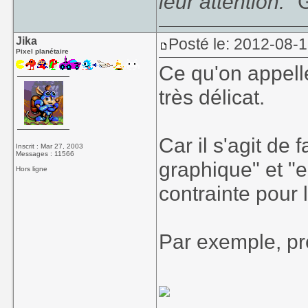
leur attention."
G
Jika
Posté le: 2012-08-
Pixel planétaire
Ce qu'on appelle
très délicat.
Car il s'agit de
Inscrit : Mar 27, 2003
Messages : 11566
graphique" et "e
Hors ligne
contrainte pour l
Par exemple, pre