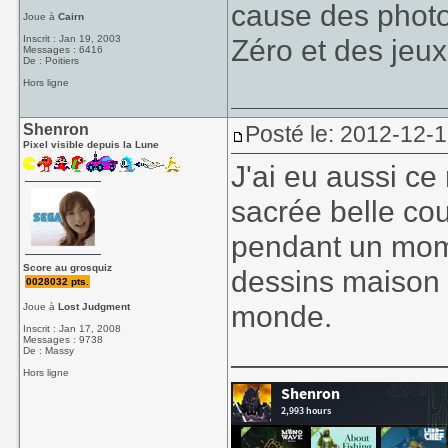
cause des photo
Joue à
Cairn
Inscrit : Jan 19, 2003
Zéro et des je
Messages : 6416
De : Poitiers
Hors ligne
Shenron
Posté le: 2012-12-
Pixel visible depuis la Lune
J'ai eu aussi c
sacrée belle cou
pendant un mome
Score au grosquiz
dessins maison
0028032 pts.
monde.
Joue à
Lost Judgment
Inscrit : Jan 17, 2008
Messages : 9738
____________
De : Massy
Hors ligne