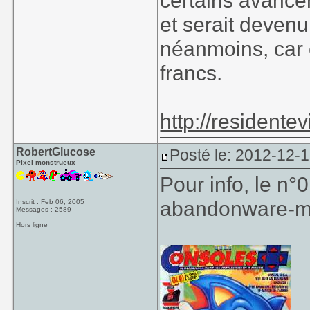
certains avancen
et serait deven
néanmoins, car 
francs.
http://residente
RobertGlucose
Posté le: 2012-12-
Pixel monstrueux
Pour info, le n°
abandonware-m
Inscrit : Feb 06, 2005
Messages : 2589
Hors ligne