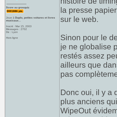
histoire de timi
la presse papier
Score au grosquiz
0001886 pts.
sur le web.
Joue à
Duplo, petites voitures et livres
musicaux...
Inscrit : Mar 15, 2003
Messages : 2702
De : Lyon
Sinon pour le d
Hors ligne
je ne globalise 
restés assez p
ailleurs que dan
pas complètement
Donc oui, il y a
plus anciens qui
WipeOut évidem