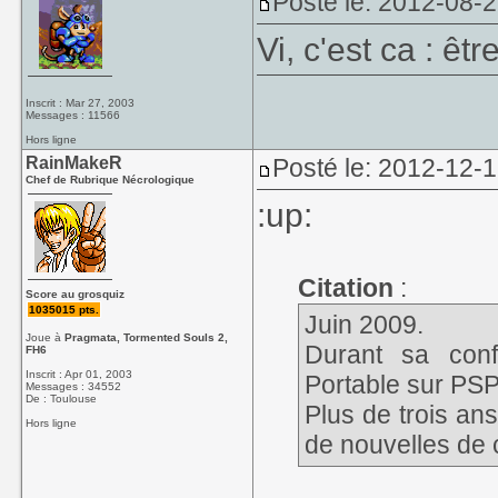
Posté le: 2012-08-
Vi, c'est ca : êtr
Inscrit : Mar 27, 2003
Messages : 11566
Hors ligne
RainMakeR
Posté le: 2012-12-
Chef de Rubrique Nécrologique
:up:
Citation
:
Score au grosquiz
1035015 pts.
Juin 2009.
Joue à
Pragmata, Tormented Souls 2,
Durant sa con
FH6
Inscrit : Apr 01, 2003
Portable sur PSP
Messages : 34552
De : Toulouse
Plus de trois an
Hors ligne
de nouvelles de ce