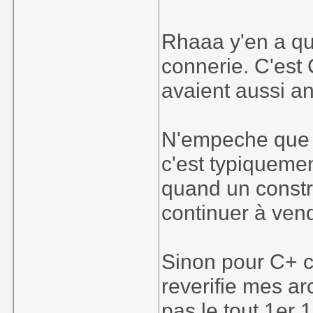
Rhaaa y'en a qu
connerie. C'es
avaient aussi
N'empeche que j
c'est typiquemen
quand un constru
continuer à ven
Sinon pour C+ c'
reverifie mes ar
pas le tout 1er 