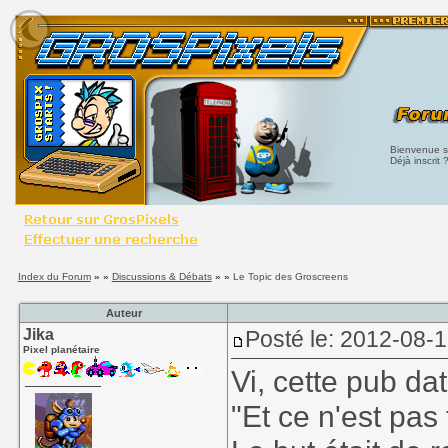
Bienvenue su
Déjà inscrit 
Index du Forum
» »
Discussions & Débats
» »
Le Topic des Groscreens
Auteur
Jika
Posté le: 2012-08-
Pixel planétaire
Vi, cette pub da
"Et ce n'est pas f