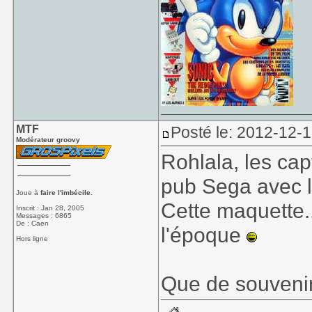
MTF
Posté le: 2012-12-
Modérateur groovy
Rohlala, les cap
pub Sega avec l
Joue à
faire l'imbécile.
Cette maquette.
Inscrit : Jan 28, 2005
Messages : 6865
De : Caen
l'époque
Hors ligne
Que de souvenir