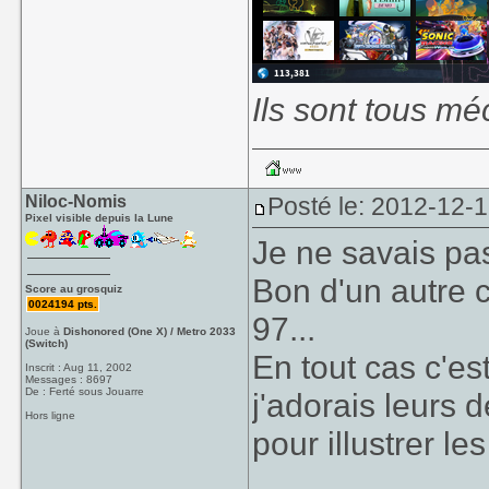
Ils sont tous mé
Niloc-Nomis
Posté le: 2012-12-
Pixel visible depuis la Lune
Je ne savais pas
Bon d'un autre c
Score au grosquiz
0024194 pts.
97...
Joue à
Dishonored (One X) / Metro 2033
(Switch)
En tout cas c'es
Inscrit : Aug 11, 2002
Messages : 8697
De : Ferté sous Jouarre
j'adorais leurs 
Hors ligne
pour illustrer le