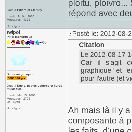
ploitu, ploivro.
répond avec de
Joue à
Pillars of Eternity
Inscrit : Jul 04, 2005
Messages : 4372
Hors ligne
twipol
Posté le: 2012-08-
Pixel monstrueux
Citation
:
Le 2012-08-17 13:
Car il s'agit 
graphique" et "e
Score au grosquiz
pour l'autre (et v
0001886 pts.
Joue à
Duplo, petites voitures et livres
musicaux...
Inscrit : Mar 15, 2003
Messages : 2702
De : Lyon
Ah mais là il y
Hors ligne
composante à pa
les faits, d'une 