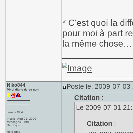
* C'est quoi la d
pour moi à part r
la même chose…
_____________
Niko844
Posté le: 2009-07-03
Pixel digne de ce nom
Citation
:
Le 2009-07-01 21:
Joue à
SF4
Inscrit : Aug 21, 2006
Citation
:
Messages : 198
De : Dijon
Hors ligne