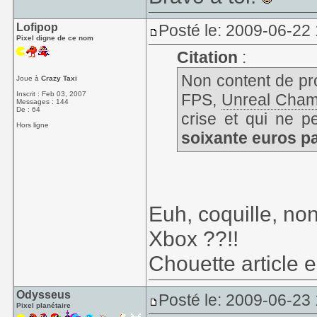
Lofipop
Posté le: 2009-06-22
Pixel digne de ce nom
Citation
:
Non content de pr
Joue à
Crazy Taxi
Inscrit : Feb 03, 2007
FPS,
Unreal Cham
Messages : 144
De : 64
crise et qui ne p
Hors ligne
soixante euros p
Euh, coquille, no
Xbox ??!!
Chouette article 
Odysseus
Posté le: 2009-06-23
Pixel planétaire