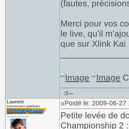
(fautes, précision
??!!
Chouette article e
Merci pour vos co
[ Ce Message a été
le live, qu'il m'a
que sur Xlink Kai
_____________
C
Laurent
Posté le: 2009-06-27
Commissaire apolitique
Petite levée de 
Championship 2
: