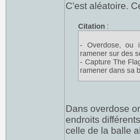
C'est aléatoire. C
Citation
:
- Overdose, ou il
ramener sur des s
- Capture The Flag
ramener dans sa b
* C'est quoi la di
part remplacer un
Dans overdose on 
endroits différent
celle de la balle 