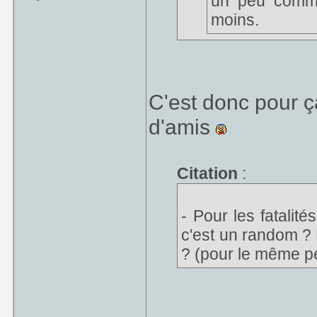
un peu comme 
moins.
Aaaaaaaah on éco
fouette sur le cha
C'est donc pour ç
d'amis
Citation
:
- Pour les fatalit
c'est un random ? 
? (pour le même pe