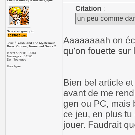
Chef de Rubrique Nécrologique
Citation
:
un peu comme dans 
Score au grosquiz
1035015 pts.
Aaaaaaaah on éco
Joue à
Yoshi and The Mysterious
Book, Cronos, Tormented Souls 2
qu'on fouette sur
Inscrit : Apr 01, 2003
Messages : 34561
De : Toulouse
Hors ligne
Bien bel article e
avant de me rendr
gen ou PC, mais bi
ce jeu, en plus tu
jouer. Faudrait qu