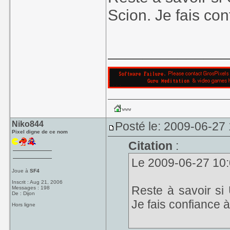
Scion. Je fais con
_____________
Niko844
Posté le: 2009-06-27
Pixel digne de ce nom
Citation
:
Le 2009-06-27 10:0
Joue à
SF4
Inscrit : Aug 21, 2006
Reste à savoir si
Messages : 198
De : Dijon
Je fais confiance à
Hors ligne