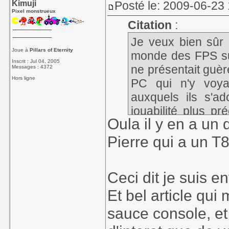
Kimuji
Posté le: 2009-06-23
Pixel monstrueux
Citation
:
Je veux bien sûr 
Joue à
Pillars of Eternity
monde des FPS sur
Inscrit : Jul 04, 2005
ne présentait guè
Messages : 4372
Hors ligne
PC qui n'y voyai
auxquels ils s'ad
jouabilité plus p
Oula il y en a un q
plus fluide, leur s
soft qui n'apport
Pierre qui a un T
inchangé depuis d
Ceci dit je suis e
Et bel article qui
sauce console, et