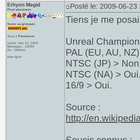
Erhynn Megid
Posté le: 2009-06-23
Pixel planétaire
Tiens je me posai
Score au grosquiz
0004551 pts.
Joue à
Freelancer
Unreal Championsh
Inscrit : Nov 22, 2003
Messages : 13043
PAL (EU, AU, NZ) 
De : Orléans
Hors ligne
NTSC (JP) > Non
NTSC (NA) > Oui
16/9 > Oui.
Source :
http://en.wikipe
Soucis connus :