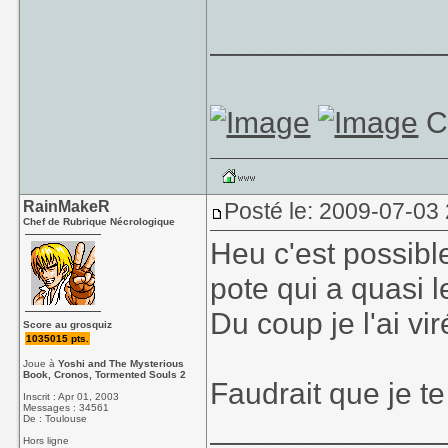
_____________
C
RainMakeR
Posté le: 2009-07-03
Chef de Rubrique Nécrologique
Heu c'est possible
pote qui a quasi 
Du coup je l'ai vir
Score au grosquiz
1035015 pts.
Joue à
Yoshi and The Mysterious
Book, Cronos, Tormented Souls 2
Faudrait que je te
Inscrit : Apr 01, 2003
Messages : 34561
_____________
De : Toulouse
Hors ligne