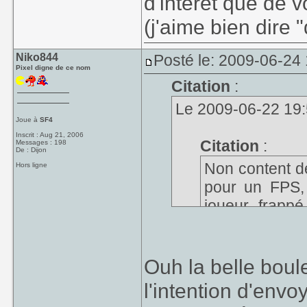
d'interet que de 
(j'aime bien dire 
Niko844
Posté le: 2009-06-24
Pixel digne de ce nom
Citation
:
Le 2009-06-22 19:56
Joue à
SF4
Inscrit : Aug 21, 2006
Citation
:
Messages : 198
De : Dijon
Non content d
Hors ligne
pour un FPS
joueur frapp
permettre le
pour jouer sur
Ouh la belle boule
l'intention d'envo
Euh, coquille, no