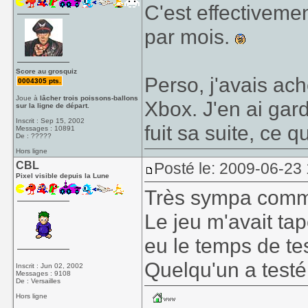
C'est effectiveme
par mois.
Score au grosquiz
Perso, j'avais ach
0004305 pts.
Joue à
lâcher trois poissons-ballons
Xbox. J'en ai gar
sur la ligne de départ.
Inscrit : Sep 15, 2002
fuit sa suite, ce 
Messages : 10891
De : ?????
Hors ligne
CBL
Posté le: 2009-06-23
Pixel visible depuis la Lune
Très sympa comme
Le jeu m'avait tap
eu le temps de tes
Quelqu'un a testé 
Inscrit : Jun 02, 2002
Messages : 9108
De : Versailles
Hors ligne