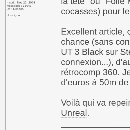
la tête" ou "Foli
Inscrit : Nov 22, 2003
Messages : 13043
cocasses) pour le
De : Orléans
Hors ligne
Excellent article
chance (sans conn
UT 3 Black sur S
connexion...), d'au
rétrocomp 360. Je
d'euros à 50m de
Voilà qui va rep
Unreal
.
_____________