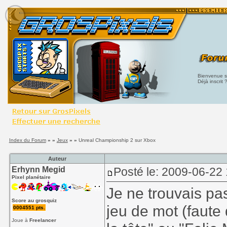
Bienvenue su
Déjà inscrit 
Index du Forum
» »
Jeux
» »
Unreal Championship 2 sur Xbox
Auteur
Erhynn Megid
Posté le: 2009-06-22
Pixel planétaire
Je ne trouvais pa
Score au grosquiz
jeu de mot (faute
0004551 pts.
Joue à
Freelancer