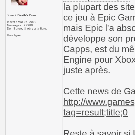
la plupart des sit
ce jeu à Epic Game
Joue à
Death's Door
Inscrit : Mar 06, 2002
mais Epic l'a abs
Messages : 22908
De : Borgo, là où y a la fibre.
développe son pre
Hors ligne
Capps, est du mê
Engine pour Xbox
juste après.
Cette news de Ga
http://www.game
tag=result;title;0
Reste à savoir si