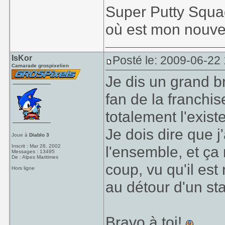
Super Putty Squa
où est mon nouve
IsKor
Posté le: 2009-06-22
Camarade grospixelien
Je dis un grand b
fan de la franchi
totalement l'exist
Je dois dire que j
Joue à
Diablo 3
Inscrit : Mar 28, 2002
l'ensemble, et ça
Messages : 13495
De : Alpes Maritimes
coup, vu qu'il est
Hors ligne
au détour d'un sta
Bravo à toi!