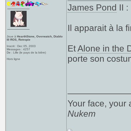
James Pond
II 
Il apparait à la f
Joue à
HearthStone, Overwatch, Diablo
III ROS, Retropie
Et
Alone in the 
Inscrit : Dec 05, 2003
Messages : 4257
De : Lille (le pays de la bière)
porte son costu
Hors ligne
____________
Your face, your 
Nukem