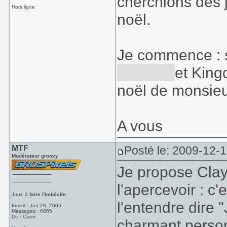
cherchions des j
Hors ligne
noël.
Je commence : 
un boss
et King
noël de monsieu
A vous
MTF
Posté le: 2009-12-
Modérateur groovy
Je propose Clayf
l'apercevoir : c
Joue à
faire l'imbécile.
l'entendre dire "
Inscrit : Jan 28, 2005
Messages : 6865
De : Caen
charmant person