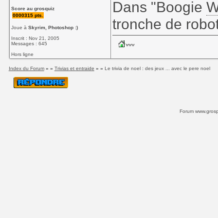
Dans "Boogie
W
Score au grosquiz
0000315 pts.
tronche de robot
Joue à
Skyrim, Photoshop :)
Inscrit : Nov 21, 2005
Messages : 645
Hors ligne
Index du Forum
» »
Trivias et entraide
» »
Le trivia de noel : des jeux ... avec le pere noel
Forum www.grospi