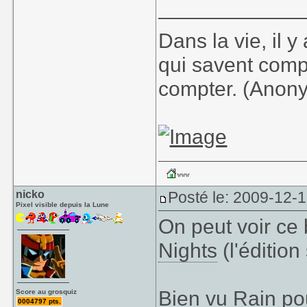
____________
Dans la vie, il 
qui savent comp
compter. (Anon
nicko
Posté le: 2009-12-
Pixel visible depuis la Lune
On peut voir ce
Nights
(l'éditio
Bien vu Rain po
Score au grosquiz
0004797 pts.