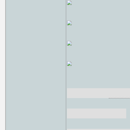
Christmas
Night
Secret of Mana