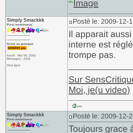
Simply Smackkk
Posté le: 2009-12-1
Pixel monstrueux
Il apparait aus
interne est régl
Score au grosquiz
1036505 pts.
trompe pas.
Inscrit : Mar 06, 2002
Messages : 2332
____________
Hors ligne
Sur SensCritiqu
Moi, je(u video)
Simply Smackkk
Posté le: 2009-12-
Pixel monstrueux
Toujours grace 