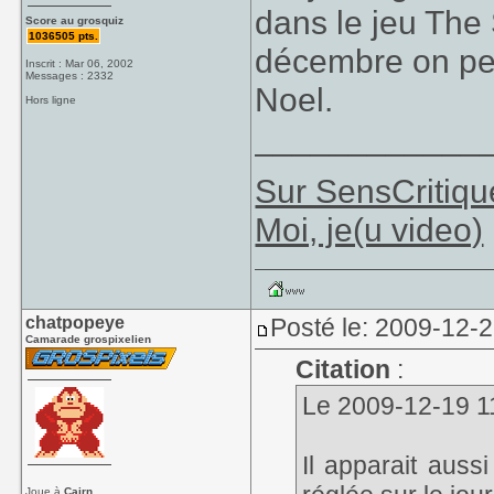
dans le jeu The
Score au grosquiz
1036505 pts.
décembre on pe
Inscrit : Mar 06, 2002
Messages : 2332
Noel.
Hors ligne
____________
Sur SensCritiqu
Moi, je(u video)
chatpopeye
Posté le: 2009-12-
Camarade grospixelien
Citation
:
Le 2009-12-19 11
Il apparait auss
Joue à
Cairn