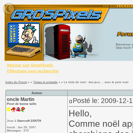
Bienvenue su
Déjà inscrit 
Index du Forum
» »
Trivias et entraide
» »
Le trivia de noel : des jeux ... avec le pere noel
Auteur
oncle Martin
Posté le: 2009-12-
Pixel de bonne taille
Hello,
Comme noël app
Joue à
Starcraft 2/DOTA
Inscrit : Jan 29, 2007
Messages : 370