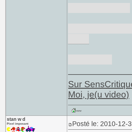
Stupid Invaders
James Pond 2:
Pond
Les Sims 2
____________
Sur SensCritiqu
Moi, je(u video)
stan w d
Posté le: 2010-12-
Pixel imposant