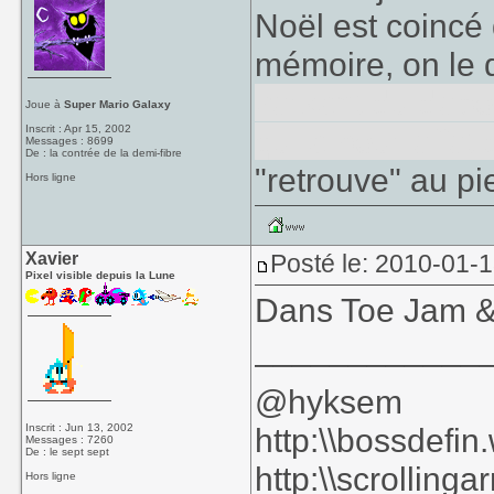
Noël est coincé 
mémoire, on le d
versant du débo
Joue à
Super Mario Galaxy
Inscrit : Apr 15, 2002
qui a pour effet 
Messages : 8699
De : la contrée de la demi-fibre
"retrouve" au pi
Hors ligne
Xavier
Posté le: 2010-01-
Pixel visible depuis la Lune
Dans Toe Jam & 
____________
@hyksem
Inscrit : Jun 13, 2002
http:\\bossdefi
Messages : 7260
De : le sept sept
http:\\scrolling
Hors ligne