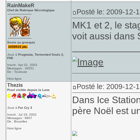
RainMakeR
Posté le: 2009-12-1
Chef de Rubrique Nécrologique
MK1 et 2, le sta
voit aussi dans
Score au grosquiz
____________
1035015 pts.
Joue à
Pragmata, Tormented Souls 2,
FH6
Inscrit : Apr 01, 2003
Messages : 34551
De : Toulouse
Hors ligne
Thezis
Posté le: 2009-12-
Pixel visible depuis la Lune
Dans Ice Statio
père Noël est u
Joue à
Far Cry 3
Inscrit : Jul 19, 2002
Messages : 8907
De : Bruxelles
Hors ligne