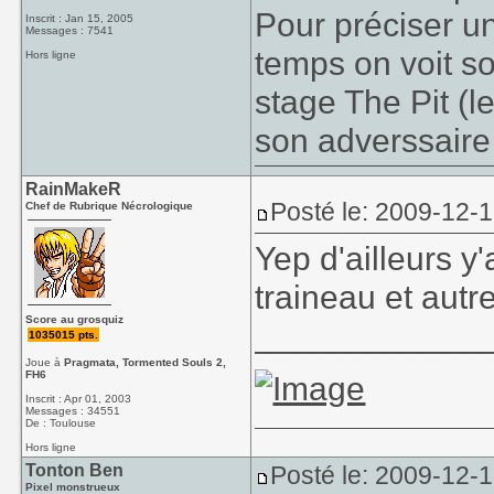
Pour préciser un
Inscrit : Jan 15, 2005
Messages : 7541
temps on voit s
Hors ligne
stage The Pit (le
son adverssaire 
RainMakeR
Posté le: 2009-12-
Chef de Rubrique Nécrologique
Yep d'ailleurs y
traineau et autr
Score au grosquiz
____________
1035015 pts.
Joue à
Pragmata, Tormented Souls 2,
FH6
Inscrit : Apr 01, 2003
Messages : 34551
De : Toulouse
Hors ligne
Tonton Ben
Posté le: 2009-12-
Pixel monstrueux