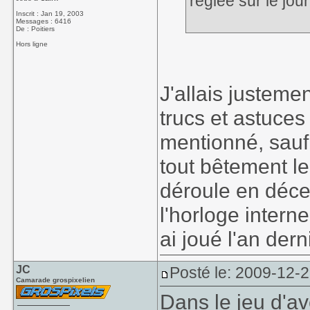
réglée sur le jou
Inscrit : Jan 19, 2003
Messages : 6416
De : Poitiers
Hors ligne
J'allais justem
trucs et astuces
mentionné, sauf 
tout bêtement le
déroule en déce
l'horloge intern
ai joué l'an derni
JC
Posté le: 2009-12-
Camarade grospixelien
Dans le jeu d'a