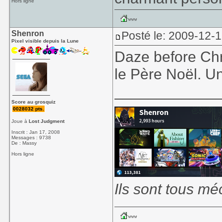
Hors ligne
Shenron
Posté le: 2009-12-1
Pixel visible depuis la Lune
Daze before Chr
le Père Noël. Un
____________
Score au grosquiz
0028032 pts.
Joue à
Lost Judgment
Inscrit : Jan 17, 2008
Messages : 9738
De : Massy
Hors ligne
Ils sont tous mé