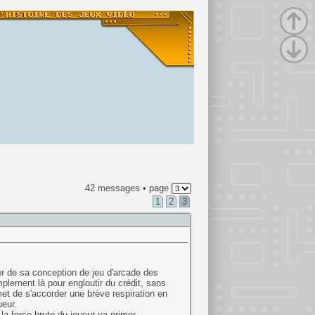
42 messages • page
1
2
3
ier de sa conception de jeu d'arcade des
mplement là pour engloutir du crédit, sans
et de s'accorder une brève respiration en
ueur.
la force brute du joueur va primer.