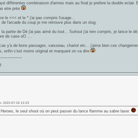
ayé différentes combinaison d'armes mais au final je prefere la double eclair. 
as etre près
re le <<< et le ^ j'ai pas compris l'usage...
 de l'arcade du coup je me retrouve plus dans un slug.
 la partie de Dé j'ai pas aimé du tout... Surtout j'ai rien compris, je lance le d
re de case oO ....
cas y'a de bons passages, vaisseau, chariot etc... j'aime bien ces changements
s, enfin c'est moins original et marquant on va dire
___________
e: 2022-07-19 12:23
 Heroes
, le seul shoot où on peut passer du lance flamme au sabre laser.