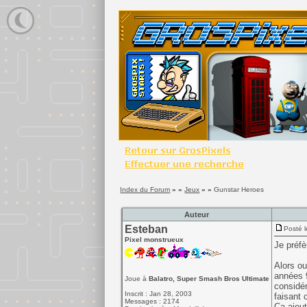
Index du Forum
» »
Jeux
» »
Gunstar Heroes
Auteur
Esteban
Posté l
Pixel monstrueux
Je préf
Alors ou
années 9
Joue à
Balatro, Super Smash Bros Ultimate
considér
Inscrit : Jan 28, 2003
faisant 
Messages : 2174
Ca ajout