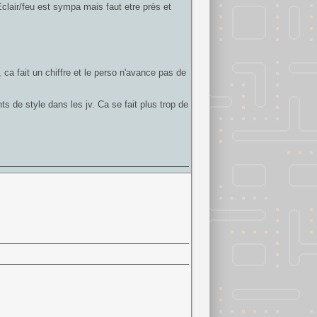
Eclair/feu est sympa mais faut etre près et
é, ca fait un chiffre et le perso n'avance pas de
 de style dans les jv. Ca se fait plus trop de