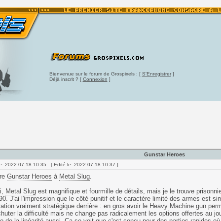
Bienvenue sur le forum de Grospixels : [
S'Enregistrer
]
Déjà inscrit ? [
Connexion
]
Gunstar Heroes
e: 2022-07-18 10:35 [ Edité le: 2022-07-18 10:37 ]
ère
Gunstar Heroes
à
Metal Slug
.
i,
Metal Slug
est magnifique et fourmille de détails, mais je le trouve prisonn
0. J'ai l'impression que le côté punitif et le caractère limité des armes est si
ation vraiment stratégique derrière : en gros avoir le Heavy Machine gun perm
chuter la difficulté mais ne change pas radicalement les options offertes au jo
e de la linéarité aussi. Ca se voit que c'est conçu pour des parties rapides où 