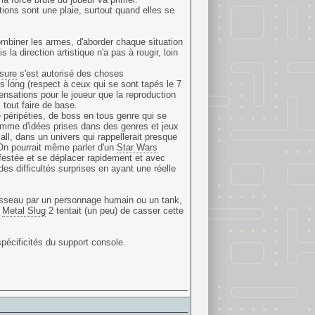
stions sont une plaie, surtout quand elles se
mbiner les armes, d'aborder chaque situation
la direction artistique n'a pas à rougir, loin
sure
s'est autorisé des choses
 long (respect à ceux qui se sont tapés le 7
ensations pour le joueur que la reproduction
 tout faire de base.
 péripéties, de boss en tous genre qui se
somme d'idées prises dans des genres et jeux
ll, dans un univers qui rappellerait presque
On pourrait même parler d'un
Star Wars
infestée et se déplacer rapidement et avec
es difficultés surprises en ayant une réelle
aisseau par un personnage humain ou un tank,
,
Metal Slug
2 tentait (un peu) de casser cette
pécificités du support console.