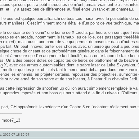
ations qui sont petit à petit introduites ne m'ont jamais vraiment plu : les infe
ent. et il y a assez peu de différences au final entre un tank et un chameau.
Heroes est quelque peu affranchi de tous ces maux, avec la possibilité de co
eurs manières. C'est infiniment moins détaillé d'un point de vue technique, mais 
e la contrainte de "nourrir" une borne de X crédits par heure, on sent que
Trea
geables en arcade, notamment le fameux jeu de l'oie, des passages trèèèèèès
n expert), mais aussi une barre de vie qui permet de basculer dans d'autres s
 parfait. On peut innover, tenter des choses avec un perso qui peut à peu près
uelque chose de grisant et de profondément généreux dans le foisonnement de
fient à mesure que l'on augmente la difficulté, dans cette façon de faire la 
es. On a des persos dotés de capacités de héros de platformer et de beat'em a
an
X, avec des armes customisables dont le sabre laser de Luke Skywalker. 
x, meilleur que les jeux officiels tant le héros peut débarquer dans une zone 
entre les ennemis, en projeter certains, repousser des projectiles, surmonter d
e survivre armé de son sabre et de son blaster, à l'instar d'un chevalier Jedi.
as cette impression de shoot'em up où l'on aurait simplement remplacé le v
 upgrades imposés et son boss qui nous attend à la fin du niveau. D'ailleurs
.
part, GH approfondit l'expérience d'un Contra 3 en l'adaptant réellement aux s
___________
: mode7_13
e: 2022-07-18 10:54