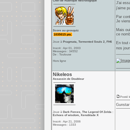
Chef de Rubrique Nécrologique
J'ai ess
j'aime p
Par cont
Je viens
Mais oui
Score au grosquiz
ce nomb
1035015 pts.
Joue à
Pragmata, Tormented Souls 2, FH6
En tout 
nos jour
Inscrit : Apr 01, 2003
Messages : 34552
______
De : Toulouse
Hors ligne
Nikeleos
Assassin de Doubleur
Posté l
Gunstar
Joue à
Dark Forces, The Legend Of Zelda :
Echoes of wisdom, Xenoblade X
Inscrit : Apr 21, 2006
Messages : 1333