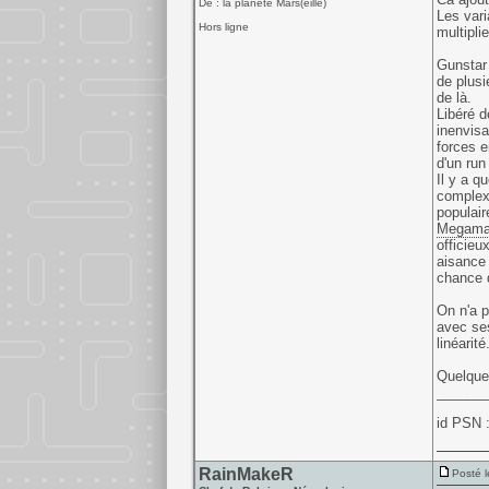
De : la planète Mars(eille)
Les vari
Hors ligne
multipli
Gunstar 
de plusi
de là.
Libéré d
inenvisa
forces e
d'un run
Il y a q
complexi
populair
Megam
officieu
aisance 
chance d
On n'a p
avec ses
linéarité
Quelque 
______
id PSN 
RainMakeR
Posté l