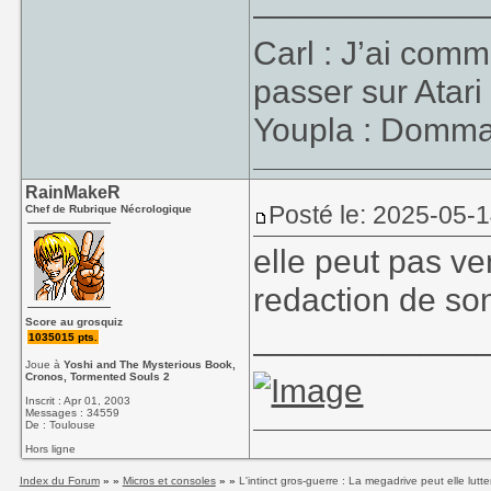
____________
Carl : J’ai co
passer sur Atari
Youpla : Dommage
RainMakeR
Posté le: 2025-05-
Chef de Rubrique Nécrologique
elle peut pas ven
redaction de so
Le jeu tient
Score au grosquiz
____________
1035015 pts.
supplémentaire...
Joue à
Yoshi and The Mysterious Book,
1992 ?
Cronos, Tormented Souls 2
Inscrit : Apr 01, 2003
On attend la ré
Messages : 34559
De : Toulouse
Hors ligne
Index du Forum
» »
Micros et consoles
» »
L'intinct gros-guerre : La megadrive peut elle lut