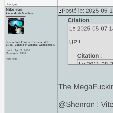
Hors ligne
Nikeleos
Posté le: 2025-05-
Assassin de Doubleur
Citation
:
Le 2025-05-07 14:
UP !
Joue à
Dark Forces, The Legend Of
Zelda : Echoes of wisdom, Xenoblade X
Inscrit : Apr 21, 2006
Messages : 1333
Citation
:
Hors ligne
Le 2011-08-29
qui est la pl
The MegaFucking
@Shenron ! Vite