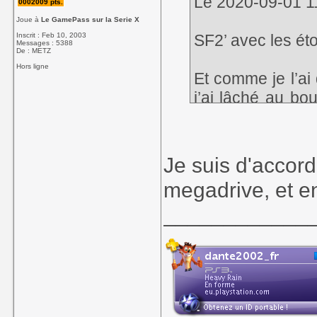
Le 2020-09-01 11:
0002009 pts.
Joue à
Le GamePass sur la Serie X
Inscrit : Feb 10, 2003
SF2’ avec les éto
Messages : 5388
De : METZ
Hors ligne
Et comme je l’ai 
j’ai lâché au bo
incessants qui ren
Je suis d'accord
megadrive, et en
____________