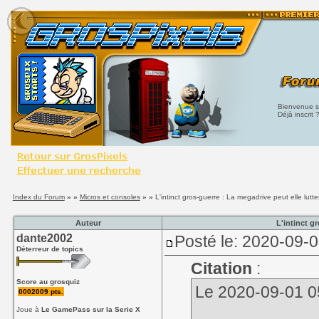
Bienvenue su
Déjà inscrit 
Index du Forum
» »
Micros et consoles
» »
L'intinct gros-guerre : La megadrive peut elle lut
Auteur
L'intinct g
dante2002
Posté le: 2020-09-
Déterreur de topics
Citation
:
Score au grosquiz
Le 2020-09-01 05:1
0002009 pts.
Joue à
Le GamePass sur la Serie X