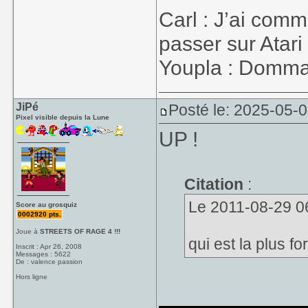
et en plus j'aime
Carl : J’ai co
passer sur Atari
Youpla : Dommage
JiPé
Posté le: 2025-05-
Pixel visible depuis la Lune
UP !
Citation
:
Le 2011-08-29 06
Score au grosquiz
0002920 pts.
Joue à
STREETS OF RAGE 4 !!!
qui est la plus f
Inscrit : Apr 26, 2008
Messages : 5622
De : valence passion
Hors ligne