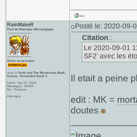
RainMakeR
Posté le: 2020-09-0
Chef de Rubrique Nécrologique
Citation
:
Le 2020-09-01 11:
SF2’ avec les éto
Score au grosquiz
1035015 pts.
Joue à
Yoshi and The Mysterious Book,
Il etait a peine
Cronos, Tormented Souls 2
Inscrit : Apr 01, 2003
Messages : 34559
De : Toulouse
edit : MK =
mort
Hors ligne
doutes
____________