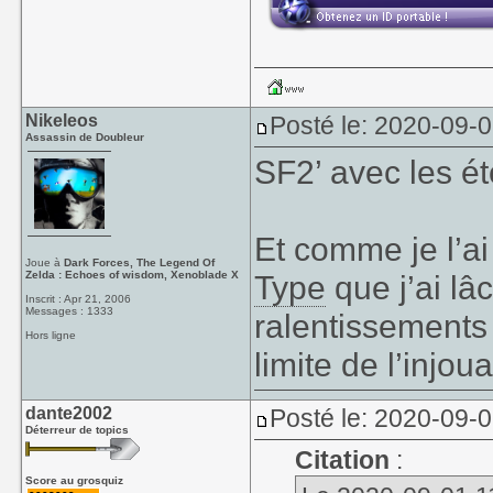
Nikeleos
Posté le: 2020-09-0
Assassin de Doubleur
SF2’ avec les ét
Et comme je l’ai 
Joue à
Dark Forces, The Legend Of
Zelda : Echoes of wisdom, Xenoblade X
Type
que j’ai l
Inscrit : Apr 21, 2006
Messages : 1333
ralentissements 
Hors ligne
limite de l’injou
dante2002
Posté le: 2020-09-0
Déterreur de topics
Citation
:
Score au grosquiz