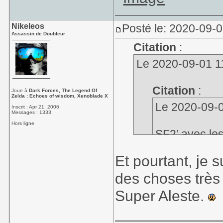
Nikeleos
Posté le: 2020-09-
Assassin de Doubleur
Citation
:
Le 2020-09-01 11
Citation
:
Joue à
Dark Forces, The Legend Of
Zelda : Echoes of wisdom, Xenoblade X
Le 2020-09-01
Inscrit : Apr 21, 2006
Messages : 1333
Hors ligne
SF2’ avec les
Et pourtant, je s
Et comme je l
Type
que j’a
des choses trè
ralentisseme
Super Aleste.
limite de l’in
____________
Je suis d'accord