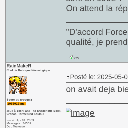
On attend la ré
____________
"D'accord Force
qualité, je prend
RainMakeR
Chef de Rubrique Nécrologique
Posté le: 2025-05-
on avait deja b
____________
Score au grosquiz
1035015 pts.
Joue à
Yoshi and The Mysterious Book,
Cronos, Tormented Souls 2
Inscrit : Apr 01, 2003
Messages : 34559
De : Toulouse