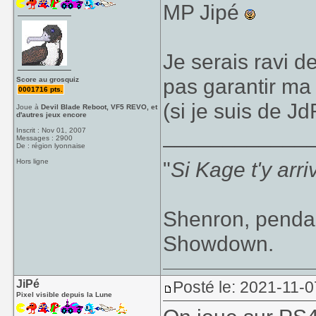
MP Jipé
Je serais ravi d
pas garantir m
Score au grosquiz
0001716 pts.
(si je suis de JdR
Joue à
Devil Blade Reboot, VF5 REVO, et
d'autres jeux encore
____________
Inscrit : Nov 01, 2007
Messages : 2900
De : région lyonnaise
Hors ligne
"
Si Kage t'y arr
Shenron, pendan
Showdown.
JiPé
Posté le: 2021-11-0
Pixel visible depuis la Lune