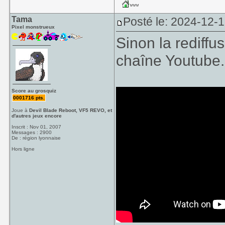
Tama
Posté le: 2024-12-
Pixel monstrueux
Sinon la rediffu
chaîne Youtube.
Score au grosquiz
0001716 pts.
Joue à
Devil Blade Reboot, VF5 REVO, et
d'autres jeux encore
Inscrit : Nov 01, 2007
Messages : 2900
De : région lyonnaise
Hors ligne