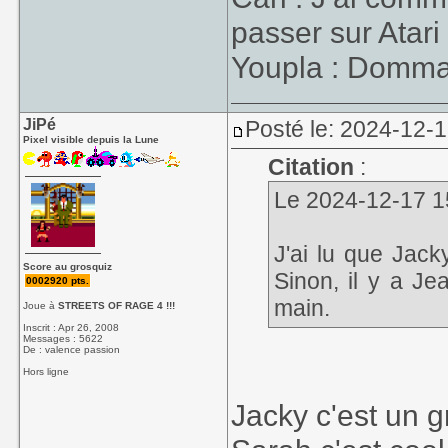
passer sur Atari
Youpla : Dommage
JiPé
Posté le: 2024-12-1
Pixel visible depuis la Lune
Citation
:
Le 2024-12-17 15:
J'ai lu que Jack
Score au grosquiz
Sinon, il y a J
0002920 pts.
main.
Joue à
STREETS OF RAGE 4 !!!
Inscrit : Apr 26, 2008
Messages : 5622
De : valence passion
Hors ligne
Jacky c'est un g