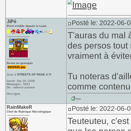
JiPé
Posté le: 2022-06-
Pixel visible depuis la Lune
T'auras du mal à
des persos tout 
vraiment à évit
Score au grosquiz
0002920 pts.
Tu noteras d'ail
Joue à
STREETS OF RAGE 4 !!!
Inscrit : Apr 26, 2008
comme contenu 
Messages : 5622
De : valence passion
Hors ligne
RainMakeR
Posté le: 2022-06-
Chef de Rubrique Nécrologique
Teuteuteu, c'est