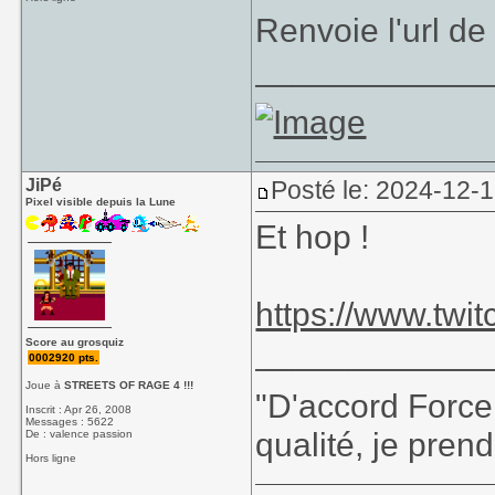
Renvoie l'url de
____________
JiPé
Posté le: 2024-12-
Pixel visible depuis la Lune
Et hop !
https://www.twi
____________
Score au grosquiz
0002920 pts.
Joue à
STREETS OF RAGE 4 !!!
"D'accord Force
Inscrit : Apr 26, 2008
Messages : 5622
qualité, je prend
De : valence passion
Hors ligne