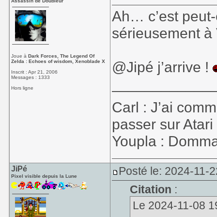
Assassin de Doubleur
Ah… c’est peut-
sérieusement à 
Joue à
Dark Forces, The Legend Of
Zelda : Echoes of wisdom, Xenoblade X
@Jipé j’arrive !
Inscrit : Apr 21, 2006
Messages : 1333
____________
Hors ligne
Carl : J’ai co
passer sur Atari
Youpla : Dommage
JiPé
Posté le: 2024-11-2
Pixel visible depuis la Lune
Citation
:
Le 2024-11-08 19: