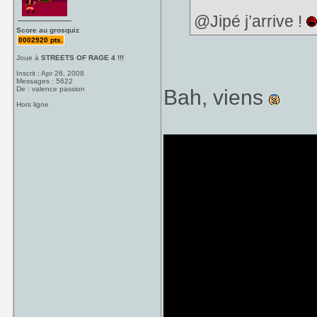
@Jipé j’arrive !
Score au grosquiz
0002920 pts.
Joue à
STREETS OF RAGE 4 !!!
Inscrit : Apr 26, 2008
Messages : 5622
De : valence passion
Bah, viens
Hors ligne