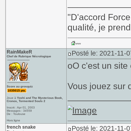
____________
"D'accord Force
qualité, je prend
RainMakeR
Posté le: 2021-11-0
Chef de Rubrique Nécrologique
oO c'est un site o
Vous jouez sur 
Score au grosquiz
1035015 pts.
____________
Joue à
Yoshi and The Mysterious Book,
Cronos, Tormented Souls 2
Inscrit : Apr 01, 2003
Messages : 34559
De : Toulouse
Hors ligne
french snake
Posté le: 2021-11-0