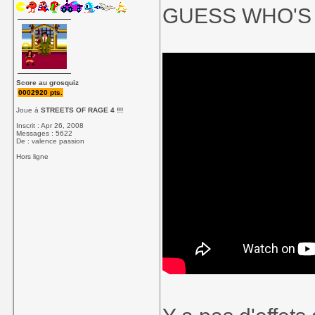
GUESS WHO'S 
Score au grosquiz
0002920 pts.
Joue à
STREETS OF RAGE 4 !!!
Inscrit : Apr 26, 2008
Messages : 5622
De : valence passion
Hors ligne