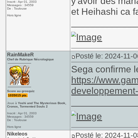
y'avoir des mar
Inscrit : Apr 01, 2003
Messages : 34559
et Heihashi ca f
De : Toulouse
Hors ligne
____________
RainMakeR
Posté le: 2024-11-0
Chef de Rubrique Nécrologique
Sega confirme l
https://www.gam
developpement-d
Score au grosquiz
1035015 pts.
____________
Joue à
Yoshi and The Mysterious Book,
Cronos, Tormented Souls 2
Inscrit : Apr 01, 2003
Messages : 34559
De : Toulouse
Hors ligne
Nikeleos
Posté le: 2024-11-0