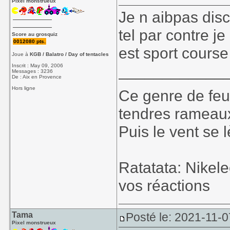
Pixel monstrueux
Je n aibpas dis
tel par contre j
Score au grosquiz
0012080 pts.
est sport cours
Joue à
KGB / Balatro / Day of tentacles
____________
Inscrit : May 09, 2006
Messages : 3236
De : Aix en Provence
Hors ligne
Ce genre de feu, 
tendres rameaux
Puis le vent se l
Ratatata: Nikel
vos réactions
Tama
Posté le: 2021-11-0
Pixel monstrueux