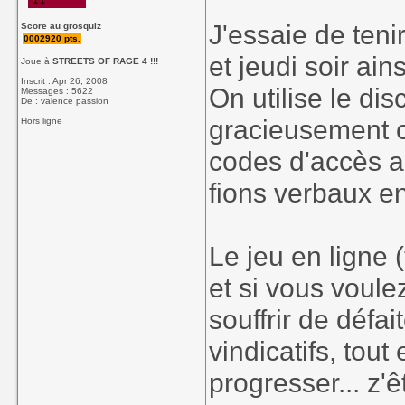
J'essaie de teni
Score au grosquiz
0002920 pts.
et jeudi soir ai
Joue à
STREETS OF RAGE 4 !!!
Inscrit : Apr 26, 2008
On utilise le di
Messages : 5622
De : valence passion
gracieusement o
Hors ligne
codes d'accès a
fions verbaux en
Le jeu en ligne 
et si vous voule
souffrir de déf
vindicatifs, tou
progresser... z'