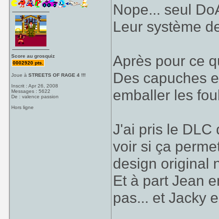
Nope... seul DoA
Leur système de
Après pour ce q
Score au grosquiz
0002920 pts.
Des capuches et
Joue à
STREETS OF RAGE 4 !!!
Inscrit : Apr 26, 2008
emballer les fo
Messages : 5622
De : valence passion
Hors ligne
J'ai pris le DLC
voir si ça perme
design original 
Et à part Jean e
pas... et Jacky e