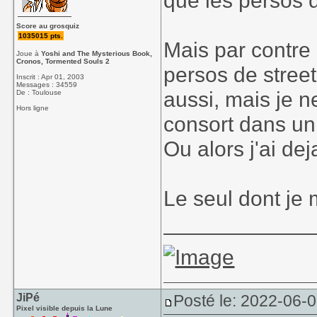
que les persos 
Score au grosquiz
1035015 pts.
Mais par contre 
Joue à
Yoshi and The Mysterious Book,
Cronos, Tormented Souls 2
persos de stree
Inscrit : Apr 01, 2003
Messages : 34559
aussi, mais je n
De : Toulouse
Hors ligne
consort dans un
Ou alors j'ai deja
Le seul dont je
____________
JiPé
Posté le: 2022-06-
Pixel visible depuis la Lune