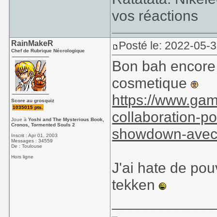
vos réactions
RainMakeR
Posté le: 2022-05-
Chef de Rubrique Nécrologique
Bon bah encore 
cosmetique
https://www.gam
Score au grosquiz
1035015 pts.
collaboration-po
Joue à
Yoshi and The Mysterious Book,
Cronos, Tormented Souls 2
showdown-avec
Inscrit : Apr 01, 2003
Messages : 34559
De : Toulouse
Hors ligne
J'ai hate de pou
tekken
____________