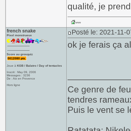
qualité, je prend
french snake
Posté le: 2021-11-0
Pixel monstrueux
ok je ferais ça a
Score au grosquiz
0012080 pts.
Joue à
KGB / Balatro / Day of tentacles
____________
Inscrit : May 09, 2006
Messages : 3236
De : Aix en Provence
Hors ligne
Ce genre de feu, 
tendres rameaux
Puis le vent se l
Ratatata: Nikel