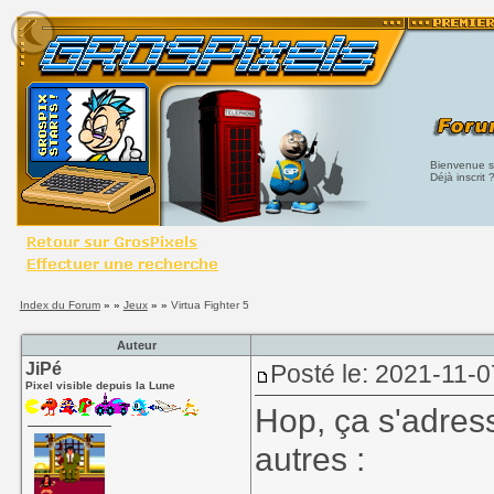
Bienvenue su
Déjà inscrit 
Index du Forum
» »
Jeux
» »
Virtua Fighter 5
Auteur
JiPé
Posté le: 2021-11-0
Pixel visible depuis la Lune
Hop, ça s'adres
autres :