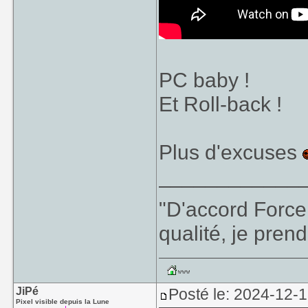
PC baby !
Et Roll-back !
Plus d'excuses
____________
"D'accord Force
qualité, je prend
JiPé
Posté le: 2024-12-
Pixel visible depuis la Lune