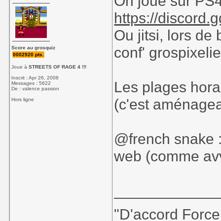
On joue sur PS4 
https://discord
Ou jitsi, lors d
conf' grospixel
Score au grosquiz
0002920 pts.
Joue à
STREETS OF RAGE 4 !!!
Inscrit : Apr 26, 2008
Les plages horai
Messages : 5622
De : valence passion
(c'est aménagea
Hors ligne
@french snake :
web (comme avvec
____________
"D'accord Force