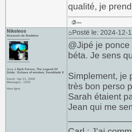
qualité, je prend
Nikeleos
Posté le: 2024-12-1
Assassin de Doubleur
@Jipé je ponce u
béta. Je sens q
Joue à
Dark Forces, The Legend Of
Zelda : Echoes of wisdom, Xenoblade X
Simplement, je 
Inscrit : Apr 21, 2006
Messages : 1333
très bon perso p
Hors ligne
Sarah étaient pa
Jean qui me sem
____________
Carl : J’ai co