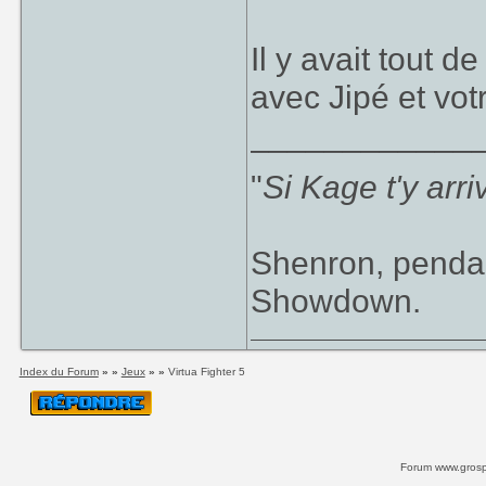
Il y avait tout d
avec Jipé et vot
____________
"
Si Kage t'y arr
Shenron, pendan
Showdown.
Index du Forum
» »
Jeux
» »
Virtua Fighter 5
Forum www.grospi