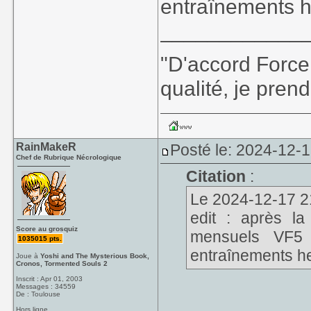
entraînements 
____________
"D'accord Force
qualité, je prend
RainMakeR
Posté le: 2024-12-
Chef de Rubrique Nécrologique
Citation
:
Le 2024-12-17 21:
edit : après l
Score au grosquiz
mensuels VF5 
1035015 pts.
entraînements h
Joue à
Yoshi and The Mysterious Book,
Cronos, Tormented Souls 2
Inscrit : Apr 01, 2003
Messages : 34559
De : Toulouse
Hors ligne