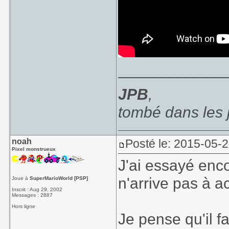
____________
JPB
,
tombé dans les
noah
Posté le: 2015-05-2
Pixel monstrueux
J'ai essayé encor
n'arrive pas à a
Joue à
SuperMarioWorld [PSP]
Inscrit : Aug 29, 2002
Messages : 2887
Hors ligne
Je pense qu'il f