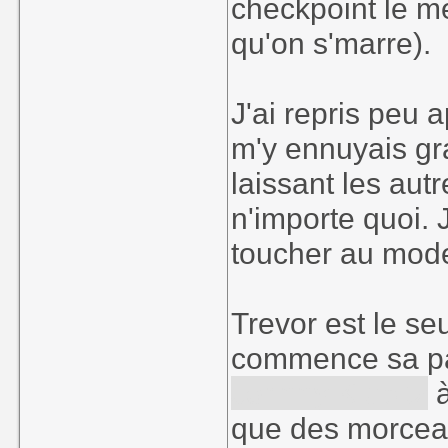
checkpoint le me
qu'on s'marre).
J'ai repris peu 
m'y ennuyais gra
laissant les autr
n'importe quoi. 
toucher au mode
Trevor est le seu
commence sa par
Johnny Klebitz
à
que des morceau