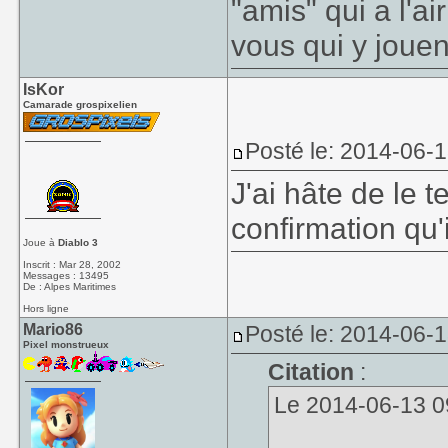
"amis" qui a l'ai
vous qui y jouen
IsKor
Camarade grospixelien
Posté le: 2014-06-
J'ai hâte de le t
confirmation qu
Joue à
Diablo 3
Inscrit : Mar 28, 2002
Messages : 13495
De : Alpes Maritimes
Hors ligne
Mario86
Posté le: 2014-06-1
Pixel monstrueux
Citation
:
Le 2014-06-13 09