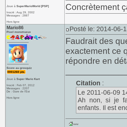
Concrètement 
Joue à
SuperMarioWorld [PSP]
Inscrit : Aug 29, 2002
Messages : 2887
Hors ligne
Mario86
Posté le: 2014-06-
Pixel monstrueux
Faudrait des qu
exactement ce qu
répondre en déta
____________
Score au grosquiz
0001260 pts.
Joue à
Super Mario Kart
Citation
:
Inscrit : Feb 07, 2012
Messages : 2207
Le 2011-06-09 14:2
De : Gare de l'Est
Hors ligne
Ah non, si je fa
enfants. Il est en