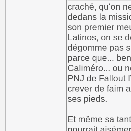
craché, qu'on ne
dedans la missio
son premier meu
Latinos, on se 
dégomme pas son 
parce que... ben
Caliméro... ou n
PNJ de
Fallout
I
crever de faim al
ses pieds.
Et même sa tante
pourrait aisémen