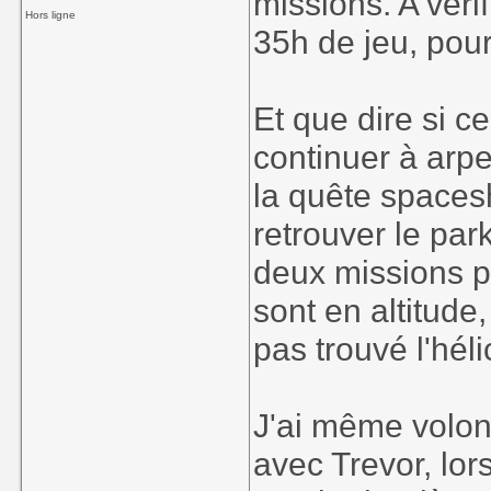
missions. A véri
Hors ligne
35h de jeu, pou
Et que dire si c
continuer à arpe
la quête spaces
retrouver le pa
deux missions pa
sont en altitude,
pas trouvé l'héli
J'ai même volont
avec Trevor, lor