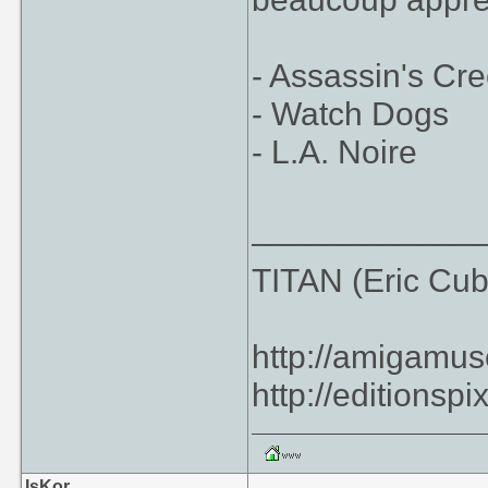
- Assassin's Cre
- Watch Dogs
- L.A. Noire
____________
TITAN (Eric Cub
http://amigamu
http://editionspi
IsKor