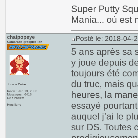
Super Putty Sq
Mania... où est
chatpopeye
Posté le: 2018-04-
Camarade grospixelien
5 ans après sa s
y joue depuis d
toujours été com
du truc, mais qu
Joue à
Cairn
Inscrit : Jan 19, 2003
heures, la mane
Messages : 6416
De : Poitiers
essayé pourtant 
Hors ligne
auquel j’ai le p
sur DS. Toutes 
prodigieusement 