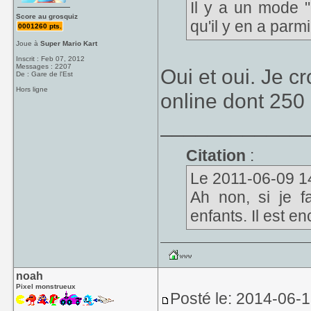
Il y a un mode "c
Score au grosquiz
qu'il y en a parm
0001260 pts.
Joue à
Super Mario Kart
Inscrit : Feb 07, 2012
Messages : 2207
Oui et oui. Je c
De : Gare de l'Est
Hors ligne
online dont 250
____________
Citation
:
Le 2011-06-09 14:2
Ah non, si je fa
enfants. Il est en
noah
Pixel monstrueux
Posté le: 2014-06-