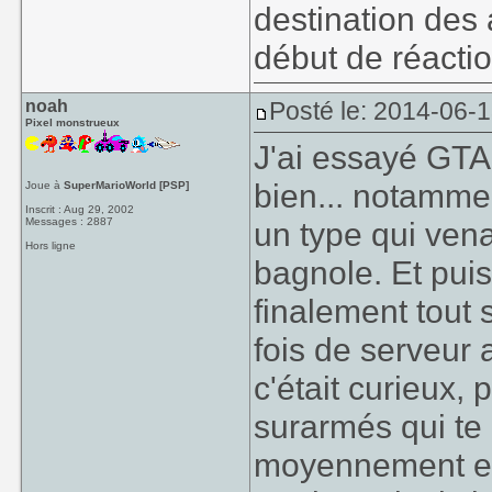
destination des
début de réactio
noah
Posté le: 2014-06-
Pixel monstrueux
J'ai essayé GTA
bien... notamme
Joue à
SuperMarioWorld [PSP]
Inscrit : Aug 29, 2002
Messages : 2887
un type qui ven
Hors ligne
bagnole. Et puis
finalement tout 
fois de serveur 
c'était curieux,
surarmés qui te
moyennement emb