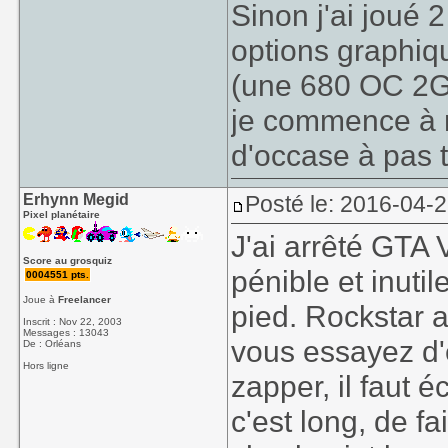
Sinon j'ai joué 2
options graphiq
(une 680 OC 2
je commence à 
d'occase à pas 
Erhynn Megid
Posté le: 2016-04-2
Pixel planétaire
J'ai arrêté GTA 
Score au grosquiz
pénible et inuti
0004551 pts.
Joue à
Freelancer
pied. Rockstar a
Inscrit : Nov 22, 2003
Messages : 13043
vous essayez d'
De : Orléans
Hors ligne
zapper, il faut é
c'est long, de fa