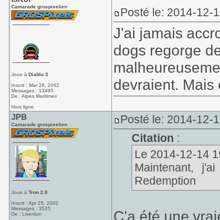
Camarade grospixelien
Posté le: 2014-12-
J'ai jamais acc
dogs regorge de
malheureusement
Joue à
Diablo 3
devraient. Mais
Inscrit : Mar 28, 2002
Messages : 13495
De : Alpes Maritimes
Hors ligne
JPB
Posté le: 2014-12-
Camarade grospixelien
Citation
:
Le 2014-12-14 19:
Maintenant, j
Redemption
Joue à
Tron 2.0
Inscrit : Apr 25, 2002
Messages : 3525
Ç'a été une vra
De : Liverdun