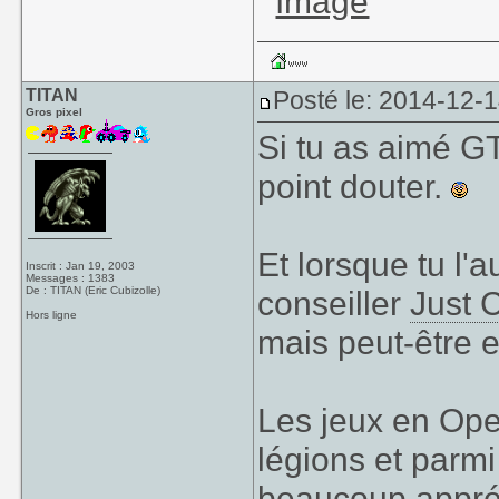
TITAN
Posté le: 2014-12-
Gros pixel
Si tu as aimé G
point douter.
Et lorsque tu l'
Inscrit : Jan 19, 2003
Messages : 1383
De : TITAN (Eric Cubizolle)
conseiller
Just 
Hors ligne
mais peut-être e
Les jeux en Ope
légions et parmi
beaucoup appré