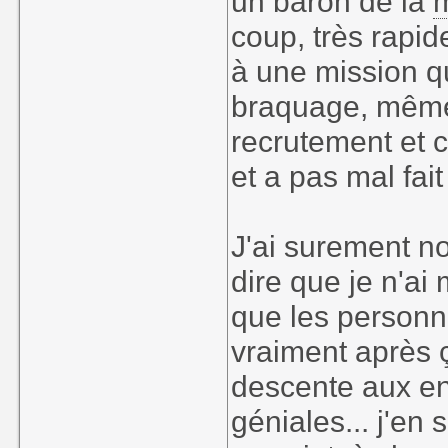
un baron de la
coup, très rapi
à une mission qu
braquage, même 
recrutement et
et a pas mal fai
J'ai surement no
dire que je n'ai
que les personn
vraiment après ç
descente aux enf
géniales... j'en s