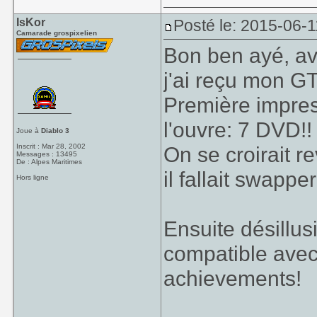
IsKor
Posté le: 2015-06-1
Camarade grospixelien
Bon ben ayé, av
j'ai reçu mon GT
Première impres
l'ouvre: 7 DVD!
Joue à
Diablo 3
Inscrit : Mar 28, 2002
On se croirait r
Messages : 13495
De : Alpes Maritimes
il fallait swapp
Hors ligne
Ensuite désillus
compatible ave
achievements!