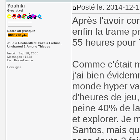
Yoshiki
Posté le: 2014-12-
Gros pixel
Après l'avoir co
enfin la trame 
Score au grosquiz
0000228 pts.
55 heures pour
Joue à
Unchardted Drake's Fortune,
Uncharted 2 Among Thieves
Inscrit : Sep 10, 2005
Messages : 1828
De : Ile-de-France
Comme c'était m
Hors ligne
j'ai bien évidem
monde hyper vast
d'heures de jeu, 
peine 40% de la 
et explorer. Je 
Santos, mais qua