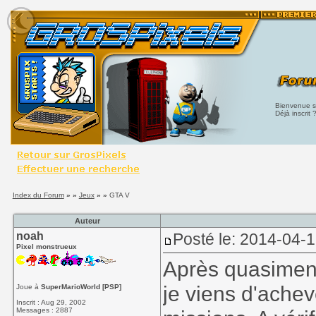
Bienvenue su
Déjà inscrit 
Index du Forum
» »
Jeux
» »
GTA V
Auteur
noah
Posté le: 2014-04-
Pixel monstrueux
Après quasiment 
je viens d'achev
Joue à
SuperMarioWorld [PSP]
Inscrit : Aug 29, 2002
Messages : 2887