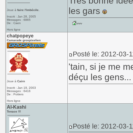
Très bonne idée,
les gars
Joue à
faire l'imbécile.
Inscrit : Jan 28, 2005
Messages : 6865
De : Caen
Hors ligne
chatpopeye
Camarade grospixelien
Posté le: 2012-03-1
'tain, si je me m
déçu les gens...
Joue à
Cairn
Inscrit : Jan 19, 2003
Messages : 6416
De : Poitiers
Hors ligne
Al-Kashi
Tenace !!!
Posté le: 2012-03-1