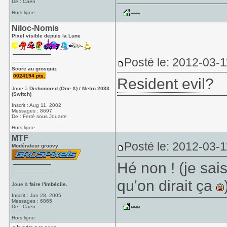
De : Caen
Hors ligne
Niloc-Nomis
Pixel visible depuis la Lune
Posté le: 2012-03-1
Score au grosquiz
0024194 pts.
Resident evil
?
Joue à
Dishonored (One X) / Metro 2033
(Switch)
Inscrit : Aug 11, 2002
Messages : 8697
De : Ferté sous Jouarre
Hors ligne
MTF
Posté le: 2012-03-1
Modérateur groovy
Hé non ! (je sai
qu'on dirait ça
Joue à
faire l'imbécile.
Inscrit : Jan 28, 2005
Messages : 6865
De : Caen
Hors ligne