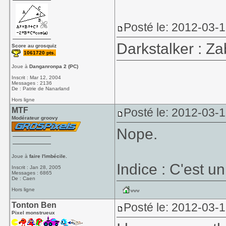
Posté le: 2012-03-
Darkstalker : Za
Score au grosquiz
1061720 pts.
Joue à
Danganronpa 2 (PC)
Inscrit : Mar 12, 2004
Messages : 2136
De : Patrie de Nanarland
Hors ligne
MTF
Posté le: 2012-03-
Modérateur groovy
Nope.
Joue à
faire l'imbécile.
Indice : C'est u
Inscrit : Jan 28, 2005
Messages : 6865
De : Caen
Hors ligne
Tonton Ben
Posté le: 2012-03-
Pixel monstrueux