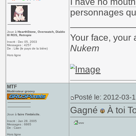
I have no mouth
personnages qui
____________
Joue à
HearthStone, Overwatch, Diablo
Your face, your 
III ROS, Retropie
Inscrit : Dec 05, 2003
Nukem
Messages : 4257
De : Lille (le pays de la bière)
Hors ligne
MTF
Modérateur groovy
Posté le: 2012-03-
Gagné
À toi T
Joue à
faire l'imbécile.
Inscrit : Jan 28, 2005
Messages : 6865
De : Caen
Hors ligne