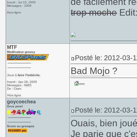
de facilement r
Inscrit : Jul 15, 2005
Messages : 1006
trop moche
Edit
Hors ligne
MTF
Modérateur groovy
Posté le: 2012-03-1
Bad Mojo
?
Joue à
faire l'imbécile.
Inscrit : Jan 28, 2005
Messages : 6865
De : Caen
Hors ligne
goycoechea
Gros pixel
Posté le: 2012-03-1
Ouais, bien joué
Score au grosquiz
Je parie que c'e
0016685 pts.