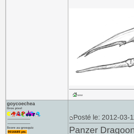
goycoechea
Gros pixel
Posté le: 2012-03-1
Panzer Dragoo
Score au grosquiz
0016685 pts.