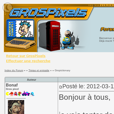
Bienvenue su
Déjà inscrit 
Index du Forum
» »
Trivias et entraide
» »
Gropictionary
Auteur
Bonaf
Posté le: 2012-03-1
Gros pixel
Bonjour à tous,