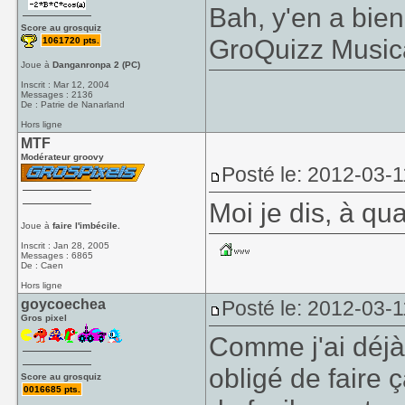
Bah, y'en a bien
Score au grosquiz
GroQuizz Musica
1061720 pts.
Joue à
Danganronpa 2 (PC)
Inscrit : Mar 12, 2004
Messages : 2136
De : Patrie de Nanarland
Hors ligne
MTF
Modérateur groovy
Posté le: 2012-03-1
Moi je dis, à qu
Joue à
faire l'imbécile.
Inscrit : Jan 28, 2005
Messages : 6865
De : Caen
Hors ligne
goycoechea
Posté le: 2012-03-1
Gros pixel
Comme j'ai déjà
obligé de faire 
Score au grosquiz
0016685 pts.