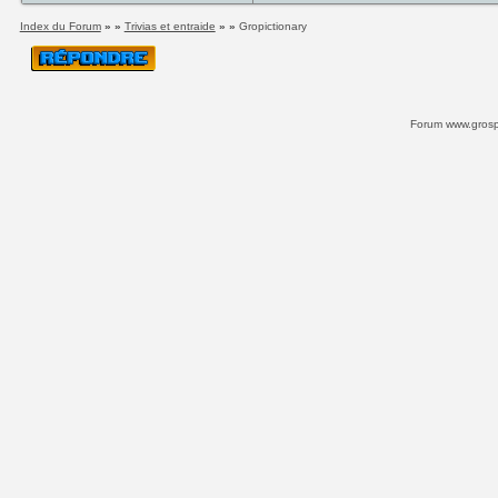
Index du Forum
» »
Trivias et entraide
» »
Gropictionary
Forum www.grospi