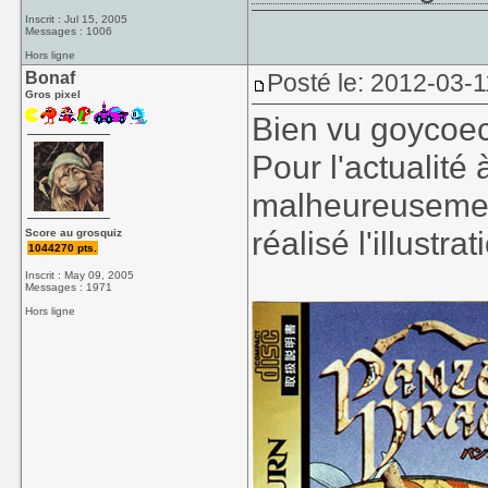
Inscrit : Jul 15, 2005
Messages : 1006
Hors ligne
Bonaf
Posté le: 2012-03-1
Gros pixel
Bien vu goycoec
Pour l'actualité 
malheureusemen
réalisé l'illustra
Score au grosquiz
1044270 pts.
Inscrit : May 09, 2005
Messages : 1971
Hors ligne