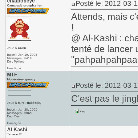
chatpopeye
Posté le: 2012-03-1
Camarade grospixelien
Attends, mais c
!
@ Al-Kashi : cha
tenté de lancer
Joue à
Cairn
Inscrit : Jan 19, 2003
"pahpahpahpaa
Messages : 6416
De : Poitiers
Hors ligne
MTF
Modérateur groovy
Posté le: 2012-03-1
C'est pas le jin
Joue à
faire l'imbécile.
Inscrit : Jan 28, 2005
Messages : 6865
De : Caen
Hors ligne
Al-Kashi
Tenace !!!