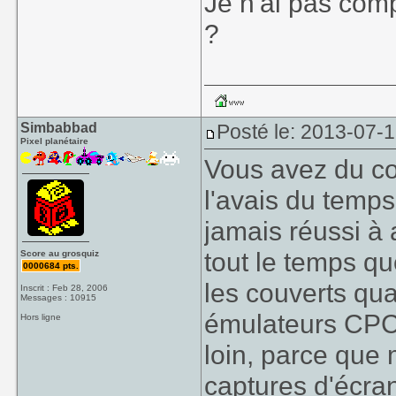
Je n'ai pas comp
?
Simbabbad
Posté le: 2013-07-
Pixel planétaire
Vous avez du cou
l'avais du temp
jamais réussi à 
tout le temps que
Score au grosquiz
0000684 pts.
les couverts qua
Inscrit : Feb 28, 2006
Messages : 10915
émulateurs CPC/
Hors ligne
loin, parce que 
captures d'écran