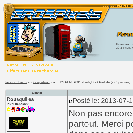
Bienvenue su
Déjà inscrit 
Index du Forum
» »
Compétition
» »
LET'S PLAY #001 - Fairlight - A Prelude (ZX Spectrum)
Auteur
Rousquilles
Posté le: 2013-07-1
Pixel imposant
Non pas encore tr
partout. Merci p