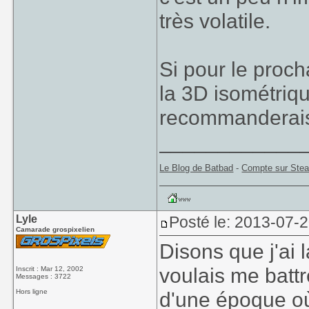
très volatile.
Si pour le proc
la 3D isométriq
recommanderais 
____________
Le Blog de Batbad
-
Compte sur Ste
Lyle
Posté le: 2013-07-
Camarade grospixelien
Disons que j'ai
voulais me battr
Inscrit : Mar 12, 2002
Messages : 3722
Hors ligne
d'une époque où