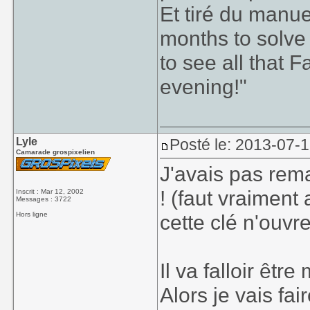
Et tiré du manu
months to solve 
to see all that Fa
evening!"
Lyle
Posté le: 2013-07-
Camarade grospixelien
J'avais pas rema
! (faut vraiment 
Inscrit : Mar 12, 2002
Messages : 3722
Hors ligne
cette clé n'ouvr
Il va falloir êt
Alors je vais fai