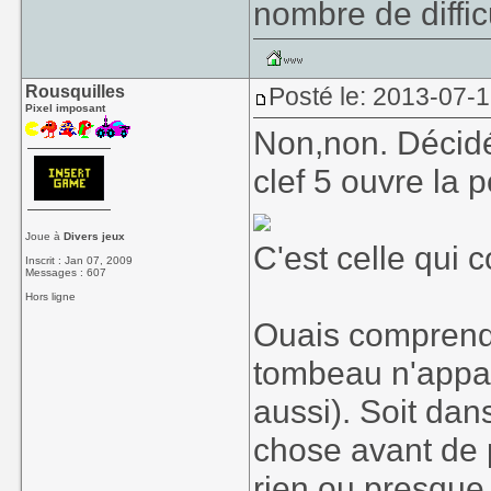
nombre de diffic
Rousquilles
Posté le: 2013-07-1
Pixel imposant
Non,non. Décidém
clef 5 ouvre la 
Joue à
Divers jeux
C'est celle qui 
Inscrit : Jan 07, 2009
Messages : 607
Hors ligne
Ouais comprends
tombeau n'appara
aussi). Soit dans
chose avant de p
rien ou presque