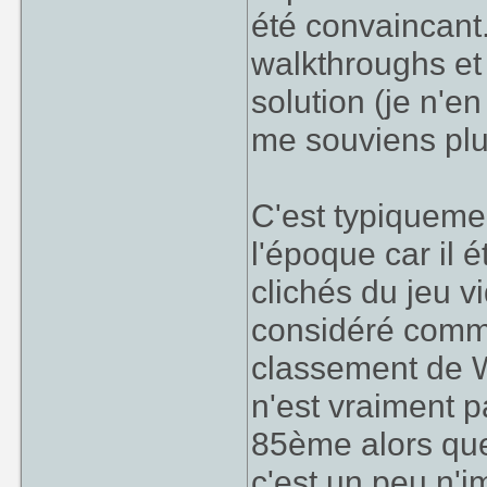
été convaincant.
walkthroughs et j
solution (je n'en
me souviens plu
C'est typiquemen
l'époque car il é
clichés du jeu vi
considéré comme
classement de Wo
n'est vraiment pa
85ème alors que
c'est un peu n'i