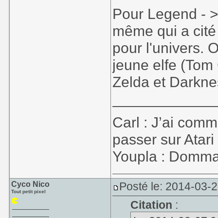
Pour Legend - > 
même qui a cité 
pour l'univers. O
jeune elfe (Tom 
Zelda et Darkne
____________
Carl : J’ai co
passer sur Atari
Youpla : Dommage
Cyco Nico
Posté le: 2014-03-2
Tout petit pixel
Citation
: