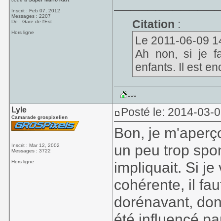
____________
Inscrit : Feb 07, 2012
Messages : 2207
Citation
:
De : Gare de l'Est
Hors ligne
Le 2011-06-09 14:2
Ah non, si je fa
enfants. Il est en
Lyle
Posté le: 2014-03-
Camarade grospixelien
Bon, je m'aperço
un peu trop spon
Inscrit : Mar 12, 2002
Messages : 3722
Hors ligne
impliquait. Si j
cohérente, il fa
dorénavant, donc
été influencé pa