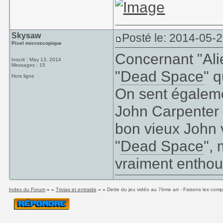
Skysaw
Posté le: 2014-05-
Pixel microscopique
Concernant "Alie
Inscrit : May 13, 2014
Messages : 15
"
Dead Space
" q
Hors ligne
On sent égaleme
John Carpenter 
bon vieux John 
"
Dead Space
", 
vraiment enthous
Index du Forum
» »
Trivias et entraide
» »
Dette du jeu vidéo au 7ème art - Faisons les comp