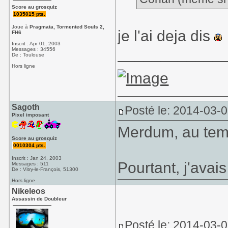
Score au grosquiz
1035015 pts.
Joue à
Pragmata, Tormented Souls 2,
je l'ai deja dis
FH6
Inscrit : Apr 01, 2003
____________
Messages : 34556
De : Toulouse
Hors ligne
Sagoth
Posté le: 2014-03-0
Pixel imposant
Merdum, au tem
Score au grosquiz
0010304 pts.
Inscrit : Jan 24, 2003
Pourtant, j'avais 
Messages : 511
De : Vitry-le-François, 51300
Hors ligne
Nikeleos
Assassin de Doubleur
Posté le: 2014-03-0