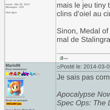
mais le jeu tiny
Inscrit : Mar 29, 2013
Messages : 624
clins d'oiel au 
Hors ligne
Sinon, Medal of
mal de Stalingr
Mario86
Posté le: 2014-03-
Pixel monstrueux
Je sais pas comm
Apocalypse No
Spec Ops: The 
Score au grosquiz
0001260 pts.
Joue à
Super Mario Kart