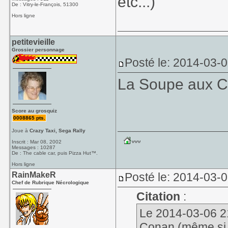
etc...)
De : Vitry-le-François, 51300
Hors ligne
petitevieille
Grossier personnage
Posté le: 2014-03-
La Soupe aux 
Score au grosquiz
0008865 pts.
Joue à
Crazy Taxi, Sega Rally
Inscrit : Mar 08, 2002
Messages : 10287
De : The cable car, puis Pizza Hut™.
Hors ligne
RainMakeR
Posté le: 2014-03-0
Chef de Rubrique Nécrologique
Citation
:
Le 2014-03-06 21
Conan (même si à