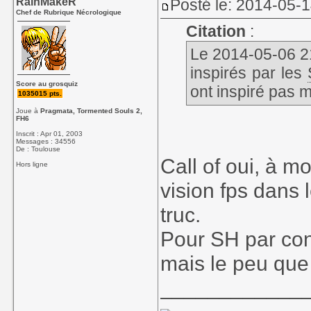
RainMakeR
Posté le: 2014-05-
Chef de Rubrique Nécrologique
Citation
:
Le 2014-05-06 21:
inspirés par les
Score au grosquiz
ont inspiré pas m
1035015 pts.
Joue à
Pragmata, Tormented Souls 2,
FH6
Inscrit : Apr 01, 2003
Messages : 34556
De : Toulouse
Call of oui, à m
Hors ligne
vision fps dans 
truc.
Pour SH par cont
mais le peu que j
____________