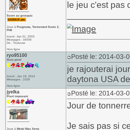
le jeu c'est pas 
____________
Score au grosquiz
1035015 pts.
Joue à
Pragmata, Tormented Souls 2,
FH6
Inscrit : Apr 01, 2003
Messages : 34556
De : Toulouse
Hors ligne
ryo95100
Posté le: 2014-03-
Gros pixel
je rajouterai jou
daytona USA
de
Inscrit : Jan 18, 2014
Messages : 1029
Hors ligne
jyelka
Posté le: 2014-03-
Pixel imposant
Jour de tonnerr
Je sais pas si c
Joue à
Metal Max Xeno