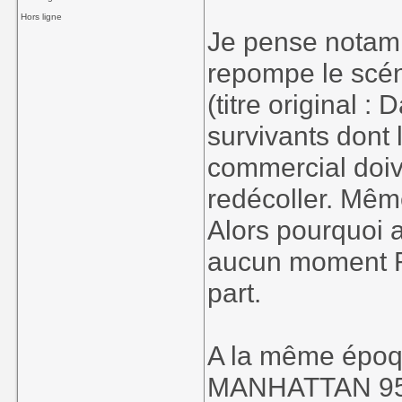
Hors ligne
Je pense nota
repompe le scé
(titre original 
survivants dont l
commercial doive
redécoller. Même
Alors pourquoi 
aucun moment Ro
part.
A la même époque
MANHATTAN 95 L