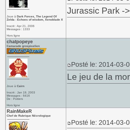
Jurassic Park ->
Joue à
Dark Forces, The Legend Of
Zelda : Echoes of wisdom, Xenoblade X
Inscrit : Apr 21, 2006
Messages : 1333
Hors ligne
chatpopeye
Camarade grospixelien
Posté le: 2014-03-
Le jeu de la mo
Joue à
Cairn
Inscrit : Jan 19, 2003
Messages : 6416
De : Poitiers
Hors ligne
RainMakeR
Chef de Rubrique Nécrologique
Posté le: 2014-03-