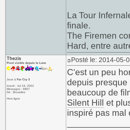
La Tour Inferna
finale.
The Firemen cont
Hard, entre autr
Thezis
Posté le: 2014-05-
Pixel visible depuis la Lune
C'est un peu ho
depuis presque d
Joue à
Far Cry 3
Inscrit : Jul 19, 2002
Messages : 8907
beaucoup de film
De : Bruxelles
Hors ligne
Silent Hill
et plu
inspiré pas mal 
____________