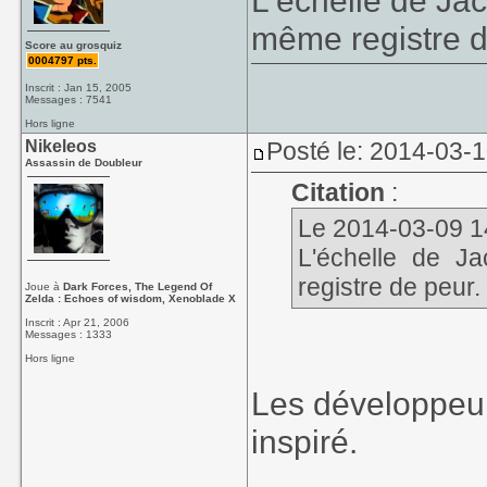
L'échelle de Ja
même registre d
Score au grosquiz
0004797 pts.
Inscrit : Jan 15, 2005
Messages : 7541
Hors ligne
Nikeleos
Posté le: 2014-03-
Assassin de Doubleur
Citation
:
Le 2014-03-09 14:
L'échelle de J
registre de peur.
Joue à
Dark Forces, The Legend Of
Zelda : Echoes of wisdom, Xenoblade X
Inscrit : Apr 21, 2006
Messages : 1333
Hors ligne
Les développeur
inspiré.