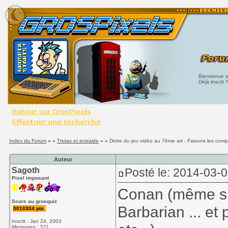
Bienvenue su
Déjà inscrit 
Index du Forum
» »
Trivias et entraide
» »
Dette du jeu vidéo au 7ème art - Faisons les comp
Auteur
Sagoth
Posté le: 2014-03-
Pixel imposant
Conan (même si 
Score au grosquiz
Barbarian ... et
0010304 pts.
Inscrit : Jan 24, 2003
Messages : 511