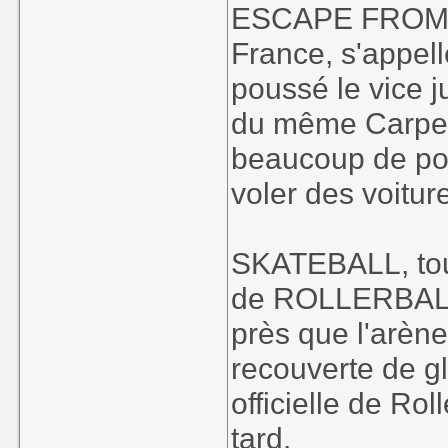
ESCAPE FROM N
France, s'appel
poussé le vice j
du même Carpent
beaucoup de poss
voler des voitu
SKATEBALL, touj
de ROLLERBALL 
près que l'arène 
recouverte de g
officielle de Ro
tard.