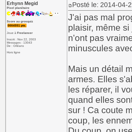
Erhynn Megid
Posté le: 2014-04-2
Pixel planétaire
J'ai pas mal pr
Score au grosquiz
plaisir, même si
0004551 pts.
Joue à
Freelancer
n'ont pas vraim
Inscrit : Nov 22, 2003
Messages : 13043
minuscules avec
De : Orléans
Hors ligne
Mais un détail 
armes. Elles s'
les réparer, il v
quand elles son
sur ! Ca coute 
coup, les ennemi
Du coup, on use