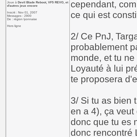
cependant, comm
Joue à
Devil Blade Reboot, VF5 REVO, et
d'autres jeux encore
ce qui est consti
Inscrit : Nov 01, 2007
Messages : 2900
De : région lyonnaise
Hors ligne
2/ Ce PnJ, Targay
probablement pa
monde, et tu n
Loyauté à lui pré
te proposera d'e
3/ Si tu as bien t
en a 4), ça veut
donc que tu es m
donc rencontré 