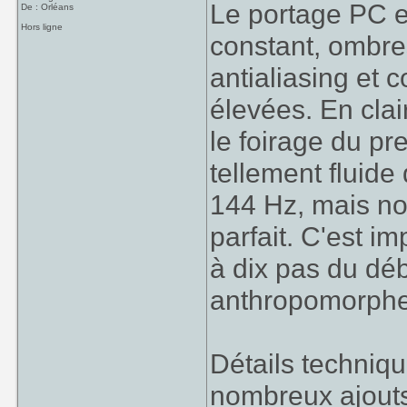
Le portage PC es
De : Orléans
Hors ligne
constant, ombres
antialiasing et 
élevées. En clai
le foirage du pre
tellement fluide
144 Hz, mais no
parfait. C'est i
à dix pas du dé
anthropomorphe
Détails technique
nombreux ajout