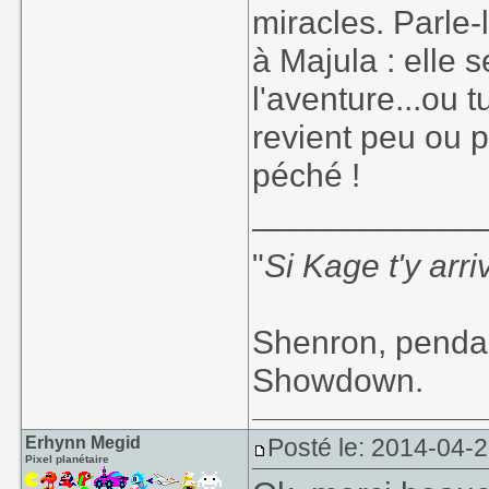
miracles. Parle-
à Majula : elle 
l'aventure...ou 
revient peu ou p
péché !
____________
"
Si Kage t'y arr
Shenron, pendan
Showdown.
Erhynn Megid
Posté le: 2014-04-
Pixel planétaire