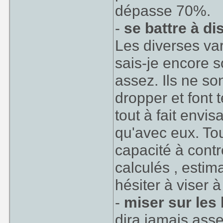
dépasse 70%.
-
se battre à di
Les diverses va
sais-je encore s
assez. Ils ne s
dropper et font 
tout à fait envi
qu'avec eux. To
capacité à contr
calculés , estim
hésiter à viser à
-
miser sur les 
dira jamais assez