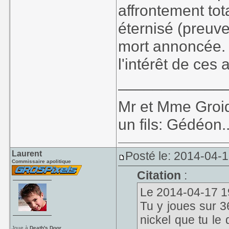
affrontement tot
éternisé (preuv
mort annoncée. 
l'intérêt de ces 
____________
Mr et Mme Groid
un fils: Gédéon...
Laurent
Posté le: 2014-04-
Commissaire apolitique
Citation
:
Le 2014-04-17 19
Tu y joues sur 36
nickel que tu le 
Joue à
Death's Door