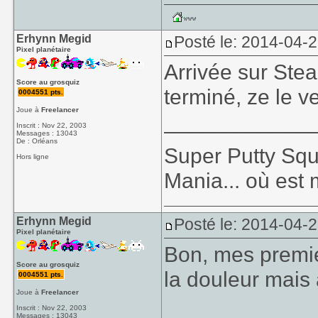
Erhynn Megid
Posté le: 2014-04-
Pixel planétaire
Arrivée sur Stea
Score au grosquiz
terminé, ze le v
0004551 pts.
Joue à
Freelancer
____________
Inscrit : Nov 22, 2003
Messages : 13043
De : Orléans
Super Putty Sq
Hors ligne
Mania... où est
Erhynn Megid
Posté le: 2014-04-2
Pixel planétaire
Bon, mes premie
Score au grosquiz
la douleur mais 
0004551 pts.
Joue à
Freelancer
Inscrit : Nov 22, 2003
Messages : 13043