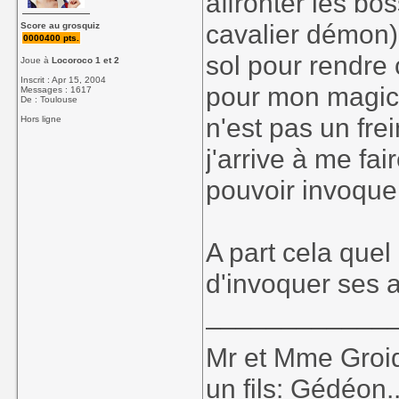
affronter les bos
cavalier démon)
Score au grosquiz
0000400 pts.
sol pour rendre 
Joue à
Locoroco 1 et 2
Inscrit : Apr 15, 2004
pour mon magic
Messages : 1617
De : Toulouse
n'est pas un frei
Hors ligne
j'arrive à me fa
pouvoir invoque
A part cela que
d'invoquer ses 
____________
Mr et Mme Groid
un fils: Gédéon...