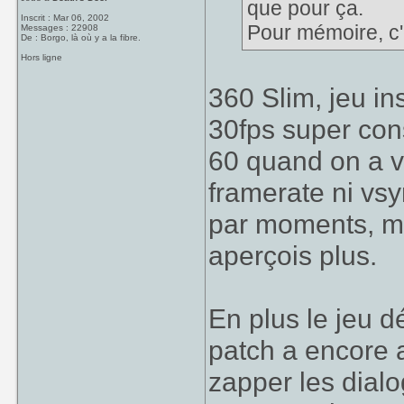
que pour ça.
Inscrit : Mar 06, 2002
Pour mémoire, c'
Messages : 22908
De : Borgo, là où y a la fibre.
Hors ligne
360 Slim, jeu in
30fps super con
60 quand on a vid
framerate ni vsy
par moments, mai
aperçois plus.
En plus le jeu d
patch a encore 
zapper les dialo