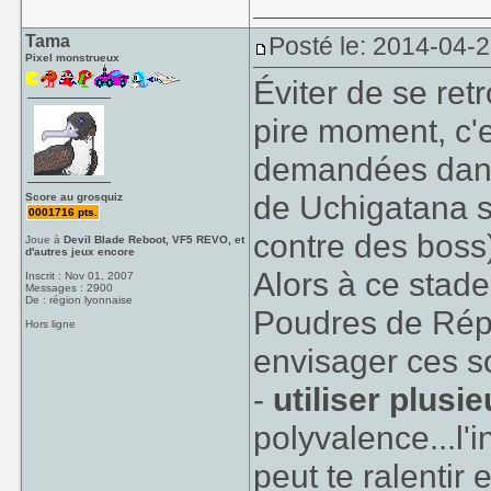
Tama
Posté le: 2014-04-
Pixel monstrueux
Éviter de se ret
pire moment, c'
demandées dans 
de Uchigatana s'
Score au grosquiz
0001716 pts.
contre des boss)
Joue à
Devil Blade Reboot, VF5 REVO, et
d'autres jeux encore
Alors à ce stade
Inscrit : Nov 01, 2007
Messages : 2900
De : région lyonnaise
Poudres de Répar
Hors ligne
envisager ces so
-
utiliser plusi
polyvalence...l'
peut te ralentir 