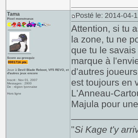
Tama
Posté le: 2014-04-
Pixel monstrueux
Attention, si tu 
la zone, tu ne p
que tu le savais
marque à l'envie
Score au grosquiz
0001716 pts.
d'autres joueurs
Joue à
Devil Blade Reboot, VF5 REVO, et
d'autres jeux encore
est toujours en v
Inscrit : Nov 01, 2007
Messages : 2900
De : région lyonnaise
L'Anneau-Cartou
Hors ligne
Majula pour un
____________
"
Si Kage t'y arr