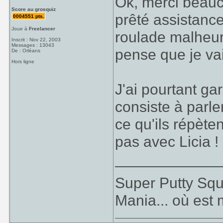
Ok, merci beauco
Score au grosquiz
prêté assistanc
0004551 pts.
Joue à
Freelancer
roulade malheure
Inscrit : Nov 22, 2003
Messages : 13043
pense que je va
De : Orléans
Hors ligne
J'ai pourtant ga
consiste à parle
ce qu'ils répète
pas avec Licia !
____________
Super Putty Sq
Mania... où est