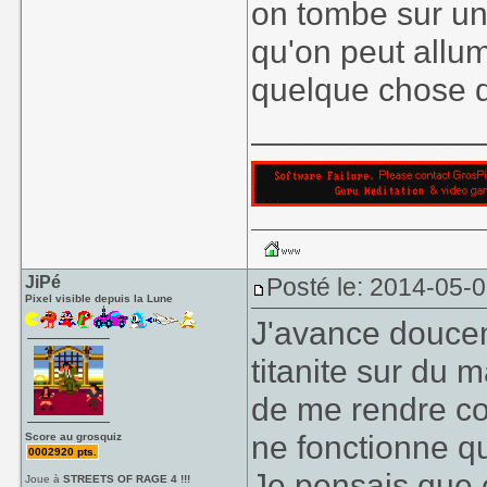
on tombe sur un
qu'on peut allu
quelque chose d'i
____________
JiPé
Posté le: 2014-05-
Pixel visible depuis la Lune
J'avance douce
titanite sur du 
de me rendre co
ne fonctionne qu
Score au grosquiz
0002920 pts.
Je pensais que 
Joue à
STREETS OF RAGE 4 !!!