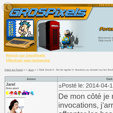
Bienvenue su
Déjà inscrit 
Index du Forum
» »
Jeux
» »
Dark Souls II : fini de rigoler (+ réactions au dossier sur les Soul
Auteur
Dark 
Jarel
Posté le: 2014-04-
Gros pixel
De mon côté je 
invocations, j'a