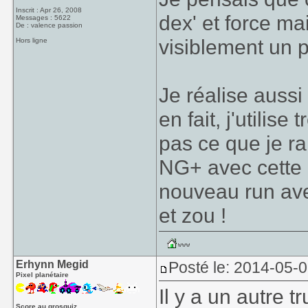
Inscrit : Apr 26, 2008
dex' et force ma
Messages : 5622
De : valence passion
visiblement un pr
Hors ligne
Je réalise aussi
en fait, j'utilis
pas ce que je ra
NG+ avec cette 
nouveau run avec
et zou !
Erhynn Megid
Posté le: 2014-05-
Pixel planétaire
Il y a un autre t
Score au grosquiz