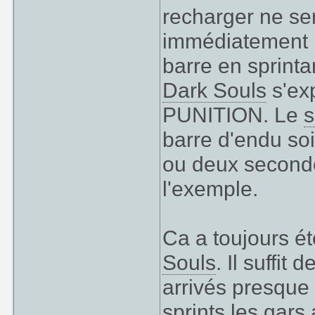
recharger ne se
immédiatement re
barre en sprinta
Dark Souls
s'ex
PUNITION. Le
s
barre d'endu so
ou deux seconde
l'exemple.
Ca a toujours 
Souls
. Il suffit
arrivés presque
sprints les gars