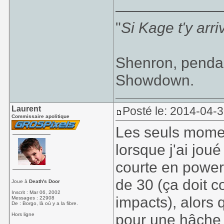
____________
"
Si Kage t'y arr
Shenron, pendan
Showdown.
Laurent
Posté le: 2014-04-
Commissaire apolitique
Les seuls momen
lorsque j'ai joué
courte en power-
de 30 (ça doit 
Joue à
Death's Door
Inscrit : Mar 06, 2002
impacts), alors q
Messages : 22908
De : Borgo, là où y a la fibre.
pour une hâche
Hors ligne