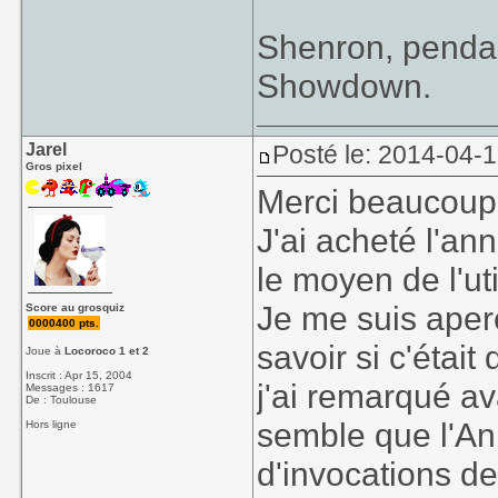
Shenron, pendan
Showdown.
Jarel
Posté le: 2014-04-
Gros pixel
Merci beaucoup
J'ai acheté l'an
le moyen de l'util
Je me suis aper
Score au grosquiz
0000400 pts.
savoir si c'étai
Joue à
Locoroco 1 et 2
Inscrit : Apr 15, 2004
j'ai remarqué av
Messages : 1617
De : Toulouse
semble que l'An
Hors ligne
d'invocations de