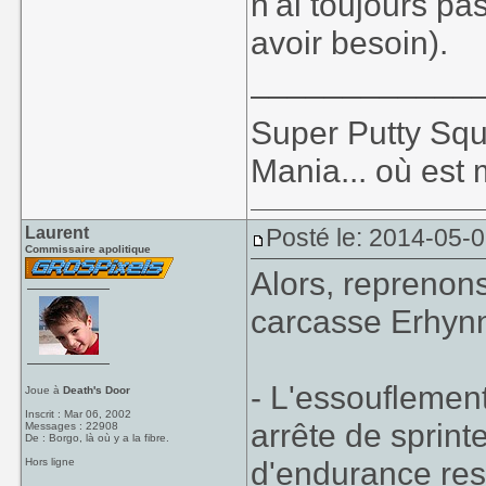
n'ai toujours pa
avoir besoin).
____________
Super Putty Sq
Mania... où est
Laurent
Posté le: 2014-05-
Commissaire apolitique
Alors, reprenon
carcasse Erhyn
- L'essouflement
Joue à
Death's Door
Inscrit : Mar 06, 2002
arrête de sprin
Messages : 22908
De : Borgo, là où y a la fibre.
d'endurance resta
Hors ligne