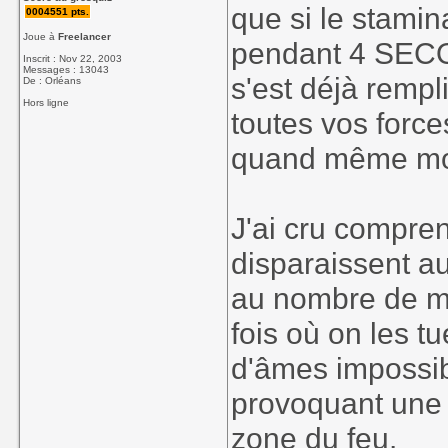
que si le stamin
0004551 pts.
Joue à
Freelancer
pendant 4 SECO
Inscrit : Nov 22, 2003
Messages : 13043
s'est déjà remp
De : Orléans
Hors ligne
toutes vos force
quand même mo
J'ai cru compre
disparaissent a
au nombre de mo
fois où on les tu
d'âmes impossib
provoquant une 
zone du feu.