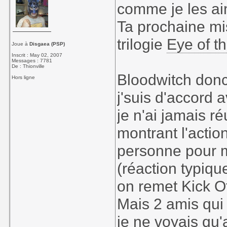
comme je les a
Ta prochaine mis
trilogie
Eye of t
Joue à
Disgaea (PSP)
Inscrit : May 02, 2007
Messages : 7781
De : Thionville
Bloodwitch donc
Hors ligne
j'suis d'accord a
je n'ai jamais r
montrant l'action
personne pour 
(réaction typiqu
on remet Kick Of
Mais 2 amis qui 
je ne voyais qu'