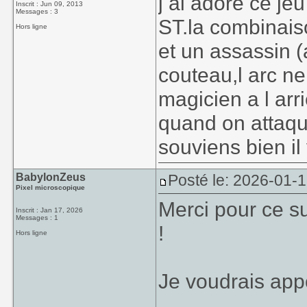
j ai adoré ce je
Inscrit : Jun 09, 2013
Messages : 3
ST.la combinaiso
Hors ligne
et un assassin 
couteau,l arc ne
magicien a l arri
quand on attaqua
souviens bien il 
BabylonZeus
Posté le: 2026-01-1
Pixel microscopique
Merci pour ce s
Inscrit : Jan 17, 2026
Messages : 1
!
Hors ligne
Je voudrais app