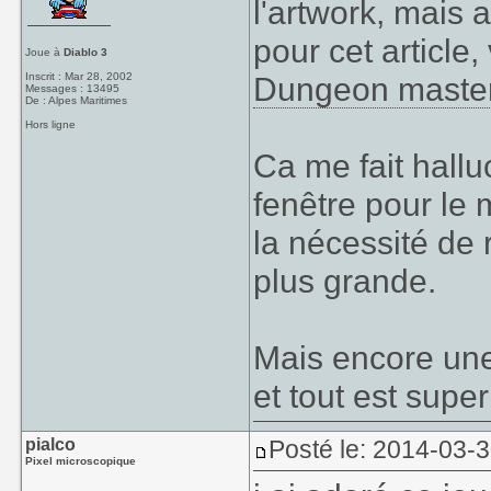
l'artwork, mais a
pour cet article,
Joue à
Diablo 3
Inscrit : Mar 28, 2002
Dungeon maste
Messages : 13495
De : Alpes Maritimes
Hors ligne
Ca me fait halluc
fenêtre pour le 
la nécessité de 
plus grande.
Mais encore une 
et tout est sup
pialco
Posté le: 2014-03-
Pixel microscopique