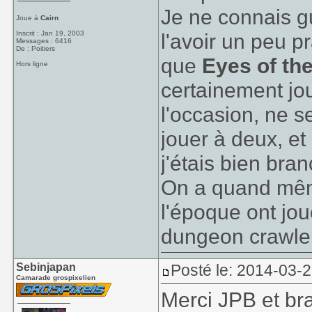
Je ne connais 
Joue à
Cairn
Inscrit : Jan 19, 2003
l'avoir un peu p
Messages : 6416
De : Poitiers
que
Eyes of th
Hors ligne
certainement jo
l'occasion, ne se
jouer à deux, et
j'étais bien bra
On a quand même
l'époque ont jou
dungeon crawler
Sebinjapan
Posté le: 2014-03-2
Camarade grospixelien
Merci JPB et brav