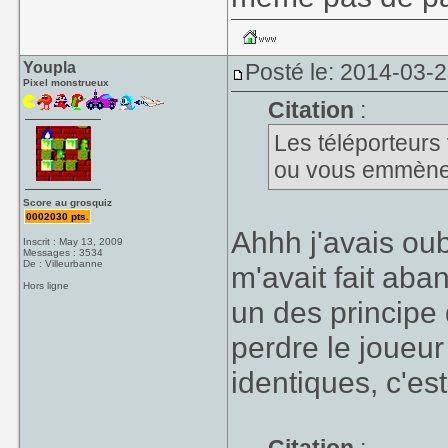
Youpla
Posté le: 2014-03-2
Pixel monstrueux
Citation
:
Les téléporteurs 
ou vous emmènero
Score au grosquiz
0002030 pts.
Ahhh j'avais oubl
Inscrit : May 13, 2009
Messages : 3534
De : Villeurbanne
m'avait fait aba
Hors ligne
un des principe
perdre le joueu
identiques, c'es