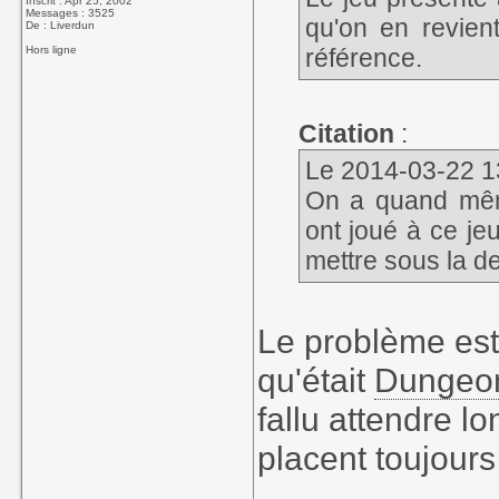
Inscrit : Apr 25, 2002
Messages : 3525
qu'on en revien
De : Liverdun
Hors ligne
référence.
Citation
:
Le 2014-03-22 13
On a quand même
ont joué à ce je
mettre sous la de
Le problème est
qu'était
Dungeon
fallu attendre l
placent toujours