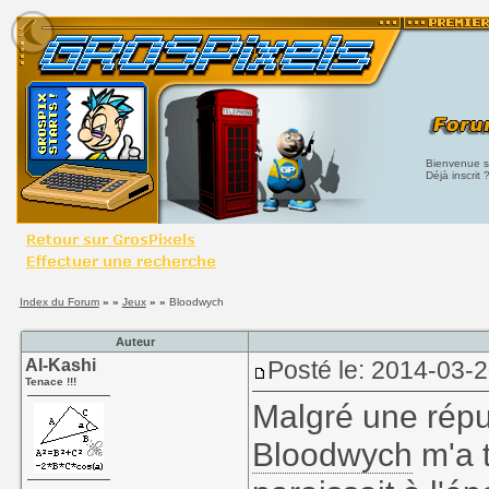
Bienvenue su
Déjà inscrit 
Index du Forum
» »
Jeux
» »
Bloodwych
Auteur
Al-Kashi
Posté le: 2014-03-
Tenace !!!
Malgré une rép
Bloodwych
m'a t