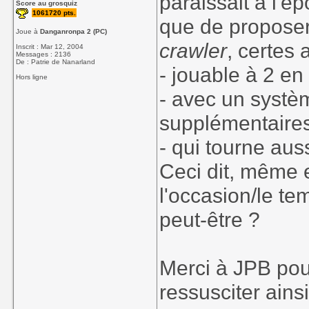
paraissait à l'é
Score au grosquiz
1061720 pts.
que de proposer
Joue à
Danganronpa 2 (PC)
crawler
, certes
Inscrit : Mar 12, 2004
Messages : 2136
De : Patrie de Nanarland
- jouable à 2 e
Hors ligne
- avec un systè
supplémentaire
- qui tourne aus
Ceci dit, même e
l'occasion/le te
peut-être ?
Merci à JPB pour
ressusciter ains