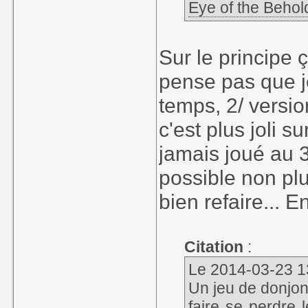
Eye of the Behol
Sur le principe 
pense pas que je
temps, 2/ versi
c'est plus joli s
jamais joué au 
possible non plu
bien refaire... En
Citation
:
Le 2014-03-23 13:
Un jeu de donjon
faire se perdre 