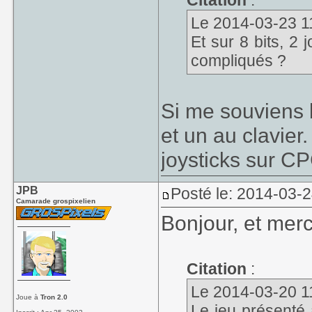
Citation
:
Le 2014-03-23 11
Et sur 8 bits, 2
compliqués ?
Si me souviens b
et un au clavier.
joysticks sur CP
JPB
Posté le: 2014-03-
Camarade grospixelien
Bonjour, et merc
Citation
:
Le 2014-03-20 11:
Joue à
Tron 2.0
Le jeu présenté a