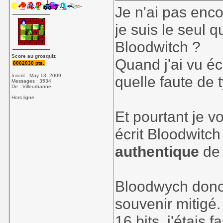
Je n'ai pas encor
je suis le seul q
Bloodwitch ?
Score au grosquiz
Quand j'ai vu éc
0002030 pts.
Inscrit : May 13, 2009
quelle faute de t
Messages : 3534
De : Villeurbanne
Hors ligne
Et pourtant je vo
écrit Bloodwitc
authentique
de 
Bloodwych donc,
souvenir mitigé.
16 bits, j'étais