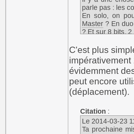
parle pas : les co
En solo, on pou
Master
? En duo, 
? Et sur 8 bits, 
compliqués ?
C'est plus simpl
impérativement 2
évidemment des 
peut encore util
(déplacement).
Citation
:
Le 2014-03-23 11
Ta prochaine mis