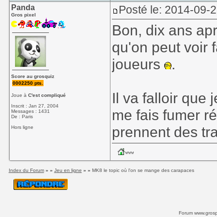
Panda
Posté le: 2014-09-
Gros pixel
Bon, dix ans apr
qu'on peut voir 
joueurs
.
Score au grosquiz
0002250 pts.
Il va falloir qu
Joue à
C'est compliqué
Inscrit : Jan 27, 2004
me fais fumer r
Messages : 1431
De : Paris
prennent des tra
Hors ligne
Index du Forum
» »
Jeu en ligne
» »
MK8 le topic où l'on se mange des carapaces
Forum www.grospi