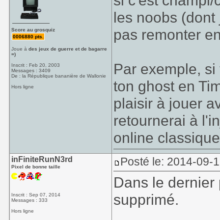
si c'est champi/
les noobs (dont 
pas remonter en
Score au grosquiz
0006880 pts.
Joue à
des jeux de guerre et de bagarre
=)
Par exemple, si
Inscrit : Feb 20, 2003
Messages : 3409
De : la République bananière de Wallonie
ton ghost en Tim
Hors ligne
plaisir à jouer a
retournerai à l'
online classiqu
inFiniteRunN3rd
Posté le: 2014-09-
Pixel de bonne taille
Dans le dernier 
supprimé.
Inscrit : Sep 07, 2014
Messages : 333
Hors ligne