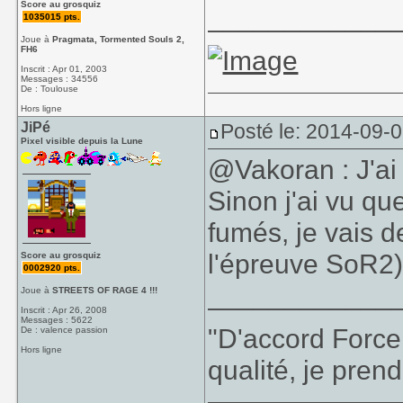
Score au grosquiz
____________
1035015 pts.
Joue à
Pragmata, Tormented Souls 2,
FH6
Inscrit : Apr 01, 2003
Messages : 34556
De : Toulouse
Hors ligne
JiPé
Posté le: 2014-09-
Pixel visible depuis la Lune
@Vakoran : J'ai u
Sinon j'ai vu qu
fumés, je vais d
l'épreuve SoR2
Score au grosquiz
0002920 pts.
____________
Joue à
STREETS OF RAGE 4 !!!
Inscrit : Apr 26, 2008
Messages : 5622
"D'accord Force
De : valence passion
Hors ligne
qualité, je prend