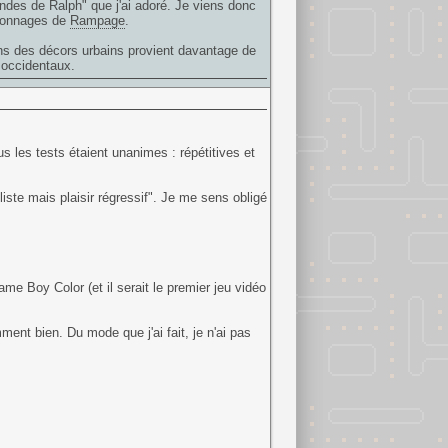
ndes de Ralph" que j'ai adoré. Je viens donc
rsonnages de
Rampage
.
ans des décors urbains provient davantage de
s occidentaux.
s les tests étaient unanimes : répétitives et
liste mais plaisir régressif". Je me sens obligé
 Boy Color (et il serait le premier jeu vidéo
ment bien. Du mode que j'ai fait, je n'ai pas