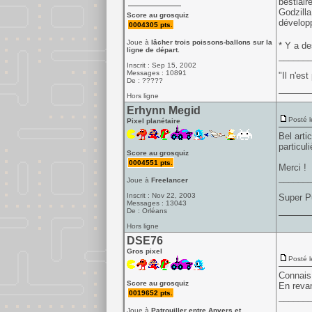
bestiair
Godzilla
Score au grosquiz
développ
0004305 pts.
Joue à
lâcher trois poissons-ballons sur la
* Y a de
ligne de départ.
______
Inscrit : Sep 15, 2002
Messages : 10891
"Il n'es
De : ?????
Hors ligne
Erhynn Megid
Posté l
Pixel planétaire
Bel arti
particuli
Score au grosquiz
0004551 pts.
Merci !
______
Joue à
Freelancer
Inscrit : Nov 22, 2003
Super P
Messages : 13043
De : Orléans
Hors ligne
DSE76
Gros pixel
Posté l
Connais 
Score au grosquiz
En revan
0019652 pts.
______
Joue à
Patrouiller entre Anvers et