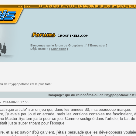
Bienvenue sur le forum de Grospixels : [
S'Enregistrer
]
Déjà inscrit ? [
Connexion
]
u de l'hyppopotame est le plus fort?
Rampage: qui du rhinocéros ou de l'hyppopotame est l
e: 2014-09-03 17:56
thique article* sur un jeu qui, dans les années 80, m'a beaucoup marqué.
ire, j'y avais peu joué en arcade, mais les versions consoles me fascinaient,
ne Master System juste pour ce jeu. Comme souligné dans l'article, le fait de
était juste super tripant pour l'époque.
re, et allez savoir d'où ça vient, j'étais persuadé que les développeurs voulai