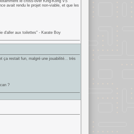
it notamment le cross-over King-Kong VS
ce avait rendu le projet non-viable, et que les
 d'aller aux toilettes" - Karate Boy
 ça restait fun, malgré une jouabilité... très
ican ?