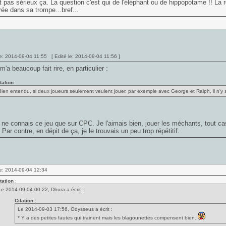
t pas sérieux ça. La question c'est qui de l'éléphant ou de hippopotame !! La r
ée dans sa trompe...bref...
e: 2014-09-04 11:55 [ Edité le: 2014-09-04 11:56 ]
 m'a beaucoup fait rire, en particulier :
tation
:
Bien entendu, si deux joueurs seulement veulent jouer, par exemple avec George et Ralph, il n'y a
e ne connais ce jeu que sur CPC. Je l'aimais bien, jouer les méchants, tout cas
 Par contre, en dépit de ça, je le trouvais un peu trop répétitif.
e: 2014-09-04 12:34
tation
:
Le 2014-09-04 00:22, Dhura a écrit :
Citation
:
Le 2014-09-03 17:56, Odysseus a écrit :
* Y a des petites fautes qui trainent mais les blagounettes compensent bien.