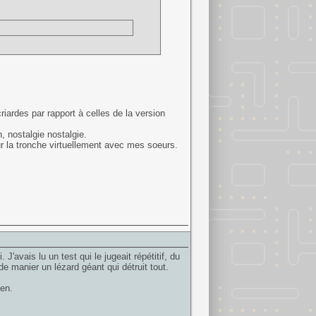
ardes par rapport à celles de la version
 nostalgie nostalgie.
ur la tronche virtuellement avec mes soeurs.
 J'avais lu un test qui le jugeait répétitif, du
de manier un lézard géant qui détruit tout.
ien.