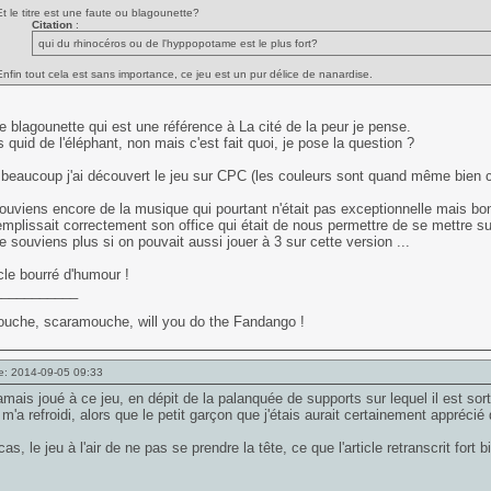
Et le titre est une faute ou blagounette?
Citation
:
qui du rhinocéros ou de l'hyppopotame est le plus fort?
Enfin tout cela est sans importance, ce jeu est un pur délice de nanardise.
e blagounette qui est une référence à La cité de la peur je pense.
rs quid de l'éléphant, non mais c'est fait quoi, je pose la question ?
aucoup j'ai découvert le jeu sur CPC (les couleurs sont quand même bien cri
uviens encore de la musique qui pourtant n'était pas exceptionnelle mais bon,
emplissait correctement son office qui était de nous permettre de se mettre s
 souviens plus si on pouvait aussi jouer à 3 sur cette version ...
cle bourré d'humour !
___________
uche, scaramouche, will you do the Fandango !
e: 2014-09-05 09:33
jamais joué à ce jeu, en dépit de la palanquée de supports sur lequel il est sorti.
m'a refroidi, alors que le petit garçon que j'étais aurait certainement apprécié 
as, le jeu à l'air de ne pas se prendre la tête, ce que l'article retranscrit fort b