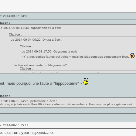
e: 2014-09-05 13:00
tation
:
Le 2014-09-04 12:34, capitaineblood a écrit :
Citation
:
Le 2014-09-04 00:22, Dhura a écrit :
Citation
:
Le 2014-09-03 17:56, Odysseus a écrit :
* Y a des petites fautes qui trainent mais les blagounettes compensent bien.
Et le titre est une faute ou blagounette?
Citation
:
qui du rhinocéros ou de l'hyppopotame est le plus fort?
Enfin tout cela est sans importance, ce jeu est un pur délice de nanardise.
ent, mais pourquoi une faute à "hippopotame" ?
___________
C'est une blagounette qui est une référence à La cité de la peur je pense.
tation
:
Le 2011-06-09 14:26, petitevieille a écrit :
h non, si je fais venir Mario86 ici vous allez souffrir les enfants. Il est encore plus aigri que moi !
e: 2014-09-05 15:11
ue c'est un
hyp
er-hip
popotame
.