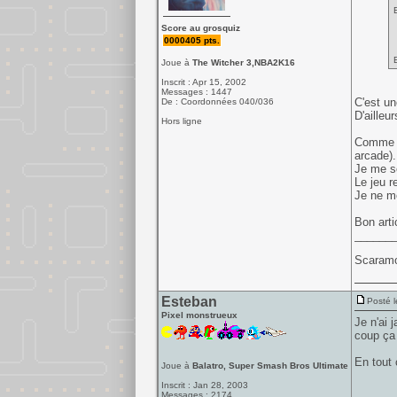
Score au grosquiz
0000405 pts.
Joue à
The Witcher 3,NBA2K16
Inscrit : Apr 15, 2002
Messages : 1447
C'est un
De : Coordonnées 040/036
D'ailleu
Hors ligne
Comme be
arcade).
Je me so
Le jeu r
Je ne me
Bon arti
______
Scaramo
Esteban
Posté l
Pixel monstrueux
Je n'ai 
coup ça 
En tout c
Joue à
Balatro, Super Smash Bros Ultimate
Inscrit : Jan 28, 2003
Messages : 2174