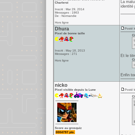
La matur
Charleroi
identité 
Inscrit : Mar 29, 2014
Messages : 1963
De : Normandie
Hors ligne
Dhura
Posté l
Pixel de bonne taille
Ci
Inscrit : May 18, 2013
Messages : 271
Et le ti
Ci
Hors ligne
Enfin to
nicko
Pixel visible depuis la Lune
Posté l
Ci
Score au grosquiz
0004797 pts.