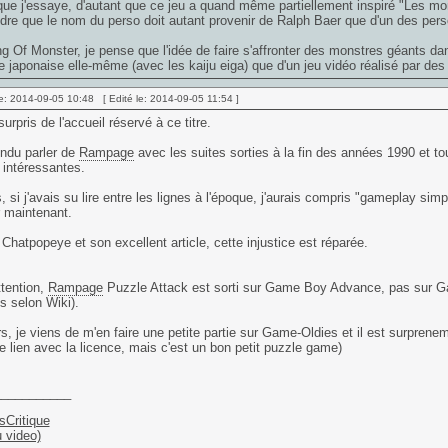
ue j'essaye, d'autant que ce jeu a quand même partiellement inspiré "Les mo
dre que le nom du perso doit autant provenir de Ralph Baer que d'un des pe
g Of Monster, je pense que l'idée de faire s'affronter des monstres géants d
re japonaise elle-même (avec les kaiju eiga) que d'un jeu vidéo réalisé par de
e: 2014-09-05 10:48 [ Edité le: 2014-09-05 11:54 ]
surpris de l'accueil réservé à ce titre.
endu parler de
Rampage
avec les suites sorties à la fin des années 1990 et tou
 intéressantes.
, si j'avais su lire entre les lignes à l'époque, j'aurais compris "gameplay simp
r maintenant.
Chatpopeye et son excellent article, cette injustice est réparée.
ttention,
Rampage
Puzzle Attack est sorti sur Game Boy Advance, pas sur Game
is selon Wiki).
urs, je viens de m'en faire une petite partie sur Game-Oldies et il est surprenem
le lien avec la licence, mais c'est un bon petit puzzle game)
___________
sCritique
u video)