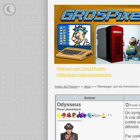
Index du Forum
» »
Jeux
» »
Rampage: qui du rhinocéros o
Auteur
Odysseus
Posté l
Pixel planétaire
Un sympa
A vrai d
contre u
détruire 
Par cont