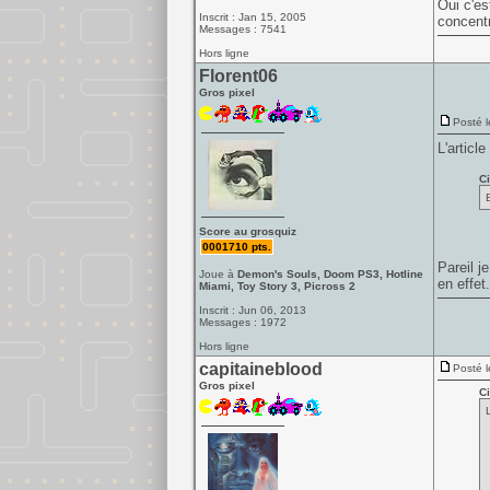
Oui c'es
Inscrit : Jan 15, 2005
concentr
Messages : 7541
Hors ligne
Florent06
Gros pixel
Posté l
L'article
Ci
Score au grosquiz
0001710 pts.
Pareil j
Joue à
Demon's Souls, Doom PS3, Hotline
en effet.
Miami, Toy Story 3, Picross 2
Inscrit : Jun 06, 2013
Messages : 1972
Hors ligne
capitaineblood
Posté l
Gros pixel
Ci