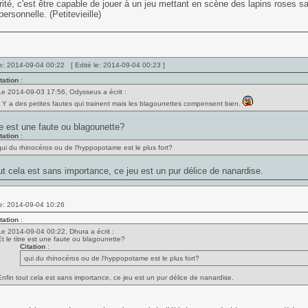
ité, c'est être capable de jouer à un jeu mettant en scène des lapins roses sa
personnelle. (Petitevieille)
e: 2014-09-04 00:22 [ Edité le: 2014-09-04 00:23 ]
tation
:
Le 2014-09-03 17:56, Odysseus a écrit :
* Y a des petites fautes qui trainent mais les blagounettes compensent bien.
tre est une faute ou blagounette?
tation
:
qui du rhinocéros ou de l'hyppopotame est le plus fort?
ut cela est sans importance, ce jeu est un pur délice de nanardise.
e: 2014-09-04 10:26
tation
:
Le 2014-09-04 00:22, Dhura a écrit :
Et le titre est une faute ou blagounette?
Citation
:
qui du rhinocéros ou de l'hyppopotame est le plus fort?
Enfin tout cela est sans importance, ce jeu est un pur délice de nanardise.