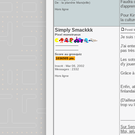
Faudra q
De : la planète Mars(eille)
d'appren
Hors ligne
Pour Kin
la cultu
Simply Smackkk
Posté l
Pixel monstrueux
Je suis 
J'ai ent
pas très
Score au grosquiz
1036505 pts.
Les sots
d'y joue
Inscrit : Mar 06, 2002
Messages : 2332
Grâce à 
Hors ligne
Enfin, a
finlanda
(D'aille
trop vu 
______
Sur Sen
Moi, je(