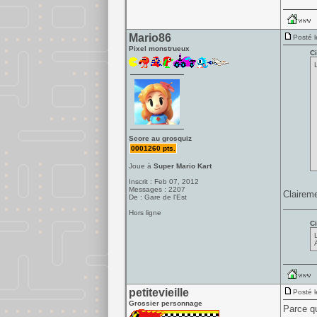
Mario86
Posté l
Pixel monstrueux
Ci
Score au grosquiz
0001260 pts.
Joue à
Super Mario Kart
Inscrit : Feb 07, 2012
Messages : 2207
Clairem
De : Gare de l'Est
______
Hors ligne
Ci
A
petitevieille
Posté l
Grossier personnage
Parce q