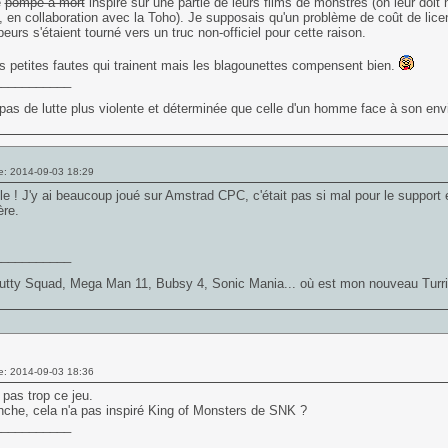
e
pompé à mort
inspiré sur une partie de leurs films de monstres (on leur do
, en collaboration avec la Toho). Je supposais qu'un problème de coût de licen
eurs s'étaient tourné vers un truc non-officiel pour cette raison.
s petites fautes qui trainent mais les blagounettes compensent bien.
___________
t pas de lutte plus violente et déterminée que celle d'un homme face à son envie
e: 2014-09-03 18:29
cle ! J'y ai beaucoup joué sur Amstrad CPC, c'était pas si mal pour le support et
ère.
___________
utty Squad, Mega Man 11, Bubsy 4, Sonic Mania... où est mon nouveau Turr
e: 2014-09-03 18:36
pas trop ce jeu.
che, cela n'a pas inspiré King of Monsters de SNK ?
___________