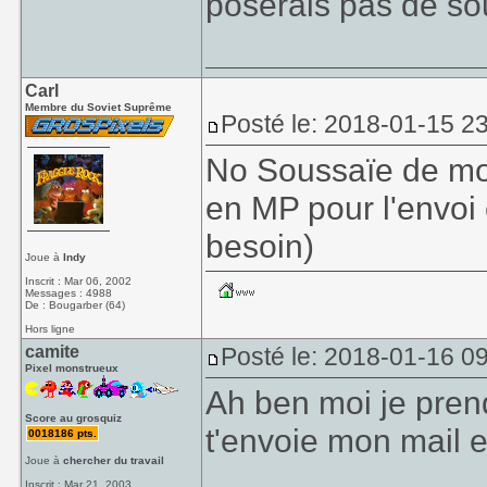
poserais pas de sou
Carl
Membre du Soviet Suprême
Posté le: 2018-01-15 2
No Soussaïe de mon
en MP pour l'envoi e
besoin)
Joue à
Indy
Inscrit : Mar 06, 2002
Messages : 4988
De : Bougarber (64)
Hors ligne
camite
Posté le: 2018-01-16 0
Pixel monstrueux
Ah ben moi je prend
Score au grosquiz
t'envoie mon mail e
0018186 pts.
Joue à
chercher du travail
_______________
Inscrit : Mar 21, 2003