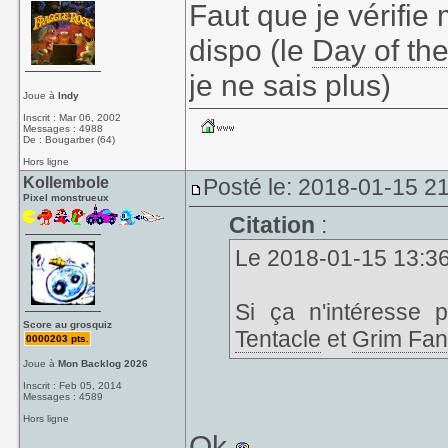
Faut que je vérifie 
dispo (le
Day of the
je ne sais plus)
Joue à
Indy
Inscrit : Mar 06, 2002
Messages : 4988
De : Bougarber (64)
Hors ligne
Kollembole
Posté le: 2018-01-15 21
Pixel monstrueux
Citation
:
Le 2018-01-15 13:36,
Si ça n'intéresse 
Score au grosquiz
Tentacle
et
Grim Fa
0000203 pts.
Joue à
Mon Backlog 2026
Inscrit : Feb 05, 2014
Messages : 4589
Hors ligne
Ok