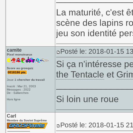
La maturité, c'est 
scène des lapins ro
jeu son identité per
camite
Posté le: 2018-01-15 1
Pixel monstrueux
Si ça n'intéresse p
Score au grosquiz
the Tentacle
et
Gri
0018186 pts.
Joue à
chercher du travail
_______________
Inscrit : Mar 21, 2003
Messages : 2022
De : Sallanches
Si loin une roue
Hors ligne
Carl
Membre du Soviet Suprême
Posté le: 2018-01-15 2