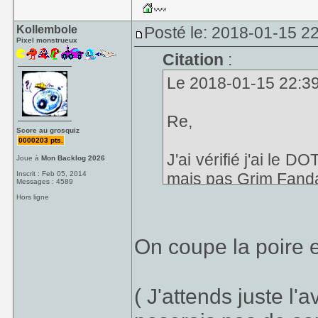
Kollembole
Posté le: 2018-01-15 2
Pixel monstrueux
Citation
:
Le 2018-01-15 22:39, 
Re,
Score au grosquiz
0000203 pts.
J'ai vérifié j'ai le
Joue à
Mon Backlog 2026
Inscrit : Feb 05, 2014
mais pas
Grim Fand
Messages : 4589
Hors ligne
Comment fesse thon
On coupe la poire
( J'attends juste l