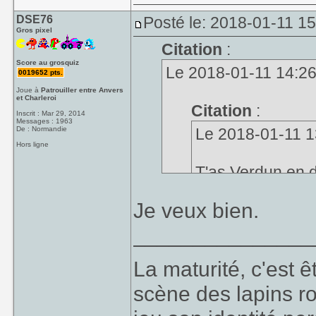
DSE76
Posté le: 2018-01-11 1
Gros pixel
Citation
:
Score au grosquiz
Le 2018-01-11 14:26,
0019652 pts.
Joue à
Patrouiller entre Anvers
et Charleroi
Citation
:
Inscrit : Mar 29, 2014
Messages : 1963
De : Normandie
Le 2018-01-11 13
Hors ligne
T'as Verdun en 
Ça fait un moment
Je veux bien.
_______________
Oui, oui, il à été bu
La maturité, c'est 
scène des lapins ro