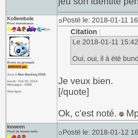
jeu son identité per
Kollembole
Posté le: 2018-01-11 1
Pixel monstrueux
Citation
:
Le 2018-01-11 15:42,
Oui, oui, il à été bu
Score au grosquiz
0000203 pts.
Joue à
Mon Backlog 2026
Je veux bien.
Inscrit : Feb 05, 2014
Messages : 4589
[/quote]
Hors ligne
Ok, c'est noté.
Mp
keween
Posté le: 2018-01-12 1
Pixel de bonne taille