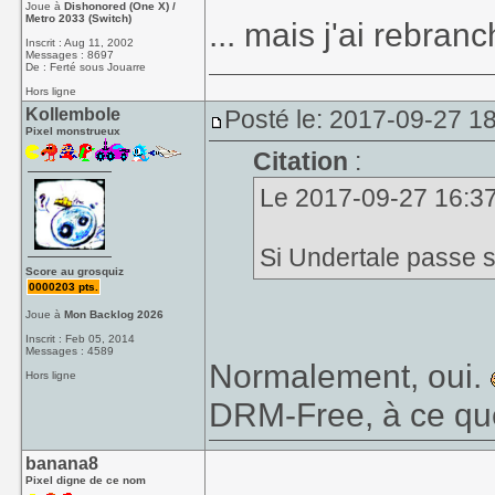
Joue à
Dishonored (One X) /
Metro 2033 (Switch)
... mais j'ai rebran
Inscrit : Aug 11, 2002
Messages : 8697
De : Ferté sous Jouarre
Hors ligne
Kollembole
Posté le: 2017-09-27 1
Pixel monstrueux
Citation
:
Le 2017-09-27 16:37,
Si Undertale passe s
Score au grosquiz
0000203 pts.
Joue à
Mon Backlog 2026
Inscrit : Feb 05, 2014
Messages : 4589
Normalement, oui.
Hors ligne
DRM-Free, à ce que 
banana8
Pixel digne de ce nom