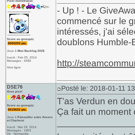
Pixel monstrueux
- Up ! - Le GiveAw
commencé sur le g
intéressés, j'ai sé
doublons Humble-
Score au grosquiz
0000203 pts.
Joue à
Mon Backlog 2026
Inscrit : Feb 05, 2014
http://steamcommu
Messages : 4589
Hors ligne
DSE76
Posté le: 2018-01-11 1
Gros pixel
T'as Verdun en dou
Score au grosquiz
Ça fait un moment q
0019652 pts.
Joue à
Patrouiller entre Anvers
_______________
et Charleroi
Inscrit : Mar 29, 2014
Messages : 1963
De : Normandie