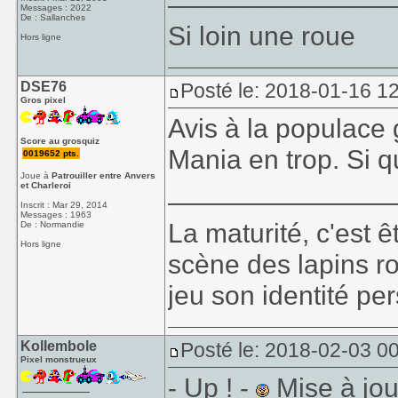
Messages : 2022
De : Sallanches
Si loin une roue
Hors ligne
DSE76
Posté le: 2018-01-16 1
Gros pixel
Avis à la populace 
Score au grosquiz
Mania en trop. Si qu
0019652 pts.
Joue à
Patrouiller entre Anvers
_______________
et Charleroi
Inscrit : Mar 29, 2014
Messages : 1963
La maturité, c'est 
De : Normandie
Hors ligne
scène des lapins ro
jeu son identité per
Kollembole
Posté le: 2018-02-03 0
Pixel monstrueux
- Up ! -
Mise à jou