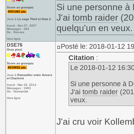
Si une personne à 
Score au grosquiz
0001482 pts.
J'ai
tomb raider
(20
Joue à
La saga Thief et Dota 2.
quelqu'un en veux.
Inscrit : Nov 07, 2007
Messages : 284
De : Rennes
Hors ligne
DSE76
Posté le: 2018-01-12 1
Gros pixel
Citation
:
Score au grosquiz
Le 2018-01-12 16:30,
0019652 pts.
Joue à
Patrouiller entre Anvers
et Charleroi
Si une personne à D
Inscrit : Mar 29, 2014
Messages : 1963
J'ai
tomb raider
(201
De : Normandie
veux.
Hors ligne
J'ai cru voir Kolle
_______________