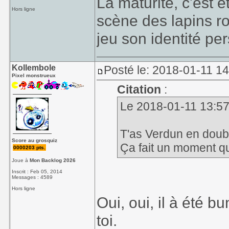
La maturité, c'est 
Hors ligne
scène des lapins ro
jeu son identité per
Kollembole
Posté le: 2018-01-11 1
Pixel monstrueux
Citation
:
Le 2018-01-11 13:57,
T'as Verdun en doub
Score au grosquiz
Ça fait un moment que
0000203 pts.
Joue à
Mon Backlog 2026
Inscrit : Feb 05, 2014
Messages : 4589
Hors ligne
Oui, oui, il à été 
toi.