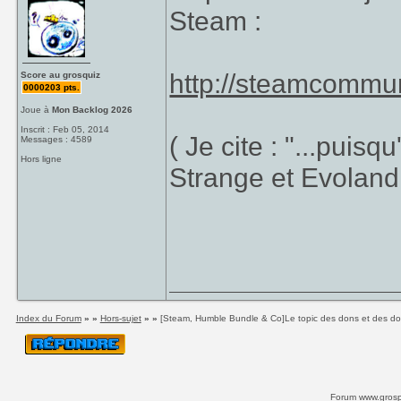
Steam :
http://steamcommu
Score au grosquiz
0000203 pts.
Joue à
Mon Backlog 2026
Inscrit : Feb 05, 2014
( Je cite : "...puisq
Messages : 4589
Hors ligne
Strange et Evoland 
Index du Forum
» »
Hors-sujet
» »
[Steam, Humble Bundle & Co]Le topic des dons et des d
Forum www.grospi