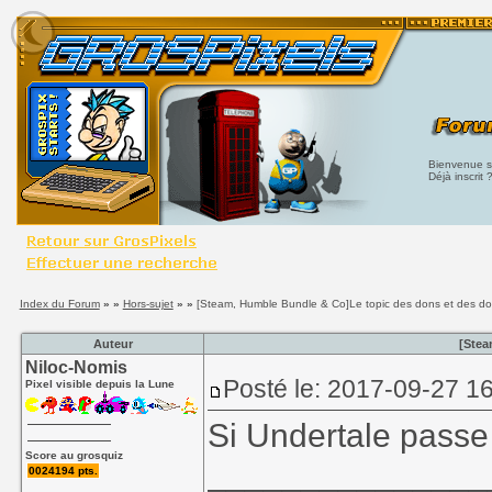
Bienvenue su
Déjà inscrit 
Index du Forum
» »
Hors-sujet
» »
[Steam, Humble Bundle & Co]Le topic des dons et des d
Auteur
[Stea
Niloc-Nomis
Posté le: 2017-09-27 1
Pixel visible depuis la Lune
Si Undertale passe 
Score au grosquiz
_______________
0024194 pts.