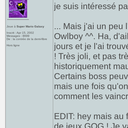
je suis intéressé p
... Mais j'ai un peu 
Joue à
Super Mario Galaxy
Inscrit : Apr 15, 2002
Owlboy ^^. Ha, d'ail
Messages : 8699
De : la contrée de la demi-fibre
jours et je l'ai t
Hors ligne
! Très joli, et pas
historiquement mau
Certains boss peuve
mais une fois qu'on
comment les vaincr
EDIT: hey mais au fa
de jeux GOG ! Je va