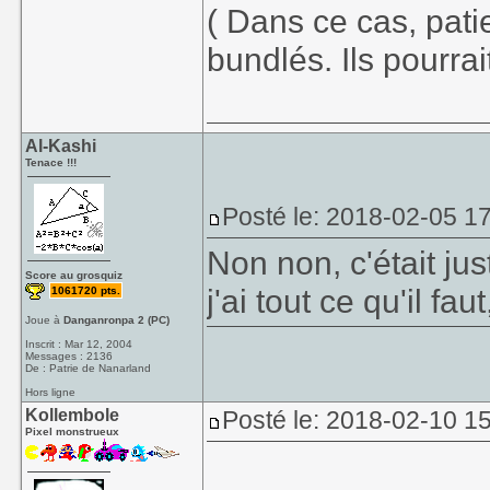
( Dans ce cas, patie
bundlés. Ils pourrai
Al-Kashi
Tenace !!!
Posté le: 2018-02-05 1
Non non, c'était jus
Score au grosquiz
j'ai tout ce qu'il fa
1061720 pts.
Joue à
Danganronpa 2 (PC)
Inscrit : Mar 12, 2004
Messages : 2136
De : Patrie de Nanarland
Hors ligne
Kollembole
Posté le: 2018-02-10 1
Pixel monstrueux