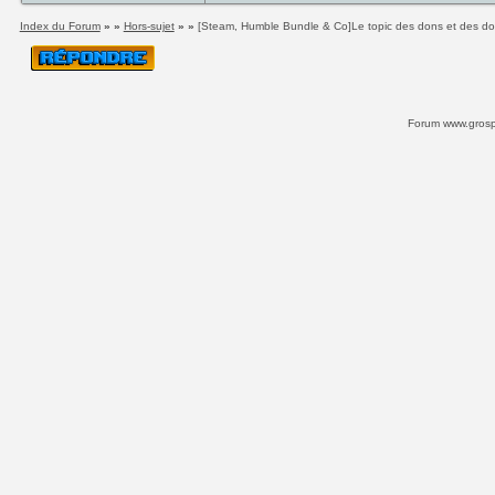
Index du Forum
» »
Hors-sujet
» »
[Steam, Humble Bundle & Co]Le topic des dons et des d
Forum www.grospi