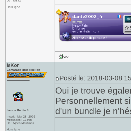
De : METZ
Hors ligne
IsKor
Camarade grospixelien
Posté le: 2018-03-08 1
Oui je trouve égal
Personnellement si 
d'un bundle je n'hé
Joue à
Diablo 3
Inscrit : Mar 28, 2002
Messages : 13495
De : Alpes Maritimes
Hors ligne