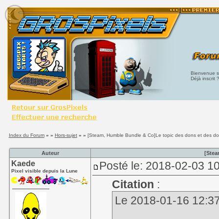
Bienvenue su
Déjà inscrit 
Index du Forum
» »
Hors-sujet
» »
[Steam, Humble Bundle & Co]Le topic des dons et des d
Auteur
[Stea
Kaede
Posté le: 2018-02-03 1
Pixel visible depuis la Lune
Citation
:
Le 2018-01-16 12:37,