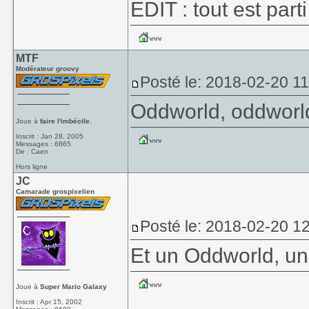
EDIT : tout est part
MTF
Modérateur groovy
Posté le: 2018-02-20 1
Oddworld, oddworl
Joue à
faire l'imbécile.
Inscrit : Jan 28, 2005
Messages : 6865
De : Caen
Hors ligne
JC
Camarade grospixelien
Posté le: 2018-02-20 1
Et un Oddworld, un
Joue à
Super Mario Galaxy
Inscrit : Apr 15, 2002