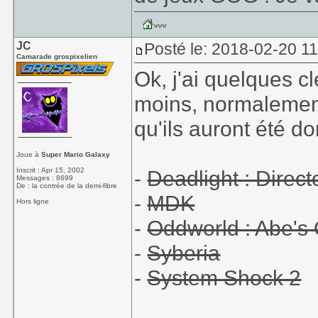
JC
Posté le: 2018-02-20 1
Camarade grospixelien
Ok, j'ai quelques c
moins, normalement.
qu'ils auront été do
Joue à
Super Mario Galaxy
Inscrit : Apr 15, 2002
-
Deadlight : Direct
Messages : 8699
De : la contrée de la demi-fibre
-
MDK
Hors ligne
-
Oddworld : Abe's
-
Syberia
-
System Shock 2