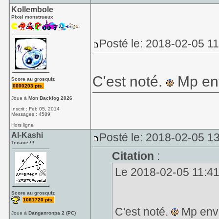
Kollembole
Pixel monstrueux
Posté le: 2018-02-05 1
C'est noté.
Mp en
Score au grosquiz
0000203 pts.
Joue à
Mon Backlog 2026
Inscrit : Feb 05, 2014
Messages : 4589
Hors ligne
Al-Kashi
Posté le: 2018-02-05 1
Tenace !!!
Citation
:
Le 2018-02-05 11:41,
Score au grosquiz
1061720 pts.
C'est noté.
Mp env
Joue à
Danganronpa 2 (PC)