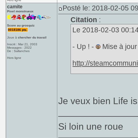
Hors ligne
camite
Posté le: 2018-02-05 0
Pixel monstrueux
Citation
:
Score au grosquiz
Le 2018-02-03 00:14,
0018186 pts.
Joue à
chercher du travail
Inscrit : Mar 21, 2003
- Up ! -
Mise à jour
Messages : 2022
De : Sallanches
Hors ligne
http://steamcommun
( Je cite : "...puisqu
Evoland 2." )
Je veux bien Life i
_______________
Si loin une roue