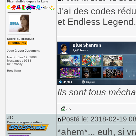
Pixel visible depuis la Lune
J'ai des codes réd
et Endless Legend
_______________
Score au grosquiz
0028032 pts.
Joue à
Lost Judgment
Inscrit : Jan 17, 2008
Messages : 9738
De : Massy
Hors ligne
Ils sont tous mécha
JC
Posté le: 2018-02-19 0
Camarade grospixelien
*ahem*... euh, si v