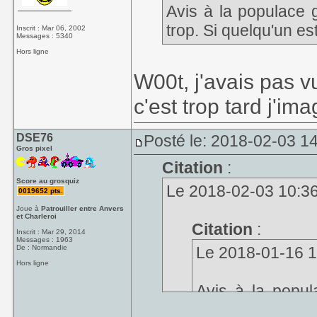
Avis à la populace 
trop. Si quelqu'un est
Inscrit : Mar 06, 2002
Messages : 5340
Hors ligne
W00t, j'avais pas v
c'est trop tard j'im
DSE76
Posté le: 2018-02-03 1
Gros pixel
Citation
:
Score au grosquiz
Le 2018-02-03 10:36,
0019652 pts.
Joue à
Patrouiller entre Anvers
et Charleroi
Citation
:
Inscrit : Mar 29, 2014
Messages : 1963
De : Normandie
Le 2018-01-16 12
Hors ligne
Avis à la popul
Mania en trop. Si