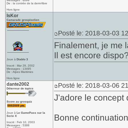
Messages : 8699
De : la contrée de la demi-fibre
Hors ligne
IsKor
Camarade grospixelien
Posté le: 2018-03-03 1
Finalement, je me l
Il est encore dispo
Joue à
Diablo 3
Inscrit : Mar 28, 2002
Messages : 13495
De : Alpes Maritimes
Hors ligne
dante2002
Posté le: 2018-03-06 2
Déterreur de topics
J'adore le concept 
Score au grosquiz
0002009 pts.
Joue à
Le GamePass sur la
Bonne continuation
Serie X
Inscrit : Feb 10, 2003
_______________
Messages : 5388