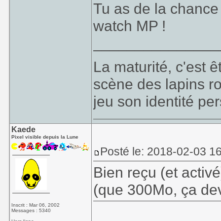
Tu as de la chance
watch MP !
W00t, j'avais pas vu 
j'imagine ^^
_______________
La maturité, c'est 
scène des lapins ro
jeu son identité per
Kaede
Pixel visible depuis la Lune
Posté le: 2018-02-03 1
Bien reçu (et activé
(que 300Mo, ça devra
Inscrit : Mar 06, 2002
Messages : 5340