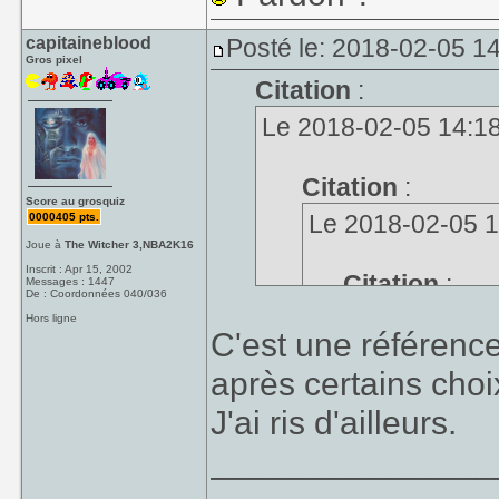
capitaineblood
Posté le: 2018-02-05 14
Gros pixel
Citation
:
Le 2018-02-05 14:18,
Citation
:
Score au grosquiz
Le 2018-02-05 13
0000405 pts.
Joue à
The Witcher 3,NBA2K16
Inscrit : Apr 15, 2002
Citation
:
Messages : 1447
De : Coordonnées 040/036
Le 2018-02-05
Hors ligne
C'est une référence
après certains choix
C'est noté.
J'ai ris d'ailleurs.
_______________
"Cette action a
Pardon ?