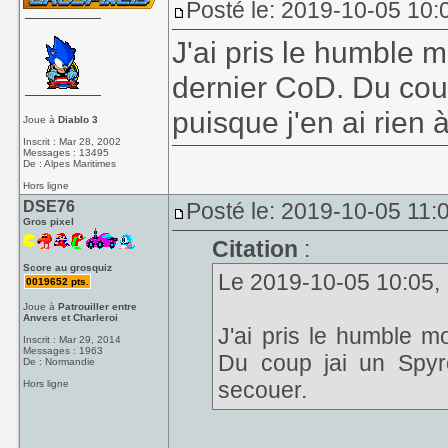
Posté le: 2019-10-05 10:
J'ai pris le humble 
dernier CoD. Du coup
puisque j'en ai rien 
Joue à
Diablo 3
Inscrit : Mar 28, 2002
Messages : 13495
De : Alpes Maritimes
Hors ligne
DSE76
Posté le: 2019-10-05 11:
Gros pixel
Citation
:
Score au grosquiz
Le 2019-10-05 10:05, I
0019652 pts.
Joue à
Patrouiller entre
Anvers et Charleroi
J'ai pris le humble m
Inscrit : Mar 29, 2014
Messages : 1963
Du coup jai un Spyro
De : Normandie
secouer.
Hors ligne