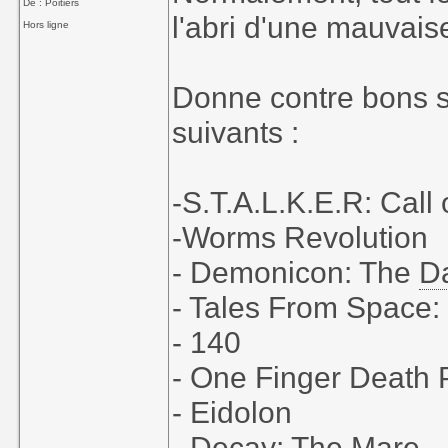
De : Poitiers
l'abri d'une mauvaise
Hors ligne
Donne contre bons s
suivants :
-S.T.A.L.K.E.R: Call 
-Worms Revolution
- Demonicon: The
D
- Tales From Space:
- 140
- One Finger Death
- Eidolon
- Decay: The Mare