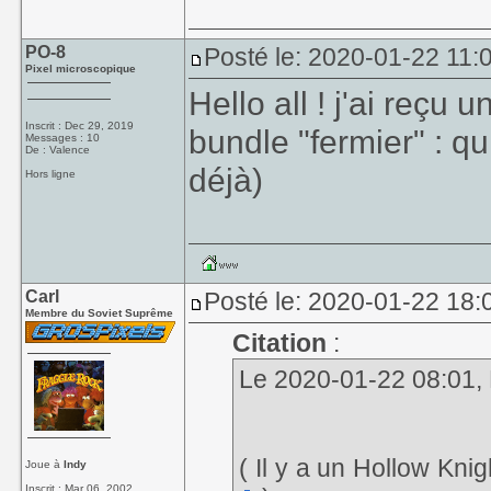
PO-8
Posté le: 2020-01-22 11:
Pixel microscopique
Hello all ! j'ai reçu 
Inscrit : Dec 29, 2019
bundle "fermier" : qu
Messages : 10
De : Valence
déjà)
Hors ligne
Carl
Posté le: 2020-01-22 18:
Membre du Soviet Suprême
Citation
:
Le 2020-01-22 08:01, K
( Il y a un Hollow Knig
Joue à
Indy
Inscrit : Mar 06, 2002