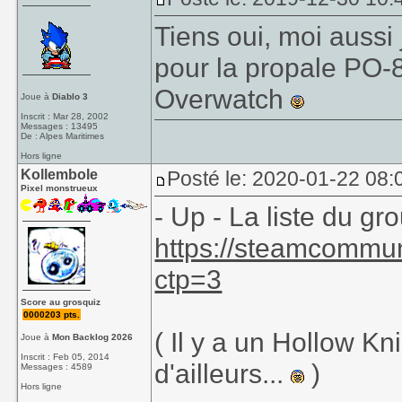
Tiens oui, moi aussi 
pour la propale PO-8
Overwatch
Joue à
Diablo 3
Inscrit : Mar 28, 2002
Messages : 13495
De : Alpes Maritimes
Hors ligne
Kollembole
Posté le: 2020-01-22 08:0
Pixel monstrueux
- Up - La liste du gr
https://steamcommu
ctp=3
Score au grosquiz
0000203 pts.
( Il y a un Hollow K
Joue à
Mon Backlog 2026
Inscrit : Feb 05, 2014
d'ailleurs...
)
Messages : 4589
Hors ligne