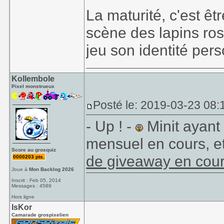
La maturité, c'est êt
scène des lapins ros
jeu son identité perso
Kollembole
Pixel monstrueux
Posté le: 2019-03-23 08:
- Up ! -
Minit ayant
mensuel en cours, et 
Score au grosquiz
de giveaway en cou
0000203 pts.
Joue à
Mon Backlog 2026
Inscrit : Feb 05, 2014
Messages : 4589
Hors ligne
IsKor
Camarade grospixelien