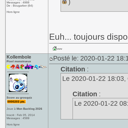
)
Messages : 4988
De : Bougarber (64)
Hors ligne
Euh... toujours dispo
Kollembole
Posté le: 2020-01-22 18:
Pixel monstrueux
Citation
:
Le 2020-01-22 18:03, C
Citation
:
Score au grosquiz
Le 2020-01-22 08:0
0000203 pts.
Joue à
Mon Backlog 2026
Inscrit : Feb 05, 2014
Messages : 4589
Hors ligne
( Il y a un Hollo