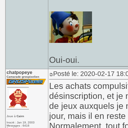
d'ailleurs...
)
Euh... toujours dispo ?
Oui-oui.
chatpopeye
Posté le: 2020-02-17 18:
Camarade grospixelien
Les achats compulsif
désinscription, et j
de jeux auxquels je n
jour, mais il en rest
Joue à
Cairn
Inscrit : Jan 19, 2003
Normalement, tout fo
Messages : 6416