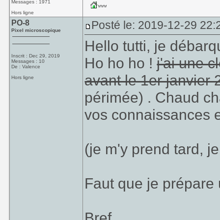
Messages : 1971
Hors ligne
PO-8
Posté le: 2019-12-29 22:2
Pixel microscopique
Hello tutti, je débar
Inscrit : Dec 29, 2019
Ho ho ho !
j'ai une 
Messages : 10
De : Valence
avant le 1er janvier
Hors ligne
périmée) . Chaud c
vos connaissances e
(je m'y prend tard, je
Faut que je prépare 
Bref.