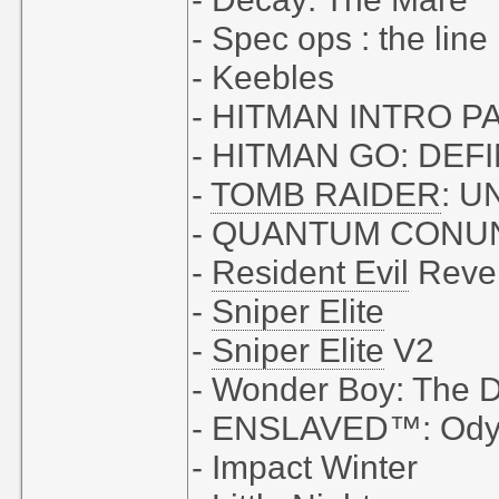
- Spec ops : the line
- Keebles
- HITMAN INTRO 
- HITMAN GO: DEF
-
TOMB RAIDER
: 
- QUANTUM CONU
-
Resident Evil
Revel
-
Sniper Elite
-
Sniper Elite
V2
- Wonder Boy: The D
- ENSLAVED™: Odys
- Impact Winter