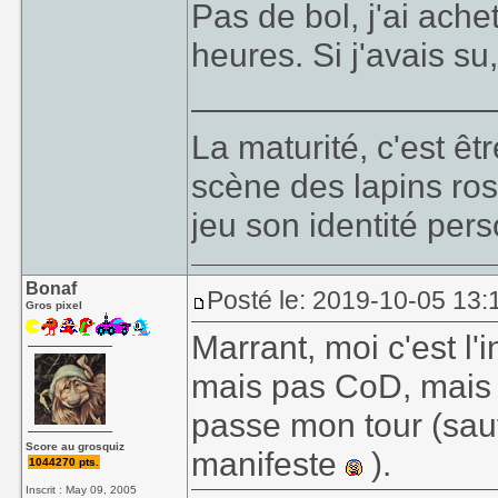
Pas de bol, j'ai ache
heures. Si j'avais su
________________
La maturité, c'est êt
scène des lapins ros
jeu son identité perso
Bonaf
Posté le: 2019-10-05 13:
Gros pixel
Marrant, moi c'est l
mais pas CoD, mais j
passe mon tour (sauf
Score au grosquiz
manifeste
).
1044270 pts.
Inscrit : May 09, 2005