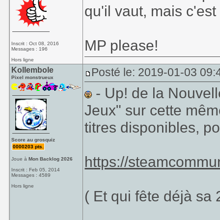
qu'il vaut, mais c'est
MP please!
Inscrit : Oct 08, 2016
Messages : 196
Hors ligne
Kollembole
Posté le: 2019-01-03 09:
Pixel monstrueux
- Up! de la Nouvell
Jeux" sur cette mêm
titres disponibles, po
Score au grosquiz
0000203 pts.
https://steamcommu
Joue à
Mon Backlog 2026
Inscrit : Feb 05, 2014
Messages : 4589
Hors ligne
( Et qui fête déjà sa 