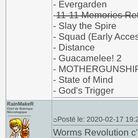
- Evergarden
-
11-11 Memories Re
- Slay the Spire
- Squad (Early Acce
- Distance
- Guacamelee! 2
- MOTHERGUNSHI
- State of Mind
- God's Trigger
RainMakeR
Chef de Rubrique
Nécrologique
Posté le: 2020-02-17 19:
Worms
Revolution c'