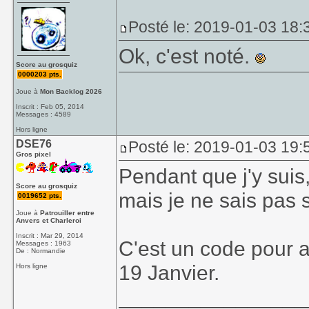
Posté le: 2019-01-03 18:
Ok, c'est noté.
Score au grosquiz
0000203 pts.
Joue à
Mon Backlog 2026
Inscrit : Feb 05, 2014
Messages : 4589
Hors ligne
DSE76
Posté le: 2019-01-03 19:
Gros pixel
Pendant que j'y suis
Score au grosquiz
mais je ne sais pas s
0019652 pts.
Joue à
Patrouiller entre
Anvers et Charleroi
Inscrit : Mar 29, 2014
C'est un code pour a
Messages : 1963
De : Normandie
19 Janvier.
Hors ligne
________________