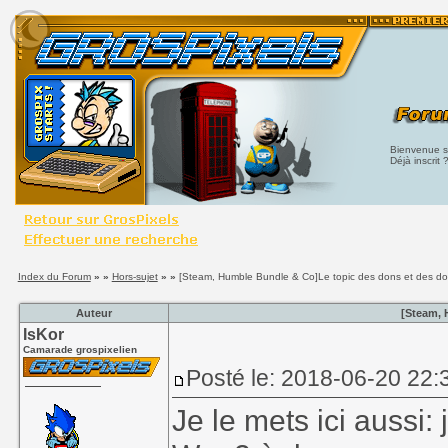
Bienvenue su
Déjà inscrit 
Index du Forum
» »
Hors-sujet
» »
[Steam, Humble Bundle & Co]Le topic des dons et des d
Auteur
[Steam, 
IsKor
Camarade grospixelien
Posté le: 2018-06-20 22:
Je le mets ici aussi: