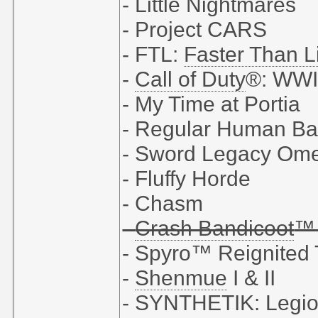
- Little Nightmares
- Project CARS
- FTL:
Faster Than L
-
Call of Duty
®: WWI
- My Time at Portia
- Regular Human Ba
- Sword Legacy Om
- Fluffy Horde
- Chasm
-
Crash Bandicoot
™ 
- Spyro™ Reignited 
-
Shenmue
I & II
- SYNTHETIK: Legio