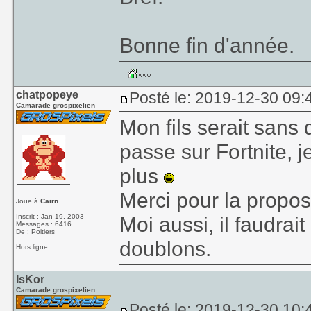
Bonne fin d'année.
chatpopeye
Posté le: 2019-12-30 09:
Camarade grospixelien
Mon fils serait sans 
passe sur Fortnite, 
plus
Merci pour la propos
Joue à
Cairn
Inscrit : Jan 19, 2003
Moi aussi, il faudrai
Messages : 6416
De : Poitiers
doublons.
Hors ligne
IsKor
Camarade grospixelien
Posté le: 2019-12-30 10: