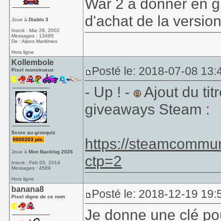
War 2 à donner en g
d'achat de la versi
Joue à
Diablo 3
Inscrit : Mar 28, 2002
Messages : 13495
De : Alpes Maritimes
Hors ligne
Kollembole
Posté le: 2018-07-08 13:
Pixel monstrueux
- Up ! -
Ajout du tit
giveaways Steam :
Score au grosquiz
https://steamcommu
0000203 pts.
Joue à
Mon Backlog 2026
ctp=2
Inscrit : Feb 05, 2014
Messages : 4589
Hors ligne
banana8
Posté le: 2018-12-19 19:
Pixel digne de ce nom
Je donne une clé pou