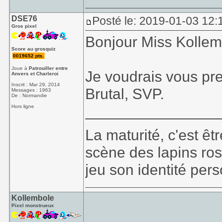
DSE76
Posté le: 2019-01-03 12:
Gros pixel
Bonjour Miss Kollem
Score au grosquiz
0019652 pts.
Joue à
Patrouiller entre
Je voudrais vous pr
Anvers et Charleroi
Inscrit : Mar 29, 2014
Brutal, SVP.
Messages : 1963
De : Normandie
________________
Hors ligne
La maturité, c'est êt
scène des lapins ros
jeu son identité perso
Kollembole
Pixel monstrueux