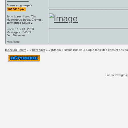
________________
Score au grosquiz
1035015 pts.
Joue à
Yoshi and The
Mysterious Book, Cronos,
Tormented Souls 2
Inscrit : Apr 01, 2003
Messages : 34559
De : Toulouse
Hors ligne
Index du Forum
» »
Hors-sujet
» »
[Steam, Humble Bundle & Co]Le topic des dons et des d
Forum www.grospi